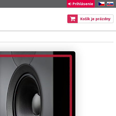
Prihlásenie
CZ
SK
Košík je prázdny