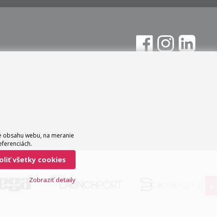
ie obsahu webu, na meranie
eferenciách.
voliť všetky cookies
Zobraziť detaily
›