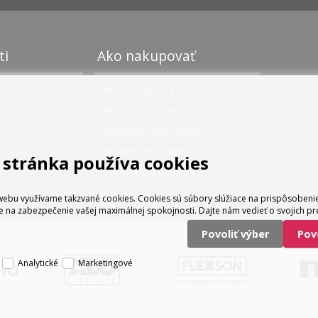
ti
Ako nakupovať
Možnosti platby
Možnosti dopravy
Obchodné podmienky
Nastavenie cookies
stránka používa cookies
Informácie o cookies
ebu využívame takzvané cookies. Cookies sú súbory slúžiace na prispôsoben
e na zabezpečenie vašej maximálnej spokojnosti. Dajte nám vedieť o svojich pr
Povoliť výber
Po
Analytické
Marketingové