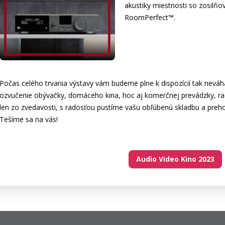
akustiky miestnosti so zosil
RoomPerfect™.
Počas celého trvania výstavy vám budeme plne k dispozícií tak neváhaj
ozvučenie obývačky, domáceho kina, hoc aj komerčnej prevádzky, rad
len zo zvedavosti, s radosťou pustíme vašu obľúbenú skladbu a preh
Tešíme sa na vás!
Audio Video Kino 2023