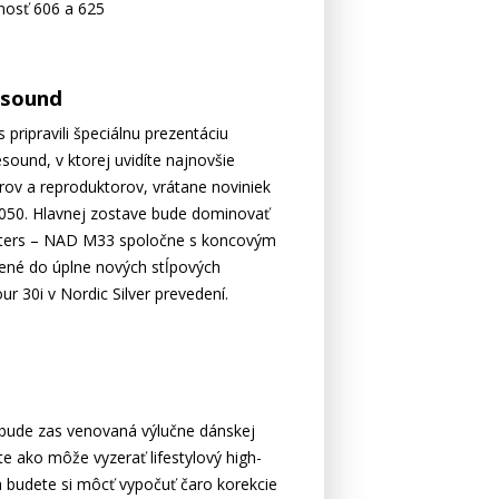
nosť 606 a 625
esound
 pripravili špeciálnu prezentáciu
sound, v ktorej uvidíte najnovšie
ov a reproduktorov, vrátane noviniek
50. Hlavnej zostave bude dominovať
ters – NAD M33 spoločne s koncovým
né do úplne nových stĺpových
 30i v Nordic Silver prevedení.
 bude zas venovaná výlučne dánskej
te ako môže vyzerať lifestylový high-
 budete si môcť vypočuť čaro korekcie