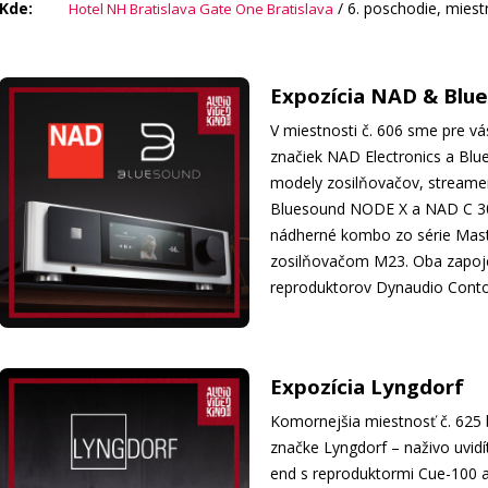
Kde:
/ 6. poschodie, miest
Hotel NH Bratislava Gate One Bratislava
Expozícia NAD & Blu
V miestnosti č. 606 sme pre vás
značiek NAD Electronics a Blue
modely zosilňovačov, streamer
Bluesound NODE X a NAD C 30
nádherné kombo zo série Mas
zosilňovačom M23. Oba zapoje
reproduktorov Dynaudio Contour
Expozícia Lyngdorf
Komornejšia miestnosť č. 625
značke Lyngdorf – naživo uvidí
end s reproduktormi Cue-100 a