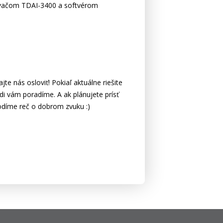
ňovačom TDAI-3400 a softvérom
te nás osloviť! Pokiaľ aktuálne riešite
i vám poradíme. A ak plánujete prísť
odíme reč o dobrom zvuku :)