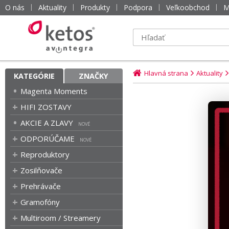
O nás
Aktuality
Produkty
Podpora
Veľkoobchod
M
Hlavná strana
Aktuality
KATEGÓRIE
ZNAČKY
Magenta Moments
HIFI ZOSTAVY
AKCIE A ZLAVY
ODPORÚČAME
Reproduktory
Zosilňovače
Prehrávače
Gramofóny
Multiroom / Streamery