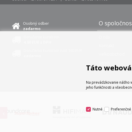
O spoločnos
Osobný odber
zadarmo
Doručenie kuriérom
O nás
4.80 EUR s DPH
Kontakt
Doručenie kuriérom nad 180 EUR
Veľkoobchod
zadarmo
Servis
Táto webová 
Na prevádzkovanie nášho w
jeho funkčnosti a všeobecn
Nutné
Preferenčné
‹