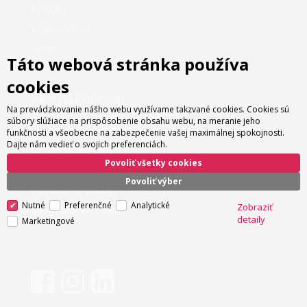
Kontakt
Veľkoobchod
Servis
Táto webová stránka používa
cookies
Ako nakupovať
Na prevádzkovanie nášho webu využívame takzvané cookies. Cookies sú
súbory slúžiace na prispôsobenie obsahu webu, na meranie jeho
Možnosti platby
funkčnosti a všeobecne na zabezpečenie vašej maximálnej spokojnosti.
Dajte nám vedieť o svojich preferenciách.
Možnosti dopravy
Povoliť všetky cookies
Obchodné podmienky
Povoliť výber
Nastavenie cookies
Nutné
Preferenčné
Analytické
Zobraziť
Informácie o cookies
detaily
Marketingové