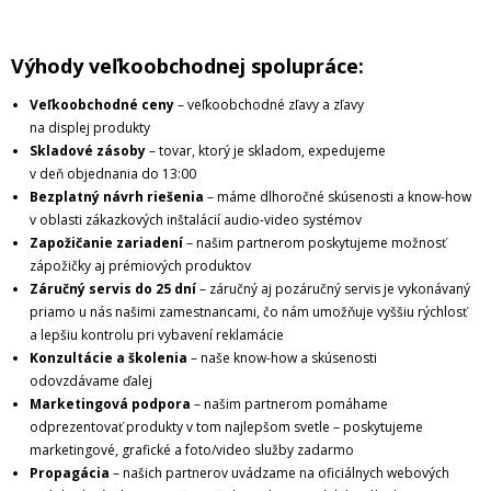
Výhody veľkoobchodnej spolupráce:
Veľkoobchodné ceny
– veľkoobchodné zľavy a zľavy
na displej produkty
Skladové zásoby
– tovar, ktorý je skladom, expedujeme
v deň objednania do 13:00
Bezplatný návrh riešenia
– máme dlhoročné skúsenosti a know-how
v oblasti zákazkových inštalácií audio-video systémov
Zapožičanie zariadení
– našim partnerom poskytujeme možnosť
zápožičky aj prémiových produktov
Záručný servis do 25 dní
– záručný aj pozáručný servis je vykonávaný
priamo u nás našimi zamestnancami, čo nám umožňuje vyššiu rýchlosť
a lepšiu kontrolu pri vybavení reklamácie
Konzultácie a školenia
– naše know-how a skúsenosti
odovzdávame ďalej
Marketingová podpora
– našim partnerom pomáhame
odprezentovať produkty v tom najlepšom svetle – poskytujeme
marketingové, grafické a foto/video služby zadarmo
Propagácia
– našich partnerov uvádzame na oficiálnych webových