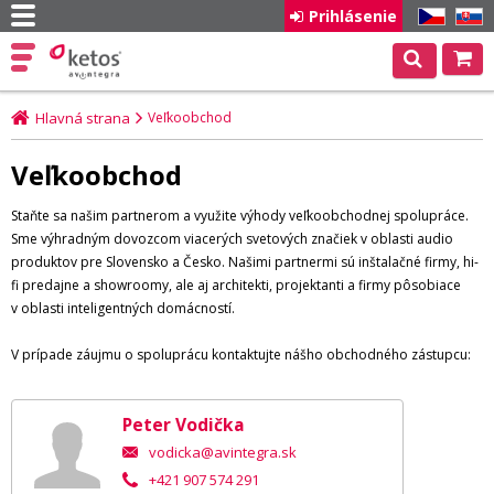
Prihlásenie
CZ
SK
Hlavná strana
Veľkoobchod
Veľkoobchod
Staňte sa našim partnerom a využite výhody veľkoobchodnej spolupráce.
Sme výhradným dovozcom viacerých svetových značiek v oblasti audio
produktov pre Slovensko a Česko. Našimi partnermi sú inštalačné firmy, hi-
fi predajne a showroomy, ale aj architekti, projektanti a firmy pôsobiace
v oblasti inteligentných domácností.
V prípade záujmu o spoluprácu kontaktujte nášho obchodného zástupcu:
Peter Vodička
vodicka@avintegra.sk
+421 907 574 291