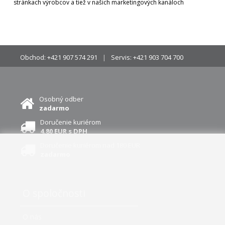
stránkach výrobcov a tiež v našich marketingových kanáloch
Obchod:
+421 907 574 291
Servis:
+421 903 704 700
Osobný odber
zadarmo
Doručenie kuriérom
4.80 EUR s DPH
Doručenie kuriérom nad 180 EUR
zadarmo
O spoločnosti
O nás