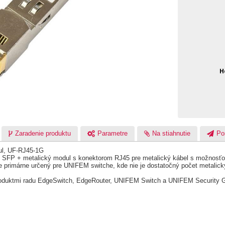
H
Zaradenie produktu
Parametre
Na stiahnutie
Po
ul, UF-RJ45-1G
 SFP + metalický modul s konektorom RJ45 pre metalický kábel s možnosťou 
e primárne určený pre UNIFEM switche, kde nie je dostatočný počet metalick
produktmi radu EdgeSwitch, EdgeRouter, UNIFEM Switch a UNIFEM Security G