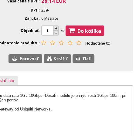
28.14
EUR
Vaša cena s DPH
DPH
23%
Záruka
6 Mesiace
Do košíka
Objednať
ks
odnotenie produktu
Hodnotené 0x
Porovnať
Strážiť
Tlač
slať info
data rate 1G / 10Gbps. Dosah modulu je pri rýchlosti 1Gbps 100m, pri
ých portov.
ateway od Ubiquiti Networks.