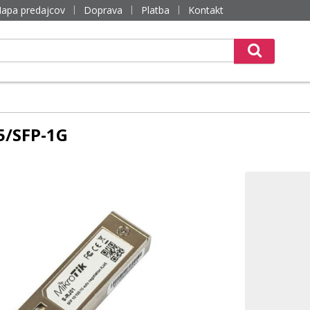
apa predajcov
Doprava
Platba
Kontakt
5/SFP-1G