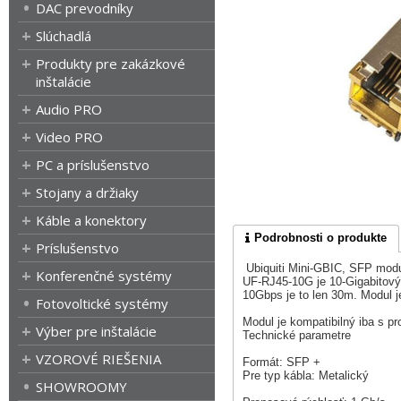
DAC prevodníky
Slúchadlá
Produkty pre zakázkové
inštalácie
Audio PRO
Video PRO
PC a príslušenstvo
Stojany a držiaky
Káble a konektory
Podrobnosti o produkte
Príslušenstvo
Ubiquiti Mini-GBIC, SFP mod
Konferenčné systémy
UF-RJ45-10G je 10-Gigabitový
10Gbps je to len 30m. Modul j
Fotovoltické systémy
Modul je kompatibilný iba s 
Výber pre inštalácie
Technické parametre
VZOROVÉ RIEŠENIA
Formát: SFP +
Pre typ kábla: Metalický
SHOWROOMY