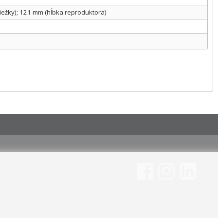
iežky); 121 mm (hĺbka reproduktora)