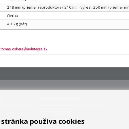
248 mm (priemer reproduktora); 210 mm (výrez); 250 mm (priemer mr
čierna
4.1 kg (pár)
,
tomas.oskera@avintegra.sk
ti
Ako nakupovať
Možnosti platby
stránka používa cookies
Možnosti dopravy
Obchodné podmienky