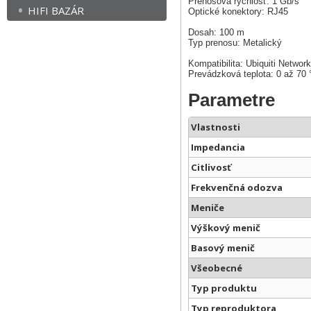
Prenosová rýchlosť: 1 Gb/s
HIFI BAZÁR
Optické konektory: RJ45
Dosah: 100 m
Typ prenosu: Metalický
Kompatibilita: Ubiquiti Networ
Prevádzková teplota: 0 až 70 
Parametre
Vlastnosti
Impedancia
Citlivosť
Frekvenčná odozva
Meniče
Výškový menič
Basový menič
Všeobecné
Typ produktu
Typ reproduktora