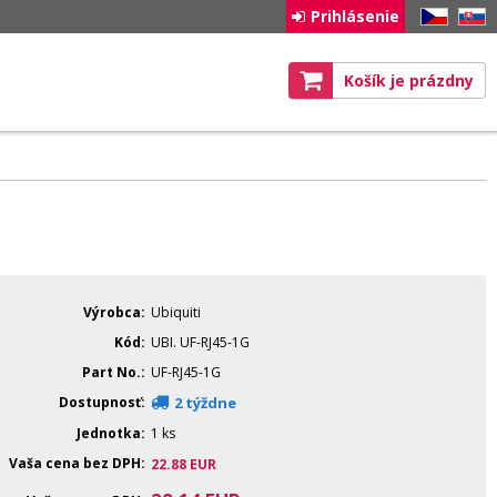
Prihlásenie
CZ
SK
Košík je prázdny
Výrobca
Ubiquiti
Kód
UBI. UF-RJ45-1G
Part No.
UF-RJ45-1G
Dostupnosť
2 týždne
Jednotka
1 ks
Vaša cena bez DPH
22.88
EUR