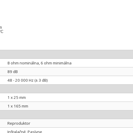
ks
°C
8 ohm nominálna, 6 ohm minimálna
89 dB
48 - 20 000 Hz (± 3 dB)
1 x 25 mm
1 x 165 mm
Reproduktor
Inštalačné, Pasívne