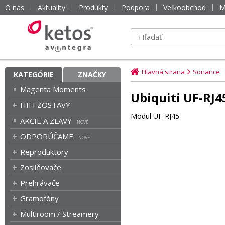
O nás
Aktuality
Produkty
Podpora
Veľkoobchod
M
Hlavná strana
Sonance
KATEGÓRIE
ZNAČKY
Magenta Moments
Ubiquiti UF-RJ4
HIFI ZOSTAVY
Modul UF-RJ45
AKCIE A ZLAVY
ODPORÚČAME
Reproduktory
Zosilňovače
Prehrávače
Gramofóny
Multiroom / Streamery