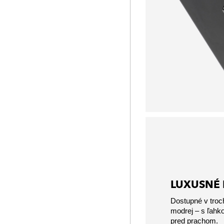
LUXUSNÉ 
Dostupné v troch
modrej – s ľah
pred prachom.