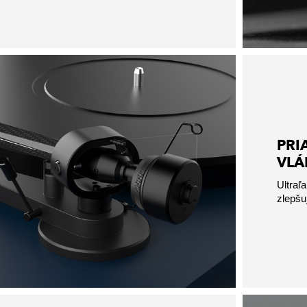
PRI
VLÁ
Ultraľ
zlepšu