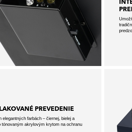
INT
PRE
Umožňu
tradič
predzo
LAKOVANÉ PREVEDENIE
 elegantných farbách – čiernej, bielej a
ko tónovaným akrylovým krytom na ochranu