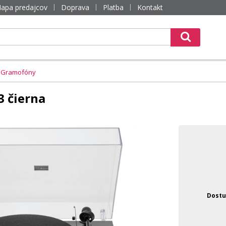
apa predajcov
Doprava
Platba
Kontakt
Gramofóny
3 čierna
Dostu