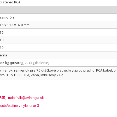
 x stereo RCA
ramofón
15 x 113 x 320 mm
15
13
20
ierna
.85 kg (prístroj), 7.3 kg (balenie)
emienok, remienok pre 75 otáčkové platne, kryt proti prachu, RCA kábel, pr
droj 15 V DC / 0.8 A, váha, imbusový kľúč
345
,
rudolf.vlk@avintegra.sk
ducts/platine-vinyle-lunar-3