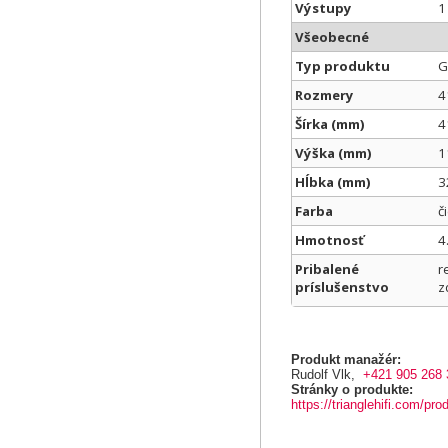
Výstupy
1
Všeobecné
Typ produktu
G
Rozmery
4
Šírka (mm)
4
Výška (mm)
1
Hĺbka (mm)
3
Farba
č
Hmotnosť
4
Pribalené
r
príslušenstvo
z
Produkt manažér:
Rudolf Vlk,
+421 905 268 
Stránky o produkte:
https://trianglehifi.com/pro