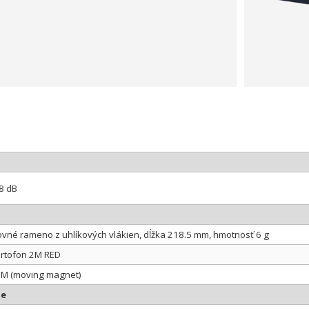
8 dB
ovné rameno z uhlíkových vlákien, dĺžka 218.5 mm, hmotnosť 6 g
rtofon 2M RED
M (moving magnet)
ie