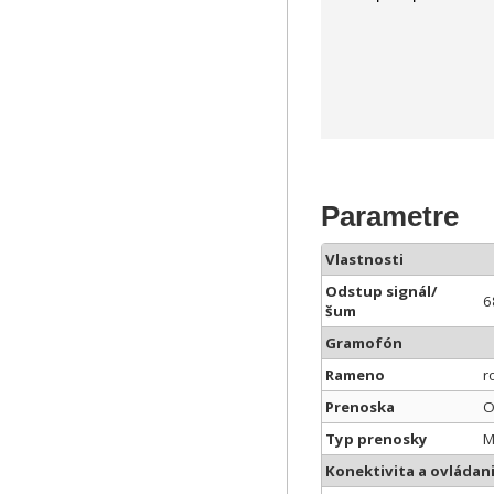
Parametre
Vlastnosti
Odstup signál/
6
šum
Gramofón
Rameno
r
Prenoska
O
Typ prenosky
M
Konektivita a ovládan