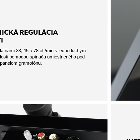
ICKÁ REGULÁCIA
I
platňami 33, 45 a 78 ot./min s jednoduchým
hlosti pomocou spínača umiestneného pod
panelom gramofónu.