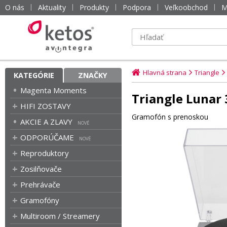
O nás
Aktuality
Produkty
Podpora
Veľkoobchod
M
Hlavná strana
Triangle
KATEGÓRIE
ZNAČKY
Magenta Moments
Triangle Lunar 
HIFI ZOSTAVY
Gramofón s prenoskou
AKCIE A ZLAVY
ODPORÚČAME
Reproduktory
Zosilňovače
Prehrávače
Gramofóny
Multiroom / Streamery