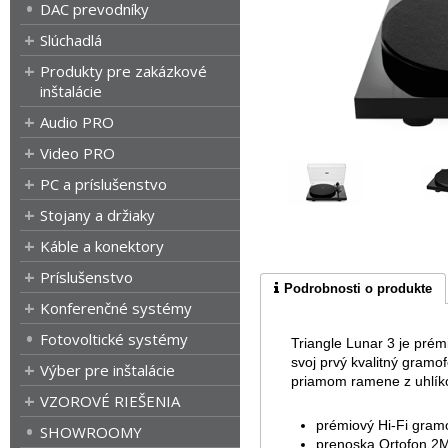
DAC prevodníky
Slúchadlá
Produkty pre zakázkové
inštalácie
Audio PRO
Video PRO
PC a príslušenstvo
Stojany a držiaky
Káble a konektory
Príslušenstvo
Podrobnosti o produkte
Konferenčné systémy
Fotovoltické systémy
Triangle Lunar 3 je prém
svoj prvý kvalitný gram
Výber pre inštalácie
priamom ramene z uhlíko
VZOROVÉ RIEŠENIA
prémiový Hi-Fi gramo
SHOWROOMY
prenoska Ortofon 2M