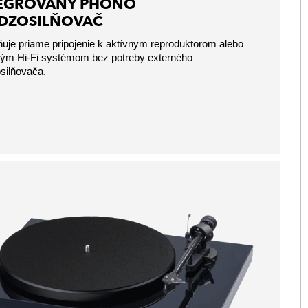
EGROVANÝ PHONO
DZOSILŇOVAČ
je priame pripojenie k aktívnym reproduktorom alebo
ným Hi-Fi systémom bez potreby externého
silňovača.