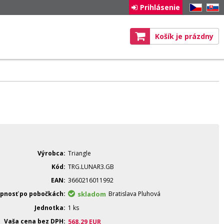
Prihlásenie
CZ
SK
Košík je prázdny
Výrobca
Triangle
Kód
TRG.LUNAR3.GB
EAN
3660216011992
pnosť po pobočkách
skladom
Bratislava Pluhová
Jednotka
1 ks
Vaša cena bez DPH
568.29
EUR