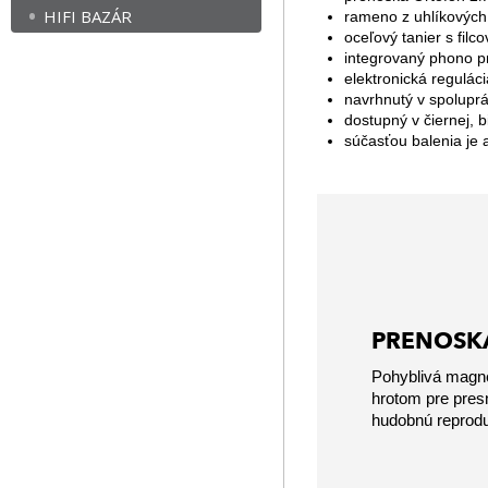
HIFI BAZÁR
rameno z uhlíkových v
oceľový tanier s fil
integrovaný phono p
elektronická regulác
navrhnutý v spolupr
dostupný v čiernej, 
súčasťou balenia je 
PRENOSK
Pohyblivá magne
hrotom pre pres
hudobnú reprodu