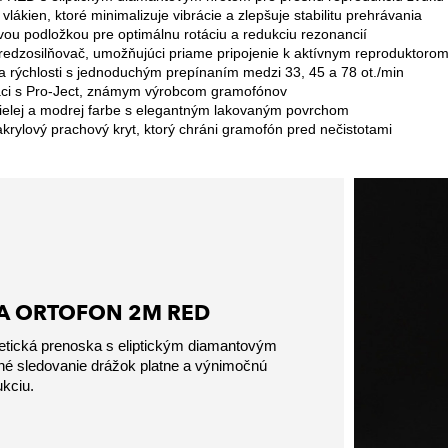
lákien, ktoré minimalizuje vibrácie a zlepšuje stabilitu prehrávania
covou podložkou pre optimálnu rotáciu a redukciu rezonancií
redzosilňovač, umožňujúci priame pripojenie k aktívnym reproduktoro
ia rýchlosti s jednoduchým prepínaním medzi 33, 45 a 78 ot./min
áci s Pro-Ject, známym výrobcom gramofónov
bielej a modrej farbe s elegantným lakovaným povrchom
akrylový prachový kryt, ktorý chráni gramofón pred nečistotami
A ORTOFON 2M RED
tická prenoska s eliptickým diamantovým
né sledovanie drážok platne a výnimočnú
kciu.