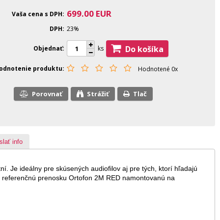
699.00
EUR
Vaša cena s DPH
DPH
23%
Do košíka
Objednať
ks
odnotenie produktu
Hodnotené 0x
Porovnať
Strážiť
Tlač
slať info
. Je ideálny pre skúsených audiofilov aj pre tých, ktorí hľadajú
huje referenčnú prenosku Ortofon 2M RED namontovanú na