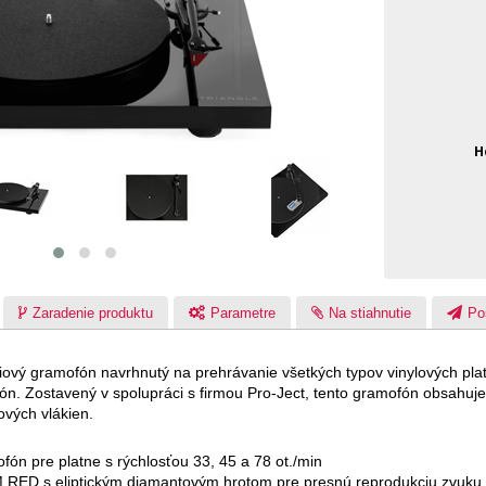
H
Zaradenie produktu
Parametre
Na stiahnutie
Po
iový gramofón navrhnutý na prehrávanie všetkých typov vinylových platní
ofón. Zostavený v spolupráci s firmou Pro-Ject, tento gramofón obsa
vých vlákien.
fón pre platne s rýchlosťou 33, 45 a 78 ot./min
 RED s eliptickým diamantovým hrotom pre presnú reprodukciu zvuku