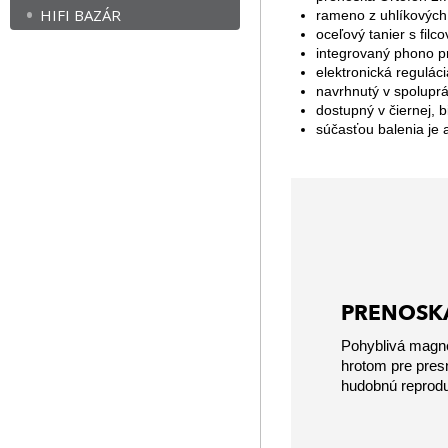
HIFI BAZÁR
rameno z uhlíkových v
oceľový tanier s fil
integrovaný phono p
elektronická regulác
navrhnutý v spolupr
dostupný v čiernej, 
súčasťou balenia je 
PRENOSK
Pohyblivá magne
hrotom pre pres
hudobnú reprodu