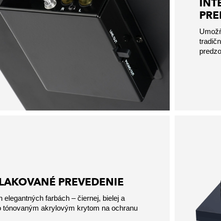
INT
PRE
Umožňu
tradič
predzo
LAKOVANÉ PREVEDENIE
 elegantných farbách – čiernej, bielej a
ko tónovaným akrylovým krytom na ochranu