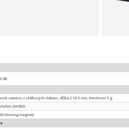
8 dB
ovné rameno z uhlíkových vlákien, dĺžka 218.5 mm, hmotnosť 6 g
rtofon 2M RED
M (moving magnet)
ie