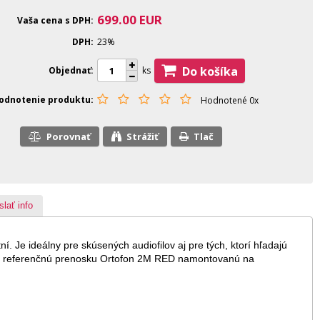
699.00
EUR
Vaša cena s DPH
DPH
23%
Do košíka
Objednať
ks
odnotenie produktu
Hodnotené 0x
Porovnať
Strážiť
Tlač
slať info
. Je ideálny pre skúsených audiofilov aj pre tých, ktorí hľadajú
huje referenčnú prenosku Ortofon 2M RED namontovanú na