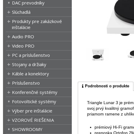
DAC prevodníky
Slúchadlá
Produkty pre zakázkové
inštalácie
Audio PRO
Video PRO
PC a príslušenstvo
Stojany a držiaky
Káble a konektory
Príslušenstvo
Podrobnosti o produkte
Konferenčné systémy
Fotovoltické systémy
Triangle Lunar 3 je prém
svoj prvý kvalitný gram
Výber pre inštalácie
priamom ramene z uhlíko
VZOROVÉ RIEŠENIA
prémiový Hi-Fi gramo
SHOWROOMY
prenoska Ortofon 2M