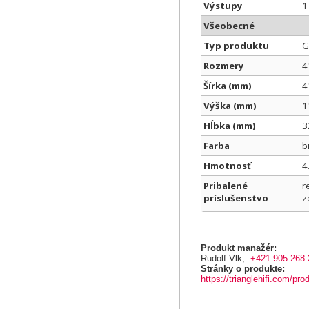
Výstupy
1
Všeobecné
Typ produktu
G
Rozmery
4
Šírka (mm)
4
Výška (mm)
1
Hĺbka (mm)
3
Farba
b
Hmotnosť
4
Pribalené
r
príslušenstvo
z
Produkt manažér:
Rudolf Vlk,
+421 905 268 
Stránky o produkte:
https://trianglehifi.com/pro