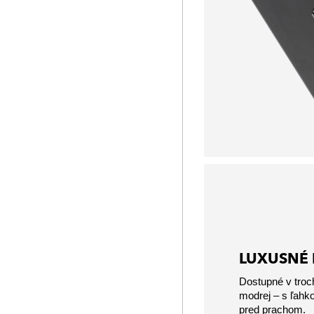
LUXUSNÉ 
Dostupné v troch
modrej – s ľah
pred prachom.