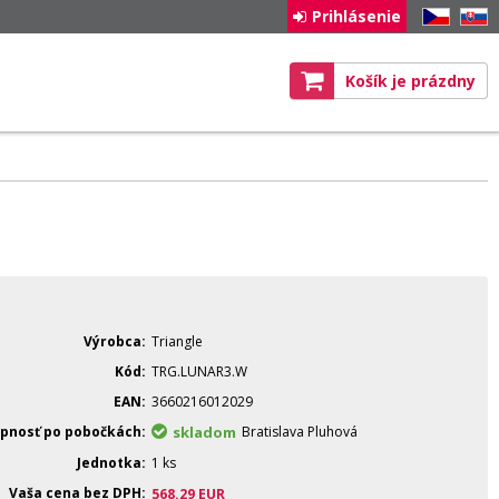
Prihlásenie
CZ
SK
Košík je prázdny
Výrobca
Triangle
Kód
TRG.LUNAR3.W
EAN
3660216012029
pnosť po pobočkách
skladom
Bratislava Pluhová
Jednotka
1 ks
Vaša cena bez DPH
568.29
EUR