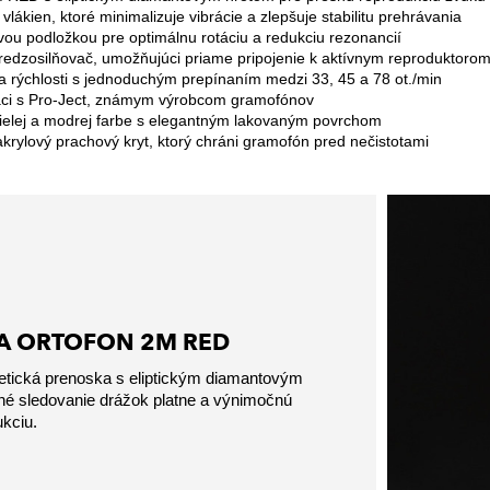
lákien, ktoré minimalizuje vibrácie a zlepšuje stabilitu prehrávania
covou podložkou pre optimálnu rotáciu a redukciu rezonancií
redzosilňovač, umožňujúci priame pripojenie k aktívnym reproduktoro
ia rýchlosti s jednoduchým prepínaním medzi 33, 45 a 78 ot./min
áci s Pro-Ject, známym výrobcom gramofónov
bielej a modrej farbe s elegantným lakovaným povrchom
akrylový prachový kryt, ktorý chráni gramofón pred nečistotami
A ORTOFON 2M RED
tická prenoska s eliptickým diamantovým
né sledovanie drážok platne a výnimočnú
kciu.