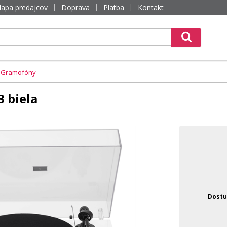
apa predajcov
Doprava
Platba
Kontakt
Gramofóny
3 biela
Dostu