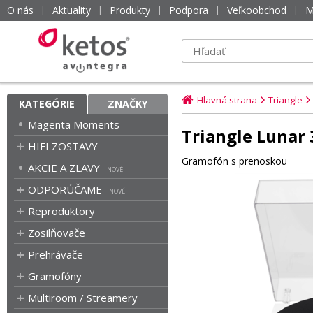
O nás
Aktuality
Produkty
Podpora
Veľkoobchod
M
Hlavná strana
Triangle
KATEGÓRIE
ZNAČKY
Magenta Moments
Triangle Lunar 
HIFI ZOSTAVY
Gramofón s prenoskou
AKCIE A ZLAVY
ODPORÚČAME
Reproduktory
Zosilňovače
Prehrávače
Gramofóny
Multiroom / Streamery