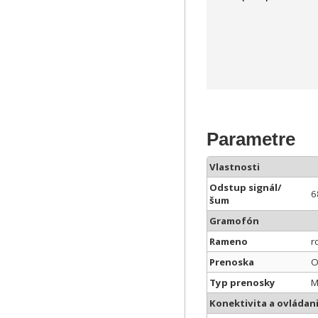
Parametre
Vlastnosti
Odstup signál/
6
šum
Gramofón
Rameno
r
Prenoska
O
Typ prenosky
M
Konektivita a ovládan