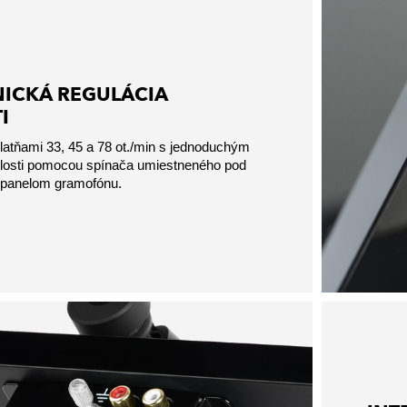
ICKÁ REGULÁCIA
I
platňami 33, 45 a 78 ot./min s jednoduchým
hlosti pomocou spínača umiestneného pod
panelom gramofónu.