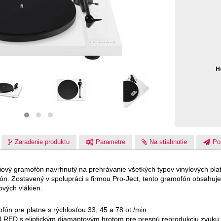
H
Zaradenie produktu
Parametre
Na stiahnutie
Po
iový gramofón navrhnutý na prehrávanie všetkých typov vinylových platní
ofón. Zostavený v spolupráci s firmou Pro-Ject, tento gramofón obsa
vých vlákien.
fón pre platne s rýchlosťou 33, 45 a 78 ot./min
 RED s eliptickým diamantovým hrotom pre presnú reprodukciu zvuku