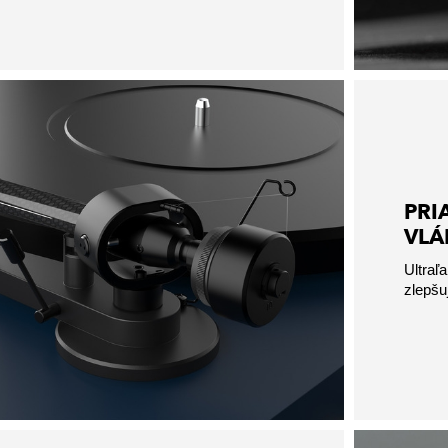
PRI
VLÁ
Ultraľ
zlepšu