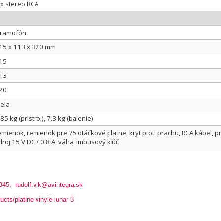
 x stereo RCA
ramofón
15 x 113 x 320 mm
15
13
20
iela
.85 kg (prístroj), 7.3 kg (balenie)
emienok, remienok pre 75 otáčkové platne, kryt proti prachu, RCA kábel, pr
droj 15 V DC / 0.8 A, váha, imbusový kľúč
345
,
rudolf.vlk@avintegra.sk
ducts/platine-vinyle-lunar-3