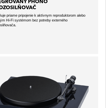
EGROVANÝ PHONO
DZOSILŇOVAČ
je priame pripojenie k aktívnym reproduktorom alebo
ným Hi-Fi systémom bez potreby externého
silňovača.