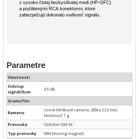
z vysoko čistej bezkyslíkatej medi (HP-OFC)
a pozlátenými RCA konektormi, ktoré
zabezpečujú dokonalú vodivosť signálu.
Parametre
Vlastnosti
Odstup
65 dB
signál/šum
Gramofón
rovné hliníkové rameno, dĺžka 220 mm,
Rameno
hmotnosť 7 g
Prenoska
Ortofon OM-5E
Typ prenosky
MM (moving magnet)