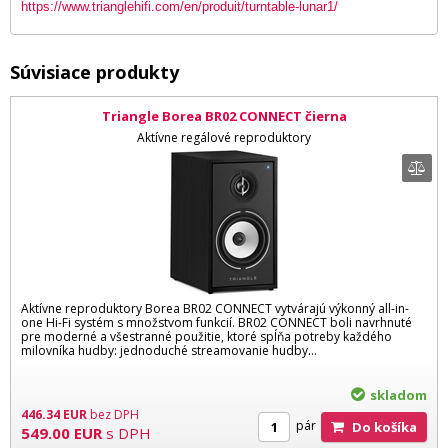
https://www.trianglehifi.com/en/produit/turntable-lunar1/
Súvisiace produkty
Triangle Borea BR02 CONNECT čierna
Aktívne regálové reproduktory
Aktívne reproduktory Borea BR02 CONNECT vytvárajú výkonný all-in-
one Hi-Fi systém s množstvom funkcií. BR02 CONNECT boli navrhnuté
pre moderné a všestranné použitie, ktoré spĺňa potreby každého
milovníka hudby: jednoduché streamovanie hudby...
skladom
446.34
EUR
bez DPH
pár
Do košíka
549.00
EUR
s DPH