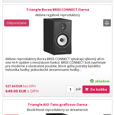
Triangle Borea BR03 CONNECT čierna
Aktívne regálové reproduktory
Odporúčame
Aktívne reproduktory Borea BR03 CONNECT vytvárajú výkonný all-in-
one Hi-Fi systém s množstvom funkcií. BR03 CONNECT boli navrhnuté
pre moderné a všestranné použitie, ktoré spĺňa potreby každého
milovníka hudby: jednoduché streamovanie hudby...
skladom
527.64
EUR
bez DPH
pár
Do košíka
649.00
EUR
s DPH
Triangle AIO Twin grafitovo čierna
Bezdrôtové reproduktory so streamerom