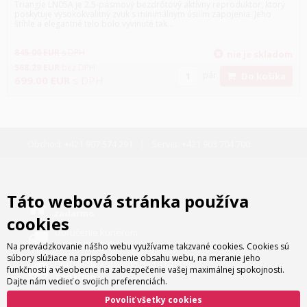
Triangle LN05A je 2.5-pásmový bezdrôtový aktívny reproduktor, ktorý
poskytuje vysokokvalitný zvuk s minimálnym úsilím zapojenia. Jeho
štíhle a elegantné telo bolo vyvinuté tak...
845.00
EUR
s DPH
nie je skladom
568.29
EUR
bez DPH
pár
Do košíka
699.00
EUR
s DPH
Obchod:
+421 907 574 291
Servis:
+421 903 704 700
Táto webová stránka používa
Osobný odber
zadarmo
cookies
Doručenie kuriérom
4.80 EUR s DPH
Na prevádzkovanie nášho webu využívame takzvané cookies. Cookies sú
súbory slúžiace na prispôsobenie obsahu webu, na meranie jeho
Doručenie kuriérom nad 180 EUR
funkčnosti a všeobecne na zabezpečenie vašej maximálnej spokojnosti.
zadarmo
Dajte nám vedieť o svojich preferenciách.
Povoliť všetky cookies