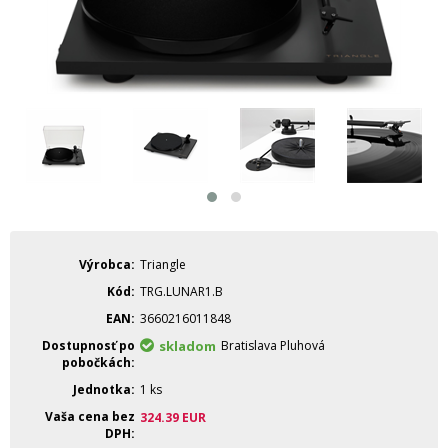
Výrobca
Triangle
Kód
TRG.LUNAR1.B
EAN
3660216011848
Dostupnosť po
skladom
Bratislava Pluhová
pobočkách
Jednotka
1 ks
Vaša cena bez
324.39
EUR
DPH