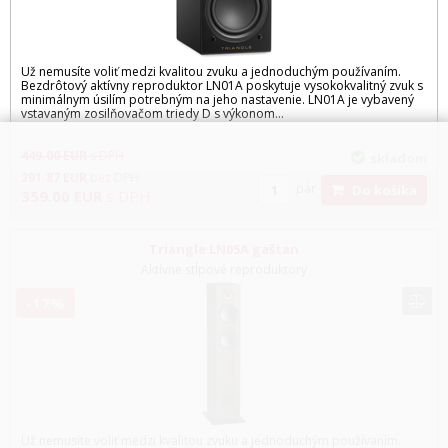
Už nemusíte voliť medzi kvalitou zvuku a jednoduchým používaním.
Bezdrôtový aktívny reproduktor LN01A poskytuje vysokokvalitný zvuk s
minimálnym úsilím potrebným na jeho nastavenie. LN01A je vybavený
vstavaným zosilňovačom triedy D s výkonom...
449.00
EUR
s DPH
skladom
291.87
EUR
bez DPH
pár
Do košíka
359.00
EUR
s DPH
Triangle LN05A gaštan
Aktívne stĺpové reproduktory
-17%
Už nemusíte voliť medzi kvalitou zvuku a jednoduchým používaním.