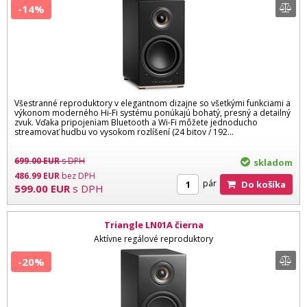
-14%
Všestranné reproduktory v elegantnom dizajne so všetkými funkciami a
výkonom moderného Hi-Fi systému ponúkajú bohatý, presný a detailný
zvuk. Vďaka pripojeniam Bluetooth a Wi-Fi môžete jednoducho
streamovať hudbu vo vysokom rozlíšení (24 bitov / 192...
699.00
EUR
s DPH
skladom
486.99
EUR
bez DPH
pár
Do košíka
599.00
EUR
s DPH
Triangle LN01A čierna
Aktívne regálové reproduktory
-20%