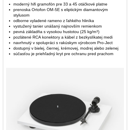
moderný hifi gramofón pre 33 a 45 otáčkové platne
prenoska Ortofon OM-5E s eliptickým diamantovým
stylusom
odborne vyladené rameno z ľahkého hliníka
vystužený tanier unášaný najnovším remienkom
3
pevná základňa s vysokou hustotou (25 kg/m
)
pozlátené RCA konektory a kábel z bezkyslíkatej medi
navrhnutý v spolupráci s rakúskym výrobcom Pro-Ject
dostupný v bielej, čiernej, krémovej, modrej alebo zelenej
súčasťou je priehľadný kryt pre ochranu pred prachom