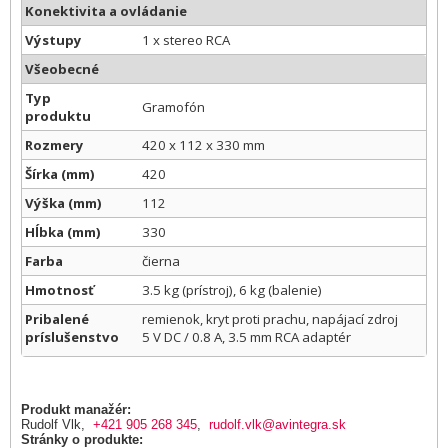
Konektivita a ovládanie
Výstupy
1 x stereo RCA
Všeobecné
Typ
Gramofón
produktu
Rozmery
420 x 112 x 330 mm
Šírka (mm)
420
Výška (mm)
112
Hĺbka (mm)
330
Farba
čierna
Hmotnosť
3.5 kg (prístroj), 6 kg (balenie)
Pribalené
remienok, kryt proti prachu, napájací zdroj
príslušenstvo
5 V DC / 0.8 A, 3.5 mm RCA adaptér
Produkt manažér:
Rudolf Vlk,
+421 905 268 345
,
rudolf.vlk@avintegra.sk
Stránky o produkte: