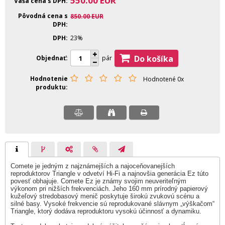
550.00
EUR
Vaša cena s DPH
Pôvodná cena s
850.00
EUR
DPH
DPH
23%
Do košíka
Objednať
pár
Hodnotenie
Hodnotené 0x
produktu
Comete je jedným z najznámejších a najoceňovanejších
reproduktorov Triangle v odvetví Hi-Fi a najnovšia generácia Ez túto
povesť obhajuje. Comete Ez je známy svojim neuveriteľným
výkonom pri nižších frekvenciách. Jeho 160 mm prírodný papierový
kužeľový stredobasový menič poskytuje širokú zvukovú scénu a
silné basy. Vysoké frekvencie sú reprodukované slávnym „výškačom“
Triangle, ktorý dodáva reproduktoru vysokú účinnosť a dynamiku.