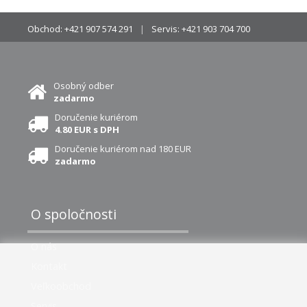
Obchod:
+421 907 574 291
Servis:
+421 903 704 700
Osobný odber
zadarmo
Doručenie kuriérom
4.80 EUR s DPH
Doručenie kuriérom nad 180 EUR
zadarmo
O spoločnosti
O nás
Kontakt
Veľkoobchod
Servis