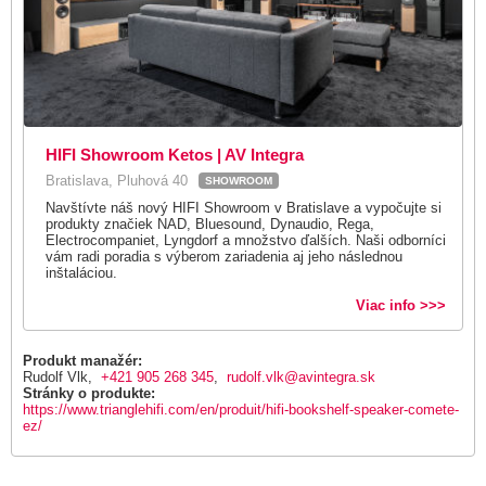
HIFI Showroom Ketos | AV Integra
Bratislava, Pluhová 40
SHOWROOM
Navštívte náš nový HIFI Showroom v Bratislave a vypočujte si
produkty značiek NAD, Bluesound, Dynaudio, Rega,
Electrocompaniet, Lyngdorf a množstvo ďalších. Naši odborníci
vám radi poradia s výberom zariadenia aj jeho následnou
inštaláciou.
Viac info >>>
Produkt manažér:
Rudolf Vlk,
+421 905 268 345
,
rudolf.vlk@avintegra.sk
Stránky o produkte:
https://www.trianglehifi.com/en/produit/hifi-bookshelf-speaker-comete-
ez/