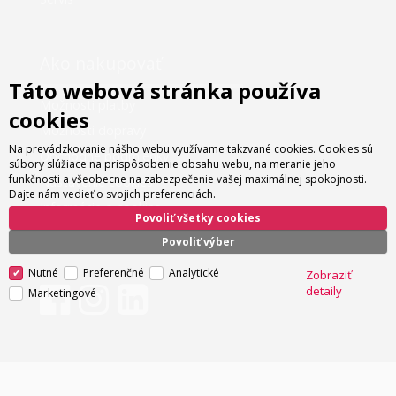
Ako nakupovať
Táto webová stránka používa
Možnosti platby
cookies
Možnosti dopravy
Na prevádzkovanie nášho webu využívame takzvané cookies. Cookies sú
Obchodné podmienky
súbory slúžiace na prispôsobenie obsahu webu, na meranie jeho
funkčnosti a všeobecne na zabezpečenie vašej maximálnej spokojnosti.
Nastavenie cookies
Dajte nám vedieť o svojich preferenciách.
Informácie o cookies
Povoliť všetky cookies
Povoliť výber
Nutné
Preferenčné
Analytické
Zobraziť
detaily
Marketingové