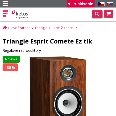
Prihlásenie
CZ
SK
Hlavná strana
Triangle
Série
Esprit Ez
Triangle Esprit Comete Ez tík
Regálové reproduktory
Novinka
-35%