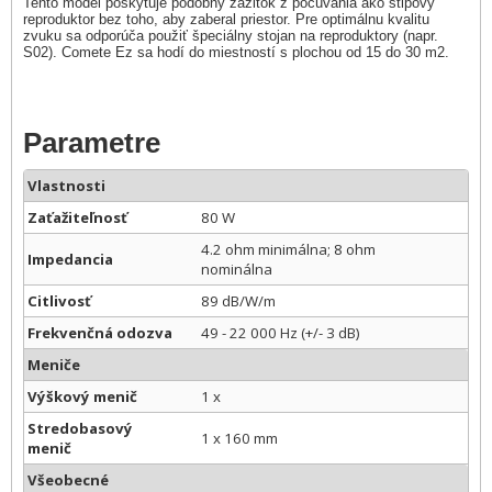
Tento model poskytuje podobný zážitok z počúvania ako stĺpový
reproduktor bez toho, aby zaberal priestor. Pre optimálnu kvalitu
zvuku sa odporúča použiť špeciálny stojan na reproduktory (napr.
S02). Comete Ez sa hodí do miestností s plochou od 15 do 30 m2.
Parametre
Vlastnosti
Zaťažiteľnosť
80 W
4.2 ohm minimálna; 8 ohm
Impedancia
nominálna
Citlivosť
89 dB/W/m
Frekvenčná odozva
49 - 22 000 Hz (+/- 3 dB)
Meniče
Výškový menič
1 x
Stredobasový
1 x 160 mm
menič
Všeobecné