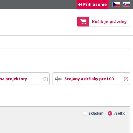
Prihlásenie
CZ
SK
Košík je prázdny
 na projektory
2
Stojany a držiaky pre LCD
2
skladom
všetko