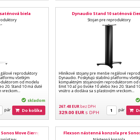
saténová biela
Dynaudio Stand 10 saténová čie
roduktory
Stojan pre reproduktory
regálové reproduktory
Hliníkové stojany pre menšie regálové repro
platformu všetkým
Dynaudio. Poskytujú stabilnú platformu všet
oduktorom od modelu
kompaktným stojanovým reproduktorom od
eo 20. Stand 10 má duté
Emit 10 až po Evoke 10 alebo Xeo 20. Stand 1
m vreckom...
vnútro a dodáva sa s plastovým vreckom...
skladom
267.48
EUR
bez DPH
pár
pár
Do košíka
329.00
EUR
s DPH
e Sonos Move čierny
Flexson nástenná konzola pre Sonos
Play:5 biela
rosústavy
Nástenná konzola