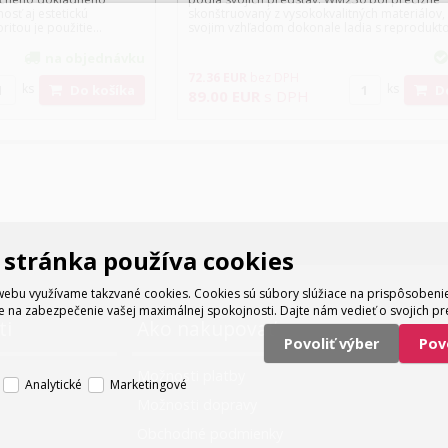
sť aj estetickú
skonštruovaný z vysokokvalitných materiálov,
ritou je použitie...
svojim vzhľadom dokonale ladia s reprodukto
na objednávku
72.36
EUR
bez DPH
ks
ks
Do košíka
89.00
EUR
s DPH
stránka používa cookies
ebu využívame takzvané cookies. Cookies sú súbory slúžiace na prispôsoben
e na zabezpečenie vašej maximálnej spokojnosti. Dajte nám vedieť o svojich pr
ti
Ako nakupovať
Povoliť výber
Po
Možnosti platby
Analytické
Marketingové
Možnosti dopravy
Obchodné podmienky