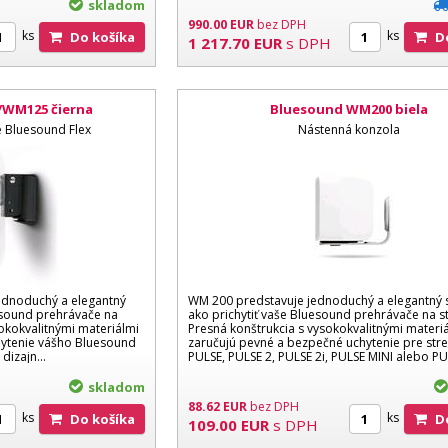
skladom
990.00
EUR
bez DPH
ks
ks
Do košíka
1 217.70
EUR
s DPH
WM125 čierna
Bluesound WM200 biela
 Bluesound Flex
Nástenná konzola
dnoduchý a elegantný
WM 200 predstavuje jednoduchý a elegantný
esound prehrávače na
ako prichytiť vaše Bluesound prehrávače na s
sokokvalitnými materiálmi
Presná konštrukcia s vysokokvalitnými materi
hytenie vášho Bluesound
zaručujú pevné a bezpečné uchytenie pre str
dizajn...
PULSE, PULSE 2, PULSE 2i, PULSE MINI alebo PUL
skladom
88.62
EUR
bez DPH
ks
ks
Do košíka
109.00
EUR
s DPH