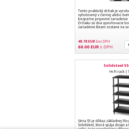
Tento praktický držiak je vyrob
vyhotovený v čiernej alebo bie
bezpečne pripevniť zariadenie
Držiaku sú dva upevňovacie bo
zariadenie Beam zostane na svo
48.78
EUR
bez DPH
60.00
EUR
s DPH
Solidsteel S5
Hi-Fi rack | 
Séria S5 je dôkaz základnej filo
Solidsteel, ktorá spája dizajn 
celku. Je to vyvrcholenie dlho