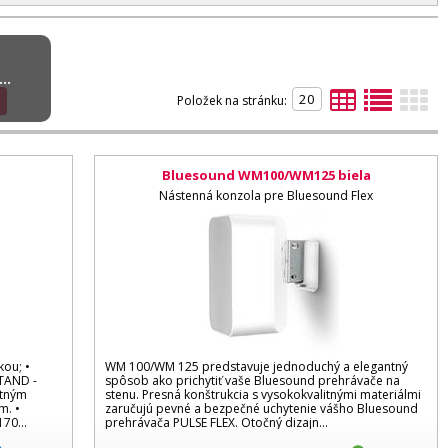
..
Položek na stránku:
Bluesound WM100/WM125 biela
Nástenná konzola pre Bluesound Flex
kou; •
WM 100/WM 125 predstavuje jednoduchý a elegantný
STAND -
spôsob ako prichytiť vaše Bluesound prehrávače na
itným
stenu. Presná konštrukcia s vysokokvalitnými materiálmi
m. •
zaručujú pevné a bezpečné uchytenie vášho Bluesound
70...
prehrávača PULSE FLEX. Otočný dizajn...