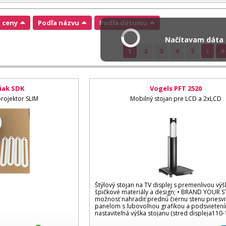
a ceny
Podľa názvu
Podľa dátumu
Načítavam dáta .
1
2
3
4
5
iak SDK
Vogels PFT 2520
projektor SLIM
Mobilný stojan pre LCD a 2xLCD
Štýlový stojan na TV displej s premenlivou výš
špičkové materiály a design; • BRAND YOUR 
možnosť nahradiť prednú čiernu stenu priesv
panelom s ľubovoľnou grafikou a podsvietení
nastaviteľná výška stojanu (stred displeja110-1