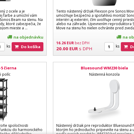
ený z ocele a je
Tento nástenný držiak Flexson pre Sonos Mo
lej farbe a umožní vám
umožňuje bezpečnú a spoľahlivú montáž Son
 Sonos Beam na stenu. Na
interiéri aj exteriéri, čím uvoľňuje cenný prie
dy, ktoré zabezpečia, že
alebo na záhrade. Upevnením reproduktora 
jom mieste a ...
Move na stenu ho nielen ochránite pred zveda
na objednávku
na o
16.26
EUR
bez DPH
ks
ks
Do košíka
20.00
EUR
s DPH
-5 čierna
Bluesound WM230 biela
5 políc
Nástenná konzola
zofie spoločnosti
Nástenný držiak pre reproduktor Bluesound P
a funkciu do harmonického
ktorým ho jednoducho pripevníte na stenu a 
ročného dôkladného
podľa svojich predstáv. WM230 bol precízne