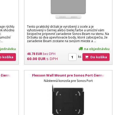
uje rýchlu
Tento praktický držiak je vyrobený z ocele a je
vek vhodnú
vyhotovený v čiernej alebo bielej farbe a umožní vám
c
bezpečne pripevniť zariadenie Sonos Beam na stenu. Na
 umožní
Držiaku sú dva upevňovacie body, ktoré zabezpečia, že
..
zariadenie Beam zostane na svojom mieste a ...
bjednávku
na objednávku
48.78
EUR
bez DPH
ks
Do košíka
Do košíka
60.00
EUR
s DPH
 čierna
Flexson Wall Mount pre Sonos Port čierna
Nástenná konzola pre Sonos Port