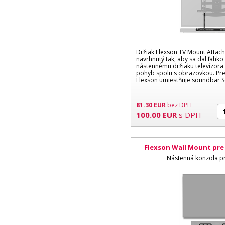
Držiak Flexson TV Mount Attac
navrhnutý tak, aby sa dal ľahko
nástennému držiaku televízora
pohyb spolu s obrazovkou. Pr
Flexson umiestňuje soundbar So
81.30
EUR
bez DPH
100.00
EUR
s DPH
Flexson Wall Mount pre
Nástenná konzola p