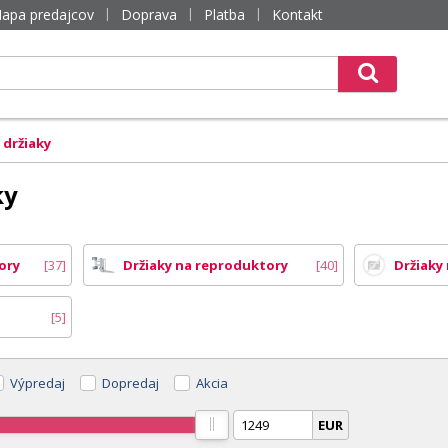
apa predajcov
Doprava
Platba
Kontakt
 držiaky
ky
ory
37
Držiaky na reproduktory
40
Držiaky
5
Výpredaj
Dopredaj
Akcia
EUR