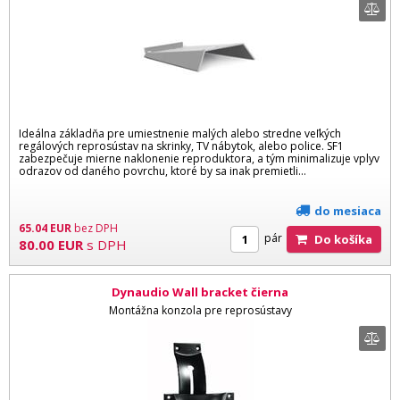
Ideálna základňa pre umiestnenie malých alebo stredne veľkých
regálových reprosústav na skrinky, TV nábytok, alebo police. SF1
zabezpečuje mierne naklonenie reproduktora, a tým minimalizuje vplyv
odrazov od daného povrchu, ktoré by sa inak premietli...
do mesiaca
65.04
EUR
bez DPH
pár
Do košíka
80.00
EUR
s DPH
Dynaudio Wall bracket čierna
Montážna konzola pre reprosústavy