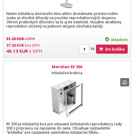
Nielen inštalácia domáceho kina alebo dosiahnutie priestorového
zvuku sú vhodné dôvody na použitie reproduktorových stojanov.
Okrem praktických dôvodov sú tu aj tie estetické. Vizuálne atraktívny
reproduktor uložený na peknom stojane obohatia každý...
51.25
EUR
s DPH
skladom
37.50
EUR
bez DPH
ks
Do košíka
46.13
EUR
s DPH
Meridian RF 300
Inštalačná krabica
RF 300 je inštalačný box pre vstavané (inštalačné) reproduktory rady
300 s prípravou na zapojenie do siete. Obsahuje nastaviteľné
"krídielka" pre nastavenie optimálnej inštalačnej hĺbky...