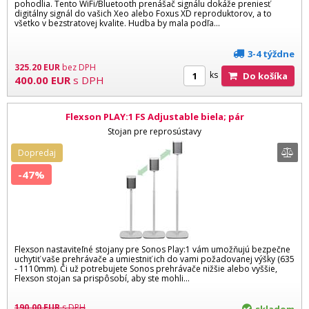
pohodlia. Tento WiFi/Bluetooth prenášač signálu dokáže preniesť
digitálny signál do vašich Xeo alebo Foxus XD reproduktorov, a to
všetko v bezstratovej kvalite. Hudba by mala podľa...
3-4 týždne
325.20
EUR
bez DPH
ks
Do košíka
400.00
EUR
s DPH
Flexson PLAY:1 FS Adjustable biela; pár
Stojan pre reprosústavy
Dopredaj
-47%
Flexson nastaviteľné stojany pre Sonos Play:1 vám umožňujú bezpečne
uchytiť vaše prehrávače a umiestniť ich do vami požadovanej výšky (635
- 1110mm). Či už potrebujete Sonos prehrávače nižšie alebo vyššie,
Flexson stojan sa prispôsobí, aby ste mohli...
190.00
EUR
s DPH
skladom