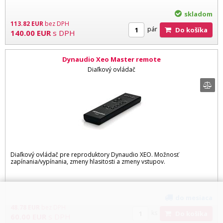
skladom
113.82
EUR
bez DPH
pár
Do košíka
140.00
EUR
s DPH
Dynaudio Xeo Master remote
Diaľkový ovládač
Diaľkový ovládač pre reproduktory Dynaudio XEO. Možnosť
zapínania/vypínania, zmeny hlasitosti a zmeny vstupov.
do mesiaca
48.78
EUR
bez DPH
ks
Do košíka
60.00
EUR
s DPH