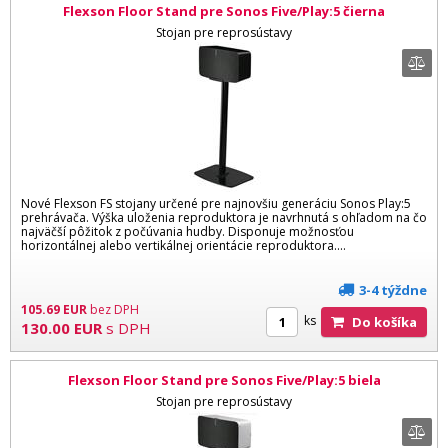
Flexson Floor Stand pre Sonos Five/Play:5 čierna
Stojan pre reprosústavy
Nové Flexson FS stojany určené pre najnovšiu generáciu Sonos Play:5
prehrávača. Výška uloženia reproduktora je navrhnutá s ohľadom na čo
najväčší pôžitok z počúvania hudby. Disponuje možnosťou
horizontálnej alebo vertikálnej orientácie reproduktora....
3-4 týždne
105.69
EUR
bez DPH
ks
Do košíka
130.00
EUR
s DPH
Flexson Floor Stand pre Sonos Five/Play:5 biela
Stojan pre reprosústavy