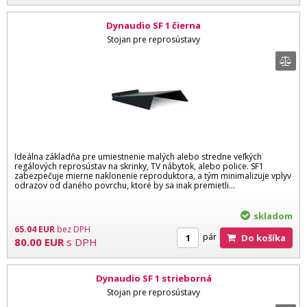
Dynaudio SF 1 čierna
Stojan pre reprosústavy
Ideálna základňa pre umiestnenie malých alebo stredne veľkých
regálových reprosústav na skrinky, TV nábytok, alebo police. SF1
zabezpečuje mierne naklonenie reproduktora, a tým minimalizuje vplyv
odrazov od daného povrchu, ktoré by sa inak premietli...
skladom
65.04
EUR
bez DPH
pár
Do košíka
80.00
EUR
s DPH
Dynaudio SF 1 strieborná
Stojan pre reprosústavy