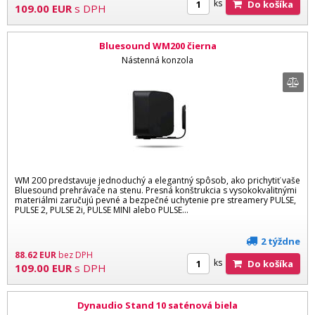
ks
Do košíka
109.00
EUR
s DPH
Bluesound WM200 čierna
Nástenná konzola
WM 200 predstavuje jednoduchý a elegantný spôsob, ako prichytiť vaše
Bluesound prehrávače na stenu. Presná konštrukcia s vysokokvalitnými
materiálmi zaručujú pevné a bezpečné uchytenie pre streamery PULSE,
PULSE 2, PULSE 2i, PULSE MINI alebo PULSE...
2 týždne
88.62
EUR
bez DPH
ks
Do košíka
109.00
EUR
s DPH
Dynaudio Stand 10 saténová biela