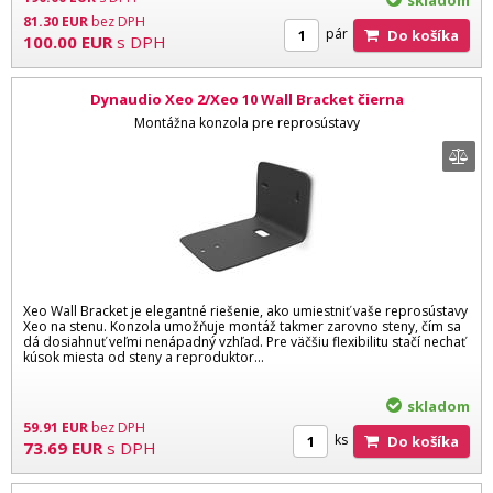
81.30
EUR
bez DPH
pár
Do košíka
100.00
EUR
s DPH
Dynaudio Xeo 2/Xeo 10 Wall Bracket čierna
Montážna konzola pre reprosústavy
Xeo Wall Bracket je elegantné riešenie, ako umiestniť vaše reprosústavy
Xeo na stenu. Konzola umožňuje montáž takmer zarovno steny, čím sa
dá dosiahnuť veľmi nenápadný vzhľad. Pre väčšiu flexibilitu stačí nechať
kúsok miesta od steny a reproduktor...
skladom
59.91
EUR
bez DPH
ks
Do košíka
73.69
EUR
s DPH