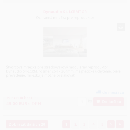
Dynaudio S4-LCRMTGR
Ochranná mriežka pre reproduktor
Štvorcová mriežka pre stredovýškový modulárny reproduktor
Dynaudio S4-LCRM, rozmer 264 x 264mm, magnetické uchytenie, biele
prevedenie, mriežku je možné prelakovať.
do mesiaca
39.84
EUR
bez DPH
ks
Do košíka
49.00
EUR
s DPH
Zobraziť ďalších 20
1
2
3
4
5