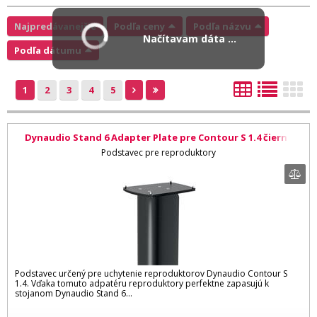
Najpredávanejšie
Podľa ceny
Podľa názvu
Načítavam dáta ...
Podľa dátumu
1
2
3
4
5
Dynaudio Stand 6 Adapter Plate pre Contour S 1.4 čierna
Podstavec pre reproduktory
Podstavec určený pre uchytenie reproduktorov Dynaudio Contour S
1.4. Vďaka tomuto adpatéru reproduktory perfektne zapasujú k
stojanom Dynaudio Stand 6...