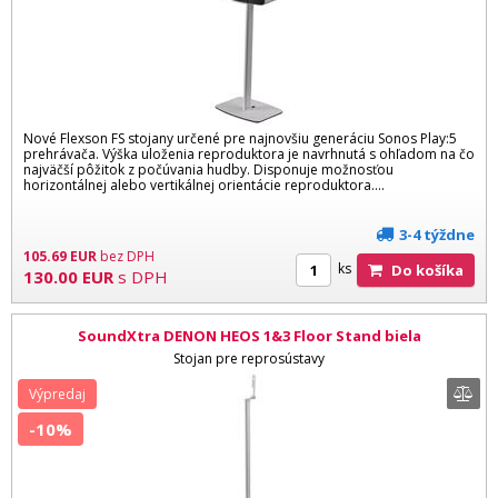
Nové Flexson FS stojany určené pre najnovšiu generáciu Sonos Play:5
prehrávača. Výška uloženia reproduktora je navrhnutá s ohľadom na čo
najväčší pôžitok z počúvania hudby. Disponuje možnosťou
horizontálnej alebo vertikálnej orientácie reproduktora....
3-4 týždne
105.69
EUR
bez DPH
ks
Do košíka
130.00
EUR
s DPH
SoundXtra DENON HEOS 1&3 Floor Stand biela
Stojan pre reprosústavy
Výpredaj
-10%