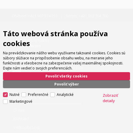
Obchod:
+421 907 574 291
Servis:
+421 903 704 700
Táto webová stránka používa
Osobný odber
cookies
zadarmo
Na prevádzkovanie nášho webu využívame takzvané cookies. Cookies sú
Doručenie kuriérom
súbory slúžiace na prispôsobenie obsahu webu, na meranie jeho
4.80 EUR s DPH
funkčnosti a všeobecne na zabezpečenie vašej maximálnej spokojnosti.
Doručenie kuriérom nad 180 EUR
Dajte nám vedieť o svojich preferenciách.
zadarmo
Povoliť všetky cookies
Povoliť výber
O spoločnosti
Nutné
Preferenčné
Analytické
Zobraziť
detaily
Marketingové
O nás
Kontakt
Veľkoobchod