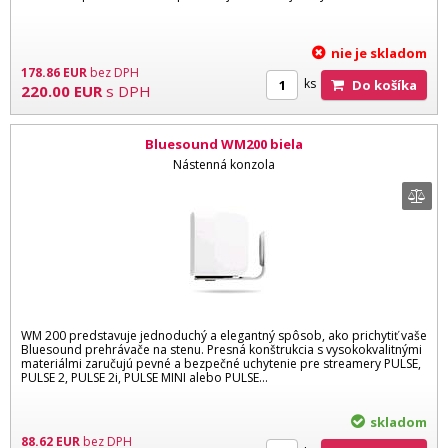
nie je skladom
178.86
EUR
bez DPH
ks
Do košíka
220.00
EUR
s DPH
Bluesound WM200 biela
Nástenná konzola
WM 200 predstavuje jednoduchý a elegantný spôsob, ako prichytiť vaše
Bluesound prehrávače na stenu. Presná konštrukcia s vysokokvalitnými
materiálmi zaručujú pevné a bezpečné uchytenie pre streamery PULSE,
PULSE 2, PULSE 2i, PULSE MINI alebo PULSE...
skladom
88.62
EUR
bez DPH