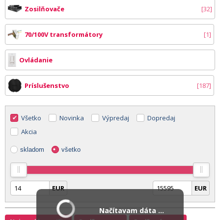
Zosilňovače
32
70/100V transformátory
1
Ovládanie
Príslušenstvo
187
Všetko
Novinka
Výpredaj
Dopredaj
Akcia
skladom
všetko
EUR
EUR
Načítavam dáta ...