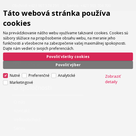
Obchod:
+421 907 574 291
Servis:
+421 903 704 700
Táto webová stránka používa
cookies
Osobný odber
Na prevádzkovanie nášho webu využívame takzvané cookies. Cookies sú
zadarmo
súbory slúžiace na prispôsobenie obsahu webu, na meranie jeho
funkčnosti a všeobecne na zabezpečenie vašej maximálnej spokojnosti.
Doručenie kuriérom
Dajte nám vedieť o svojich preferenciách.
4.80 EUR s DPH
Povoliť všetky cookies
Doručenie kuriérom nad 180 EUR
zadarmo
Povoliť výber
Nutné
Preferenčné
Analytické
Zobraziť
detaily
Marketingové
O spoločnosti
O nás
Kontakt
Veľkoobchod
Servis