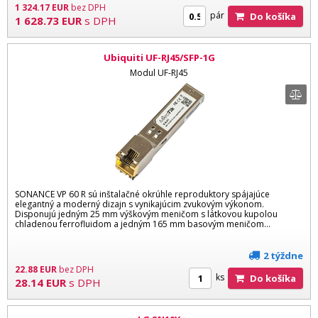
1 324.17
EUR
bez DPH
pár
Do košíka
1 628.73
EUR
s DPH
Ubiquiti UF-RJ45/SFP-1G
Modul UF-RJ45
SONANCE VP 60 R sú inštalačné okrúhle reproduktory spájajúce
elegantný a moderný dizajn s vynikajúcim zvukovým výkonom.
Disponujú jedným 25 mm výškovým meničom s látkovou kupolou
chladenou ferrofluidom a jedným 165 mm basovým meničom...
2 týždne
22.88
EUR
bez DPH
ks
Do košíka
28.14
EUR
s DPH