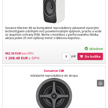
Sonance Mariner 86 sú kompaktné reproduktory vybavené viacerými
technológiami odolnými voči poveternostným vplyvom, prachu a vode
so stupňom ochrany IP66. Skriňa s mriežkou z perforovaného hliníka
ukrýva jeden 25 mm výškový menič s látkovou kupolou...
skladom
982.50
EUR
bez DPH
pár
Do košíka
1 208.48
EUR
s DPH
Sonance C6R
inštalačné reproduktory do stropu