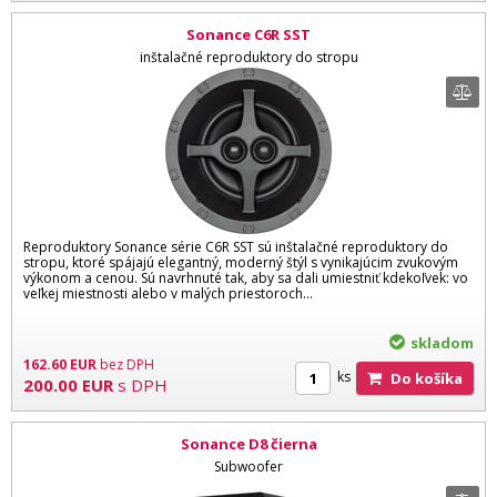
Sonance C6R SST
inštalačné reproduktory do stropu
Reproduktory Sonance série C6R SST sú inštalačné reproduktory do
stropu, ktoré spájajú elegantný, moderný štýl s vynikajúcim zvukovým
výkonom a cenou. Sú navrhnuté tak, aby sa dali umiestniť kdekoľvek: vo
veľkej miestnosti alebo v malých priestoroch...
skladom
162.60
EUR
bez DPH
ks
Do košíka
200.00
EUR
s DPH
Sonance D8 čierna
Subwoofer