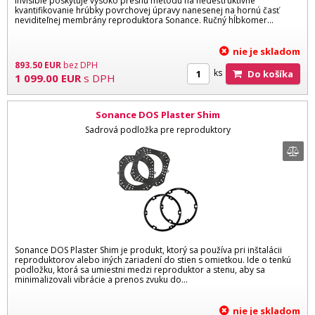
Invisible poskytuje vysoko presnú metódu na nedeštruktívne
kvantifikovanie hrúbky povrchovej úpravy nanesenej na hornú časť
neviditeľnej membrány reproduktora Sonance. Ručný hĺbkomer...
nie je skladom
893.50
EUR
bez DPH
ks
Do košíka
1 099.00
EUR
s DPH
Sonance DOS Plaster Shim
Sadrová podložka pre reproduktory
Sonance DOS Plaster Shim je produkt, ktorý sa používa pri inštalácii
reproduktorov alebo iných zariadení do stien s omietkou. Ide o tenkú
podložku, ktorá sa umiestni medzi reproduktor a stenu, aby sa
minimalizovali vibrácie a prenos zvuku do...
nie je skladom