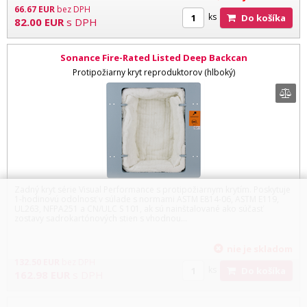
66.67
EUR
bez DPH
ks
Do košíka
82.00
EUR
s DPH
Sonance Fire-Rated Listed Deep Backcan
Protipožiarny kryt reproduktorov (hlboký)
Zadný kryt série Visual Performance s protipožiarnym krytím. Poskytuje
1-hodinovú odolnosť v súlade s normami ASTM E814-06, ASTM E119,
UL263, NFPA251 a CN/ULC S 101, ak sú nainštalované ako súčasť
zostavy sadrokartónových stien s vhodnou...
nie je skladom
132.50
EUR
bez DPH
ks
Do košíka
162.98
EUR
s DPH