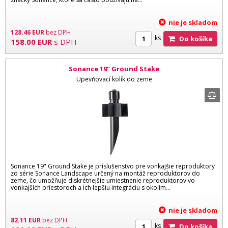
nie je skladom
128.46
EUR
bez DPH
ks
Do košíka
158.00
EUR
s DPH
Sonance 19" Ground Stake
Upevňovací kolík do zeme
Sonance 19" Ground Stake je príslušenstvo pre vonkajšie reproduktory
zo série Sonance Landscape určený na montáž reproduktorov do
zeme, čo umožňuje diskrétnejšie umiestnenie reproduktorov vo
vonkajších priestoroch a ich lepšiu integráciu s okolím...
nie je skladom
82.11
EUR
bez DPH
ks
Do košíka