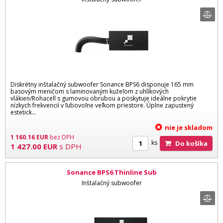
Diskrétny inštalačný subwoofer Sonance BPS6 disponuje 165 mm
basovým meničom s laminovaným kužeľom z uhlíkových
vlákien/Rohacell s gumovou obrubou a poskytuje ideálne pokrytie
nízkych frekvencií v ľubovoľne veľkom priestore. Úplne zapustený
estetick...
nie je skladom
1 160.16
EUR
bez DPH
ks
Do košíka
1 427.00
EUR
s DPH
Sonance BPS6 Thinline Sub
Inštalačný subwoofer