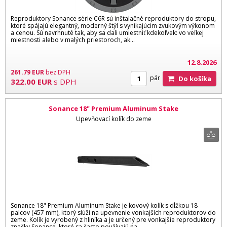
Reproduktory Sonance série C6R sú inštalačné reproduktory do stropu,
ktoré spájajú elegantný, moderný štýl s vynikajúcim zvukovým výkonom
a cenou. Sú navrhnuté tak, aby sa dali umiestniť kdekoľvek: vo veľkej
miestnosti alebo v malých priestoroch, ak...
12.8.2026
261.79
EUR
bez DPH
pár
Do košíka
322.00
EUR
s DPH
Sonance 18" Premium Aluminum Stake
Upevňovací kolík do zeme
Sonance 18" Premium Aluminum Stake je kovový kolík s dĺžkou 18
palcov (457 mm), ktorý slúži na upevnenie vonkajších reproduktorov do
zeme. Kolík je vyrobený z hliníka a je určený pre vonkajšie reproduktory
značky Sonance, ktoré sa často používajú na...