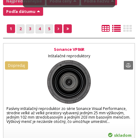
Najpredávanejšie
Podľa ceny
Podľa názvu
Podľa dátumu
1
2
3
4
5
Sonance VP86R
Inštalačné reproduktory
Dopredaj
Pasívny inštalačný reproduktor zo série Sonance Visual Performance,
stredne veľké až veľké priestory vybavený jedným 25 mm výškovým,
jedným 102 mm stredobasovým a jedným 203 mm basovým meničom.
Výškový menič je nezávisle otočný, čo umožňuje umiestniť...
skladom