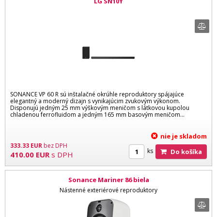
LG SN10Y
SONANCE VP 60 R sú inštalačné okrúhle reproduktory spájajúce
elegantný a moderný dizajn s vynikajúcim zvukovým výkonom.
Disponujú jedným 25 mm výškovým meničom s látkovou kupolou
chladenou ferrofluidom a jedným 165 mm basovým meničom...
nie je skladom
333.33
EUR
bez DPH
ks
Do košíka
410.00
EUR
s DPH
Sonance Mariner 86 biela
Nástenné exteriérové reproduktory