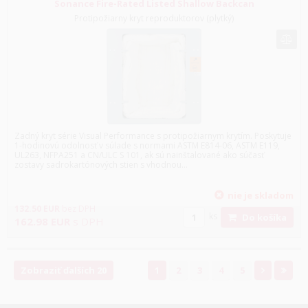
Sonance Fire-Rated Listed Shallow Backcan
Protipožiarny kryt reproduktorov (plytký)
Zadný kryt série Visual Performance s protipožiarnym krytím. Poskytuje
1-hodinovú odolnosť v súlade s normami ASTM E814-06, ASTM E119,
UL263, NFPA251 a CN/ULC S 101, ak sú nainštalované ako súčasť
zostavy sadrokartónových stien s vhodnou...
nie je skladom
132.50
EUR
bez DPH
ks
Do košíka
162.98
EUR
s DPH
Zobraziť ďalších 20
1
2
3
4
5