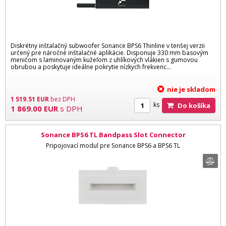
Diskrétny inštalačný subwoofer Sonance BPS6 Thinline v tenšej verzii
určený pre náročné inštalačné aplikácie. Disponuje 330 mm basovým
meničom s laminovaným kužeľom z uhlíkových vlákien s gumovou
obrubou a poskytuje ideálne pokrytie nízkych frekvenc...
nie je skladom
1 519.51
EUR
bez DPH
ks
Do košíka
1 869.00
EUR
s DPH
Sonance BPS6 TL Bandpass Slot Connector
Pripojovací modul pre Sonance BPS6 a BPS6 TL