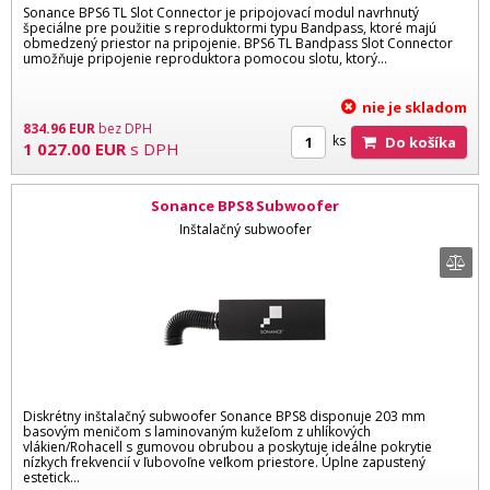
Sonance BPS6 TL Slot Connector je pripojovací modul navrhnutý
špeciálne pre použitie s reproduktormi typu Bandpass, ktoré majú
obmedzený priestor na pripojenie. BPS6 TL Bandpass Slot Connector
umožňuje pripojenie reproduktora pomocou slotu, ktorý...
nie je skladom
834.96
EUR
bez DPH
ks
Do košíka
1 027.00
EUR
s DPH
Sonance BPS8 Subwoofer
Inštalačný subwoofer
Diskrétny inštalačný subwoofer Sonance BPS8 disponuje 203 mm
basovým meničom s laminovaným kužeľom z uhlíkových
vlákien/Rohacell s gumovou obrubou a poskytuje ideálne pokrytie
nízkych frekvencií v ľubovoľne veľkom priestore. Úplne zapustený
estetick...