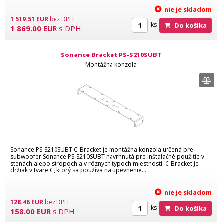
nie je skladom
1 519.51
EUR
bez DPH
ks
Do košíka
1 869.00
EUR
s DPH
Sonance Bracket PS-S210SUBT
Montážna konzola
Sonance PS-S210SUBT C-Bracket je montážna konzola určená pre
subwoofer Sonance PS-S210SUBT navrhnutá pre inštalačné použitie v
stenách alebo stropoch a v rôznych typoch miestností. C-Bracket je
držiak v tvare C, ktorý sa používa na upevnenie...
nie je skladom
128.46
EUR
bez DPH
ks
Do košíka
158.00
EUR
s DPH