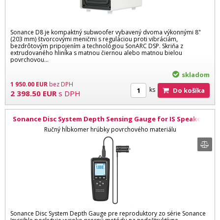
Sonance D8 je kompaktný subwoofer vybavený dvoma výkonnými 8"
(203 mm) štvorcovými meničmi s reguláciou proti vibráciám,
bezdrôtovým pripojením a technológiou SonARC DSP. Skriňa z
extrudovaného hliníka s matnou čiernou alebo matnou bielou
povrchovou...
skladom
1 950.00
EUR
bez DPH
ks
Do košíka
2 398.50
EUR
s DPH
Sonance Disc System Depth Sensing Gauge for IS Speakers
Ručný hĺbkomer hrúbky povrchového materiálu
Sonance Disc System Depth Gauge pre reproduktory zo série Sonance