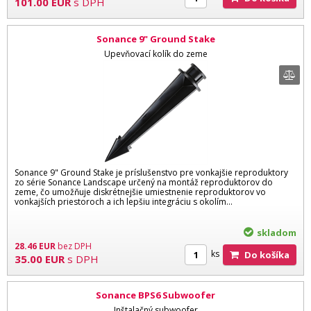
101.00
EUR
s DPH
Sonance 9" Ground Stake
Upevňovací kolík do zeme
Sonance 9" Ground Stake je príslušenstvo pre vonkajšie reproduktory
zo série Sonance Landscape určený na montáž reproduktorov do
zeme, čo umožňuje diskrétnejšie umiestnenie reproduktorov vo
vonkajších priestoroch a ich lepšiu integráciu s okolím...
skladom
28.46
EUR
bez DPH
ks
Do košíka
35.00
EUR
s DPH
Sonance BPS6 Subwoofer
Inštalačný subwoofer