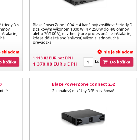
 triedy D s
Blaze PowerZone 1004 je 4-kanálový zosilňovač triedy D
ohmov
s celkovým výkonom 1000 W (4 × 250 W do 4/8 ohmov
nštalácie,
alebo 70/100 V), navrhnutý pre profesionálne inštalácie,
chá
kde je dôležitá spoľahlivosť, výkon a jednoduchá
prevádzka...
je skladom
nie je skladom
1 113.82
EUR
bez DPH
ks
Do košíka
Do košíka
1 370.00
EUR
s DPH
D
Blaze PowerZone Connect 252
ante™
2-kanálový mixážny DSP zosilňovač