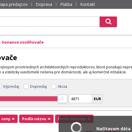
apa predajcov
Doprava
Platba
Kontakt
Sonance zosilňovače
ovače
a vývojom prvotriednych architektonických reproduktorov, ktoré ponúkajú nepre
 a esteticky uvedomelé riešenia pre domácnosti, ale aj komerčné inštalácie.
Výpredaj
Dopredaj
Akcia
EUR
a ceny
Podľa názvu
Podľa dátumu
Načítavam dáta .