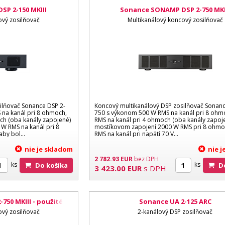
P 2-150 MKIII
Sonance SONAMP DSP 2-750 MKI
ový zosilňovač
Multikanálový koncový zosilňovač
ilňovač Sonance DSP 2-
Koncový multikanálový DSP zosilňovač Sonanc
 na kanál pri 8 ohmoch,
750 s výkonom 500 W RMS na kanál pri 8 ohm
ch (oba kanály zapojené)
RMS na kanál pri 4 ohmoch (oba kanály zapoje
W RMS na kanál pri 8
mostíkovom zapojení 2000 W RMS pri 8 ohmo
by bol...
RMS na kanál pri napätí 70 V...
nie je skladom
nie 
2 782.93
EUR
bez DPH
ks
ks
Do košíka
3 423.00
EUR
s DPH
50 MKIII - použité
Sonance UA 2-125 ARC
emo
ový zosilňovač
2-kanálový DSP zosilňovač