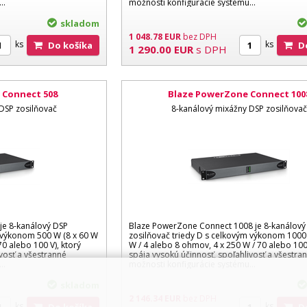
u…
možnosti konfigurácie systému…
skladom
1 048.78
EUR
bez DPH
ks
ks
Do košíka
1 290.00
EUR
s DPH
 Connect 508
Blaze PowerZone Connect 100
DSP zosilňovač
8-kanálový mixážny DSP zosilňovač
je 8-kanálový DSP
Blaze PowerZone Connect 1008 je 8-kanálový
m výkonom 500 W (8 x 60 W
zosilňovač triedy D s celkovým výkonom 1000
70 alebo 100 V), ktorý
W / 4 alebo 8 ohmov, 4 x 250 W / 70 alebo 100 
vosť a všestranné
spája vysokú účinnosť, spoľahlivosť a všestra
u…
možnosti konfigurácie systému…
skladom
2 146.34
EUR
bez DPH
ks
ks
Do košíka