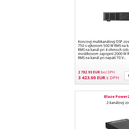
Koncový multikanálový DSP zos
750 s výkonom 500 W RMS na k
RMS na kanál pri 4 ohmoch (oba
mostíkovom zapojení 2000 W R
RMS na kanál pri napätí 70 V...
2 782.93
EUR
bez DPH
3 423.00
EUR
s DPH
Blaze Power
2-kanálový zo