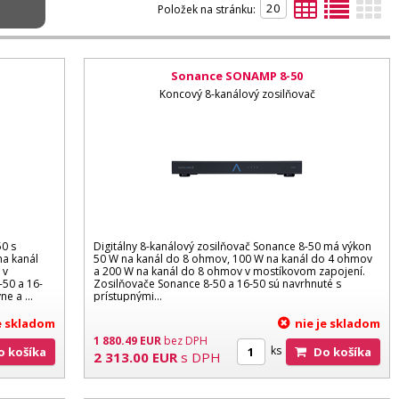
Položek na stránku:
Sonance SONAMP 8-50
Koncový 8-kanálový zosilňovač
50 s
Digitálny 8-kanálový zosilňovač Sonance 8-50 má výkon
na kanál
50 W na kanál do 8 ohmov, 100 W na kanál do 4 ohmov
 v
a 200 W na kanál do 8 ohmov v mostíkovom zapojení.
50 a 16-
Zosilňovače Sonance 8-50 a 16-50 sú navrhnuté s
e a ...
prístupnými...
je skladom
nie je skladom
1 880.49
EUR
bez DPH
ks
Do košíka
Do košíka
2 313.00
EUR
s DPH