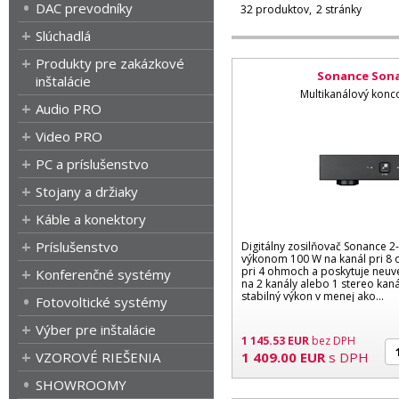
DAC prevodníky
32 produktov
2 stránky
Slúchadlá
Produkty pre zakázkové
Sonance Sona
inštalácie
Multikanálový konc
Audio PRO
Video PRO
PC a príslušenstvo
Stojany a držiaky
Káble a konektory
Príslušenstvo
Digitálny zosilňovač Sonance 2
výkonom 100 W na kanál pri 8 
pri 4 ohmoch a poskytuje neuv
Konferenčné systémy
na 2 kanály alebo 1 stereo kaná
stabilný výkon v menej ako...
Fotovoltické systémy
Výber pre inštalácie
1 145.53
EUR
bez DPH
VZOROVÉ RIEŠENIA
1 409.00
EUR
s DPH
SHOWROOMY