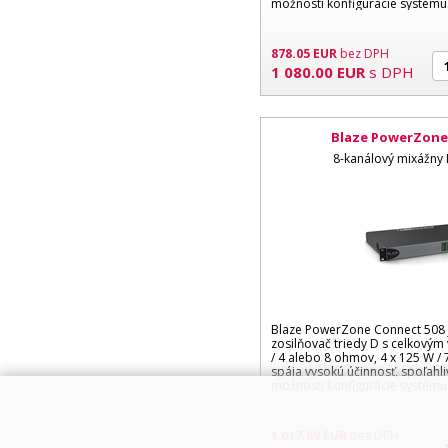
možnosti konfigurácie systém
878.05
EUR
bez DPH
1 080.00
EUR
s DPH
Blaze PowerZone
8-kanálový mixážny 
Blaze PowerZone Connect 508 
zosilňovač triedy D s celkový
/ 4 alebo 8 ohmov, 4 x 125 W / 
spája vysokú účinnosť, spoľahli
možnosti konfigurácie systém
1 617.89
EUR
bez DPH