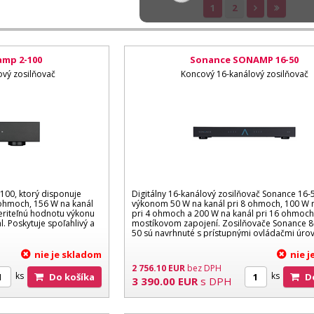
1
2
mp 2-100
Sonance SONAMP 16-50
ový zosilňovač
Koncový 16-kanálový zosilňovač
-100, ktorý disponuje
Digitálny 16-kanálový zosilňovač Sonance 16-
ohmoch, 156 W na kanál
výkonom 50 W na kanál pri 8 ohmoch, 100 W 
eriteľnú hodnotu výkonu
pri 4 ohmoch a 200 W na kanál pri 16 ohmoch
l. Poskytuje spoľahlivý a
mostíkovom zapojení. Zosilňovače Sonance 8-
50 sú navrhnuté s prístupnými ovládačmi úrovn
nie je skladom
nie 
2 756.10
EUR
bez DPH
ks
ks
Do košíka
3 390.00
EUR
s DPH