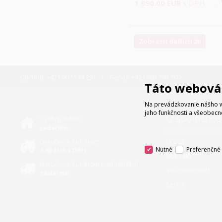
1 990.00
EUR
s DPH
Zobraziť ďalších 20
Obchod:
+421 907 574 291
Servis:
+421 903 704 700
Táto webová 
Na prevádzkovanie nášho w
jeho funkčnosti a všeobecn
O spoločnos
Osobný odber
zadarmo
Doručenie kuriérom
O nás
Nutné
Preferenčné
4.80 EUR s DPH
Kontakt
Doručenie kuriérom nad 180 EUR
Veľkoobchod
zadarmo
Servis