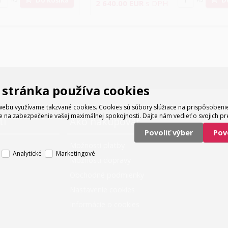
2 640.00
EUR
s DPH
stránka používa cookies
ebu využívame takzvané cookies. Cookies sú súbory slúžiace na prispôsoben
e na zabezpečenie vašej maximálnej spokojnosti. Dajte nám vedieť o svojich pr
ti
Ako nakupovať
Povoliť výber
Po
Možnosti platby
Analytické
Marketingové
Možnosti dopravy
Obchodné podmienky
Nastavenie cookies
Informácie o cookies