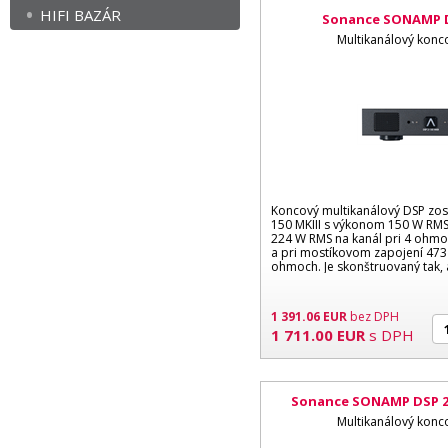
HIFI BAZÁR
Sonance SONAMP DS
Multikanálový konc
Koncový multikanálový DSP zos
150 MKIII s výkonom 150 W RMS
224 W RMS na kanál pri 4 ohmo
a pri mostíkovom zapojení 473 
ohmoch. Je skonštruovaný tak, a
1 391.06
EUR
bez DPH
1 711.00
EUR
s DPH
Sonance SONAMP DSP 2-7
alebo d
Multikanálový konc