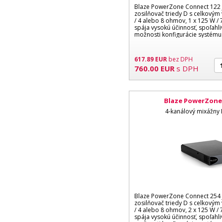
Blaze PowerZone Connect 122 
zosilňovač triedy D s celkový
/ 4 alebo 8 ohmov, 1 x 125 W / 
spája vysokú účinnosť, spoľahli
možnosti konfigurácie systém
617.89
EUR
bez DPH
760.00
EUR
s DPH
Blaze PowerZone
4-kanálový mixážny 
Blaze PowerZone Connect 254 
zosilňovač triedy D s celkový
/ 4 alebo 8 ohmov, 2 x 125 W / 
spája vysokú účinnosť, spoľahli