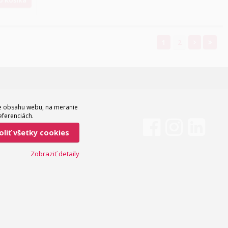
1
2
ie obsahu webu, na meranie
eferenciách.
voliť všetky cookies
Zobraziť detaily