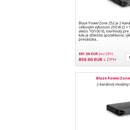
Blaze PowerZone 252 je 2-kanál
celkovým výkonom 250 W (2 ×
alebo 70/100 V), navrhnutý pre 
kde je dôležitá spoľahlivosť, 
prevádzka...
691.06
EUR
bez DPH
850.00
EUR
s DPH
Blaze PowerZone
2-kanálový mixážny 