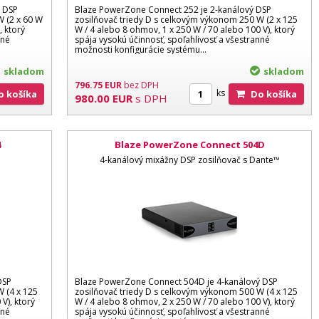
ý DSP
Blaze PowerZone Connect 252 je 2-kanálový DSP
W (2 x 60 W
zosilňovač triedy D s celkovým výkonom 250 W (2 x 125
, ktorý
W / 4 alebo 8 ohmov, 1 x 250 W / 70 alebo 100 V), ktorý
nné
spája vysokú účinnosť, spoľahlivosť a všestranné
možnosti konfigurácie systému…
skladom
skladom
796.75
EUR
bez DPH
ks
Do košíka
Do košíka
980.00
EUR
s DPH
4
Blaze PowerZone Connect 504D
4-kanálový mixážny DSP zosilňovač s Dante™
DSP
Blaze PowerZone Connect 504D je 4-kanálový DSP
 (4 x 125
zosilňovač triedy D s celkovým výkonom 500 W (4 x 125
V), ktorý
W / 4 alebo 8 ohmov, 2 x 250 W / 70 alebo 100 V), ktorý
nné
spája vysokú účinnosť, spoľahlivosť a všestranné