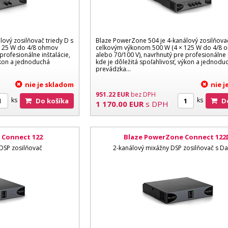
ový zosilňovač triedy D s
Blaze PowerZone 504 je 4-kanálový zosilňovač
 125 W do 4/8 ohmov
celkovým výkonom 500 W (4 × 125 W do 4/8 
profesionálne inštalácie,
alebo 70/100 V), navrhnutý pre profesionálne i
výkon a jednoduchá
kde je dôležitá spoľahlivosť, výkon a jednodu
prevádzka...
nie je skladom
nie 
951.22
EUR
bez DPH
ks
ks
Do košíka
1 170.00
EUR
s DPH
 Connect 122
Blaze PowerZone Connect 122
DSP zosilňovač
2-kanálový mixážny DSP zosilňovač s D