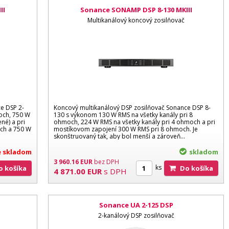
II
Sonance SONAMP DSP 8-130 MKIII
Multikanálový koncový zosilňovač
e DSP 2-
Koncový multikanálový DSP zosilňovač Sonance DSP 8-
och, 750 W
130 s výkonom 130 W RMS na všetky kanály pri 8
né) a pri
ohmoch, 224 W RMS na všetky kanály pri 4 ohmoch a pri
ch a 750 W
mostíkovom zapojení 300 W RMS pri 8 ohmoch. Je
skonštruovaný tak, aby bol menší a zároveň...
je skladom
skladom
3 960.16
EUR
bez DPH
ks
Do košíka
Do košíka
4 871.00
EUR
s DPH
Sonance UA 2-125 DSP
2-kanálový DSP zosilňovač