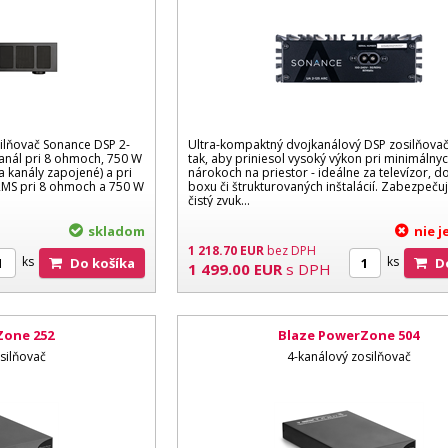
ilňovač Sonance DSP 2-
Ultra-kompaktný dvojkanálový DSP zosilňovač
anál pri 8 ohmoch, 750 W
tak, aby priniesol vysoký výkon pri minimálny
 kanály zapojené) a pri
nárokoch na priestor - ideálne za televízor, d
MS pri 8 ohmoch a 750 W
boxu či štrukturovaných inštalácií. Zabezpečuj
čistý zvuk...
skladom
nie 
1 218.70
EUR
bez DPH
ks
ks
Do košíka
1 499.00
EUR
s DPH
Zone 252
Blaze PowerZone 504
silňovač
4-kanálový zosilňovač