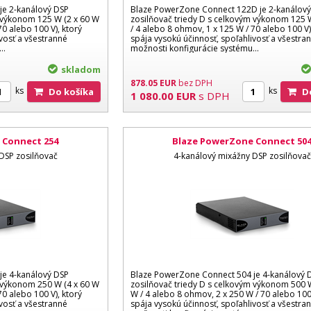
je 2-kanálový DSP
Blaze PowerZone Connect 122D je 2-kanálov
m výkonom 125 W (2 x 60 W
zosilňovač triedy D s celkovým výkonom 125 
70 alebo 100 V), ktorý
/ 4 alebo 8 ohmov, 1 x 125 W / 70 alebo 100 V)
vosť a všestranné
spája vysokú účinnosť, spoľahlivosť a všestra
u…
možnosti konfigurácie systému…
skladom
878.05
EUR
bez DPH
ks
ks
Do košíka
1 080.00
EUR
s DPH
 Connect 254
Blaze PowerZone Connect 50
DSP zosilňovač
4-kanálový mixážny DSP zosilňovač
je 4-kanálový DSP
Blaze PowerZone Connect 504 je 4-kanálový 
m výkonom 250 W (4 x 60 W
zosilňovač triedy D s celkovým výkonom 500 W
70 alebo 100 V), ktorý
W / 4 alebo 8 ohmov, 2 x 250 W / 70 alebo 100 
vosť a všestranné
spája vysokú účinnosť, spoľahlivosť a všestra