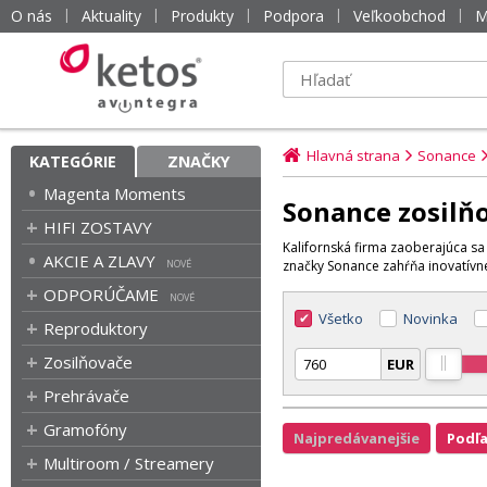
O nás
Aktuality
Produkty
Podpora
Veľkoobchod
M
Hlavná strana
Sonance
KATEGÓRIE
ZNAČKY
Magenta Moments
Sonance zosilň
HIFI ZOSTAVY
Kalifornská firma zaoberajúca s
AKCIE A ZLAVY
značky Sonance zahŕňa inovatívne
ODPORÚČAME
Všetko
Novinka
Reproduktory
Zosilňovače
EUR
Prehrávače
Gramofóny
Najpredávanejšie
Podľ
Multiroom / Streamery