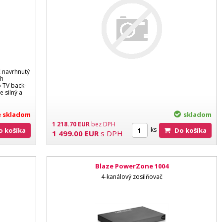
 navrhnutý
ch
o TV back-
e silný a
je skladom
skladom
1 218.70
EUR
bez DPH
ks
Do košíka
Do košíka
1 499.00
EUR
s DPH
Blaze PowerZone 1004
4-kanálový zosilňovač