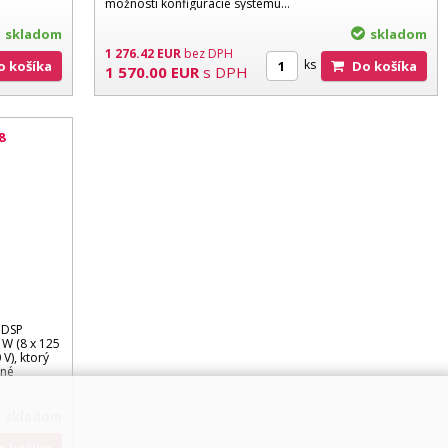
možnosti konfigurácie systému…
skladom
skladom
1 276.42
EUR
bez DPH
ks
Do košíka
Do košíka
1 570.00
EUR
s DPH
8
 DSP
 W (8 x 125
V), ktorý
nné
skladom
Do košíka