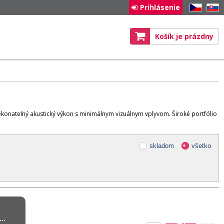
Prihlásenie
CZ
SK
Košík je prázdny
konateľný akustický výkon s minimálnym vizuálnym vplyvom. Široké portfólio
skladom
všetko
..