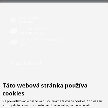
Osobný odber
zadarmo
Doručenie kuriérom
4.80 EUR s DPH
Doručenie kuriérom nad 180 EUR
zadarmo
O spoločnosti
O nás
Kontakt
Táto webová stránka používa
Veľkoobchod
cookies
Servis
Na prevádzkovanie nášho webu využívame takzvané cookies. Cookies sú
súbory slúžiace na prispôsobenie obsahu webu, na meranie jeho