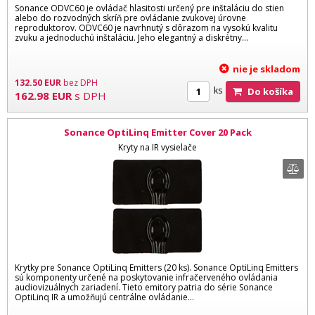
Sonance ODVC60 je ovládač hlasitosti určený pre inštaláciu do stien
alebo do rozvodných skríň pre ovládanie zvukovej úrovne
reproduktorov. ODVC60 je navrhnutý s dôrazom na vysokú kvalitu
zvuku a jednoduchú inštaláciu. Jeho elegantný a diskrétny...
nie je skladom
132.50
EUR
bez DPH
ks
Do košíka
162.98
EUR
s DPH
Sonance OptiLinq Emitter Cover 20 Pack
Kryty na IR vysielače
Krytky pre Sonance OptiLinq Emitters (20 ks). Sonance OptiLinq Emitters
sú komponenty určené na poskytovanie infračerveného ovládania
audiovizuálnych zariadení. Tieto emitory patria do série Sonance
OptiLinq IR a umožňujú centrálne ovládanie...