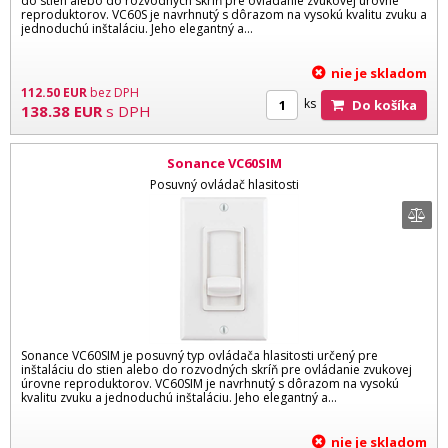
do stien alebo do rozvodných skríň pre ovládanie zvukovej úrovne
reproduktorov. VC60S je navrhnutý s dôrazom na vysokú kvalitu zvuku a
jednoduchú inštaláciu. Jeho elegantný a...
nie je skladom
112.50
EUR
bez DPH
ks
Do košíka
138.38
EUR
s DPH
Sonance VC60SIM
Posuvný ovládač hlasitosti
Sonance VC60SIM je posuvný typ ovládača hlasitosti určený pre
inštaláciu do stien alebo do rozvodných skríň pre ovládanie zvukovej
úrovne reproduktorov. VC60SIM je navrhnutý s dôrazom na vysokú
kvalitu zvuku a jednoduchú inštaláciu. Jeho elegantný a...
nie je skladom