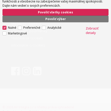
funkčnosti a všeobecne na zabezpečenie vašej maximálnej spokojnosti.
Ako nakupovať
Dajte nám vedieť o svojich preferenciách.
Povoliť všetky cookies
Možnosti platby
Povoliť výber
Možnosti dopravy
Nutné
Preferenčné
Analytické
Zobraziť
Obchodné podmienky
detaily
Marketingové
Nastavenie cookies
Informácie o cookies
© 2026 AV Integra s.r.o Všetky práva vyhradené