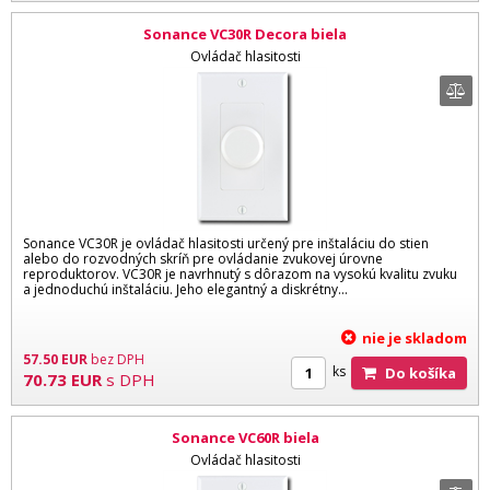
Sonance VC30R Decora biela
Ovládač hlasitosti
Sonance VC30R je ovládač hlasitosti určený pre inštaláciu do stien
alebo do rozvodných skríň pre ovládanie zvukovej úrovne
reproduktorov. VC30R je navrhnutý s dôrazom na vysokú kvalitu zvuku
a jednoduchú inštaláciu. Jeho elegantný a diskrétny...
nie je skladom
57.50
EUR
bez DPH
ks
Do košíka
70.73
EUR
s DPH
Sonance VC60R biela
Ovládač hlasitosti