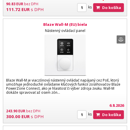
90.83
EUR
bez DPH
ks
Do košíka
111.72
EUR
s DPH
Blaze Wall-M (EU) biela
Nástenný ovládací panel
Blaze Wall-M je viaczónový nástenný ovládač napájaný cez PoE, ktorý
umožňuje jednoduché ovládanie kľúčových funkcií zosilňovačov Blaze
PowerZone Connect, ako je hlasitosť či výber zdroja zvuku. Wall-M
dokáže spravovať až osem zón...
6.8.2026
243.90
EUR
bez DPH
ks
Do košíka
300.00
EUR
s DPH