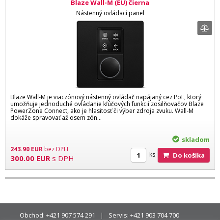
Blaze Wall-M (EU) čierna
Nástenný ovládací panel
Blaze Wall-M je viaczónový nástenný ovládač napájaný cez PoE, ktorý
umožňuje jednoduché ovládanie kľúčových funkcií zosilňovačov Blaze
PowerZone Connect, ako je hlasitosť či výber zdroja zvuku. Wall-M
dokáže spravovať až osem zón...
skladom
243.90
EUR
bez DPH
ks
Do košíka
300.00
EUR
s DPH
Obchod:
+421 907 574 291
Servis:
+421 903 704 700