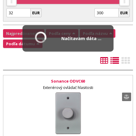
EUR
EUR
Najpredávanejšie
Podľa ceny
Podľa názvu
Načítavam dáta ...
Podľa dátumu
Sonance ODVC60
Exteriérový ovládač hlasitosti