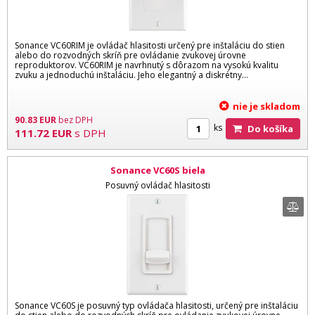
Sonance VC60RIM je ovládač hlasitosti určený pre inštaláciu do stien
alebo do rozvodných skríň pre ovládanie zvukovej úrovne
reproduktorov. VC60RIM je navrhnutý s dôrazom na vysokú kvalitu
zvuku a jednoduchú inštaláciu. Jeho elegantný a diskrétny...
nie je skladom
90.83
EUR
bez DPH
ks
Do košíka
111.72
EUR
s DPH
Sonance VC60S biela
Posuvný ovládač hlasitosti
Sonance VC60S je posuvný typ ovládača hlasitosti, určený pre inštaláciu