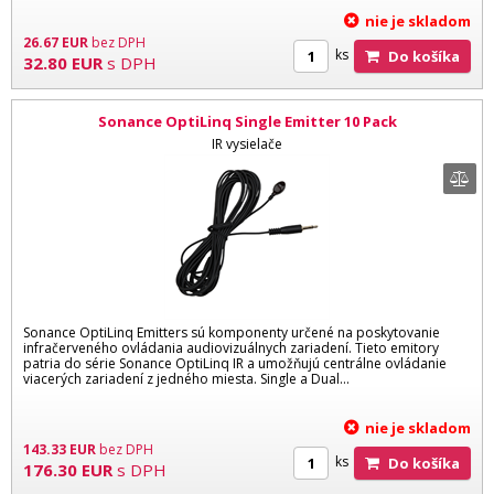
nie je skladom
26.67
EUR
bez DPH
ks
Do košíka
32.80
EUR
s DPH
Sonance OptiLinq Single Emitter 10 Pack
IR vysielače
Sonance OptiLinq Emitters sú komponenty určené na poskytovanie
infračerveného ovládania audiovizuálnych zariadení. Tieto emitory
patria do série Sonance OptiLinq IR a umožňujú centrálne ovládanie
viacerých zariadení z jedného miesta. Single a Dual...
nie je skladom
143.33
EUR
bez DPH
ks
Do košíka
176.30
EUR
s DPH