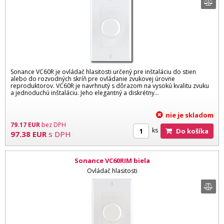
Sonance VC60R je ovládač hlasitosti určený pre inštaláciu do stien
alebo do rozvodných skríň pre ovládanie zvukovej úrovne
reproduktorov. VC60R je navrhnutý s dôrazom na vysokú kvalitu zvuku
a jednoduchú inštaláciu. Jeho elegantný a diskrétny...
nie je skladom
79.17
EUR
bez DPH
ks
Do košíka
97.38
EUR
s DPH
Sonance VC60RIM biela
Ovládač hlasitosti