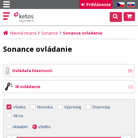
Prihlásenie
CZ
SK
Hlavná strana
Sonance
Sonance ovládanie
Sonance ovládanie
Ovládače hlasitosti
8
IR ovládanie
2
Všetko
Novinka
Výpredaj
Dopredaj
Akcia
skladom
všetko