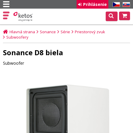
Prihlásenie
CZ
SK
Hlavná strana
Sonance
Série
Priestorový zvuk
Subwoofery
Sonance D8 biela
Subwoofer