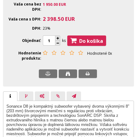
Vaša cena bez
1 950.00
EUR
DPH
2 398.50
EUR
Vaša cena s DPH
DPH
23%
Do košíka
Objednať
ks
Hodnotenie
Hodnotené 0x
produktu
Sonance D8 je kompaktný subwoofer vybavený dvoma výkonnými 8"
(203 mm) štvorcovými meničmi s reguláciou proti vibráciám,
bezdrôtovým pripojením a technológiou SonARC DSP. Skriňa z
extrudovaného hliníka s matnou čiernou alebo matnou bielou
povrchovou úpravou je doplnená látkovou mriežkou. Vďaka softvéru
riadeného aplikáciou je možné subwoofer nastaviť a vytvoriť korekciu
miestnosti. Subwoofer je možné pripojiť pomocou linkových vstupov,