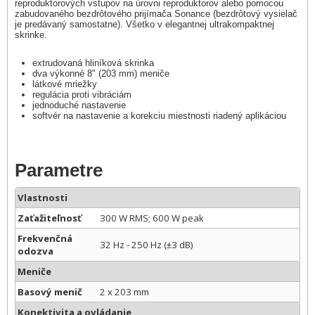
reproduktorových vstupov na úrovni reproduktorov alebo pomocou
zabudovaného bezdrôtového prijímača Sonance (bezdrôtový vysielač
je predávaný samostatne). Všetko v elegantnej ultrakompaktnej
skrinke.
extrudovaná hliníková skrinka
dva výkonné 8" (203 mm) meniče
látkové mriežky
regulácia proti vibráciám
jednoduché nastavenie
softvér na nastavenie a korekciu miestnosti riadený aplikáciou
Parametre
Vlastnosti
Zaťažiteľnosť
300 W RMS; 600 W peak
Frekvenčná
32 Hz - 250 Hz (±3 dB)
odozva
Meniče
Basový menič
2 x 203 mm
Konektivita a ovládanie