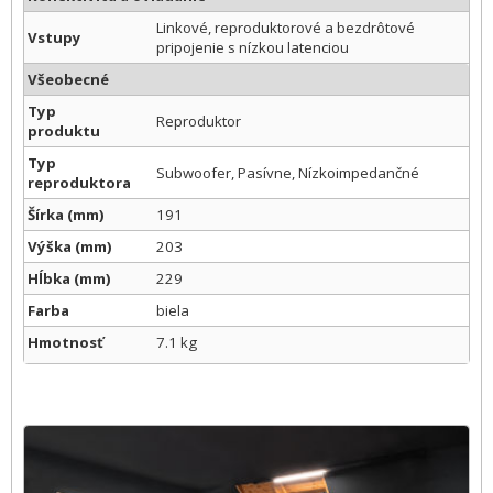
Linkové, reproduktorové a bezdrôtové
Vstupy
pripojenie s nízkou latenciou
Všeobecné
Typ
Reproduktor
produktu
Typ
Subwoofer, Pasívne, Nízkoimpedančné
reproduktora
Šírka (mm)
191
Výška (mm)
203
Hĺbka (mm)
229
Farba
biela
Hmotnosť
7.1 kg