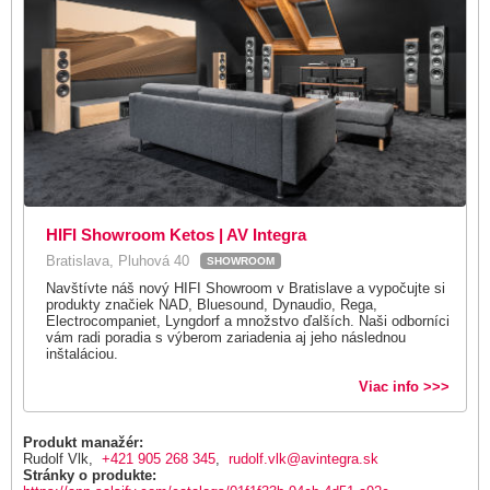
HIFI Showroom Ketos | AV Integra
Bratislava, Pluhová 40
SHOWROOM
Navštívte náš nový HIFI Showroom v Bratislave a vypočujte si
produkty značiek NAD, Bluesound, Dynaudio, Rega,
Electrocompaniet, Lyngdorf a množstvo ďalších. Naši odborníci
vám radi poradia s výberom zariadenia aj jeho následnou
inštaláciou.
Viac info >>>
Produkt manažér:
Rudolf Vlk,
+421 905 268 345
,
rudolf.vlk@avintegra.sk
Stránky o produkte: