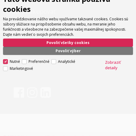
cookies
Ako nakupovať
Na prevádzkovanie nášho webu využívame takzvané cookies. Cookies sú
súbory slúžiace na prispôsobenie obsahu webu, na meranie jeho
Možnosti platby
funkčnosti a všeobecne na zabezpečenie vašej maximálnej spokojnosti.
Možnosti dopravy
Dajte nám vedieť o svojich preferenciách.
Povoliť všetky cookies
Obchodné podmienky
Povoliť výber
Nastavenie cookies
Informácie o cookies
Nutné
Preferenčné
Analytické
Zobraziť
detaily
Marketingové