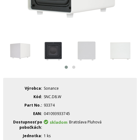
Výrobca
Sonance
Kód
SNC.D8.W
Part No.
93374
EAN
041093933745
Dostupnosť po
skladom
Bratislava Pluhová
pobočkách
Jednotka
1 ks