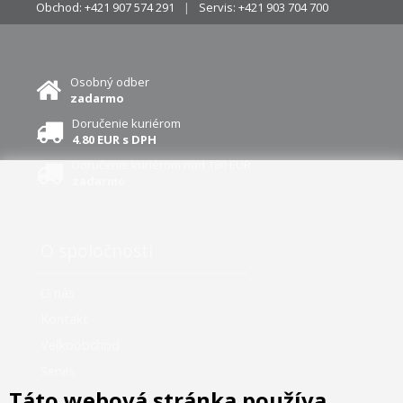
Obchod:
+421 907 574 291
Servis:
+421 903 704 700
Osobný odber
zadarmo
Doručenie kuriérom
4.80 EUR s DPH
Doručenie kuriérom nad 180 EUR
zadarmo
O spoločnosti
O nás
Kontakt
Veľkoobchod
Servis
Táto webová stránka používa