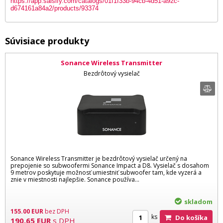
https://app.salsify.com/catalogs/01f1f33b-94cb-4d51-a92c-
d674161a84a2/products/93374
Súvisiace produkty
Sonance Wireless Transmitter
Bezdrôtový vysielač
Sonance Wireless Transmitter je bezdrôtový vysielač určený na
prepojenie so subwoofermi Sonance Impact a D8. Vysielač s dosahom
9 metrov poskytuje možnosť umiestniť subwoofer tam, kde vyzerá a
znie v miestnosti najlepšie. Sonance používa...
skladom
155.00
EUR
bez DPH
ks
Do košíka
190.65
EUR
s DPH