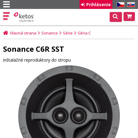
Prihlásenie
CZ
SK
Hlavná strana
Sonance
Série
Séria C
Sonance C6R SST
inštalačné reproduktory do stropu