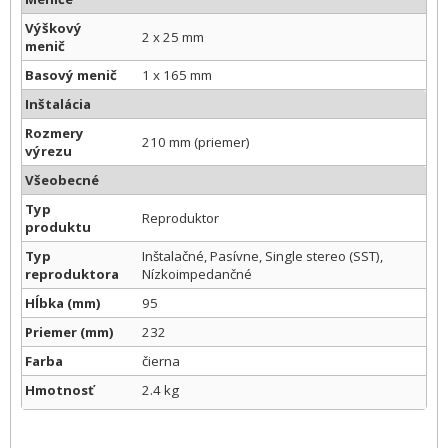
Výškový
2 x 25 mm
menič
Basový menič
1 x 165 mm
Inštalácia
Rozmery
210 mm (priemer)
výrezu
Všeobecné
Typ
Reproduktor
produktu
Typ
Inštalačné, Pasívne, Single stereo (SST),
reproduktora
Nízkoimpedančné
Hĺbka (mm)
95
Priemer (mm)
232
Farba
čierna
Hmotnosť
2.4 kg