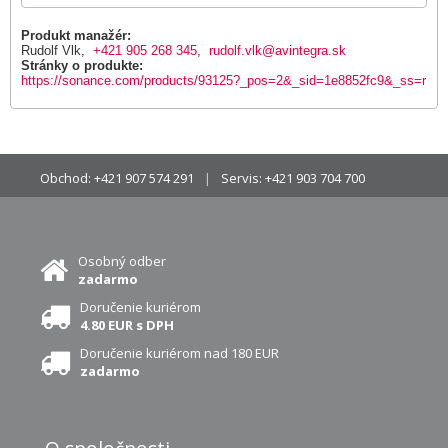
Produkt manažér:
Rudolf Vlk,
+421 905 268 345
,
rudolf.vlk@avintegra.sk
Stránky o produkte:
https://sonance.com/products/93125?_pos=2&_sid=1e8852fc9&_ss=r
Obchod:
+421 907 574 291
Servis:
+421 903 704 700
Osobný odber
zadarmo
Doručenie kuriérom
4.80 EUR s DPH
Doručenie kuriérom nad 180 EUR
zadarmo