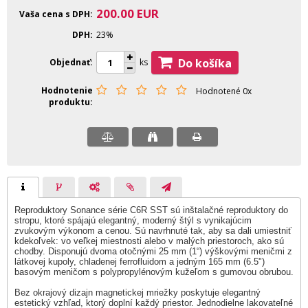
200.00
EUR
Vaša cena s DPH
DPH
23%
Do košíka
Objednať
ks
Hodnotenie
Hodnotené 0x
produktu
Reproduktory Sonance série C6R SST sú inštalačné reproduktory do
stropu, ktoré spájajú elegantný, moderný štýl s vynikajúcim
zvukovým výkonom a cenou. Sú navrhnuté tak, aby sa dali umiestniť
kdekoľvek: vo veľkej miestnosti alebo v malých priestoroch, ako sú
chodby. Disponujú dvoma otočnými 25 mm (1“) výškovými meničmi z
látkovej kupoly, chladenej ferrofluidom a jedným 165 mm (6.5")
basovým meničom s polypropylénovým kužeľom s gumovou obrubou.
Bez okrajový dizajn magnetickej mriežky poskytuje elegantný
estetický vzhľad, ktorý doplní každý priestor. Jednodielne lakovateľné