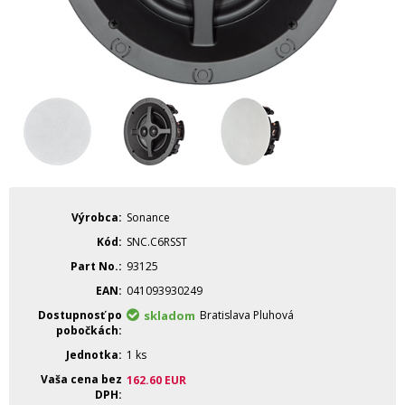
Výrobca
Sonance
Kód
SNC.C6RSST
Part No.
93125
EAN
041093930249
Dostupnosť po
skladom
Bratislava Pluhová
pobočkách
Jednotka
1 ks
Vaša cena bez
162.60
EUR
DPH