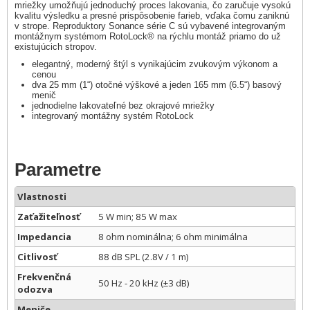
mriežky umožňujú jednoduchý proces lakovania, čo zaručuje vysokú
kvalitu výsledku a presné prispôsobenie farieb, vďaka čomu zaniknú
v strope. Reproduktory Sonance série C sú vybavené integrovaným
montážnym systémom RotoLock® na rýchlu montáž priamo do už
existujúcich stropov.
elegantný, moderný štýl s vynikajúcim zvukovým výkonom a
cenou
dva 25 mm (1“) otočné výškové a jeden 165 mm (6.5“) basový
menič
jednodielne lakovateľné bez okrajové mriežky
integrovaný montážny systém RotoLock
Parametre
Vlastnosti
Zaťažiteľnosť
5 W min; 85 W max
Impedancia
8 ohm nominálna; 6 ohm minimálna
Citlivosť
88 dB SPL (2.8V / 1 m)
Frekvenčná
50 Hz - 20 kHz (±3 dB)
odozva
Meniče