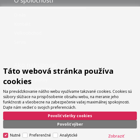
O spoločnosti
O nás
Kontakt
Veľkoobchod
Servis
Ako nakupovať
Táto webová stránka používa
cookies
Možnosti platby
Možnosti dopravy
Na prevádzkovanie nášho webu využívame takzvané cookies. Cookies sú
súbory slúžiace na prispôsobenie obsahu webu, na meranie jeho
Obchodné podmienky
funkčnosti a všeobecne na zabezpečenie vašej maximálnej spokojnosti.
Nastavenie cookies
Dajte nám vedieť o svojich preferenciách.
Informácie o cookies
Povoliť všetky cookies
Povoliť výber
Nutné
Preferenčné
Analytické
Zobraziť