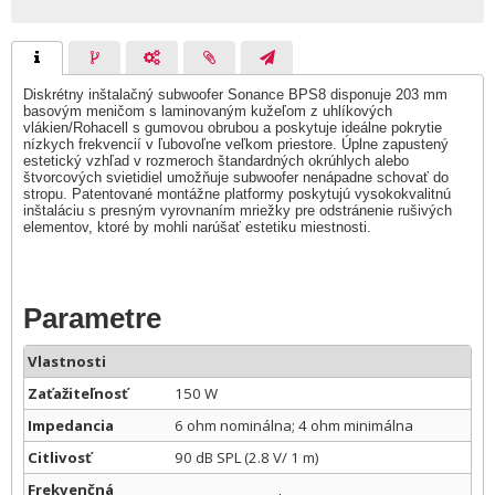
Diskrétny inštalačný subwoofer Sonance BPS8 disponuje 203 mm
basovým meničom s laminovaným kužeľom z uhlíkových
vlákien/Rohacell s gumovou obrubou a poskytuje ideálne pokrytie
nízkych frekvencií v ľubovoľne veľkom priestore. Úplne zapustený
estetický vzhľad v rozmeroch štandardných okrúhlych alebo
štvorcových svietidiel umožňuje subwoofer nenápadne schovať do
stropu. Patentované montážne platformy poskytujú vysokokvalitnú
inštaláciu s presným vyrovnaním mriežky pre odstránenie rušivých
elementov, ktoré by mohli narúšať estetiku miestnosti.
Parametre
Vlastnosti
Zaťažiteľnosť
150 W
Impedancia
6 ohm nominálna; 4 ohm minimálna
Citlivosť
90 dB SPL (2.8 V/ 1 m)
Frekvenčná