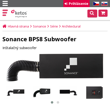
Prihlásenie
CZ
SK
Hlavná strana
Sonance
Série
Architectural
Sonance BPS8 Subwoofer
Inštalačný subwoofer