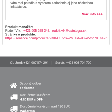
vám radi poradia s výberom zariadenia aj jeho následnou
inštaláciou.
Viac info >>>
Produkt manažér:
Rudolf Vlk,
+421 905 268 345
,
rudolf.vlk@avintegra.sk
Stránky o produkte:
https://sonance.com/products/93044?_pos=2&_sid=d69e5fbb7&_ss=r
Obchod:
+421 907 574 291
Servis:
+421 903 704 700
Osobný odber
zadarmo
Doručenie kuriérom
4.80 EUR s DPH
Doručenie kuriérom nad 180 EUR
zadarmo