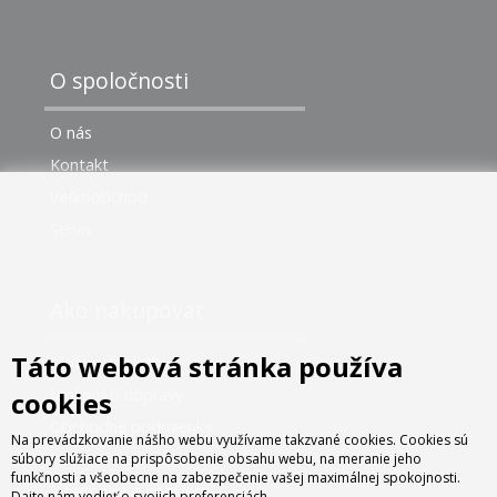
O spoločnosti
O nás
Kontakt
Veľkoobchod
Servis
Ako nakupovať
Táto webová stránka používa
Možnosti platby
Možnosti dopravy
cookies
Obchodné podmienky
Na prevádzkovanie nášho webu využívame takzvané cookies. Cookies sú
Nastavenie cookies
súbory slúžiace na prispôsobenie obsahu webu, na meranie jeho
funkčnosti a všeobecne na zabezpečenie vašej maximálnej spokojnosti.
Informácie o cookies
Dajte nám vedieť o svojich preferenciách.