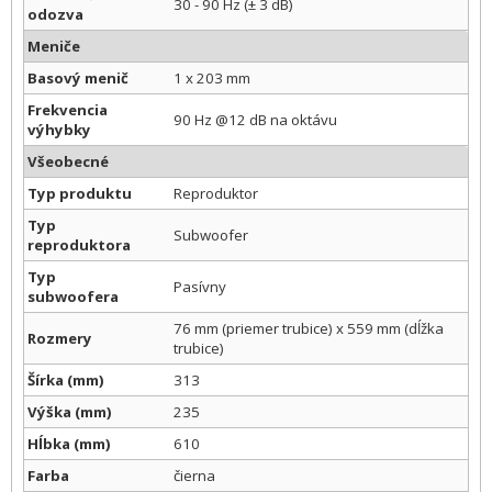
30 - 90 Hz (± 3 dB)
odozva
Meniče
Basový menič
1 x 203 mm
Frekvencia
90 Hz @12 dB na oktávu
výhybky
Všeobecné
Typ produktu
Reproduktor
Typ
Subwoofer
reproduktora
Typ
Pasívny
subwoofera
76 mm (priemer trubice) x 559 mm (dĺžka
Rozmery
trubice)
Šírka (mm)
313
Výška (mm)
235
Hĺbka (mm)
610
Farba
čierna