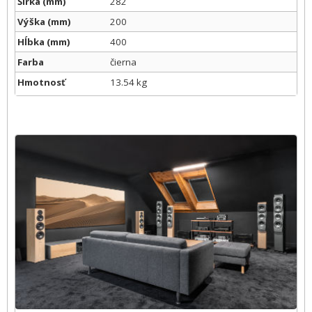
Šírka (mm)
282
Výška (mm)
200
Hĺbka (mm)
400
Farba
čierna
Hmotnosť
13.54 kg