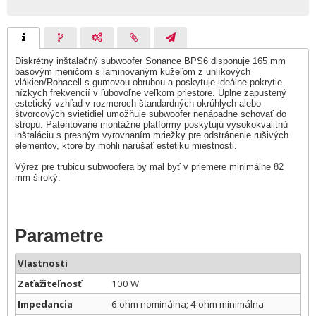
Diskrétny inštalačný subwoofer Sonance BPS6 disponuje 165 mm
basovým meničom s laminovaným kužeľom z uhlíkových
vlákien/Rohacell s gumovou obrubou a poskytuje ideálne pokrytie
nízkych frekvencií v ľubovoľne veľkom priestore. Úplne zapustený
estetický vzhľad v rozmeroch štandardných okrúhlych alebo
štvorcových svietidiel umožňuje subwoofer nenápadne schovať do
stropu. Patentované montážne platformy poskytujú vysokokvalitnú
inštaláciu s presným vyrovnaním mriežky pre odstránenie rušivých
elementov, ktoré by mohli narúšať estetiku miestnosti.
Výrez pre trubicu subwoofera by mal byť v priemere minimálne 82
mm široký.
Parametre
Vlastnosti
Zaťažiteľnosť
100 W
Impedancia
6 ohm nominálna; 4 ohm minimálna