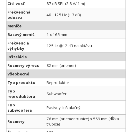
Citlivosť
87 dB SPL (2.8 V/ 1 m)
Frekvenčná
40 - 125 Hz (± 3 dB)
odozva
Meniče
Basový menič
1 x 165 mm
Frekvencia
125Hz @12 dB na oktávu
výhybky
Inštalácia
Rozmery výrezu
82 mm (priemer)
Všeobecné
Typ produktu
Reproduktor
Typ
Subwoofer
reproduktora
Typ
Pasívny, Inštalačný
subwoofera
76 mm (priemer trubice) x 559 mm (dĺžka
Rozmery
trubice)