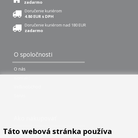
zadarmo
Doručenie kuriérom
4.80 EUR s DPH
Doručenie kuriérom nad 180 EUR
zadarmo
O spoločnosti
O nás
Kontakt
Veľkoobchod
Servis
Ako nakupovať
Táto webová stránka používa
Možnosti platby