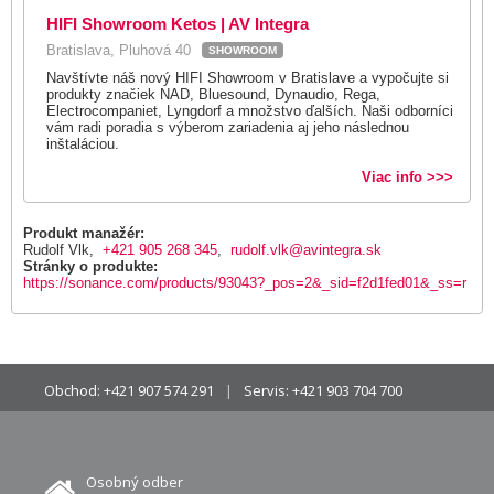
HIFI Showroom Ketos | AV Integra
Bratislava, Pluhová 40
SHOWROOM
Navštívte náš nový HIFI Showroom v Bratislave a vypočujte si
produkty značiek NAD, Bluesound, Dynaudio, Rega,
Electrocompaniet, Lyngdorf a množstvo ďalších. Naši odborníci
vám radi poradia s výberom zariadenia aj jeho následnou
inštaláciou.
Viac info >>>
Produkt manažér:
Rudolf Vlk,
+421 905 268 345
,
rudolf.vlk@avintegra.sk
Stránky o produkte:
https://sonance.com/products/93043?_pos=2&_sid=f2d1fed01&_ss=r
Obchod:
+421 907 574 291
Servis:
+421 903 704 700
Osobný odber