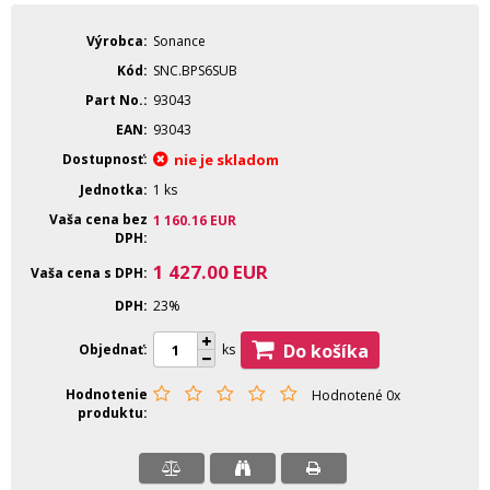
Výrobca
Sonance
Kód
SNC.BPS6SUB
Part No.
93043
EAN
93043
Dostupnosť
nie je skladom
Jednotka
1 ks
Vaša cena bez
1 160.16
EUR
DPH
1 427.00
EUR
Vaša cena s DPH
DPH
23%
Do košíka
Objednať
ks
Hodnotenie
Hodnotené 0x
produktu