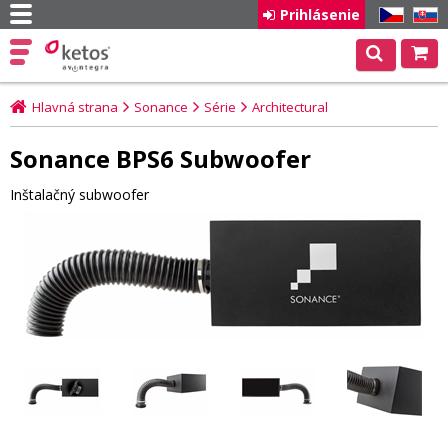
Prihlásenie
CZ
SK
Hlavná strana
Sonance
Série
Architectural
Sonance BPS6 Subwoofer
Inštalačný subwoofer