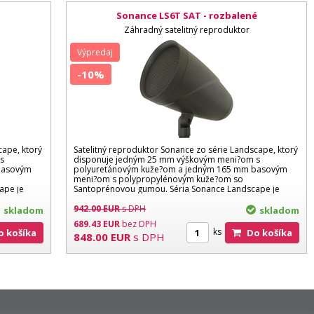
Sonance LS6T SAT - rozbalené
Záhradný satelitný reproduktor
Výpredaj
-10%
cape, ktorý
Satelitný reproduktor Sonance zo série Landscape, ktorý
s
disponuje jedným 25 mm výškovým meni?om s
basovým
polyuretánovým kuže?om a jedným 165 mm basovým
meni?om s polypropylénovým kuže?om so
ape je
Santoprénovou gumou. Séria Sonance Landscape je
ideálnym riešením...
942.00
EUR
s DPH
skladom
skladom
689.43
EUR
bez DPH
ks
Do košíka
Do košíka
848.00
EUR
s DPH