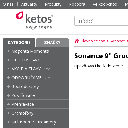
O nás
Aktuality
Produkty
Podpora
Veľkoobchod
M
Hlavná strana
Sonance
KATEGÓRIE
ZNAČKY
Magenta Moments
Sonance 9" Gro
HIFI ZOSTAVY
Upevňovací kolík do zeme
AKCIE A ZLAVY
ODPORÚČAME
Reproduktory
Zosilňovače
Prehrávače
Gramofóny
Multiroom / Streamery