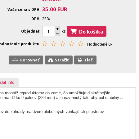
35.00
EUR
Vaša cena s DPH
DPH
23%
Do košíka
Objednať
ks
odnotenie produktu
Hodnotené 0x
Porovnať
Strážiť
Tlač
slať info
na montáž reproduktorov do zeme, čo umožňuje diskrétnejšie
e má dĺžku 9 palcov (228 mm) a je navrhnutý tak, aby bol stabilný a
ov do záhrady, na dvore alebo iných vonkajších priestorov.