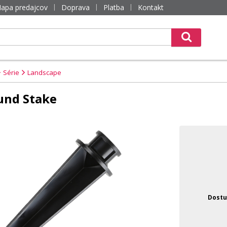
apa predajcov
Doprava
Platba
Kontakt
Série
Landscape
und Stake
Dostu