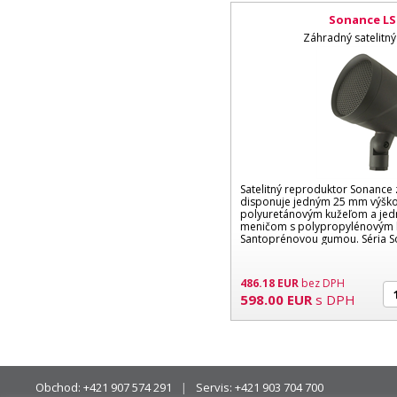
Sonance LS
Záhradný satelitn
Satelitný reproduktor Sonance 
disponuje jedným 25 mm výšk
polyuretánovým kužeľom a j
meničom s polypropylénovým 
Santoprénovou gumou. Séria S
ideálnym riešením...
486.18
EUR
bez DPH
598.00
EUR
s DPH
Obchod:
+421 907 574 291
Servis:
+421 903 704 700