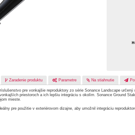
H
Zaradenie produktu
Parametre
Na stiahnutie
Po
ríslušenstvo pre vonkajšie reproduktory zo série Sonance Landscape určený 
vonkajších priestoroch a ich lepšiu integráciu s okolím. Sonance Ground Stak
ojom mieste.
álny pre použitie v exteriérovom dizajne, aby umožnil integráciu reproduktor