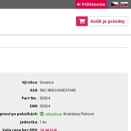
Prihlásenie
CZ
SK
Košík je prázdny
Výrobca
Sonance
Kód
SNC.9INCHGNDSTAKE
Part No.
92924
EAN
92924
pnosť po pobočkách
skladom
Bratislava Pluhová
Jednotka
1 ks
Vaša cena bez DPH
28.46
EUR