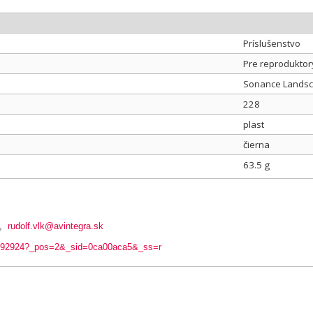
Príslušenstvo
Pre reproduktor
Sonance Lands
228
plast
čierna
63.5 g
,
rudolf.vlk@avintegra.sk
ts/92924?_pos=2&_sid=0ca00aca5&_ss=r