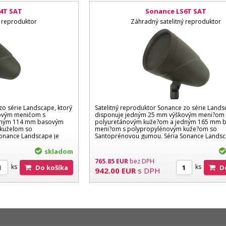
4T SAT
Sonance LS6T SAT
ý reproduktor
Záhradný satelitný reproduktor
zo série Landscape, ktorý
Satelitný reproduktor Sonance zo série Lands
ovým meničom s
disponuje jedným 25 mm výškovým meni?om 
edným 114 mm basovým
polyuretánovým kuže?om a jedným 165 mm 
kužeľom so
meni?om s polypropylénovým kuže?om so
onance Landscape je
Santoprénovou gumou. Séria Sonance Landsc
ideálnym riešením...
skladom
765.85
EUR
bez DPH
ks
ks
Do košíka
942.00
EUR
s DPH