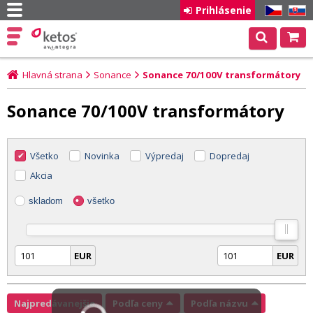
Prihlásenie
CZ
SK
Hlavná strana
Sonance
Sonance 70/100V transformátory
Sonance 70/100V transformátory
Všetko
Novinka
Výpredaj
Dopredaj
Akcia
skladom
všetko
EUR
EUR
Najpredávanejšie
Podľa ceny
Podľa názvu