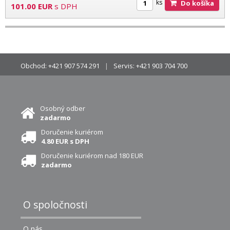
ks
Do košíka
101.00
EUR
s DPH
Obchod:
+421 907 574 291
Servis:
+421 903 704 700
Osobný odber
zadarmo
Doručenie kuriérom
4.80 EUR s DPH
Doručenie kuriérom nad 180 EUR
zadarmo
O spoločnosti
O nás