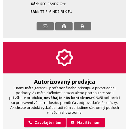
Kód
REG.P6ND7.G=r
EAN
TT-PL6-ND7-BLK-EU
Autorizovaný predajca
S nami máte garanciu profesionálneho prístupu a prvotriednej
podpory. Ak máte akékoľvek otázky alebo potrebujete radu
pri výbere produktu,
neváhajte nás kontaktovať
. Naši odborníci
sú pripravení vám s radosťou pomôcť a zodpovedať vaše otázky.
Ak chcete produkt vyskúšať, radi vám zariadime súkromný posluch
v našom showroome.
Zavolajte nám
Napíšte nám