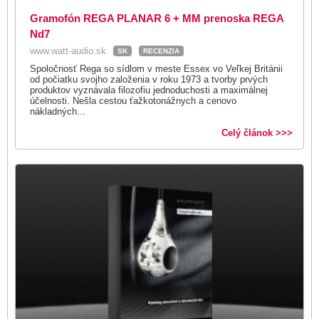
Gramofón REGA PLANAR 6 + MM prenoska REGA
Nd7
www.watt-audio.sk
SK
RECENZIA
Spoločnosť Rega so sídlom v meste Essex vo Veľkej Británii
od počiatku svojho založenia v roku 1973 a tvorby prvých
produktov vyznávala filozofiu jednoduchosti a maximálnej
účelnosti. Nešla cestou ťažkotonážnych a cenovo
nákladných...
Celý článok >>>