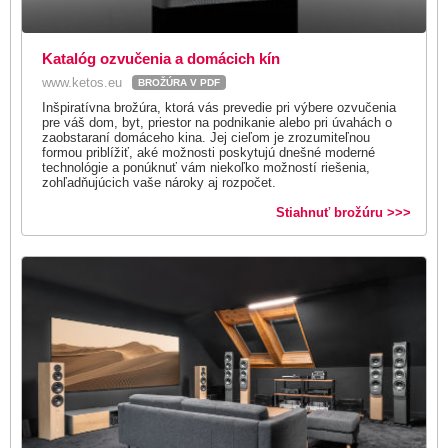
Katalóg ozvučenia a domácich kín
www.ketos.eu
BROŽÚRA V PDF
Inšpiratívna brožúra, ktorá vás prevedie pri výbere ozvučenia
pre váš dom, byt, priestor na podnikanie alebo pri úvahách o
zaobstaraní domáceho kina. Jej cieľom je zrozumiteľnou
formou priblížiť, aké možnosti poskytujú dnešné moderné
technológie a ponúknuť vám niekoľko možností riešenia,
zohľadňujúcich vaše nároky aj rozpočet.
Stiahnuť brožúru >>>