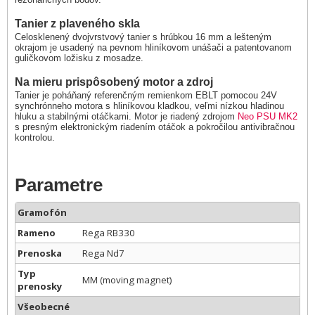
Tanier z plaveného skla
Celosklenený dvojvrstvový tanier s hrúbkou 16 mm a lešteným
okrajom je usadený na pevnom hliníkovom unášači a patentovanom
guličkovom ložisku z mosadze.
Na mieru prispôsobený motor a zdroj
Tanier je poháňaný referenčným remienkom EBLT pomocou 24V
synchrónneho motora s hliníkovou kladkou, veľmi nízkou hladinou
hluku a stabilnými otáčkami. Motor je riadený zdrojom
Neo PSU MK2
s presným elektronickým riadením otáčok a pokročilou antivibračnou
kontrolou.
Parametre
Gramofón
Rameno
Rega RB330
Prenoska
Rega Nd7
Typ
MM (moving magnet)
prenosky
Všeobecné