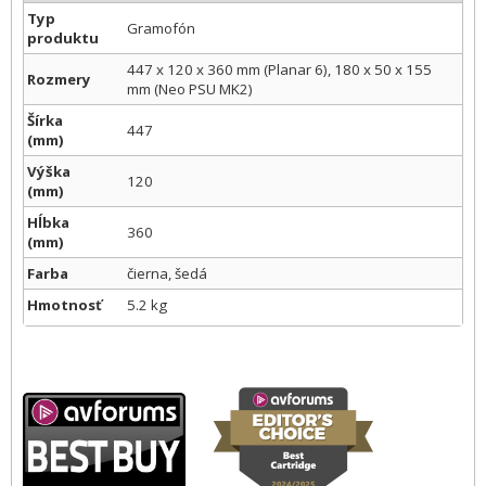
Typ
Gramofón
produktu
447 x 120 x 360 mm (Planar 6), 180 x 50 x 155
Rozmery
mm (Neo PSU MK2)
Šírka
447
(mm)
Výška
120
(mm)
Hĺbka
360
(mm)
Farba
čierna, šedá
Hmotnosť
5.2 kg