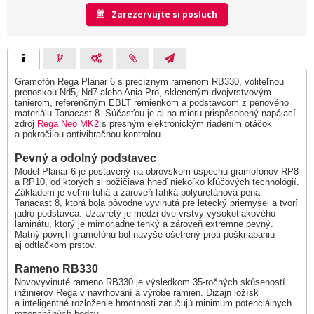
Zarezervujte si posluch
Gramofón Rega Planar 6 s precíznym ramenom RB330, voliteľnou
prenoskou Nd5, Nd7 alebo Ania Pro, skleneným dvojvrstvovým
tanierom, referenčným EBLT remienkom a podstavcom z penového
materiálu Tanacast 8. Súčasťou je aj na mieru prispôsobený napájací
zdroj
Rega Neo MK2
s presným elektronickým riadením otáčok
a pokročilou antivibračnou kontrolou.
Pevný a odolný podstavec
Model Planar 6 je postavený na obrovskom úspechu gramofónov RP8
a RP10, od ktorých si požičiava hneď niekoľko kľúčových technológií.
Základom je veľmi tuhá a zároveň ľahká polyuretánová pena
Tanacast 8, ktorá bola pôvodne vyvinutá pre letecký priemysel a tvorí
jadro podstavca. Uzavretý je medzi dve vrstvy vysokotlakového
laminátu, ktorý je mimoriadne tenký a zároveň extrémne pevný.
Matný povrch gramofónu bol navyše ošetrený proti poškriabaniu
aj odtlačkom prstov.
Rameno RB330
Novovyvinuté rameno RB330 je výsledkom 35-ročných skúseností
inžinierov Rega v navrhovaní a výrobe ramien. Dizajn ložísk
a inteligentné rozloženie hmotnosti zaručujú minimum potenciálnych
rezonančných bodov.