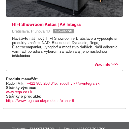
HIFI Showroom Ketos | AV Integra
Bratislava, Pluhová 40
SHOWROOM
Navštívte náš nový HIFI Showroom v Bratislave a vypočujte si
produkty značiek NAD, Bluesound, Dynaudio, Rega,
Electrocompaniet, Lyngdorf a množstvo ďalších. Naši odborníci
vám radi poradia s výberom zariadenia aj jeho následnou
inštaláciou.
Viac info >>>
Produkt manažér:
Rudolf Vlk,
+421 905 268 345
,
rudolf.vlk@avintegra.sk
Stránky výrobcu:
www.rega.co.uk
Stránky o produkte:
https://www.rega.co.uk/products/planar-6
Obchod:
+421 907 574 291
Servis:
+421 903 704 700