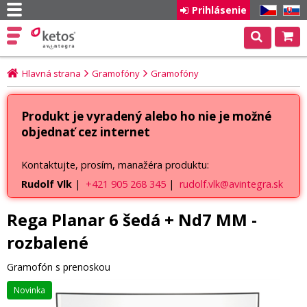
Prihlásenie
CZ
SK
Hlavná strana
Gramofóny
Gramofóny
Produkt je vyradený alebo ho nie je možné
objednať cez internet
Kontaktujte, prosím, manažéra produktu:
Rudolf Vlk
|
+421 905 268 345
|
rudolf.vlk@avintegra.sk
Rega Planar 6 šedá + Nd7 MM -
rozbalené
Gramofón s prenoskou
Novinka