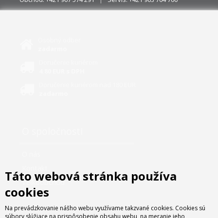
Osobný odber
zadarmo
Doručenie kuriérom
4.80 EUR s DPH
Doručenie kuriérom nad 180 EUR
zadarmo
O spoločnosti
O nás
Kontakt
Táto webová stránka používa
Veľkoobchod
cookies
Servis
Na prevádzkovanie nášho webu využívame takzvané cookies. Cookies sú
súbory slúžiace na prispôsobenie obsahu webu, na meranie jeho