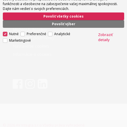
funkčnosti a všeobecne na zabezpečenie vašej maximálnej spokojnosti.
Ako nakupovať
Dajte nám vedieť o svojich preferenciách.
Povoliť všetky cookies
Možnosti platby
Povoliť výber
Možnosti dopravy
Nutné
Preferenčné
Analytické
Zobraziť
Obchodné podmienky
detaily
Marketingové
Nastavenie cookies
Informácie o cookies
© 2026 AV Integra s.r.o Všetky práva vyhradené