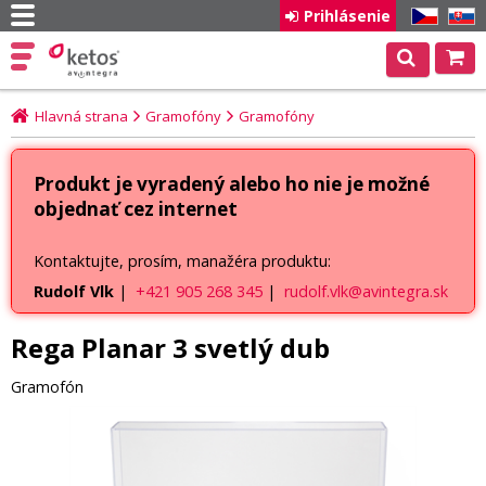
Prihlásenie
CZ
SK
Hlavná strana
Gramofóny
Gramofóny
Produkt je vyradený alebo ho nie je možné
objednať cez internet
Kontaktujte, prosím, manažéra produktu:
Rudolf Vlk
|
+421 905 268 345
|
rudolf.vlk@avintegra.sk
Rega Planar 3 svetlý dub
Gramofón