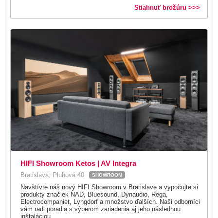
Stiahnuť brožúru >>>
HIFI Showroom Ketos | AV Integra
Bratislava, Pluhová 40
SHOWROOM
Navštívte náš nový HIFI Showroom v Bratislave a vypočujte si
produkty značiek NAD, Bluesound, Dynaudio, Rega,
Electrocompaniet, Lyngdorf a množstvo ďalších. Naši odborníci
vám radi poradia s výberom zariadenia aj jeho následnou
inštaláciou.