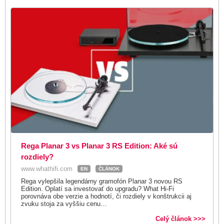
Rega Planar 3 vs Planar 3 RS Edition: Aké sú
rozdiely?
www.whathifi.com
EN
ČLÁNOK
Rega vylepšila legendárny gramofón Planar 3 novou RS
Edition. Oplatí sa investovať do upgradu? What Hi-Fi
porovnáva obe verzie a hodnotí, či rozdiely v konštrukcii aj
zvuku stoja za vyššiu cenu…
Celý článok >>>