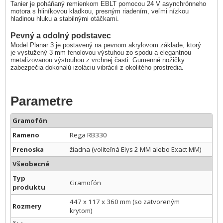
Tanier je poháňaný remienkom EBLT pomocou 24 V asynchrónneho
motora s hliníkovou kladkou, presným riadením, veľmi nízkou
hladinou hluku a stabilnými otáčkami.
Pevný a odolný podstavec
Model Planar 3 je postavený na pevnom akrylovom základe, ktorý
je vystužený 3 mm fenolovou výstuhou zo spodu a elegantnou
metalizovanou výstouhou z vrchnej časti. Gumenné nožičky
zabezpečia dokonalú izoláciu vibrácií z okolitého prostredia.
Parametre
Gramofón
Rameno
Rega RB330
Prenoska
žiadna (voliteľná Elys 2 MM alebo Exact MM)
Všeobecné
Typ
Gramofón
produktu
447 x 117 x 360 mm (so zatvoreným
Rozmery
krytom)