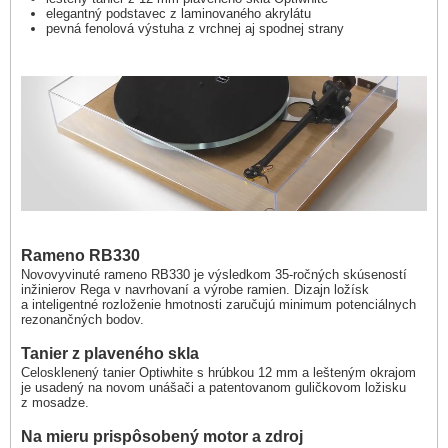
elegantný podstavec z laminovaného akrylátu
pevná fenolová výstuha z vrchnej aj spodnej strany
Rameno RB330
Novovyvinuté rameno RB330 je výsledkom 35-ročných skúseností
inžinierov Rega v navrhovaní a výrobe ramien. Dizajn ložísk
a inteligentné rozloženie hmotnosti zaručujú minimum potenciálnych
rezonančných bodov.
Tanier z plaveného skla
Celosklenený tanier Optiwhite s hrúbkou 12 mm a lešteným okrajom
je usadený na novom unášači a patentovanom guličkovom ložisku
z mosadze.
Na mieru prispôsobený motor a zdroj