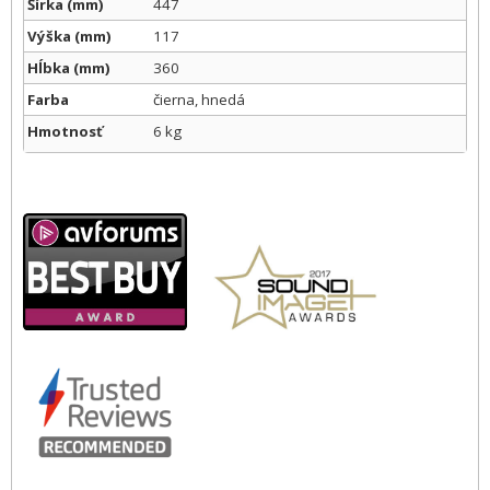
Šírka (mm)
447
Výška (mm)
117
Hĺbka (mm)
360
Farba
čierna, hnedá
Hmotnosť
6 kg