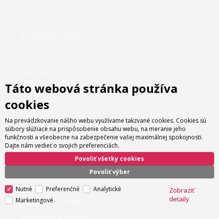
O spoločnosti
O nás
Kontakt
Táto webová stránka používa
Veľkoobchod
Servis
cookies
Na prevádzkovanie nášho webu využívame takzvané cookies. Cookies sú
súbory slúžiace na prispôsobenie obsahu webu, na meranie jeho
Ako nakupovať
funkčnosti a všeobecne na zabezpečenie vašej maximálnej spokojnosti.
Dajte nám vedieť o svojich preferenciách.
Povoliť všetky cookies
Možnosti platby
Povoliť výber
Možnosti dopravy
Obchodné podmienky
Nutné
Preferenčné
Analytické
Zobraziť
detaily
Marketingové
Nastavenie cookies
Informácie o cookies