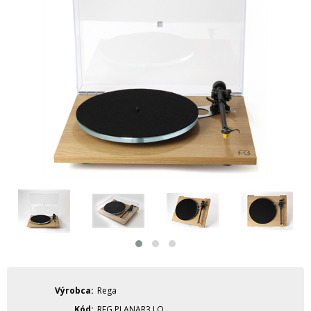
Výrobca
Rega
Kód
REG.PLANAR3.LO