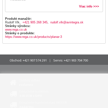
Viac info >>>
Produkt manažér:
Rudolf Vlk,
+421 905 268 345
,
rudolf.vlk@avintegra.sk
Stránky výrobcu:
www.rega.co.uk
Stránky o produkte:
https://www.rega.co.uk/products/planar-3
Obchod:
+421 907 574 291
Servis:
+421 903 704 700
Osobný odber
zadarmo
Doručenie kuriérom
4.80 EUR s DPH
Doručenie kuriérom nad 180 EUR
zadarmo