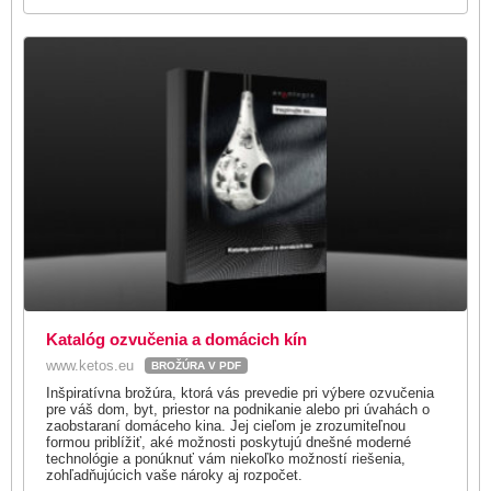
Katalóg ozvučenia a domácich kín
www.ketos.eu
BROŽÚRA V PDF
Inšpiratívna brožúra, ktorá vás prevedie pri výbere ozvučenia
pre váš dom, byt, priestor na podnikanie alebo pri úvahách o
zaobstaraní domáceho kina. Jej cieľom je zrozumiteľnou
formou priblížiť, aké možnosti poskytujú dnešné moderné
technológie a ponúknuť vám niekoľko možností riešenia,
zohľadňujúcich vaše nároky aj rozpočet.