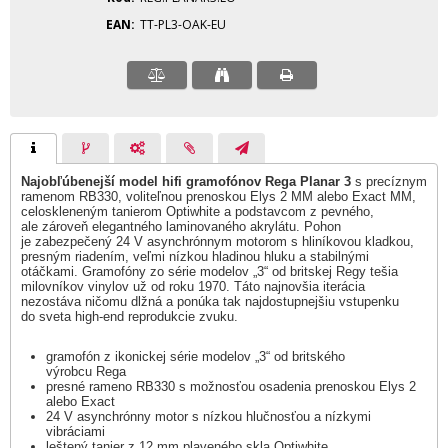
EAN
TT-PL3-OAK-EU
Najobľúbenejší model hifi gramofónov Rega Planar 3
s precíznym
ramenom RB330, voliteľnou prenoskou Elys 2 MM alebo Exact MM,
celoskleneným tanierom Optiwhite a podstavcom z pevného,
ale zároveň elegantného laminovaného akrylátu. Pohon
je zabezpečený 24 V asynchrónnym motorom s hliníkovou kladkou,
presným riadením, veľmi nízkou hladinou hluku a stabilnými
otáčkami. Gramofóny zo série modelov „3“ od britskej Regy tešia
milovníkov vinylov už od roku 1970. Táto najnovšia iterácia
nezostáva ničomu dlžná a ponúka tak najdostupnejšiu vstupenku
do sveta high-end reprodukcie zvuku.
gramofón z ikonickej série modelov „3“ od britského
výrobcu Rega
presné rameno RB330 s možnosťou osadenia prenoskou Elys 2
alebo Exact
24 V asynchrónny motor s nízkou hlučnosťou a nízkymi
vibráciami
leštený tanier z 12 mm plaveného skla Optiwhite