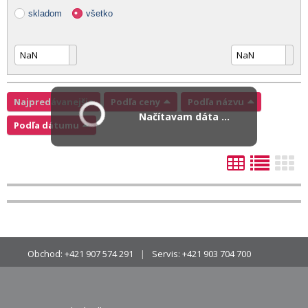
skladom
všetko
Najpredávanejšie
Podľa ceny
Podľa názvu
Načítavam dáta ...
Podľa dátumu
Obchod:
+421 907 574 291
Servis:
+421 903 704 700