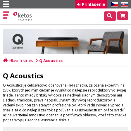
Prihlásenie
CZ
SK
Hlavná strana
Q Acoustics
Q Acoustics
Q Acoustics je celosvetovo oceňovaná Hi-Fi značka, založená expertmi na
zvuk, ktorých jediným cieľom je vyvinúť čo najlepšie reproduktory vo svojej
triede. Tento mladý britský výrobca sa nechváli žiadnym dedičstvom ani
žiadnou tradíciou, práve naopak. Dynamický vývoj reproduktorov je
vedený skupinou zanietených profesionálov, ktorý vedú inovácie vpred a
snažia sa o čo najlepší zážitok z počúvania. O úspešnosti ich práce svedčí
až neuveriteľné množstvo ocenení a pozitívnych ohlasov, ktoré táto značka
počas svojej 10-ročnej existencie získala.