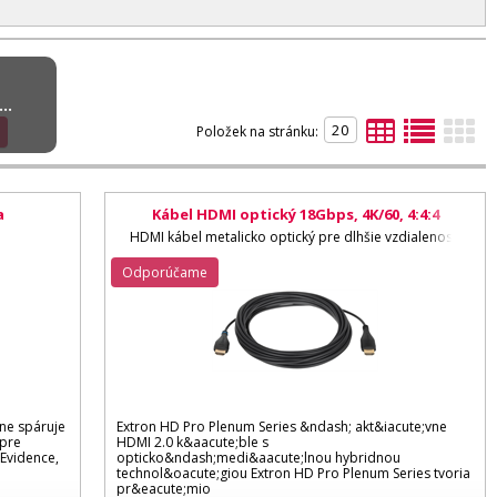
..
Položek na stránku:
a
Kábel HDMI optický 18Gbps, 4K/60, 4:4:4
HDMI kábel metalicko optický pre dlhšie vzdialenosti
Odporúčame
sne spáruje
Extron HD Pro Plenum Series &ndash; akt&iacute;vne
 pre
HDMI 2.0 k&aacute;ble s
 Evidence,
opticko&ndash;medi&aacute;lnou hybridnou
technol&oacute;giou Extron HD Pro Plenum Series tvoria
pr&eacute;mio