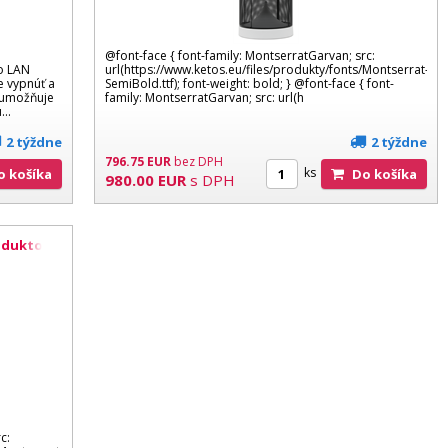
á
@font-face { font-family: MontserratGarvan; src:
o LAN
url(https://www.ketos.eu/files/produkty/fonts/Montserrat-
e vypnúť a
SemiBold.ttf); font-weight: bold; } @font-face { font-
 umožňuje
family: MontserratGarvan; src: url(h
..
2 týždne
2 týždne
796.75
EUR
bez DPH
ks
Do košíka
Do košíka
980.00
EUR
s DPH
oduktor s
c: