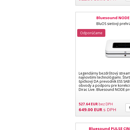
Bluesound NODE b
BluOS sieťový prehr
Odporúčame
Legendárny bezdrôtový streame
najnovšími technológiami. Štvr
špičkový DA prevodník ESS SABR
obvody a podporu pre korekciu
Dirac Live. Bluesound NODE pre
527.64
EUR
bez DPH
649.00
EUR
s DPH
Bluesound PULSE CIN