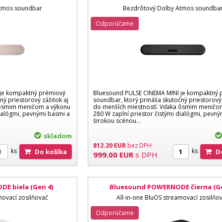
Atmos soundbar
Bezdrôtový Dolby Atmos soundba
Odporúčame
je kompaktný prémiový
Bluesound PULSE CINEMA MINI je kompaktný 
ný priestorový zážitok aj
soundbar, ktorý prináša skutočný priestorový 
 ôsmim meničom a výkonu
do menších miestností. Vďaka ôsmim meničo
dialógmi, pevnými basmi a
280 W zaplní priestor čistými dialógmi, pevn
širokou scénou...
skladom
812.20
EUR
bez DPH
ks
ks
Do košíka
999.00
EUR
s DPH
E biela (Gen 4)
Bluesound POWERNODE čierna (Ge
movací zosilňovač
All-in-one BluOS streamovací zosilňo
Odporúčame