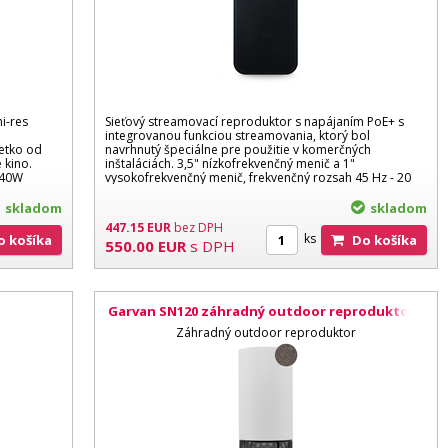
i-res
Sieťový streamovací reproduktor s napájaním PoE+ s
m
integrovanou funkciou streamovania, ktorý bol
etko od
navrhnutý špeciálne pre použitie v komerčných
 kino.
inštaláciách. 3,5" nízkofrekvenčný menič a 1"
 140W
vysokofrekvenčný menič, frekvenčný rozsah 45 Hz - 20
kHz...
skladom
skladom
447.15
EUR
bez DPH
ks
Do košíka
Do košíka
550.00
EUR
s DPH
Garvan SN120 záhradný outdoor reproduktor s
LED lampou, Corten efekt
Záhradný outdoor reproduktor