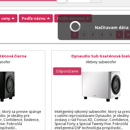
a ceny
Podľa názvu
Podľa dátumu
Načítavam dáta .
1
2
3
4
5
ténová čierna
Dynaudio Sub 6 saténová biel
woofer
Aktívny subwoofer
Odporúčame
, ktorý sa presne spáruje
Inteligentný výkonný subwoofer, ktorý sa pre
io. Je ideálny pre
s vašimi reprosústavami Dynaudio. Je ideálny
r, Confidence, Evidence,
zostavy z rád Focus XD, Contour, Confidence,
ive. Pokročilá
Special Forty a Special Twenty-Five. Pokročilá
ispôsobí...
inteligentná DSP technológia prispôsobí...