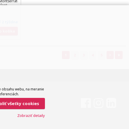
/Montserrat-
 font-
2 týždne
Do košíka
1
2
3
4
5
ie obsahu webu, na meranie
eferenciách.
voliť všetky cookies
Zobraziť detaily