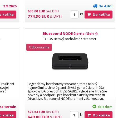
2.9.2026
do 4 dní
630.00
EUR
bez DPH
ks
Do košíka
Do košíka
774.90
EUR
s DPH
Bluesound NODE čierna (Gen 4)
r
BluOS sieťový prehrávač / streamer
Odporúčame
rozlíšení
Legendárny bezdrôtový streamer, teraz nabitý
svojej
najnovšími technológiami. Štvrtá generácia prináša
ovať.
špičkový DA prevodník ESS SABRE, vylepšené filtračné
obvody a podporu pre korekciu akustiky miestnosti
Dirac Live. Bluesound NODE premení vašu zostavu...
na termín
skladom
527.64
EUR
bez DPH
ks
Do košíka
Do košíka
649.00
EUR
s DPH