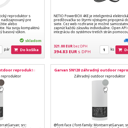
tický reproduktor s
NETIO PowerBOX 4KE je inteligentná elektrick
 nadizajnovaný pre
predlžovačka so štyrmi výstupmi pripojená d
itie alebo
siete. Cez web rozhranie je možné samostatn
ie. Na svoju kompaktnú
zapnúť každú zásuvku individuálne. Open API
ný basový výkon.
integráciu do systémov tretích strán pomocou.
skladom
321.00
EUR
bez DPH
pár
ks
Do košíka
394.83
EUR
s DPH
utdoor reproduktor s
Garvan SN120 záhradný outdoor repr
rten efekt
bielou LED lampou, šedá
 reproduktor
Záhradný outdoor reproduktor
erratGarvan; src:
@font-face { font-family: MontserratGarvan; sr