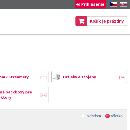
Prihlásenie
CZ
SK
Košík je prázdny
om / Streamery
55
Držiaky a stojany
34
čné backboxy pre
44
uktory
skladom
všetko