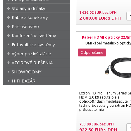
Stojany a držiaky
1 626.02
EUR
bez DPH
Káble a konektory
2 000.00
EUR
s DPH
Príslušenstvo
Konferenčné systémy
Kábel HDMI optický 22,8m,
HDMI kábel metalicko optický
Fotovoltické systémy
Odporúčame
Výber pre inštalácie
VZOROVÉ RIEŠENIA
SHOWROOMY
HIFI BAZÁR
Extron HD Pro Plenum Series &
HDMI 2.0 k&aacute;ble s
opticko&ndash;medi&aacute;l
technol&oacute;giou Extron HD
pr&eacute;mio
750.00
EUR
bez DPH
922.50
EUR
s DPH