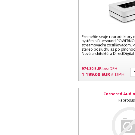
Premeňte svoje reproduktory na
systém s Bluesound POWERNO
streamovacím zosilňovačom, k
stereo posluchu až po plnoho
Nová architektúra DirectDigita
výkonu...
974.80
EUR
bez DPH
1 199.00
EUR
s DPH
Cornered Audio
Reprosús