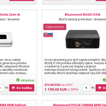
iela (Gen 4)
Bluesound NODE ICON
ávač / streamer
BluOS sieťový prehrávač / streame
Odporúčame
r, teraz nabitý
Hi-res streaming pre tých najnáročnejších. B
tá generácia prináša
NODE ICON prináša ultimátny výkon, luxusnú k
E, vylepšené filtračné
a nádherný 5-palcový displej v jednom
 akustiky miestnosti
nekompromisnom komponente. Špičkovú str
mení vašu zostavu...
jednotku BluOS dopĺňajú vlajkové čipy ESS S
skladom
974.80
EUR
bez DPH
ks
ks
Do košíka
1 199.00
EUR
s DPH
EMA MINI béžová
Bluesound PULSE CINEMA MINI či