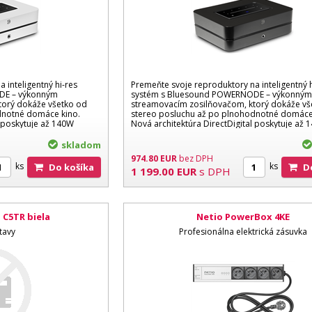
 inteligentný hi-res
Premeňte svoje reproduktory na inteligentný h
DE – výkonným
systém s Bluesound POWERNODE – výkonný
torý dokáže všetko od
streamovacím zosilňovačom, ktorý dokáže vš
dnotné domáce kino.
stereo posluchu až po plnohodnotné domáce
l poskytuje až 140W
Nová architektúra DirectDigital poskytuje až
výkonu...
skladom
974.80
EUR
bez DPH
ks
ks
Do košíka
1 199.00
EUR
s DPH
 C5TR biela
Netio PowerBox 4KE
tavy
Profesionálna elektrická zásuvka