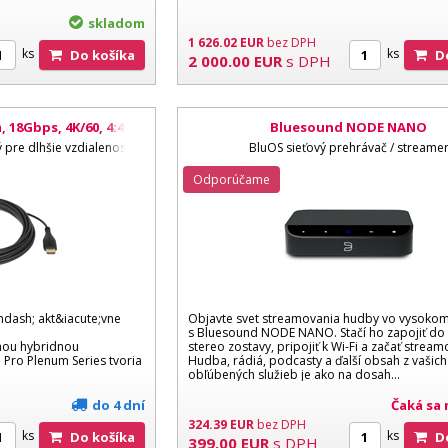
skladom
1 626.02
EUR
bez DPH
ks
ks
Do košíka
2 000.00
EUR
s DPH
 18Gbps, 4K/60, 4:4:4
Bluesound NODE NANO
 pre dlhšie vzdialenosti
BluOS sieťový prehrávač / streame
Odporúčame
ndash; akt&iacute;vne
Objavte svet streamovania hudby vo vysokom 
s Bluesound NODE NANO. Stačí ho zapojiť do 
nou hybridnou
stereo zostavy, pripojiť k Wi-Fi a začať stream
 Pro Plenum Series tvoria
Hudba, rádiá, podcasty a ďalší obsah z vašich
obľúbených služieb je ako na dosah…
do 4 dní
Čaká sa 
324.39
EUR
bez DPH
ks
ks
Do košíka
399.00
EUR
s DPH