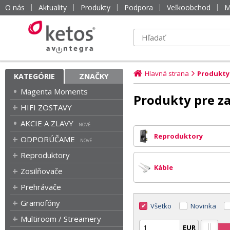
O nás
Aktuality
Produkty
Podpora
Veľkoobchod
M
Hlavná strana
Produkty
KATEGÓRIE
ZNAČKY
Magenta Moments
Produkty pre za
HIFI ZOSTAVY
AKCIE A ZLAVY
Reproduktory
ODPORÚČAME
Reproduktory
Káble
Zosilňovače
Prehrávače
Gramofóny
Všetko
Novinka
Multiroom / Streamery
EUR