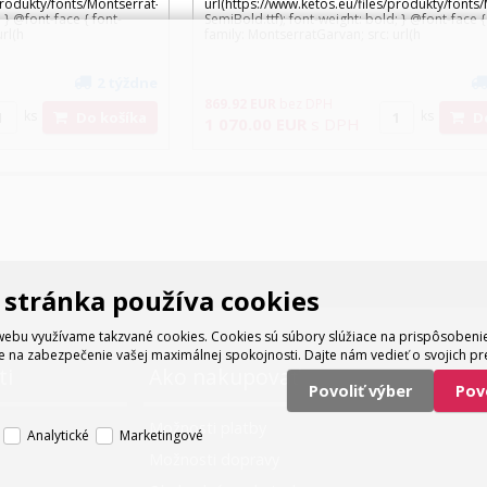
produkty/fonts/Montserrat-
url(https://www.ketos.eu/files/produkty/fonts
 } @font-face { font-
SemiBold.ttf); font-weight: bold; } @font-face {
rl(h
family: MontserratGarvan; src: url(h
2 týždne
869.92
EUR
bez DPH
ks
ks
Do košíka
1 070.00
EUR
s DPH
stránka používa cookies
ebu využívame takzvané cookies. Cookies sú súbory slúžiace na prispôsoben
e na zabezpečenie vašej maximálnej spokojnosti. Dajte nám vedieť o svojich pr
ti
Ako nakupovať
Povoliť výber
Po
Možnosti platby
Analytické
Marketingové
Možnosti dopravy