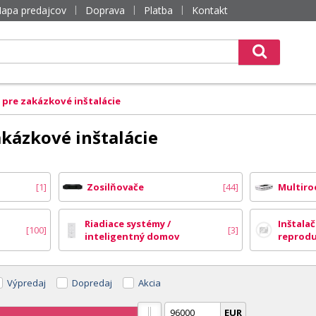
apa predajcov
Doprava
Platba
Kontakt
 pre zakázkové inštalácie
kázkové inštalácie
1
Zosilňovače
44
Multiro
Riadiace systémy /
Inštala
100
3
inteligentný domov
reprod
Výpredaj
Dopredaj
Akcia
EUR