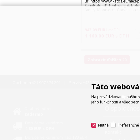
url(https://www.ketos.eu/files/
SemiBold.ttf); font-weight: bold;
family: MontserratGarvan; src: u
943.09
EUR
bez DPH
1 160.00
EUR
s DPH
Zobraziť ďalších 20
Obchod:
+421 907 574 291
Servis:
+421 903 704 700
Táto webová 
Na prevádzkovanie nášho w
jeho funkčnosti a všeobecn
O spoločnos
Osobný odber
zadarmo
Doručenie kuriérom
O nás
Nutné
Preferenčné
4.80 EUR s DPH
Kontakt
Doručenie kuriérom nad 180 EUR