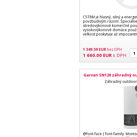
C5TRM je hlasný, silný a energe
povzbudivým rázom. Špeciálne
stredovýkonové komerčné použ
vysokovýkonové domáce použit
veľkosť poskytuje až impozant
Stredobasový...
1 349.59
EUR
bez DPH
1 660.00
EUR
s DPH
Garvan SN120 záhradný o
LED lampou, Co
Záhradný outdoor
@font-face { font-family: Monts