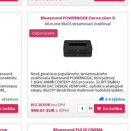
Bluesound POWERNODE čierna (Gen 3)
r
All-in-one BluOS streamovací zosilňovač
Odporúčame
luesound
Nová generácia populárneho streamovacieho
onektivitu
zosilňovača Bluesound POWERNODE, štvorjadrový
1.8GHz ARM® CORTEX™ A53 procesor, 32-BIT/384kHz
eamovaciu
PREMIUM DAC DESIGN, HDMI eARC, optické a analógové
ABRE…
vstupy, BluOS™ Bezdrôtový multiroom hudobný systém,
IR ovládanie...
skladom
3-4 týždne
812.20
EUR
bez DPH
ks
Do košíka
Do košíka
999.01
EUR
s DPH
erna
Bluesound PULSE CINEMA