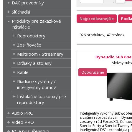
DAC prevodníky
Slúchadlá
Najpredávanejšie
Podľ
Produkty pre zakázkové
inštalácie
926 produktov
47 stránok
Reproduktory
Zosilňovače
Multiroom / Streamery
Dynaudio Sub 6 sa
Držiaky a stojany
Aktívny sub
Káble
Odporúčame
Riadiace systémy /
inteligentný domov
Inštalačné backboxy pre
reproduktory
Audio PRO
Inteligentný výkonný subwoofer
s vašimi reprosústavami Dynaud
Video PRO
zostavy z rád Focus XD, Contou
Special Forty a Special Twenty-F
inteligentná DSP technológia pr
PC a príslušenstvo