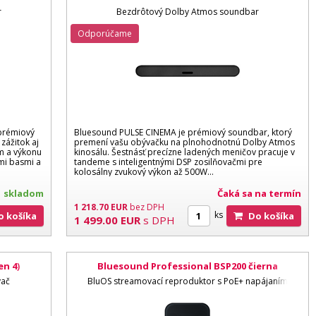
r
Bezdrôtový Dolby Atmos soundbar
Odporúčame
prémiový
Bluesound PULSE CINEMA je prémiový soundbar, ktorý
zážitok aj
premení vašu obývačku na plnohodnotnú Dolby Atmos
m a výkonu
kinosálu. Šestnásť precízne ladených meničov pracuje v
ými basmi a
tandeme s inteligentnými DSP zosilňovačmi pre
kolosálny zvukový výkon až 500W...
skladom
Čaká sa na termín
1 218.70
EUR
bez DPH
ks
Do košíka
Do košíka
1 499.00
EUR
s DPH
n 4)
Bluesound Professional BSP200 čierna
vač
BluOS streamovací reproduktor s PoE+ napájaním