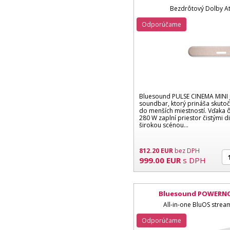
Bezdrôtový Dolby 
Odporúčame
Bluesound PULSE CINEMA MINI 
soundbar, ktorý prináša skutoč
do menších miestností. Vďaka
280 W zaplní priestor čistými 
širokou scénou...
812.20
EUR
bez DPH
999.00
EUR
s DPH
Bluesound POWERNOD
All-in-one BluOS strea
Odporúčame