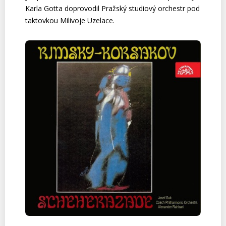
Karla Gotta doprovodil Pražský studiový orchestr pod
taktovkou Milivoje Uzelace.