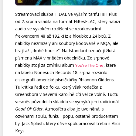
Streamovací služba TIDAL ve vyšším tarifu HiFi Plus
od 2. srpna vsadila na formát HiResFLAC, který nabízí
audio ve vysokém rozlišení se vzorkovacími
frekvencemi 48 až 192 kHz a hloubkou 24 bitů. Z
nabídky nezmizely ani soubory kódované v MQA, ale
hrají až „druhé housle“. Nadstandard označují žlutá
písmena MAX v hnědém obdelníčku. Ze srpnové
nabídky stojí za zmínku album
, které
You’re The One
na labelu Nonesuch Records 18. srpna rozšířilo
diskografii americké písničkářky Rhiannon Giddens.
Tu kritika řadí do folku, který však rodačka z
Greensbora v Severní Karolíně cítí velice volně. Tuctu
vesměs původních skladeb se vymyká jen tradicionál
Good Ol‘ Cider
. Atmosféra alba je uvolněná, s
ozvěnami soulu, funku i popu, ostatně producentem
byl Jack Splash, který dříve spolupracoval třeba s Alicií
Keys.