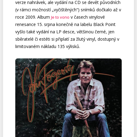
verze nahrávek, ale vydání na CD se devět původních
(v rámci možností „vyčištěných“) snímků dočkalo až v
roce 2009. Album
v časech vinylové
Je to vono
renesance 15. srpna konečně na labelu Black Point
vyšlo také vydání na LP desce, většinou černé, jen
sběratelé či estéti si připlatí za žlutý vinyl, dostupný v
limitovaném nákladu 135 výlisků.