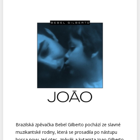
Brazilská zpěvačka Bebel Gilberto pochází ze slavné
muzikantské rodiny, která se prosadila po nástupu
bossa novy. Její otec, zpěvák a kytarista Joao Gilberto