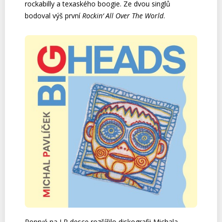
rockabilly a texaského boogie. Ze dvou singlů
bodoval výš první
Rockin‘ All Over The World
.
Poprvé na LP desce rozšířilo diskografii Michala