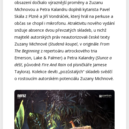
obsazení dočkalo výraznější proměny a Zuzanu
Michnovou a Petra Kalandru doplnili kytarista Pavel
Skála z Plzně a Jiří Vondráček, který hrál na perkuse a
občas se chopil i mikrofonu. Atraktivitu nového vydání
snižuje absence dvou převzatých skladeb, u nichž
majitelé autorských práv neautorizovali české texty
Zuzany Michnové (
Studená koupel
, v originále
From
The Beginning
z repertoáru artrockového tria
Emerson, Lake & Palmer) a Petra Kalandry (
Slunce a
déšť
, původně
Fire And Rain
od písničkáře Jamese
Taylora). Kolekce devíti „pozůstalých“ skladeb svědčí
o rostoucím autorském potenciálu Zuzany Michnové.