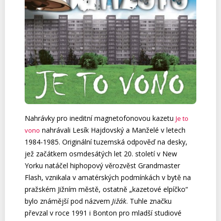
Nahrávky pro ineditní magnetofonovou kazetu
Je to
nahrávali Lesík Hajdovský a Manželé v letech
vono
1984-1985. Originální tuzemská odpověď na desky,
jež začátkem osmdesátých let 20. století v New
Yorku natáčel hiphopový věrozvěst Grandmaster
Flash, vznikala v amatérských podmínkách v bytě na
pražském Jižním městě, ostatně „kazetové elpíčko“
bylo známější pod názvem
Jižák
. Tuhle značku
převzal v roce 1991 i Bonton pro mladší studiové