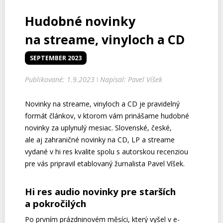
Hudobné novinky
na streame, vinyloch a CD
SEPTEMBER 2023
Publikované: 1.9.2023
Napísal: Pavel Víšek
|
Novinky na streame, vinyloch a CD je pravidelný
formát článkov, v ktorom vám prinášame hudobné
novinky za uplynulý mesiac. Slovenské, české,
ale aj zahraničné novinky na CD, LP a streame
vydané v hi res kvalite spolu s autorskou recenziou
pre vás pripravil etablovaný žurnalista Pavel Víšek.
Hi res audio novinky pre starších
a pokročilých
Po prvním prázdninovém měsíci, který vyšel v e-