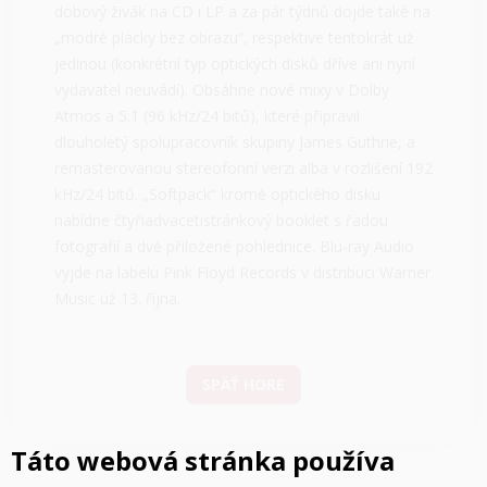
dobový živák na CD i LP a za pár týdnů dojde také na
„modré placky bez obrazu“, respektive tentokrát už
jedinou (konkrétní typ optických disků dříve ani nyní
vydavatel neuvádí). Obsáhne nové mixy v Dolby
Atmos a 5.1 (96 kHz/24 bitů), které připravil
dlouholetý spolupracovník skupiny James Guthrie, a
remasterovanou stereofonní verzi alba v rozlišení 192
kHz/24 bitů. „Softpack“ kromě optického disku
nabídne čtyřiadvacetistránkový booklet s řadou
fotografií a dvě přiložené pohlednice. Blu-ray Audio
vyjde na labelu Pink Floyd Records v distribuci Warner
Music už 13. října.
SPÄŤ HORE
Táto webová stránka používa