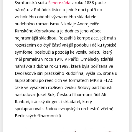
Symfonická suita
z roku 1888 podle
Šeherezáda
námětu z Pohádek tisíce a jedné noci patří do
vrcholného období významného skladatele
hudebního romantismu Nikolaje Andrejeviče
Rimského-Korsakova a je dodnes jeho vůbec
nejhrannější skladbou. Rozsáhlá kompozice, jež má s
rozvržením do čtyř částí vnější podobu i délku typické
symfonie, posloužila později ke vzniku baletu, který
měl premiéru v roce 1910 v Paříži. Umělecky zdařilá
nahrávka z dubna roku 1988, která byla pořízena ve
Dvořákově síni pražského Rudolfina, vyšla 25. srpna u
Supraphonu po reedicích ve formátech MP3 a FLAC
také ve vysokém rozlišení zvuku. Sólový part houslí
nastudoval Josef Suk, Českou filharmonii řídil Ali
Rahbari, íránský dirigent i skladatel, který
spolupracoval s řadou evropských orchestrů včetně
Berlínských filharmoniků.