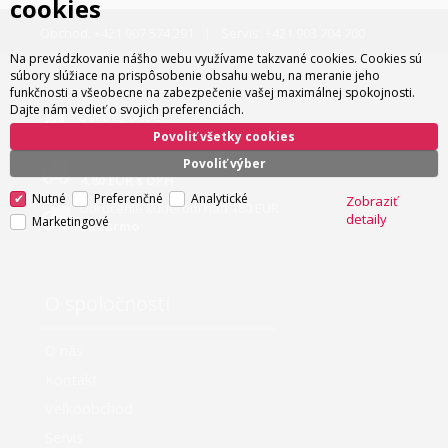
cookies
Obchod:
+421 907 574 291
Servis:
+421 903 704 700
Na prevádzkovanie nášho webu využívame takzvané cookies. Cookies sú
súbory slúžiace na prispôsobenie obsahu webu, na meranie jeho
funkčnosti a všeobecne na zabezpečenie vašej maximálnej spokojnosti.
Dajte nám vedieť o svojich preferenciách.
Osobný odber
zadarmo
Povoliť všetky cookies
Doručenie kuriérom
Povoliť výber
4.80 EUR s DPH
Nutné
Preferenčné
Analytické
Zobraziť
Doručenie kuriérom nad 180 EUR
detaily
Marketingové
zadarmo
O spoločnosti
O nás
Kontakt
Veľkoobchod
Servis