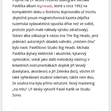
Pavlíčka album
, které v roce 1992 na
Big Heads
kompaktním disku u Bontonu doprovodila už trochu
zbytečně pouze magnetofonová kazeta (elpíčka
tuzemská vydavatelství opustila dříve než ve světě,
protože jejich malé náklady výrobu zdražovaly).
Název alba odkazuje k názvu tria The Big Heads, jenž
jedenáct autorských skladeb nahrálo; „místem činu“
bylo navíc Pavlíčkovo Studio Big Heads. Michala
Pavlíčka (kytary elektrické i akustické, kytarový
syntezátor, vokál jako další melodický nástroj) v
brilantních instrumentálkách doplnili Jiří Veselý
(baskytara, akordeon) a Jiří Zelenka (bicí), všichni tři
také vyhledávaní studioví sidemani, takže není divu,
že souhra tria byla přímo virtuózní. Nový mastering
„na míru“ LP desky vytvořil Pavel Karlík ve Studiu
Sono.