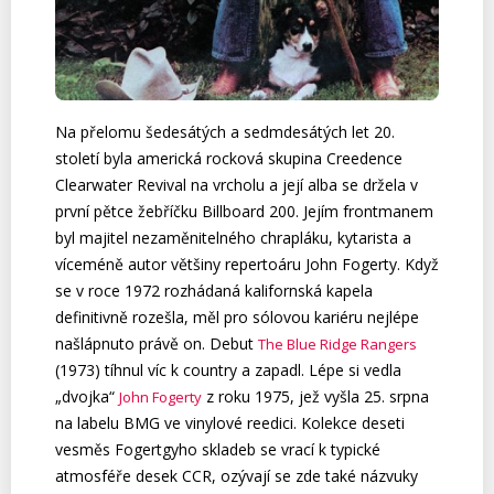
Na přelomu šedesátých a sedmdesátých let 20.
století byla americká rocková skupina Creedence
Clearwater Revival na vrcholu a její alba se držela v
první pětce žebříčku Billboard 200. Jejím frontmanem
byl majitel nezaměnitelného chrapláku, kytarista a
víceméně autor většiny repertoáru John Fogerty. Když
se v roce 1972 rozhádaná kalifornská kapela
definitivně rozešla, měl pro sólovou kariéru nejlépe
našlápnuto právě on. Debut
The Blue Ridge Rangers
(1973) tíhnul víc k country a zapadl. Lépe si vedla
„dvojka“
z roku 1975, jež vyšla 25. srpna
John Fogerty
na labelu BMG ve vinylové reedici. Kolekce deseti
vesměs Fogertgyho skladeb se vrací k typické
atmosféře desek CCR, ozývají se zde také názvuky