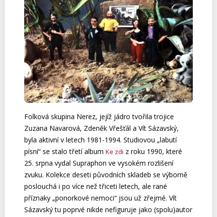
Folková skupina Nerez, jejíž jádro tvořila trojice
Zuzana Navarová, Zdeněk Vřešťál a Vít Sázavský,
byla aktivní v letech 1981-1994. Studiovou „labutí
písní“ se stalo třetí album
z roku 1990, které
Ke zdi
25. srpna vydal Supraphon ve vysokém rozlišení
zvuku. Kolekce deseti původních skladeb se výborně
poslouchá i po více než třiceti letech, ale rané
příznaky „ponorkové nemoci“ jsou už zřejmé. Vít
Sázavský tu poprvé nikde nefiguruje jako (spolu)autor