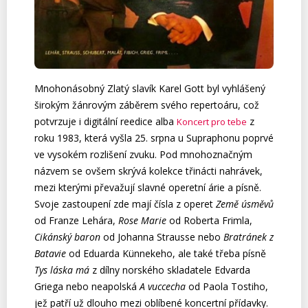
Mnohonásobný Zlatý slavík Karel Gott byl vyhlášený
širokým žánrovým záběrem svého repertoáru, což
potvrzuje i digitální reedice alba
z
Koncert pro tebe
roku 1983, která vyšla 25. srpna u Supraphonu poprvé
ve vysokém rozlišení zvuku. Pod mnohoznačným
názvem se ovšem skrývá kolekce třinácti nahrávek,
mezi kterými převažují slavné operetní árie a písně.
Svoje zastoupení zde mají čísla z operet
Země úsměvů
od Franze Lehára,
Rose Marie
od Roberta Frimla,
Cikánský baron
od Johanna Strausse nebo
Bratránek z
Batavie
od Eduarda Künnekeho, ale také třeba písně
Tys láska má
z dílny norského skladatele Edvarda
Griega nebo neapolská
A vuccecha
od Paola Tostiho,
jež patří už dlouho mezi oblíbené koncertní přídavky.