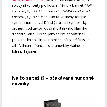
sólovými koncerty pro housle, flétnu a klarinet.
Violin
Concerto, Op. 33
,
Flute Concerto, CNW 42
a
Clarinet
Concerto, Op. 57
stejně jako už zmíněný komplet
symfonií nastudoval Dánský národní symfonický
orchestr pod taktovkou svého italského hlavního
dirigenta Fabia Luisiho. Jako sólisté se vystřídali
jihokorejská houslistka Bomsori, dánská flétnistka
Ulla Miilman a francouzsko-americký klarinetista
Johnny Teyssier.
Na čo sa tešiť? – očakávané hudobné
novinky