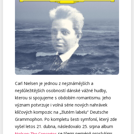
Carl Nielsen je jednou z nejznámějších a
nejdůležitějších osobností dánské vážné hudby,
kterou si spojujeme s obdobím romantismu. Jeho
význam potvrzuje i volná série nových nahrávek
klíčových kompozic na „žlutém labelu“ Deutsche
Grammophon. Po kompletu šesti symfonií, který zde
vyšel letos 21. dubna, následovalo 25. srpna album
se třemi neméně proslulými
Nielsen: The Concertos