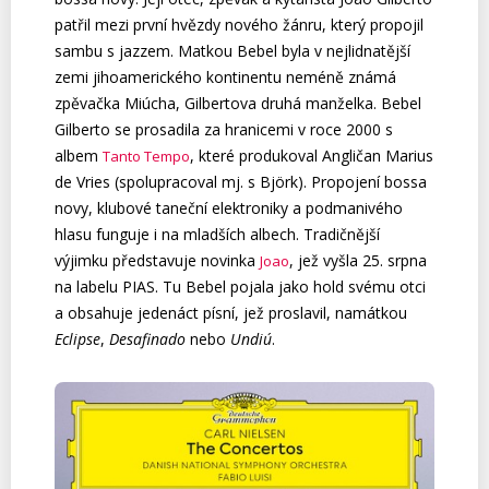
patřil mezi první hvězdy nového žánru, který propojil
sambu s jazzem. Matkou Bebel byla v nejlidnatější
zemi jihoamerického kontinentu neméně známá
zpěvačka Miúcha, Gilbertova druhá manželka. Bebel
Gilberto se prosadila za hranicemi v roce 2000 s
albem
, které produkoval Angličan Marius
Tanto Tempo
de Vries (spolupracoval mj. s Björk). Propojení bossa
novy, klubové taneční elektroniky a podmanivého
hlasu funguje i na mladších albech. Tradičnější
výjimku představuje novinka
, jež vyšla 25. srpna
Joao
na labelu PIAS. Tu Bebel pojala jako hold svému otci
a obsahuje jedenáct písní, jež proslavil, namátkou
Eclipse
,
Desafinado
nebo
Undiú
.