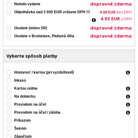
dopravné zdarma
Nebolo vydane
4.00
EUR
bez DPH
Objednávka nad 3 000 EUR vrátane DPH !!!
4.92
EUR
s DPH
dopravné zdarma
Osobne (mimo SR)
dopravné zdarma
Osobne v Bratislave, Pluhová 40/a
Vyberte spôsob platby
Hotovosť / kartou (pri vyzdvihnutí)
Inkaso
Kartou online
Na dobierku
Prevodom na účet
Prevodom na účet / záloha
Príkazom
Šekom
Zápočtom