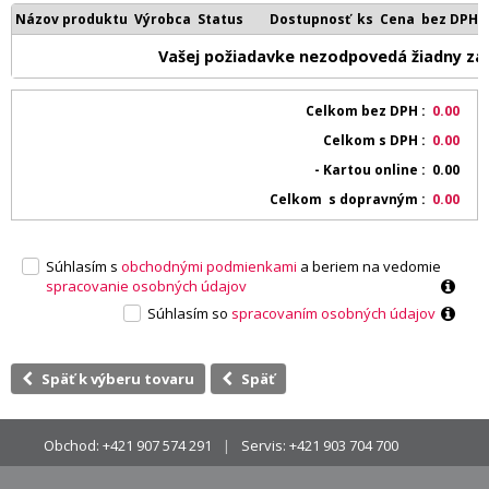
Názov produktu
Výrobca
Status
Dostupnosť
ks
Cena bez DPH
Vašej požiadavke nezodpovedá žiadny z
Celkom bez DPH
0.00
Celkom s DPH
0.00
- Kartou online
0.00
Celkom s dopravným
0.00
Súhlasím s
obchodnými podmienkami
a beriem na vedomie
spracovanie osobných údajov
Súhlasím so
spracovaním osobných údajov
Späť k výberu tovaru
Späť
Obchod:
+421 907 574 291
Servis:
+421 903 704 700