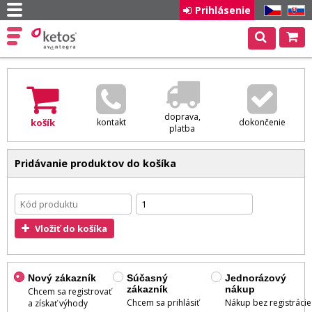
Prihlásenie
CZ
SK
doprava,
košík
kontakt
dokončenie
platba
Pridávanie produktov do košíka
Vložiť do košíka
Nový zákazník
Súčasný
Jednorázový
zákazník
nákup
Chcem sa registrovať
Chcem sa prihlásiť
Nákup bez registrácie
a získať výhody