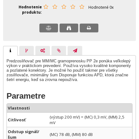
Hodnotenie
Hodnotené 0x
produktu
Predzosilňovač pre MM/MC gramoprenosku PP 2e ponúka veľkolepý
výkon v praktickom prevedení. Používa vysoko kvalitné komponenty
a pozlatené konektory. Je možné ho použiť takmer pre všetky
zosilňovače, minimálny šum Disponuje funkciou APD, ktorá značne
šetrí energiu, keď sa zrovna nepoužíva.
Parametre
Vlastnosti
(výstup 200 mV) = (MC) 0,3 mV, (MM) 2,5
Citlivosť
mV
Odstup signál/
(MC) 78 dB, (MM) 80 dB
šum