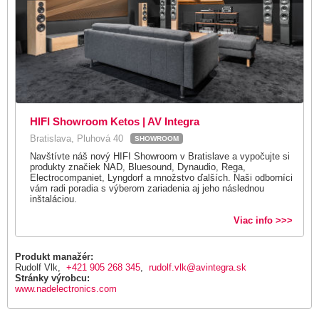
HIFI Showroom Ketos | AV Integra
Bratislava, Pluhová 40
SHOWROOM
Navštívte náš nový HIFI Showroom v Bratislave a vypočujte si
produkty značiek NAD, Bluesound, Dynaudio, Rega,
Electrocompaniet, Lyngdorf a množstvo ďalších. Naši odborníci
vám radi poradia s výberom zariadenia aj jeho následnou
inštaláciou.
Viac info >>>
Produkt manažér:
Rudolf Vlk,
+421 905 268 345
,
rudolf.vlk@avintegra.sk
Stránky výrobcu:
www.nadelectronics.com