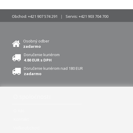
Obchod:
+421 907 574 291
Servis:
+421 903 704 700
Osobný odber
zadarmo
Doručenie kuriérom
4.80 EUR s DPH
Doručenie kuriérom nad 180 EUR
zadarmo
O spoločnosti
O nás
Kontakt
Veľkoobchod