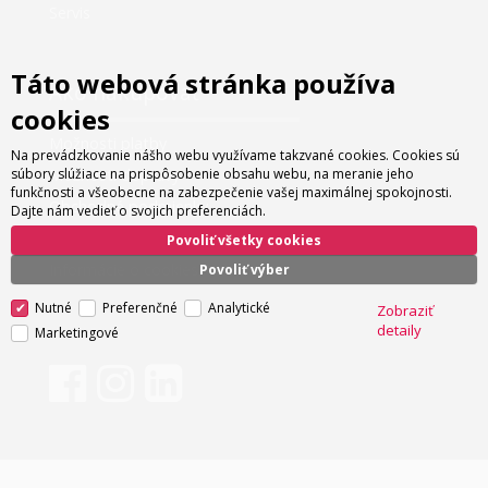
Servis
Táto webová stránka používa
Ako nakupovať
cookies
Možnosti platby
Na prevádzkovanie nášho webu využívame takzvané cookies. Cookies sú
Možnosti dopravy
súbory slúžiace na prispôsobenie obsahu webu, na meranie jeho
funkčnosti a všeobecne na zabezpečenie vašej maximálnej spokojnosti.
Obchodné podmienky
Dajte nám vedieť o svojich preferenciách.
Nastavenie cookies
Povoliť všetky cookies
Informácie o cookies
Povoliť výber
Nutné
Preferenčné
Analytické
Zobraziť
detaily
Marketingové