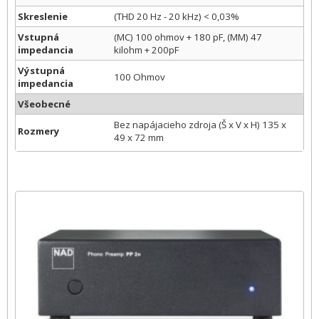
Skreslenie
(THD 20 Hz - 20 kHz) < 0,03%
Vstupná
(MC) 100 ohmov + 180 pF, (MM) 47
impedancia
kilohm + 200pF
Výstupná
100 Ohmov
impedancia
Všeobecné
Bez napájacieho zdroja (Š x V x H) 135 x
Rozmery
49 x 72 mm