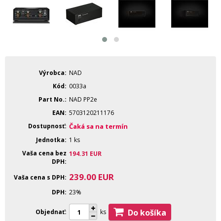
Výrobca
NAD
Kód
0033a
Part No.
NAD PP2e
EAN
5703120211176
Dostupnosť
Čaká sa na termín
Jednotka
1 ks
Vaša cena bez
194.31
EUR
DPH
239.00
EUR
Vaša cena s DPH
DPH
23%
Do košíka
Objednať
ks