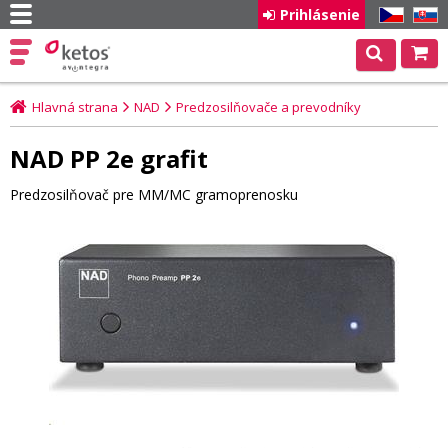
Prihlásenie
CZ
SK
Hlavná strana
NAD
Predzosilňovače a prevodníky
NAD PP 2e grafit
Predzosilňovač pre MM/MC gramoprenosku