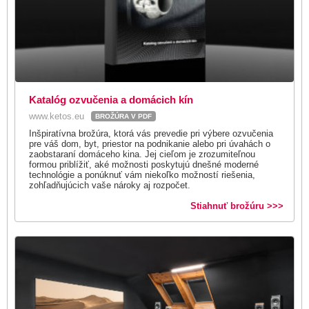
Katalóg ozvučenia a domácich kín
www.ketos.eu
BROŽÚRA V PDF
Inšpiratívna brožúra, ktorá vás prevedie pri výbere ozvučenia
pre váš dom, byt, priestor na podnikanie alebo pri úvahách o
zaobstaraní domáceho kina. Jej cieľom je zrozumiteľnou
formou priblížiť, aké možnosti poskytujú dnešné moderné
technológie a ponúknuť vám niekoľko možností riešenia,
zohľadňujúcich vaše nároky aj rozpočet.
Stiahnuť brožúru >>>