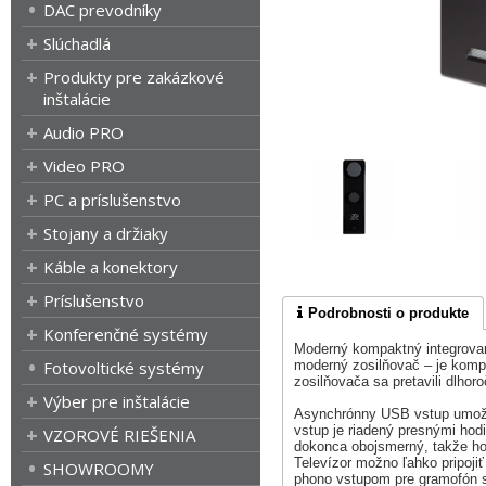
DAC prevodníky
Slúchadlá
Produkty pre zakázkové
inštalácie
Audio PRO
Video PRO
PC a príslušenstvo
Stojany a držiaky
Káble a konektory
Príslušenstvo
Podrobnosti o produkte
Konferenčné systémy
Moderný kompaktný integrova
Fotovoltické systémy
moderný zosilňovač – je kompa
zosilňovača sa pretavili dlhor
Výber pre inštalácie
Asynchrónny USB vstup umožňu
vstup je riadený presnými hodin
VZOROVÉ RIEŠENIA
dokonca obojsmerný, takže ho 
Televízor možno ľahko pripoj
SHOWROOMY
phono vstupom pre gramofón s