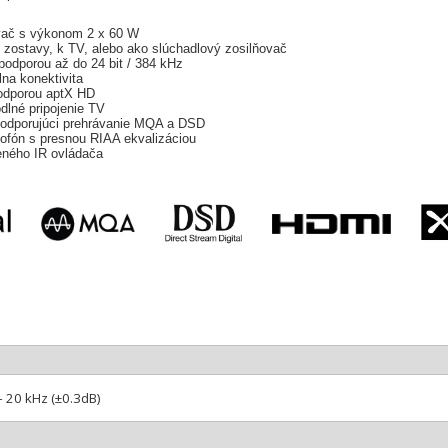
ovač s výkonom 2 x 60 W
o zostavy, k TV, alebo ako slúchadlový zosilňovač
podporou až do 24 bit / 384 kHz
lna konektivita
odporou aptX HD
lné pripojenie TV
odporujúci prehrávanie MQA a DSD
fón s presnou RIAA ekvalizáciou
eného IR ovládača
– 20 kHz (±0.3dB)