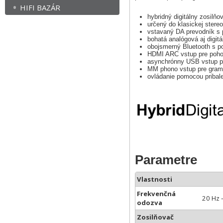
HIFI BAZÁR
hybridný digitálny zosilň
určený do klasickej stere
vstavaný DA prevodník s 
bohatá analógová aj digitá
obojsmerný Bluetooth s p
HDMI ARC vstup pre pohod
asynchrónny USB vstup p
MM phono vstup pre gramo
ovládanie pomocou pribal
Parametre
Vlastnosti
Frekvenčná
20 Hz 
odozva
Zosilňovač