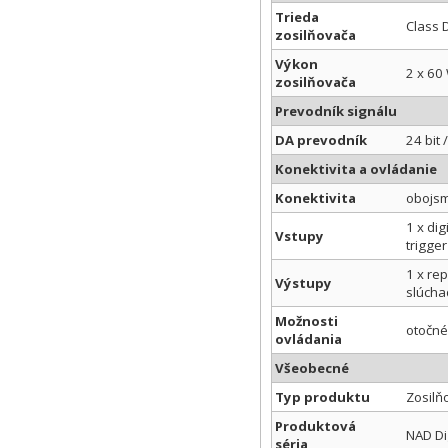
Trieda
Class 
zosilňovača
Výkon
2 x 60 
zosilňovača
Prevodník signálu
DA prevodník
24 bit 
Konektivita a ovládanie
Konektivita
obojsm
1 x dig
Vstupy
trigger
1 x re
Výstupy
slúcha
Možnosti
otočné 
ovládania
Všeobecné
Typ produktu
Zosilň
Produktová
NAD Di
séria