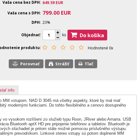
Vaša cena bez DPH
649.59
EUR
799.00
EUR
Vaša cena s DPH
DPH
23%
Do košíka
Objednať
ks
odnotenie produktu
Hodnotené 0x
Porovnať
Strážiť
Tlač
slať info
o MM vstupom. NAD D 3045 má všetky aspekty, ktoré by mal mať
bitý modernými funkciami. Do tohto flexibilného a cenovo dostupného
 vo vysokom rozlíšení zo služieb typu Roon, JRiver alebo Amarra. USB
erácia Bluetooth aptX HD pre pripojenie telefónov a tabletov. Bluetooth je
lových slúchadiel je pritom stále možné pomocou príslušného výstupu.
kvalitným prevodníkom. Linkové stereo vstupy sú potom doplnené MM