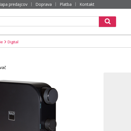
apa predajcov
Doprava
Platba
Kontakt
ie
Digital
ovač