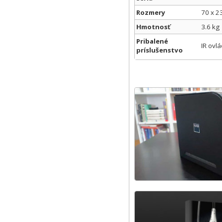
Rozmery
70 x 2
Hmotnosť
3.6 kg
Pribalené
IR ovl
príslušenstvo