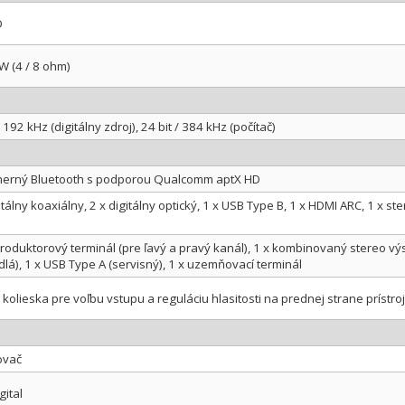
D
W (4 / 8 ohm)
/ 192 kHz (digitálny zdroj), 24 bit / 384 kHz (počítač)
erný Bluetooth s podporou Qualcomm aptX HD
itálny koaxiálny, 2 x digitálny optický, 1 x USB Type B, 1 x HDMI ARC, 1 x 
produktorový terminál (pre ľavý a pravý kanál), 1 x kombinovaný stereo v
dlá), 1 x USB Type A (servisný), 1 x uzemňovací terminál
kolieska pre voľbu vstupu a reguláciu hlasitosti na prednej strane prístroja
ovač
gital