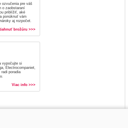
re ozvučenia pre váš
h o zaobstaraní
 priblížiť, aké
 a ponúknuť vám
nároky aj rozpočet.
tiahnuť brožúru >>>
 vypočujte si
a, Electrocompaniet,
radi poradia
u.
Viac info >>>