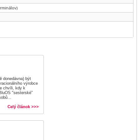
erminálov)
ě donedávna) být
 racionálního výrobce
 chvíli, kdy k
 BluOS "sesterské"
obů...
Celý článok >>>