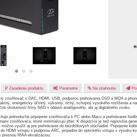
H
Zaradenie produktu
Parametre
Na stiahnutie
Po
ný zosilňovač s DAC, HDMI, USB, podporou prehrávania DSD a MQA a phon
ktný, energeticky účinný, výkonný, tichý, schopný vysokého rozlíšenia a na
očné skúsenosti firmy NAD v oblasti analógového, ale aj digitálneho zvuku.
je jednoduché pripojenie zosilňovača k PC alebo Macu a prehrávanie hudby
ami zosilňovača, ktoré minimalizujú jitter. K dispozícii je tiež najnovšia gen
možno využiť aj pre prehrávanie do bezdrôtových slúchadiel. Pripojenie káb
iť do HDMI vstupu s podporou ARC, prípadne do optického vstupu s vysoko 
 presnou RIAA ekvalizáciou.