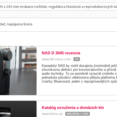
35 x 265 mm (vrátane nožičiek, regulátora hlasitosti a reproduktorových t
ádač, napájacia šnúra
NAD D 3045 recenzia
www.hifi-voice.com
CZ
Kanadský NAD by mohl dozajista (minimálně ješt
slovníkovou definicí pro konzervativního a přísně
audio techniky. To se poměrně výrazně změnilo ve
jednoduše působící elektronice přibyla platforma
značky Bluesound, jeden z nejzajímavějších způs
Katalóg ozvučenia a domácich kín
www.ketos.eu
BROŽÚRA V PDF