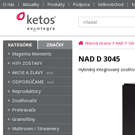
O nás
Aktuality
Produkty
Podpora
Veľkoobchod
M
Hlavná strana
NAD
Sér
KATEGÓRIE
ZNAČKY
Magenta Moments
NAD D 3045
HIFI ZOSTAVY
Hybridný integrovaný zosilň
AKCIE A ZLAVY
ODPORÚČAME
Reproduktory
Zosilňovače
Prehrávače
Gramofóny
Multiroom / Streamery