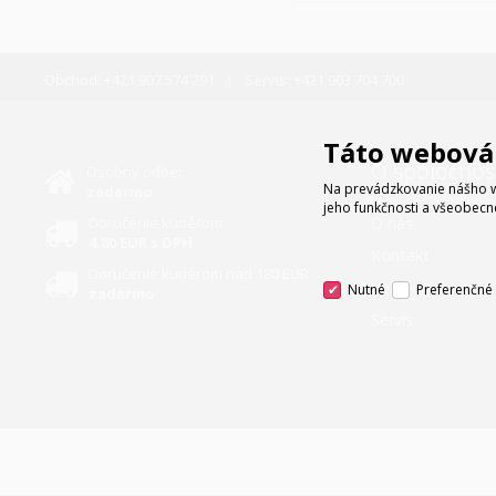
Obchod:
+421 907 574 291
Servis:
+421 903 704 700
Táto webová 
O spoločnos
Osobný odber
Na prevádzkovanie nášho w
zadarmo
jeho funkčnosti a všeobecn
Doručenie kuriérom
O nás
4.80 EUR s DPH
Kontakt
Doručenie kuriérom nad 180 EUR
Veľkoobchod
Nutné
Preferenčné
zadarmo
Servis