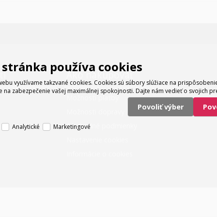
stránka používa cookies
ti
Ako nakupovať
ebu využívame takzvané cookies. Cookies sú súbory slúžiace na prispôsoben
e na zabezpečenie vašej maximálnej spokojnosti. Dajte nám vedieť o svojich pr
Možnosti platby
Povoliť výber
Po
Možnosti dopravy
Obchodné podmienky
Analytické
Marketingové
Nastavenie cookies
Informácie o cookies