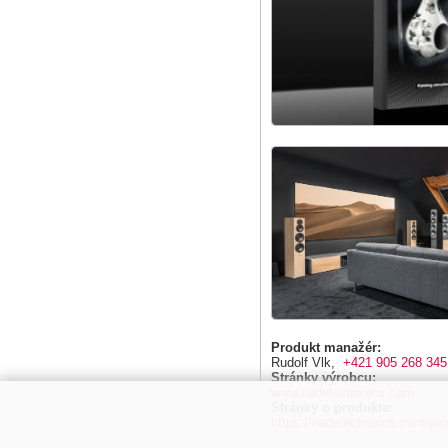
Produkt manažér:
Rudolf Vlk,
+421 905 268 345
Stránky výrobcu:
www.nadelectronics.com
Stránky o produkte:
https://nadelectronics.com/prod