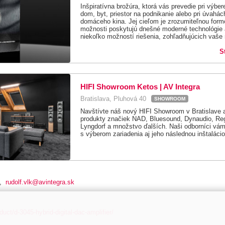
Inšpiratívna brožúra, ktorá vás prevedie pri výbe
dom, byt, priestor na podnikanie alebo pri úvahác
domáceho kina. Jej cieľom je zrozumiteľnou formou
možnosti poskytujú dnešné moderné technológie
niekoľko možností riešenia, zohľadňujúcich vaše 
S
HIFI Showroom Ketos | AV Integra
Bratislava, Pluhová 40
SHOWROOM
Navštívte náš nový HIFI Showroom v Bratislave a
produkty značiek NAD, Bluesound, Dynaudio, Reg
Lyngdorf a množstvo ďalších. Naši odborníci vám 
s výberom zariadenia aj jeho následnou inštalácio
,
rudolf.vlk@avintegra.sk
uct/d-3045-hybrid-digital-dac-amplifier/