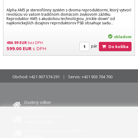
Alpha AM5 je stereofónny systém s dvoma reproduktormi, ktorý vytvorí
revolúciu vo vašom tradičnom domácom zvukovom zážitku.
Reproduktor AM5 s akustickou technológiou „trickle-down“ od
najikonickejších dizajnov reproduktorov PSB obsahuje sadu...
skladom
486.99
EUR
bez DPH
pár
Do košíka
599.00
EUR
s DPH
Obchod:
+421 907 574 291
Servis:
+421 903 704 700
Osobný odber
zadarmo
Doručenie kuriérom
4.80 EUR s DPH
Doručenie kuriérom nad 180 EUR
zadarmo