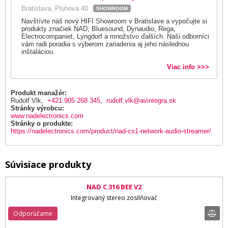
Bratislava, Pluhová 40
SHOWROOM
Navštívte náš nový HIFI Showroom v Bratislave a vypočujte si
produkty značiek NAD, Bluesound, Dynaudio, Rega,
Electrocompaniet, Lyngdorf a množstvo ďalších. Naši odborníci
vám radi poradia s výberom zariadenia aj jeho následnou
inštaláciou.
Viac info >>>
Produkt manažér:
Rudolf Vlk,
+421 905 268 345
,
rudolf.vlk@avintegra.sk
Stránky výrobcu:
www.nadelectronics.com
Stránky o produkte:
https://nadelectronics.com/product/nad-cs1-network-audio-streamer/
Súvisiace produkty
NAD C 316 BEE V2
Integrovaný stereo zosilňovač
Odporúčame