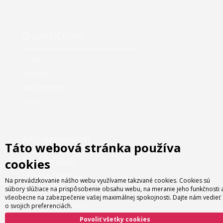
O spoločnosti
O nás
Kontakt
Veľkoobchod
Servis
Ako nakupovať
Táto webová stránka používa
cookies
Možnosti platby
Možnosti dopravy
Na prevádzkovanie nášho webu využívame takzvané cookies. Cookies sú
súbory slúžiace na prispôsobenie obsahu webu, na meranie jeho funkčnosti 
Obchodné podmienky
všeobecne na zabezpečenie vašej maximálnej spokojnosti. Dajte nám vedieť
Nastavenie cookies
o svojich preferenciách.
Povoliť všetky cookies
Informácie o cookies