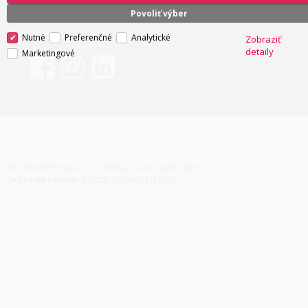
Povoliť výber
Nutné
Preferenčné
Analytické
Zobraziť
detaily
Marketingové
© 2026 AV Integra s.r.o Všetky práva vyhradené
CyberSoft s.r.o.
Technické riešenie © 2026