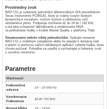
Prvotriedny zvuk
NAD CS1 je vybavený pokročilým diferenciálnym D/A prevodníkom
Texas Instruments PCM5141, ktorý je známy svojím širokým
dynamickým rozsahom, nízkym šumom a odolnosťou voči
neželanému jitteru. Podporuje rozlíšenie až do 24 bit / 192 kHz
a má plnú schopnosť dekódovania a renderovania MQA
na prehrávanie hudby v kvalite Master Quality z platformy Tidal.
Streamovanie nebolo nikdy jednoduchšie.
Spárujte streamer
NAD CS1 s mobilným zariadením alebo ho pripojte k domácej sieti
a potom si pomocou vašich obľúbených aplikácií vyberte hudbu, ktorú
chcete počúvať. Pohodlne sa usaďte a vychutnajte si brilantný zvuk
s vysokou vernosťou.
Parametre
Vlastnosti
Frekvenčná
20 – 20 000 Hz
odozva
Vzorkovacia
až do 192 kHz
frekvencia
Bitová hĺbka
16 – 24 bit