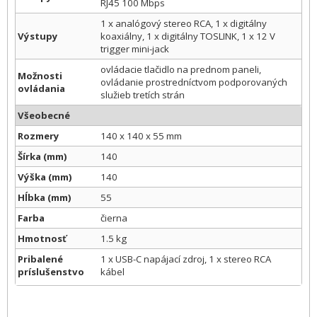
RJ45 100 Mbps
1 x analógový stereo RCA, 1 x digitálny
Výstupy
koaxiálny, 1 x digitálny TOSLINK, 1 x 12 V
trigger mini-jack
ovládacie tlačidlo na prednom paneli,
Možnosti
ovládanie prostredníctvom podporovaných
ovládania
služieb tretích strán
Všeobecné
Rozmery
140 x 140 x 55 mm
Šírka (mm)
140
Výška (mm)
140
Hĺbka (mm)
55
Farba
čierna
Hmotnosť
1.5 kg
Pribalené
1 x USB-C napájací zdroj, 1 x stereo RCA
príslušenstvo
kábel