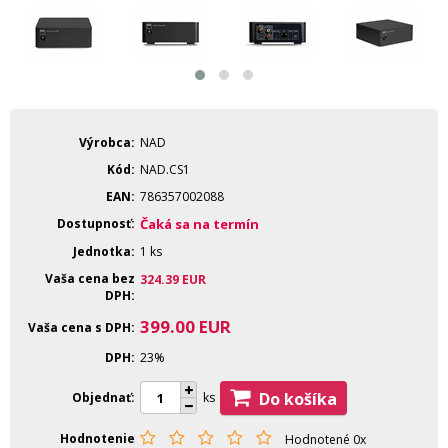
Výrobca
NAD
Kód
NAD.CS1
EAN
786357002088
Dostupnosť
Čaká sa na termín
Jednotka
1 ks
Vaša cena bez
324.39
EUR
DPH
399.00
EUR
Vaša cena s DPH
DPH
23%
Do košíka
Objednať
ks
Hodnotenie
Hodnotené 0x