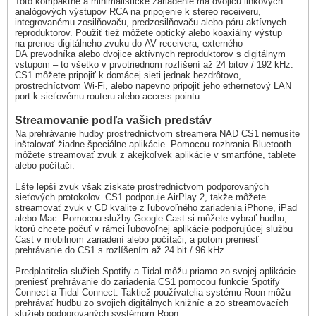
Toto kompaktné a minimalistické zariadenie má dvojicu linkových
analógových výstupov RCA na pripojenie k stereo receiveru,
integrovanému zosilňovaču, predzosilňovaču alebo páru aktívnych
reproduktorov. Použiť tiež môžete optický alebo koaxiálny výstup
na prenos digitálneho zvuku do AV receivera, externého
DA prevodníka alebo dvojice aktívnych reproduktorov s digitálnym
vstupom – to všetko v prvotriednom rozlíšení až 24 bitov / 192 kHz.
CS1 môžete pripojiť k domácej sieti jednak bezdrôtovo,
prostredníctvom Wi-Fi, alebo napevno pripojiť jeho ethernetový LAN
port k sieťovému routeru alebo access pointu.
Streamovanie podľa vašich predstáv
Na prehrávanie hudby prostredníctvom streamera NAD CS1 nemusíte
inštalovať žiadne špeciálne aplikácie. Pomocou rozhrania Bluetooth
môžete streamovať zvuk z akejkoľvek aplikácie v smartfóne, tablete
alebo počítači.
Ešte lepší zvuk však získate prostredníctvom podporovaných
sieťových protokolov. CS1 podporuje AirPlay 2, takže môžete
streamovať zvuk v CD kvalite z ľubovoľného zariadenia iPhone, iPad
alebo Mac. Pomocou služby Google Cast si môžete vybrať hudbu,
ktorú chcete počuť v rámci ľubovoľnej aplikácie podporujúcej službu
Cast v mobilnom zariadení alebo počítači, a potom preniesť
prehrávanie do CS1 s rozlíšením až 24 bit / 96 kHz.
Predplatitelia služieb Spotify a Tidal môžu priamo zo svojej aplikácie
preniesť prehrávanie do zariadenia CS1 pomocou funkcie Spotify
Connect a Tidal Connect. Taktiež používatelia systému Roon môžu
prehrávať hudbu zo svojich digitálnych knižníc a zo streamovacích
služieb podporovaných systémom Roon.