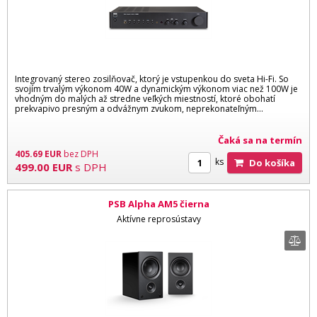
Integrovaný stereo zosilňovač, ktorý je vstupenkou do sveta Hi-Fi. So
svojím trvalým výkonom 40W a dynamickým výkonom viac než 100W je
vhodným do malých až stredne veľkých miestností, ktoré obohatí
prekvapivo presným a odvážnym zvukom, neprekonateľným...
Čaká sa na termín
405.69
EUR
bez DPH
ks
Do košíka
499.00
EUR
s DPH
PSB Alpha AM5 čierna
Aktívne reprosústavy