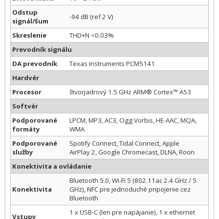
Odstup
-94 dB (ref 2 V)
signál/šum
Skreslenie
THD+N <0.03%
Prevodník signálu
DA prevodník
Texas Instruments PCM5141
Hardvér
Procesor
štvorjadrový 1.5 GHz ARM® Cortex™ A53
Softvér
Podporované
LPCM, MP3, AC3, Ogg Vorbis, HE-AAC, MQA,
formáty
WMA
Podporované
Spotify Connect, Tidal Connect, Apple
služby
AirPlay 2, Google Chromecast, DLNA, Roon
Konektivita a ovládanie
Bluetooth 5.0, Wi-Fi 5 (802.11ac 2.4 GHz / 5
Konektivita
GHz), NFC pre jednoduché pripojenie cez
Bluetooth
1 x USB-C (len pre napájanie), 1 x ethernet
Vstupy