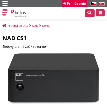
Prihlásenie
CZ
SK
Hlavná strana
NAD
Série
NAD CS1
Sieťový prehrávač / streamer