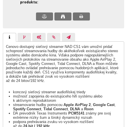
produktu
Cenovo dostupný sieťový streamer NAD CS1 vám umožní pridať
schopnosť streamovania hudby do akéhokoľvek existujúceho stereo
systému alebo domáceho kina. Vďaka podpore najpopulárnejších
sieťových protokolov na streamovanie obsahu ako Apple AirPlay 2,
Google Cast, Spotify Connect, Tidal Connect, DLNA a Roon môžete
jednoducho ovládať prehrávanie pomocou hudobných aplikácií, ktoré
používate každý deň. CS1 využíva komponenty audiofilskej kvality,
a dokáže tak prehrávať zvuk vo vysokom rozlíšení
až do 24 bitov/192 kHz.
koncový sieťový streamer audiofilskej triedy
možnosť zapojenia do existujúceho hifi systému alebo
k aktívnym reproduktorom
streamovanie hudby pomocou
Apple AirPlay 2
,
Google Cast
,
Spotify Connect
,
Tidal Connect
,
DLNA
a
Roon
DA prevodník Texas Instruments
PCM5141
známy pre svoj
extrémne nízky šum a široký dynamický rozsah
podpora prehrávania zvuku vo vysokom rozlíšení
až do
24 bit / 192 kHz