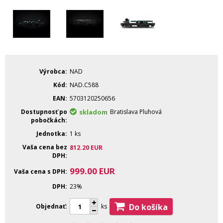
Výrobca
NAD
Kód
NAD.C588
EAN
5703120250656
Dostupnosť po
skladom
Bratislava Pluhová
pobočkách
Jednotka
1 ks
Vaša cena bez
812.20
EUR
DPH
999.00
EUR
Vaša cena s DPH
DPH
23%
Do košíka
Objednať
ks