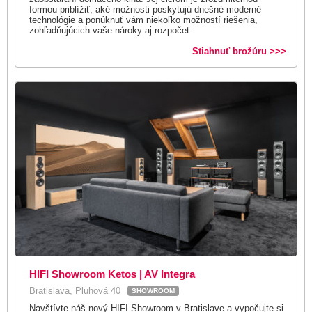
formou priblížiť, aké možnosti poskytujú dnešné moderné
technológie a ponúknuť vám niekoľko možností riešenia,
zohľadňujúcich vaše nároky aj rozpočet.
Stiahnuť brožúru >>>
HIFI Showroom Ketos | AV Integra
Bratislava, Pluhová 40
SHOWROOM
Navštívte náš nový HIFI Showroom v Bratislave a vypočujte si