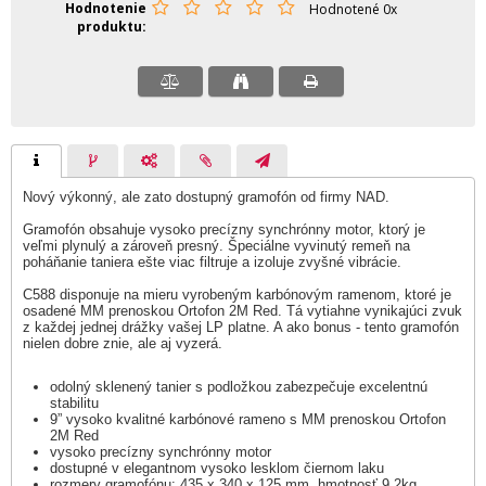
Hodnotenie
Hodnotené 0x
produktu
Nový výkonný, ale zato dostupný gramofón od firmy NAD.
Gramofón obsahuje vysoko precízny synchrónny motor, ktorý je
veľmi plynulý a zároveň presný. Špeciálne vyvinutý remeň na
poháňanie taniera ešte viac filtruje a izoluje zvyšné vibrácie.
C588 disponuje na mieru vyrobeným karbónovým ramenom, ktoré je
osadené MM prenoskou Ortofon 2M Red. Tá vytiahne vynikajúci zvuk
z každej jednej drážky vašej LP platne. A ako bonus - tento gramofón
nielen dobre znie, ale aj vyzerá.
odolný sklenený tanier s podložkou zabezpečuje excelentnú
stabilitu
9” vysoko kvalitné karbónové rameno s MM prenoskou Ortofon
2M Red
vysoko precízny synchrónny motor
dostupné v elegantnom vysoko lesklom čiernom laku
rozmery gramofónu: 435 x 340 x 125 mm, hmotnosť 9.2kg