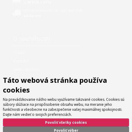
4.80 EUR s DPH
Doručenie kuriérom nad 180 EUR
zadarmo
O spoločnosti
O nás
Kontakt
Veľkoobchod
Táto webová stránka používa
Servis
cookies
Ako nakupovať
Na prevádzkovanie nášho webu využívame takzvané cookies. Cookies sú
súbory slúžiace na prispôsobenie obsahu webu, na meranie jeho
funkčnosti a všeobecne na zabezpečenie vašej maximálnej spokojnosti.
Možnosti platby
Dajte nám vedieť o svojich preferenciách.
Možnosti dopravy
Povoliť všetky cookies
Obchodné podmienky
Povoliť výber