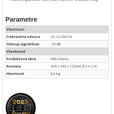
Parametre
Vlastnosti
Frekvenčná odozva
20 -22.000 Hz
Odstup signál/šum
-70 dB
Všeobecné
Produktová séria
NAD Classic
Rozmery
435 x 340 x 125mm (Š x V x H)
Hmotnosť
9,2 kg