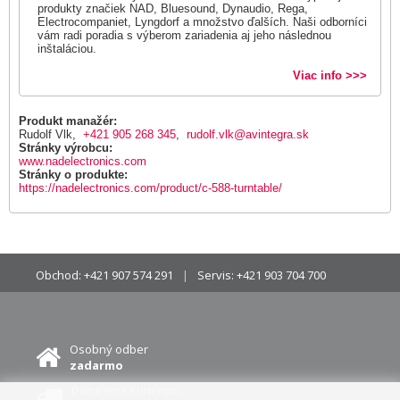
produkty značiek NAD, Bluesound, Dynaudio, Rega,
Electrocompaniet, Lyngdorf a množstvo ďalších. Naši odborníci
vám radi poradia s výberom zariadenia aj jeho následnou
inštaláciou.
Viac info >>>
Produkt manažér:
Rudolf Vlk,
+421 905 268 345
,
rudolf.vlk@avintegra.sk
Stránky výrobcu:
www.nadelectronics.com
Stránky o produkte:
https://nadelectronics.com/product/c-588-turntable/
Obchod:
+421 907 574 291
Servis:
+421 903 704 700
Osobný odber
zadarmo
Doručenie kuriérom