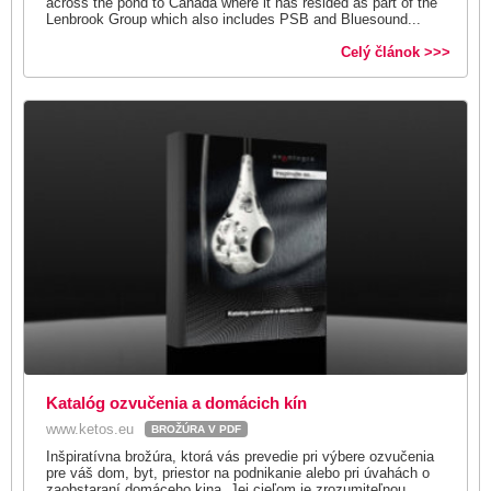
across the pond to Canada where it has resided as part of the
Lenbrook Group which also includes PSB and Bluesound...
Celý článok >>>
Katalóg ozvučenia a domácich kín
www.ketos.eu
BROŽÚRA V PDF
Inšpiratívna brožúra, ktorá vás prevedie pri výbere ozvučenia
pre váš dom, byt, priestor na podnikanie alebo pri úvahách o
zaobstaraní domáceho kina. Jej cieľom je zrozumiteľnou