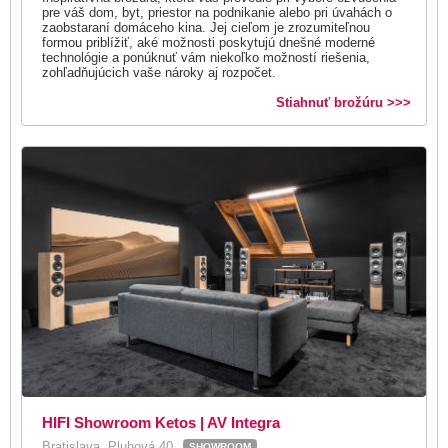
pre váš dom, byt, priestor na podnikanie alebo pri úvahách o
zaobstaraní domáceho kina. Jej cieľom je zrozumiteľnou
formou priblížiť, aké možnosti poskytujú dnešné moderné
technológie a ponúknuť vám niekoľko možností riešenia,
zohľadňujúcich vaše nároky aj rozpočet.
Stiahnuť brožúru >>>
HIFI Showroom Ketos | AV Integra
Bratislava, Pluhová 40
SHOWROOM