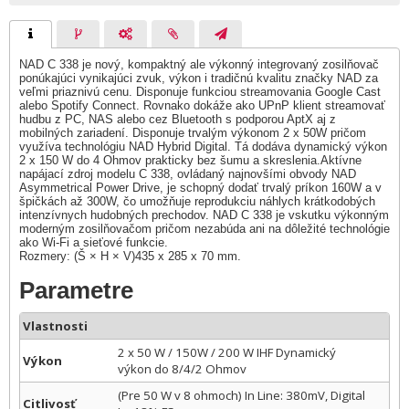
NAD C 338 je nový, kompaktný ale výkonný integrovaný zosilňovač
ponúkajúci vynikajúci zvuk, výkon i tradičnú kvalitu značky NAD za
veľmi priaznivú cenu. Disponuje funkciou streamovania Google Cast
alebo Spotify Connect. Rovnako dokáže ako UPnP klient streamovať
hudbu z PC, NAS alebo cez Bluetooth s podporou AptX aj z
mobilných zariadení. Disponuje trvalým výkonom 2 x 50W pričom
využíva technológiu NAD Hybrid Digital. Tá dodáva dynamický výkon
2 x 150 W do 4 Ohmov prakticky bez šumu a skreslenia.Aktívne
napájací zdroj modelu C 338, ovládaný najnovšími obvody NAD
Asymmetrical Power Drive, je schopný dodať trvalý príkon 160W a v
špičkách až 300W, čo umožňuje reprodukciu náhlych krátkodobých
intenzívnych hudobných prechodov. NAD C 338 je vskutku výkonným
moderným zosilňovačom pričom nezabúda ani na dôležité technológie
ako Wi-Fi a sieťové funkcie.
Rozmery: (Š × H × V)435 x 285 x 70 mm.
Parametre
Vlastnosti
2 x 50 W / 150W / 200 W IHF Dynamický
Výkon
výkon do 8/4/2 Ohmov
(Pre 50 W v 8 ohmoch) In Line: 380mV, Digital
Citlivosť