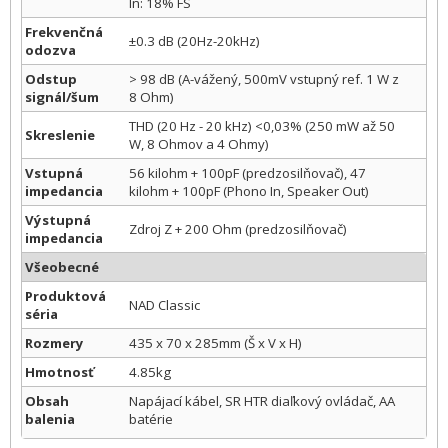
In: 18% FS
Frekvenčná
±0.3 dB (20Hz-20kHz)
odozva
Odstup
> 98 dB (A-vážený, 500mV vstupný ref. 1 W z
signál/šum
8 Ohm)
THD (20 Hz - 20 kHz) <0,03% (250 mW až 50
Skreslenie
W, 8 Ohmov a 4 Ohmy)
Vstupná
56 kilohm + 100pF (predzosilňovač), 47
impedancia
kilohm + 100pF (Phono In, Speaker Out)
Výstupná
Zdroj Z + 200 Ohm (predzosilňovač)
impedancia
Všeobecné
Produktová
NAD Classic
séria
Rozmery
435 x 70 x 285mm (Š x V x H)
Hmotnosť
4.85kg
Obsah
Napájací kábel, SR HTR diaľkový ovládač, AA
balenia
batérie