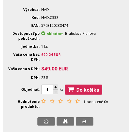
Výrobca
NAD
Kód
NAD.C338
EAN
5703120230474
Dostupnosť po
skladom
Bratislava Pluhová
pobočkách
Jednotka
1 ks
Vaša cena bez
690.24
EUR
DPH
849.00
EUR
Vaša cena s DPH
DPH
23%
Do košíka
Objednať
ks
Hodnotenie
Hodnotené 0x
produktu