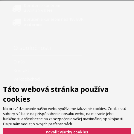
Doručenie kuriérom
4.80 EUR s DPH
Doručenie kuriérom nad 180 EUR
zadarmo
O spoločnosti
O nás
Kontakt
Veľkoobchod
Táto webová stránka používa
Servis
cookies
Ako nakupovať
Na prevádzkovanie nášho webu využívame takzvané cookies. Cookies sú
súbory slúžiace na prispôsobenie obsahu webu, na meranie jeho
funkčnosti a všeobecne na zabezpečenie vašej maximálnej spokojnosti.
Možnosti platby
Dajte nám vedieť o svojich preferenciách.
Možnosti dopravy
Povoliť všetky cookies