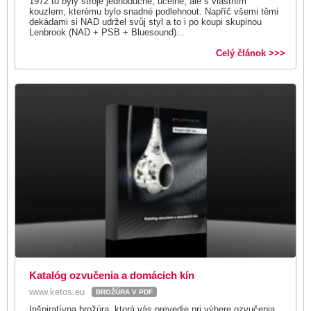
1972 to byly stroje jednoduché, účelné, ale s vlastním
kouzlem, kterému bylo snadné podlehnout. Napříč všemi těmi
dekádami si NAD udržel svůj styl a to i po koupi skupinou
Lenbrook (NAD + PSB + Bluesound)...
Celý článok >>>
Katalóg ozvučenia a domácich kín
www.ketos.eu
BROŽÚRA V PDF
Inšpiratívna brožúra, ktorá vás prevedie pri výbere ozvučenia