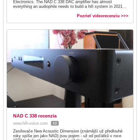
Electronics. The NAD C 338 DAC amplifier has almost
everything an audiophile needs to build a hifi system in 2021...
Pozrieť videorecenziu >>>
NAD C 338 recenzia
www.hifi-voice.com
CZ
Zesilovače New Acoustic Dimension (známější už předlouhé
roky spíše jen jako NAD) jsou pojem - už od počátků v roce