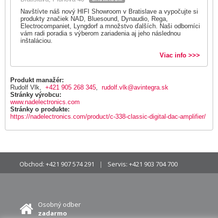
Navštívte náš nový HIFI Showroom v Bratislave a vypočujte si
produkty značiek NAD, Bluesound, Dynaudio, Rega,
Electrocompaniet, Lyngdorf a množstvo ďalších. Naši odborníci
vám radi poradia s výberom zariadenia aj jeho následnou
inštaláciou.
Viac info >>>
Produkt manažér:
Rudolf Vlk,
+421 905 268 345
,
rudolf.vlk@avintegra.sk
Stránky výrobcu:
www.nadelectronics.com
Stránky o produkte:
https://nadelectronics.com/product/c-338-classic-digital-dac-amplifier/
Obchod:
+421 907 574 291
Servis:
+421 903 704 700
Osobný odber
zadarmo