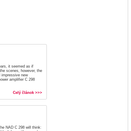
rs, it seemed as if
the scenes, however, the
d impressive new
power amplifier C 298
Celý článok >>>
he NAD C 298 will think: