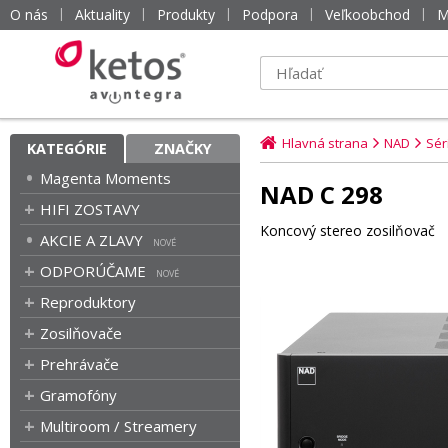
O nás
Aktuality
Produkty
Podpora
Veľkoobchod
M
Hlavná strana
NAD
Sér
KATEGÓRIE
ZNAČKY
Magenta Moments
NAD C 298
HIFI ZOSTAVY
Koncový stereo zosilňovač
AKCIE A ZLAVY
ODPORÚČAME
Reproduktory
Zosilňovače
Prehrávače
Gramofóny
Multiroom / Streamery