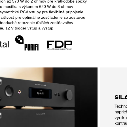
kon až 570 W do 2 ohmov pre krátkodobé špičky
do mostíka s výkonom 620 W do 8 ohmov
ymetrické RCA vstupy pre flexibilné pripojenie
 citlivosť pre optimálne zosúladenie so zostavou
ednoduché reťazenie ďalších zosilňovačov
e, 12 V trigger vstup a výstup
SIL
Techno
napri
vynikn
kontra