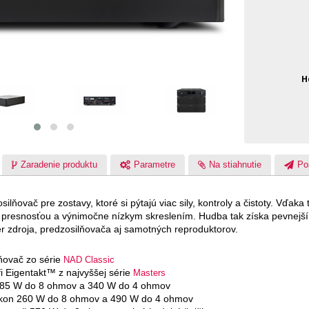
H
Zaradenie produktu
Parametre
Na stiahnutie
Po
lňovač pre zostavy, ktoré si pýtajú viac sily, kontroly a čistoty. Vďaka
 presnosťou a výnimočne nízkym skreslením. Hudba tak získa pevnejší 
r zdroja, predzosilňovača aj samotných reproduktorov.
ňovač zo série
NAD Classic
i Eigentakt™ z najvyššej série
Masters
 185 W do 8 ohmov a 340 W do 4 ohmov
ýkon 260 W do 8 ohmov a 490 W do 4 ohmov