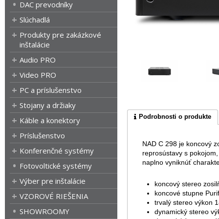
DAC prevodníky
Slúchadlá
Produkty pre zakázkové
inštalácie
Audio PRO
Video PRO
PC a príslušenstvo
Stojany a držiaky
Podrobnosti o produkte
Káble a konektory
Príslušenstvo
NAD C 298 je koncový zosi
Konferenčné systémy
reprosústavy s pokojom,
naplno vyniknúť charakte
Fotovoltické systémy
Výber pre inštalácie
koncový stereo zosil
koncové stupne Purif
VZOROVÉ RIEŠENIA
trvalý stereo výkon
SHOWROOMY
dynamický stereo v