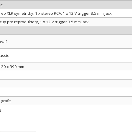
ie
ereo XLR symetrický, 1 x stereo RCA, 1 x 12 V trigger 3.5 mm jack
stup pre reproduktory, 1 x 12 V trigger 3.5 mm jack
ovač
assic
120 x 390 mm
 grafit
g