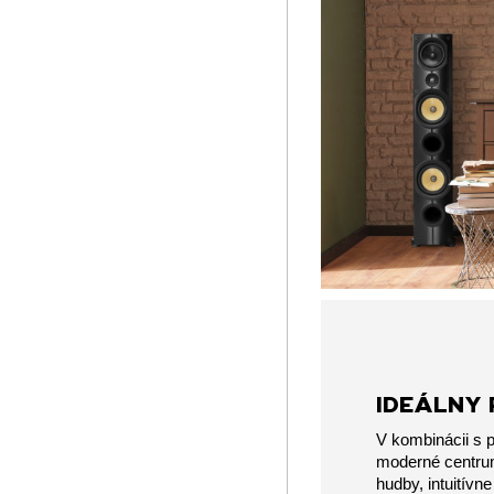
IDEÁLNY 
V kombinácii s
moderné centrum
hudby, intuitívn