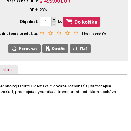
2 499.00
EUR
Vaša cena s DPH
DPH
23%
Do košíka
Objednať
ks
odnotenie produktu
Hodnotené 0x
Porovnať
Strážiť
Tlač
slať info
 technológii Purifi Eigentakt™ dokáže rozhýbať aj náročnejšie
základ, presnejšiu dynamiku a transparentnosť, ktorá necháva