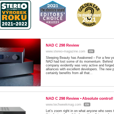
NAD C 298 Review
www.stereo-magazine.com
EN
Sleeping Beauty has Awakened – For a few yea
NAD had lost some of its momentum. Behind 
company evidently was very active and forge
alliances with excellent developers. The new 
certainly benefits from all that...
NAD C 298 Review • Absolute control!
www.techweekmag.com
EN
Let’s zoom right in on what anyone who sees t