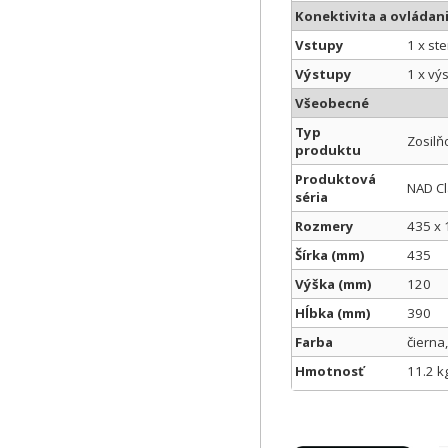
Konektivita a ovládan
Vstupy
1 x st
Výstupy
1 x vý
Všeobecné
Typ
Zosilň
produktu
Produktová
NAD Cl
séria
Rozmery
435 x 
Šírka (mm)
435
Výška (mm)
120
Hĺbka (mm)
390
Farba
čierna,
Hmotnosť
11.2 k