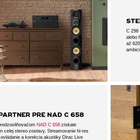
STE
C 298 
alebo 
až 620
ambici
PARTNER PRE NAD C 658
 predzosilňovačom
NAD C 658
získate
 celej stereo zostavy. Streamovanie hi-res
e ovládanie a korekcia akustiky Dirac Live