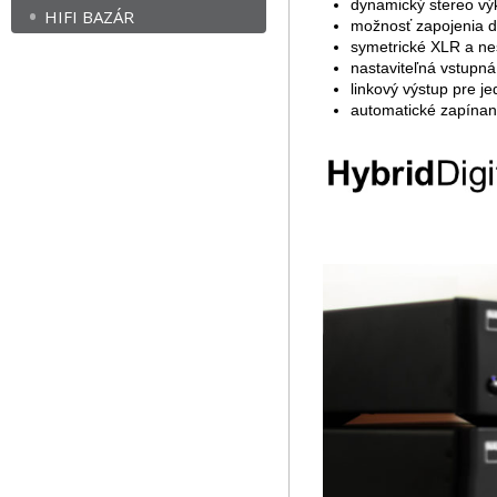
dynamický stereo vý
HIFI BAZÁR
možnosť zapojenia 
symetrické XLR a nes
nastaviteľná vstupná
linkový výstup pre j
automatické zapínani