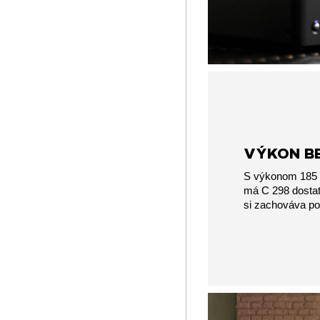
VÝKON B
S výkonom 185 
má C 298 dostat
si zachováva pok