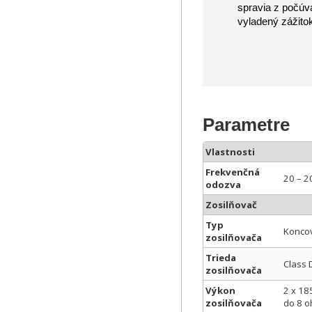
spravia z počúva
vyladený zážito
Parametre
Vlastnosti
Frekvenčná
20 – 2
odozva
Zosilňovač
Typ
Konco
zosilňovača
Trieda
Class 
zosilňovača
Výkon
2 x 18
zosilňovača
do 8 o