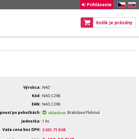
Prihlásenie
CZ
SK
Košík je prázdny
Výrobca
NAD
Kód
NAD.C298
EAN
NAD.C298
pnosť po pobočkách
skladom
Bratislava Pluhová
Jednotka
1 ks
Vaša cena bez DPH
2 031.71
EUR