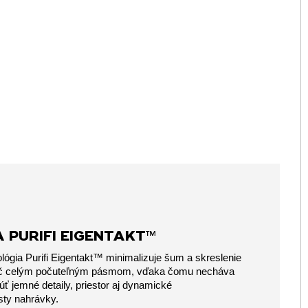
A PURIFI EIGENTAKT™
lógia Purifi Eigentakt™ minimalizuje šum a skreslenie
eč celým počuteľným pásmom, vďaka čomu necháva
úť jemné detaily, priestor aj dynamické
sty nahrávky.