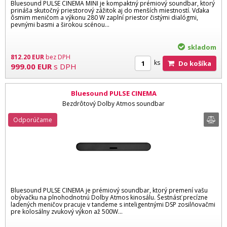
Bluesound PULSE CINEMA MINI je kompaktný prémiový soundbar, ktorý
prináša skutočný priestorový zážitok aj do menších miestností. Vďaka
ôsmim meničom a výkonu 280 W zaplní priestor čistými dialógmi,
pevnými basmi a širokou scénou...
skladom
812.20
EUR
bez DPH
ks
Do košíka
999.00
EUR
s DPH
Bluesound PULSE CINEMA
Bezdrôtový Dolby Atmos soundbar
Odporúčame
Bluesound PULSE CINEMA je prémiový soundbar, ktorý premení vašu
obývačku na plnohodnotnú Dolby Atmos kinosálu. Šestnásť precízne
ladených meničov pracuje v tandeme s inteligentnými DSP zosilňovačmi
pre kolosálny zvukový výkon až 500W...