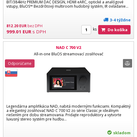
BIT/384kHz PREMIUM DAC DESIGN, HDMI eARC, optické a analógové
vstupy, BluOS™ Bezdrôtový multiroom hudobný systém, IR ovládanie...
3-4 týždne
812.20
EUR
bez DPH
ks
Do košíka
999.01
EUR
s DPH
NAD C 700 V2
All-in-one BluOS streamovací zosilňovač
Odporúčame
Legendárna amplifikácia NAD, nabitá modernými funkciami. Kompaktný
a elegantný zosilňovač NAD C 700 V2 zo série Classic je ideálnym
riešením pre dobu streamovania. Pridajte reproduktory a vytvorte
luxusný stereo systém pre hudbu...
skladom