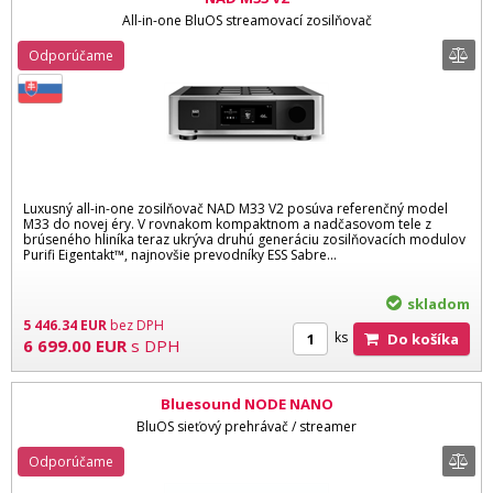
All-in-one BluOS streamovací zosilňovač
Odporúčame
Luxusný all-in-one zosilňovač NAD M33 V2 posúva referenčný model
M33 do novej éry. V rovnakom kompaktnom a nadčasovom tele z
brúseného hliníka teraz ukrýva druhú generáciu zosilňovacích modulov
Purifi Eigentakt™, najnovšie prevodníky ESS Sabre...
skladom
5 446.34
EUR
bez DPH
ks
Do košíka
6 699.00
EUR
s DPH
Bluesound NODE NANO
BluOS sieťový prehrávač / streamer
Odporúčame