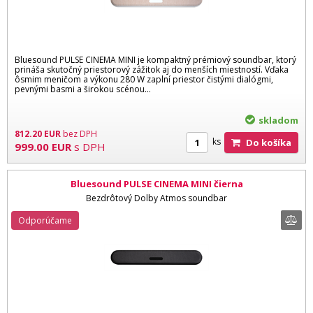
Bluesound PULSE CINEMA MINI je kompaktný prémiový soundbar, ktorý
prináša skutočný priestorový zážitok aj do menších miestností. Vďaka
ôsmim meničom a výkonu 280 W zaplní priestor čistými dialógmi,
pevnými basmi a širokou scénou...
skladom
812.20
EUR
bez DPH
ks
Do košíka
999.00
EUR
s DPH
Bluesound PULSE CINEMA MINI čierna
Bezdrôtový Dolby Atmos soundbar
Odporúčame