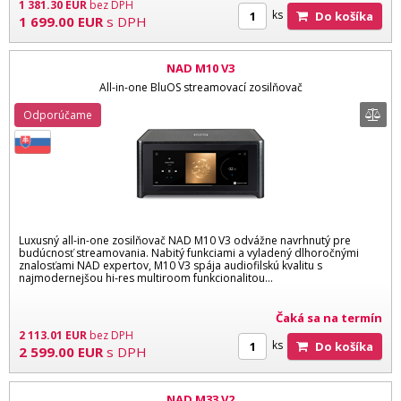
1 381.30
EUR
bez DPH
ks
Do košíka
1 699.00
EUR
s DPH
NAD M10 V3
All-in-one BluOS streamovací zosilňovač
Odporúčame
Luxusný all-in-one zosilňovač NAD M10 V3 odvážne navrhnutý pre
budúcnosť streamovania. Nabitý funkciami a vyladený dlhoročnými
znalosťami NAD expertov, M10 V3 spája audiofilskú kvalitu s
najmodernejšou hi-res multiroom funkcionalitou...
Čaká sa na termín
2 113.01
EUR
bez DPH
ks
Do košíka
2 599.00
EUR
s DPH
NAD M33 V2