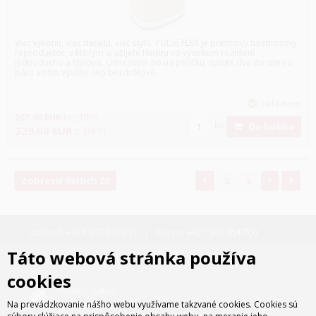
Viac výkonu, viac detailu, viac štýlu. PULSE FLEX je prémiový bezdrôtový
reproduktor, s ktorým si užijete hudbu vo vysokom rozlíšení
jednoducho a štýlovo. Umiestnite ho na poličku, spojte dva do stereo
páru alebo využite ako bezdrôtové...
skladom
267.48
EUR
bez DPH
ks
Do košíka
329.00
EUR
s DPH
Zobraziť ďalších 20
1
2
3
Obchod:
+421 907 574 291
Servis:
+421 903 704 700
Táto webová stránka používa
cookies
Osobný odber
zadarmo
Na prevádzkovanie nášho webu využívame takzvané cookies. Cookies sú