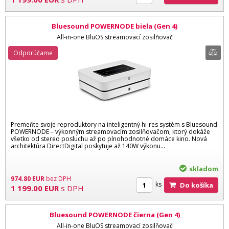
Bluesound POWERNODE biela (Gen 4)
All-in-one BluOS streamovací zosilňovač
Odporúčame
Premeňte svoje reproduktory na inteligentný hi-res systém s Bluesound
POWERNODE – výkonným streamovacím zosilňovačom, ktorý dokáže
všetko od stereo posluchu až po plnohodnotné domáce kino. Nová
architektúra DirectDigital poskytuje až 140W výkonu...
skladom
974.80
EUR
bez DPH
ks
Do košíka
1 199.00
EUR
s DPH
Bluesound POWERNODE čierna (Gen 4)
All-in-one BluOS streamovací zosilňovač