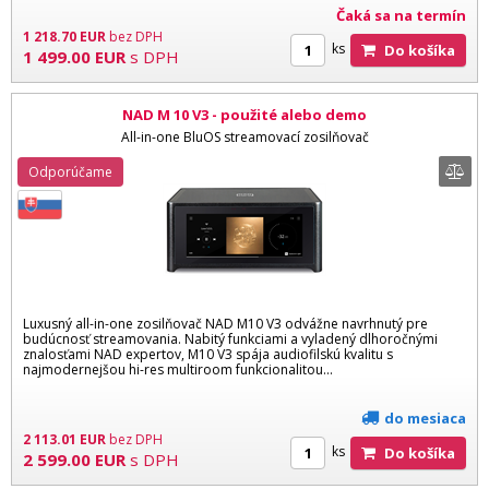
Čaká sa na termín
1 218.70
EUR
bez DPH
ks
Do košíka
1 499.00
EUR
s DPH
NAD M 10 V3 - použité alebo demo
All-in-one BluOS streamovací zosilňovač
Odporúčame
Luxusný all-in-one zosilňovač NAD M10 V3 odvážne navrhnutý pre
budúcnosť streamovania. Nabitý funkciami a vyladený dlhoročnými
znalosťami NAD expertov, M10 V3 spája audiofilskú kvalitu s
najmodernejšou hi-res multiroom funkcionalitou...
do mesiaca
2 113.01
EUR
bez DPH
ks
Do košíka
2 599.00
EUR
s DPH