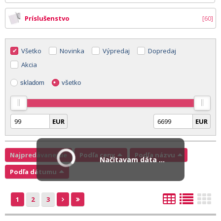
Príslušenstvo
60
Všetko
Novinka
Výpredaj
Dopredaj
Akcia
skladom
všetko
EUR
EUR
Najpredávanejšie
Podľa ceny
Podľa názvu
Načítavam dáta ...
Podľa dátumu
1
2
3