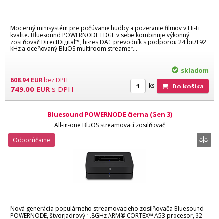
Moderný minisystém pre počúvanie hudby a pozeranie filmov v Hi-Fi
kvalite. Bluesound POWERNODE EDGE v sebe kombinuje výkonný
zosilňovač DirectDigital™, hi-res DAC prevodník s podporou 24 bit/192
kHz a oceňovaný BluOS multiroom streamer...
skladom
608.94
EUR
bez DPH
ks
Do košíka
749.00
EUR
s DPH
Bluesound POWERNODE čierna (Gen 3)
All-in-one BluOS streamovací zosilňovač
Odporúčame
Nová generácia populárneho streamovacieho zosilňovača Bluesound
POWERNODE, štvorjadrový 1.8GHz ARM® CORTEX™ A53 procesor, 32-