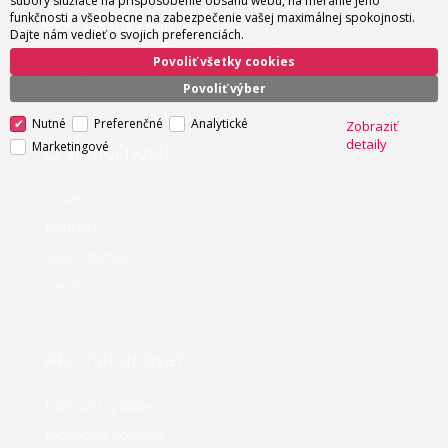
súbory slúžiace na prispôsobenie obsahu webu, na meranie jeho
Doručenie kuriérom
funkčnosti a všeobecne na zabezpečenie vašej maximálnej spokojnosti.
4.80 EUR s DPH
Dajte nám vedieť o svojich preferenciách.
Doručenie kuriérom nad 180 EUR
Povoliť všetky cookies
zadarmo
Povoliť výber
Nutné
Preferenčné
Analytické
Zobraziť
detaily
Marketingové
O spoločnosti
O nás
Kontakt
Veľkoobchod
Servis
Ako nakupovať
Možnosti platby
Možnosti dopravy