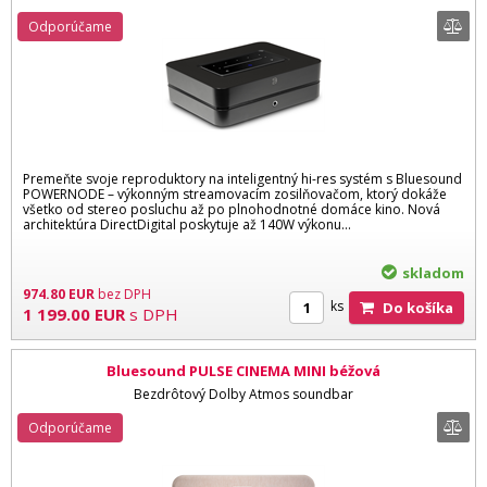
Odporúčame
Premeňte svoje reproduktory na inteligentný hi-res systém s Bluesound
POWERNODE – výkonným streamovacím zosilňovačom, ktorý dokáže
všetko od stereo posluchu až po plnohodnotné domáce kino. Nová
architektúra DirectDigital poskytuje až 140W výkonu...
skladom
974.80
EUR
bez DPH
ks
Do košíka
1 199.00
EUR
s DPH
Bluesound PULSE CINEMA MINI béžová
Bezdrôtový Dolby Atmos soundbar
Odporúčame