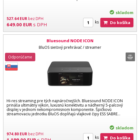
skladom
527.64
EUR
bez DPH
ks
Do košíka
649.00
EUR
s DPH
Bluesound NODE ICON
BluOS sieťový prehrávač / streamer
Odporúčame
Hi-res streaming pre tých najnáročnejších. Bluesound NODE ICON
prináša ultimátny výkon, luxusnú konektivitu a nádherný 5-palcový
displej v jednom nekompromisnom komponente. Špičkovú
streamovaciu jednotku BluOS dopĺňajú vlajkové čipy ESS SABRE…
skladom
974.80
EUR
bez DPH
ks
Do košíka
1 199.00
EUR
s DPH