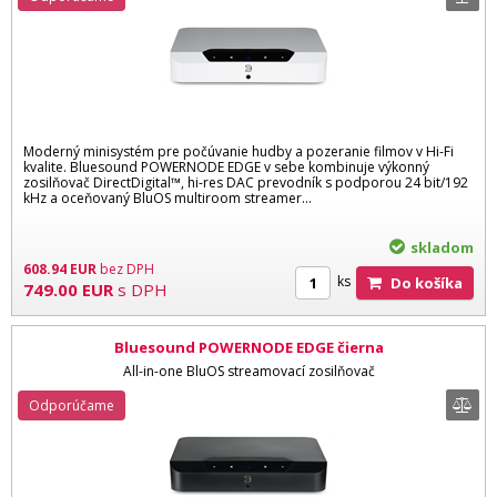
Moderný minisystém pre počúvanie hudby a pozeranie filmov v Hi-Fi
kvalite. Bluesound POWERNODE EDGE v sebe kombinuje výkonný
zosilňovač DirectDigital™, hi-res DAC prevodník s podporou 24 bit/192
kHz a oceňovaný BluOS multiroom streamer...
skladom
608.94
EUR
bez DPH
ks
Do košíka
749.00
EUR
s DPH
Bluesound POWERNODE EDGE čierna
All-in-one BluOS streamovací zosilňovač
Odporúčame