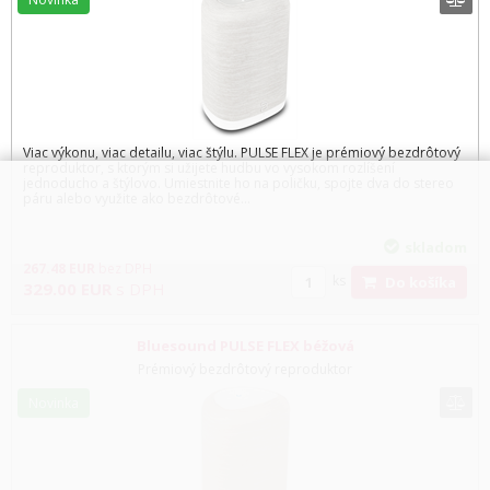
Viac výkonu, viac detailu, viac štýlu. PULSE FLEX je prémiový bezdrôtový
reproduktor, s ktorým si užijete hudbu vo vysokom rozlíšení
jednoducho a štýlovo. Umiestnite ho na poličku, spojte dva do stereo
páru alebo využite ako bezdrôtové...
skladom
267.48
EUR
bez DPH
ks
Do košíka
329.00
EUR
s DPH
Bluesound PULSE FLEX béžová
Prémiový bezdrôtový reproduktor
Novinka