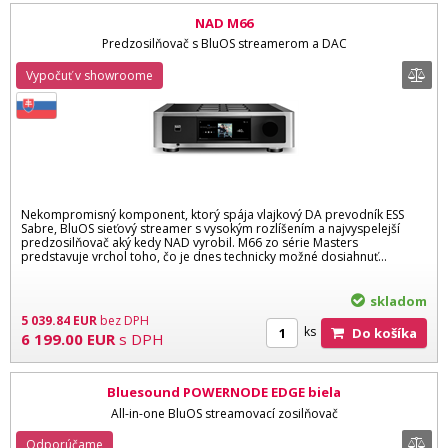
NAD M66
Predzosilňovač s BluOS streamerom a DAC
Vypočuť v showroome
Nekompromisný komponent, ktorý spája vlajkový DA prevodník ESS
Sabre, BluOS sieťový streamer s vysokým rozlíšením a najvyspelejší
predzosilňovač aký kedy NAD vyrobil. M66 zo série Masters
predstavuje vrchol toho, čo je dnes technicky možné dosiahnuť...
skladom
5 039.84
EUR
bez DPH
ks
Do košíka
6 199.00
EUR
s DPH
Bluesound POWERNODE EDGE biela
All-in-one BluOS streamovací zosilňovač
Odporúčame