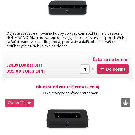
Objavte svet streamovania hudby vo vysokom rozlíšení s Bluesound
NODE NANO. Stačí ho zapojiť do svojej stereo zostavy, pripojiť k Wi-Fi a
začať streamovať. Hudba, rádiá, podcasty a ďalší obsah z vašich
obľúbených služieb je ako na dosah…
Čaká sa na termín
324.39
EUR
bez DPH
ks
Do košíka
399.00
EUR
s DPH
Bluesound NODE čierna (Gen 4)
BluOS sieťový prehrávač / streamer
Odporúčame