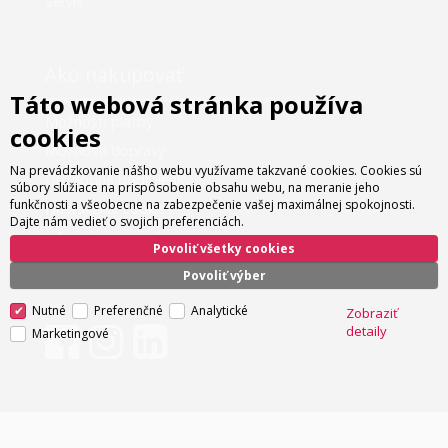
Servis
Ako nakupovať
Táto webová stránka používa
Možnosti platby
cookies
Možnosti dopravy
Na prevádzkovanie nášho webu využívame takzvané cookies. Cookies sú
Obchodné podmienky
súbory slúžiace na prispôsobenie obsahu webu, na meranie jeho
funkčnosti a všeobecne na zabezpečenie vašej maximálnej spokojnosti.
Nastavenie cookies
Dajte nám vedieť o svojich preferenciách.
Informácie o cookies
Povoliť všetky cookies
Povoliť výber
Nutné
Preferenčné
Analytické
Zobraziť
detaily
Marketingové