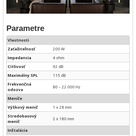
Parametre
Vlastnosti
Zaťažiteľnosť
200 W
Impedancia
4 ohm
Citlivosť
92 dB
Maximálny SPL
115 dB
Frekvenčná
80 – 22 000 Hz
odozva
Meniče
Výškový menič
1 x 28 mm
Stredobasový
2 x 180 mm
menič
Inštalácia