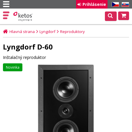
Prihlásenie
CZ
SK
Hlavná strana
Lyngdorf
Reproduktory
Lyngdorf D-60
Inštalačný reproduktor
Novinka