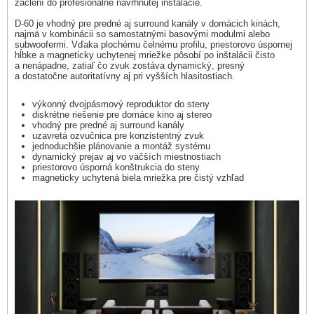
začlení do profesionálne navrhnutej inštalácie.
D-60 je vhodný pre predné aj surround kanály v domácich kinách,
najmä v kombinácii so samostatnými basovými modulmi alebo
subwoofermi. Vďaka plochému čelnému profilu, priestorovo úspornej
hĺbke a magneticky uchytenej mriežke pôsobí po inštalácii čisto
a nenápadne, zatiaľ čo zvuk zostáva dynamický, presný
a dostatočne autoritatívny aj pri vyšších hlasitostiach.
výkonný dvojpásmový reproduktor do steny
diskrétne riešenie pre domáce kino aj stereo
vhodný pre predné aj surround kanály
uzavretá ozvučnica pre konzistentný zvuk
jednoduchšie plánovanie a montáž systému
dynamický prejav aj vo väčších miestnostiach
priestorovo úsporná konštrukcia do steny
magneticky uchytená biela mriežka pre čistý vzhľad