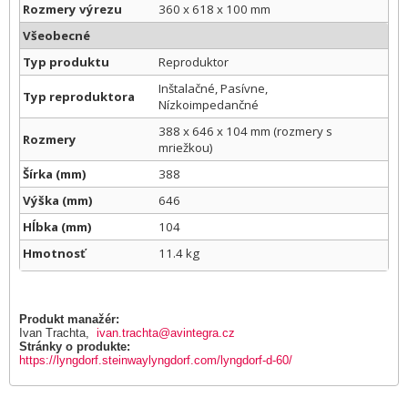
Rozmery výrezu
360 x 618 x 100 mm
Všeobecné
Typ produktu
Reproduktor
Inštalačné, Pasívne,
Typ reproduktora
Nízkoimpedančné
388 x 646 x 104 mm (rozmery s
Rozmery
mriežkou)
Šírka (mm)
388
Výška (mm)
646
Hĺbka (mm)
104
Hmotnosť
11.4 kg
Produkt manažér:
Ivan Trachta,
ivan.trachta@avintegra.cz
Stránky o produkte:
https://lyngdorf.steinwaylyngdorf.com/lyngdorf-d-60/