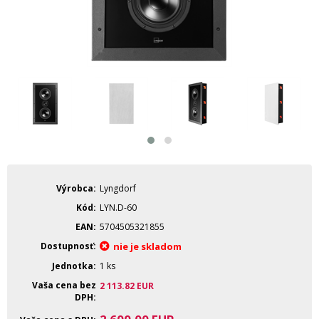
Výrobca
Lyngdorf
Kód
LYN.D-60
EAN
5704505321855
Dostupnosť
nie je skladom
Jednotka
1 ks
Vaša cena bez
2 113.82
EUR
DPH