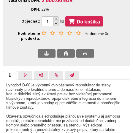
2 600.00
EUR
Vaša cena s DPH
DPH
23%
Do košíka
Objednať
ks
Hodnotenie
Hodnotené 0x
produktu
Lyngdorf D-60 je výkonný dvojpásmový reproduktor do steny,
navrhnutý pre kvalitné stereo a domáce kino inštalácie,
kde je dôležitý silný zvukový prejav bez viditeľnej prítomnosti
klasických reproduktorov. Spája diskrétnu integráciu do interiéru
s výkonom, ktorý je vhodný aj pre väčšie miestnosti a náročnejšie
filmové zostavy.
Uzavretá ozvučnica zjednodušuje plánovanie systému aj samotnú
montáž, pretože reproduktor nie je závislý od dodatočnej zadnej
komory alebo presného priestoru za stenou. Výsledkom
je konzistentný a predvídateľný zvukový prejav, ktorý sa ľahšie