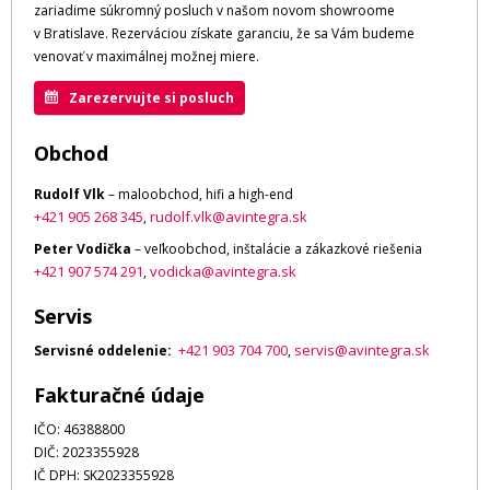
zariadime súkromný posluch v našom novom showroome
v Bratislave. Rezerváciou získate garanciu, že sa Vám budeme
venovať v maximálnej možnej miere.
Zarezervujte si posluch
Obchod
Rudolf Vlk
– maloobchod, hifi a high-end
+421 905 268 345
rudolf.vlk@avintegra.sk
,
Peter Vodička
– veľkoobchod, inštalácie a zákazkové riešenia
+421 907 574 291
vodicka@avintegra.sk
,
Servis
+421 903 704 700
servis@avintegra.sk
Servisné oddelenie:
,
Fakturačné údaje
IČO: 46388800
DIČ: 2023355928
IČ DPH: SK2023355928