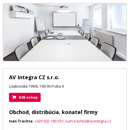
AV Integra CZ s.r.o.
Lisabonská 799/8, 190 00 Praha 9
B2B eshop
Obchod, distribúcia, konateľ firmy
+420 602 180 597
ivan.trachta@avintegra.cz
Ivan Trachta:
,