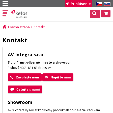
Prihlásenie
CZ
SK
Hlavná strana
Kontakt
Kontakt
AV Integra s.r.o.
Sídlo firmy, odberné miesto a showroom:
Pluhová 40/A, 831 03 Bratislava
Zavolajte nám
Napíšte nám
Četujte s nami
Showroom
Ak si chcete vyskúšať konkrétny produkt alebo riešenie, radi vám