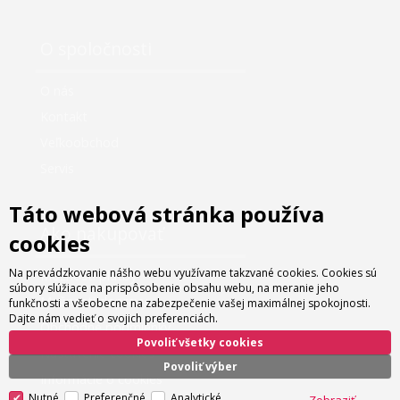
O spoločnosti
O nás
Kontakt
Veľkoobchod
Servis
Táto webová stránka používa
Ako nakupovať
cookies
Na prevádzkovanie nášho webu využívame takzvané cookies. Cookies sú
Možnosti platby
súbory slúžiace na prispôsobenie obsahu webu, na meranie jeho
Možnosti dopravy
funkčnosti a všeobecne na zabezpečenie vašej maximálnej spokojnosti.
Dajte nám vedieť o svojich preferenciách.
Obchodné podmienky
Povoliť všetky cookies
Nastavenie cookies
Povoliť výber
Informácie o cookies
Nutné
Preferenčné
Analytické
Zobraziť