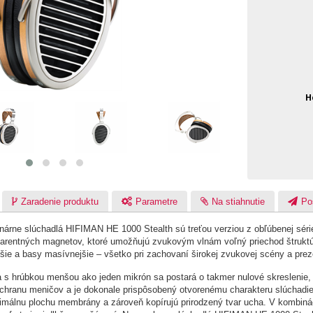
H
Zaradenie produktu
Parametre
Na stiahnutie
Po
árne slúchadlá HIFIMAN HE 1000 Stealth sú treťou verziou z obľúbenej série
sparentných magnetov, ktoré umožňujú zvukovým vlnám voľný priechod štruktú
jšie a basy masívnejšie – všetko pri zachovaní širokej zvukovej scény a prez
s hrúbkou menšou ako jeden mikrón sa postará o takmer nulové skreslenie, 
hranu meničov a je dokonale prispôsobený otvorenému charakteru slúchadiel.
imálnu plochu membrány a zároveň kopírujú prirodzený tvar ucha. V kombiná