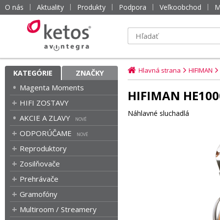
O nás
Aktuality
Produkty
Podpora
Veľkoobchod
M
Hlavná strana
HIFIMAN
KATEGÓRIE
ZNAČKY
Magenta Moments
HIFIMAN HE1000
HIFI ZOSTAVY
Náhlavné sluchadlá
AKCIE A ZLAVY
ODPORÚČAME
Reproduktory
Zosilňovače
Prehrávače
Gramofóny
Multiroom / Streamery