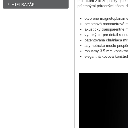
mostíkom z kože poskytujú ko
HIFI BAZÁR
príjemnými prírodnými tónmi 
otvorené magnetoplanárne 
prelomová nanometrová m
akusticky transparentné m
vysoký cit pre detail s ne
patentovaná chrániaca mr
asymetrické mušle prispô
robustný 3.5 mm konekto
elegantná kovová konštru