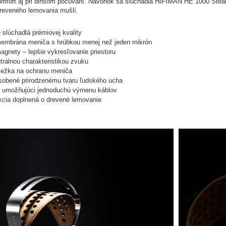
mfort aj pri dlhšom počúvaní. Navonok sa slúchadlá HIFIMAN HE 1000 Stealt
dreveného lemovania mušlí.
slúchadlá prémiovej kvality
embrána meniča s hrúbkou menej než jeden mikrón
agnety – lepšie vykresľovanie priestoru
utrálnou charakteristikou zvuku
iežka na ochranu meniča
sobené prirodzenému tvaru ľudského ucha
r umožňujúci jednoduchú výmenu káblov
kcia doplnená o drevené lemovanie