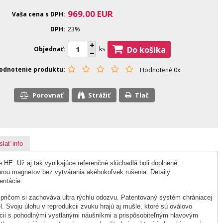
969.00
EUR
Vaša cena s DPH
DPH
23%
Do košíka
Objednať
ks
odnotenie produktu
Hodnotené 0x
Porovnať
Strážiť
Tlač
slať info
 HE. Už aj tak vynikajúce referenčné slúchadlá boli doplnené
rou magnetov bez vytvárania akéhokoľvek rušenia. Detaily
entácie.
pričom si zachováva ultra rýchlu odozvu. Patentovaný systém chrániacej
 Svoju úlohu v reprodukcii zvuku hrajú aj mušle, ktoré sú oválovo
cii s pohodlnými vystlanými náušníkmi a prispôsobiteľným hlavovým