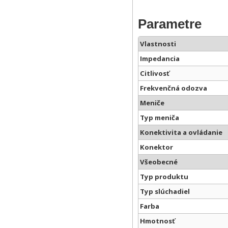
Parametre
Vlastnosti
Impedancia
Citlivosť
Frekvenčná odozva
Meniče
Typ meniča
Konektivita a ovládanie
Konektor
Všeobecné
Typ produktu
Typ slúchadiel
Farba
Hmotnosť