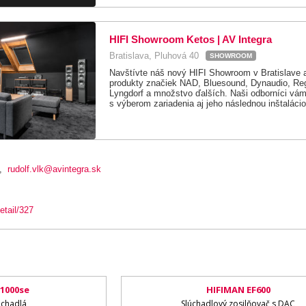
HIFI Showroom Ketos | AV Integra
Bratislava, Pluhová 40
SHOWROOM
Navštívte náš nový HIFI Showroom v Bratislave a
produkty značiek NAD, Bluesound, Dynaudio, Reg
Lyngdorf a množstvo ďalších. Naši odborníci vám 
s výberom zariadenia aj jeho následnou inštalácio
,
rudolf.vlk@avintegra.sk
etail/327
1000se
HIFIMAN EF600
uchadlá
Slúchadlový zosilňovač s DAC