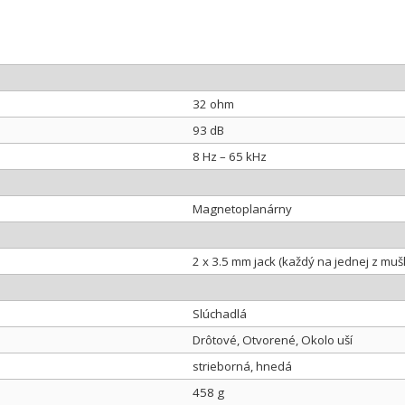
32 ohm
93 dB
8 Hz – 65 kHz
Magnetoplanárny
2 x 3.5 mm jack (každý na jednej z mušl
Slúchadlá
Drôtové, Otvorené, Okolo uší
strieborná, hnedá
458 g