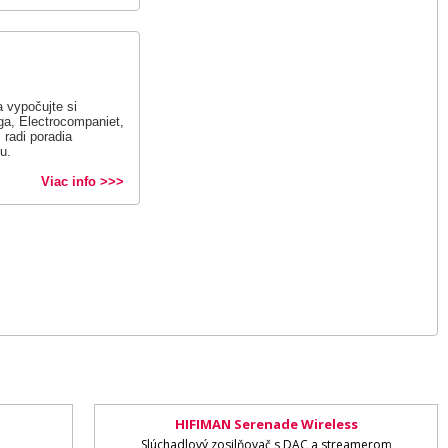
 vypočujte si
a, Electrocompaniet,
radi poradia
u.
Viac info >>>
HIFIMAN Serenade Wireless
Slúchadlový zosilňovač s DAC a streamerom