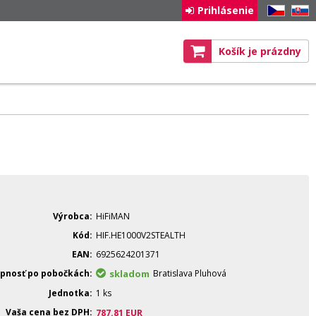
Prihlásenie
CZ
SK
Košík je prázdny
Výrobca
HiFiMAN
Kód
HIF.HE1000V2STEALTH
EAN
6925624201371
pnosť po pobočkách
skladom
Bratislava Pluhová
Jednotka
1 ks
Vaša cena bez DPH
787.81
EUR