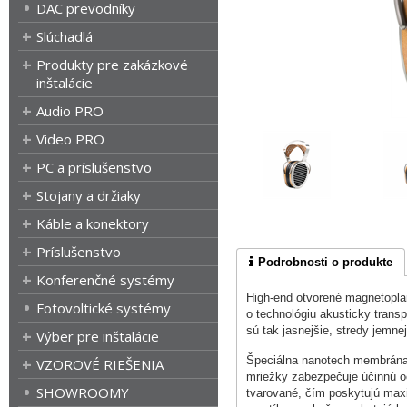
DAC prevodníky
Slúchadlá
Produkty pre zakázkové
inštalácie
Audio PRO
Video PRO
PC a príslušenstvo
Stojany a držiaky
Káble a konektory
Príslušenstvo
Podrobnosti o produkte
Konferenčné systémy
High-end otvorené magnetoplan
Fotovoltické systémy
o technológiu akusticky tran
sú tak jasnejšie, stredy jemne
Výber pre inštalácie
Špeciálna nanotech membrána 
VZOROVÉ RIEŠENIA
mriežky zabezpečuje účinnú oc
SHOWROOMY
tvarované, čím poskytujú max