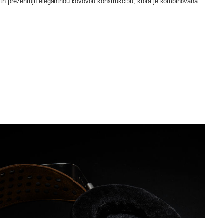
h prezentujú elegantnou kovovou konštrukciou, ktorá je kombinovaná