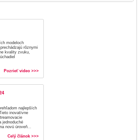
ších modeloch
 prechádzajú rôznymi
ne kvality zvuku,
lúchadiel
Pozrieť video >>>
24
rehľadom najlepších
 Tieto inovatívne
streamovacie
 a jednoduché
na novú úroveň...
Celý článok >>>