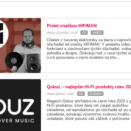
Prelet značkou HIFIMAN
www.youtube.com
CZ
VIDEO
Chalani z luxusnej elektroniky sa bavia o najnov
slúchadiel od značky HIFIMAN. V priebehu videa
funkciami a vlastnosťami týchto slúchadiel, vráta
pohodlia a dizajnu. Diskutujú tiež o cene týchto s
a ich porovnaniu s inými modelmi na trhu...
Qobuz – najlepšie Hi-Fi produkty roku 20
www.qobuz.com
EN
ČLÁNOK
Magazín Qobuz prichádza na záver roka 2024 s p
Hi-Fi produktov, ktoré daný rok zaujali audiofilov.
zariadenia, od reproduktorov po slúchadlá až po 
zariadenia, ponúkajú výnimočnú zvukovú kvalitu
ovládanie, ktoré posunú váš zážitok z počúvania 