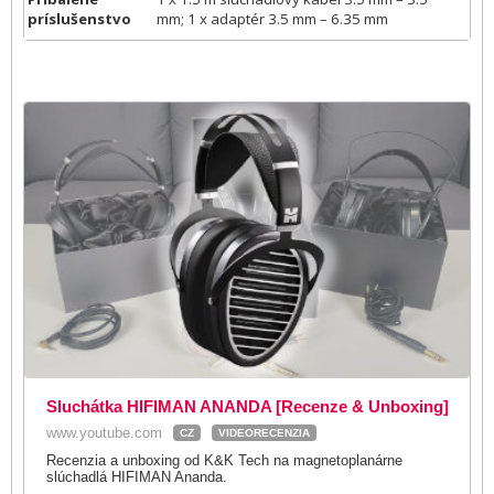
príslušenstvo
mm; 1 x adaptér 3.5 mm – 6.35 mm
Sluchátka HIFIMAN ANANDA [Recenze & Unboxing]
www.youtube.com
CZ
VIDEORECENZIA
Recenzia a unboxing od K&K Tech na magnetoplanárne
slúchadlá HIFIMAN Ananda.