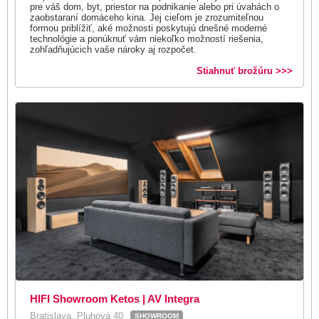
pre váš dom, byt, priestor na podnikanie alebo pri úvahách o
zaobstaraní domáceho kina. Jej cieľom je zrozumiteľnou
formou priblížiť, aké možnosti poskytujú dnešné moderné
technológie a ponúknuť vám niekoľko možností riešenia,
zohľadňujúcich vaše nároky aj rozpočet.
Stiahnuť brožúru >>>
HIFI Showroom Ketos | AV Integra
Bratislava, Pluhová 40
SHOWROOM