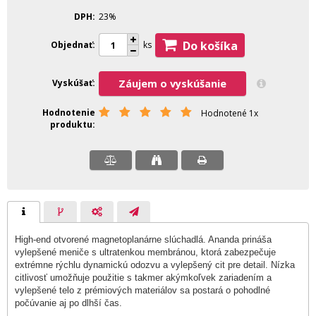
DPH
23%
Do košíka
Objednať
ks
Vyskúšať
Záujem o vyskúšanie
Hodnotenie
Hodnotené 1x
produktu
High-end otvorené magnetoplanárne slúchadlá. Ananda prináša
vylepšené meniče s ultratenkou membránou, ktorá zabezpečuje
extrémne rýchlu dynamickú odozvu a vylepšený cit pre detail. Nízka
citlivosť umožňuje použitie s takmer akýmkoľvek zariadením a
vylepšené telo z prémiových materiálov sa postará o pohodlné
počúvanie aj po dlhší čas.