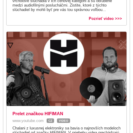
vrcholové slúchadlá v ich cenovej kategórii a sú obľúbené
medzi audiofilnými poslucháčmi. Zistite, ktoré z týchto
slúchadiel by mohli byť pre vás tou správnou voľbou...
Pozrieť video >>>
Prelet značkou HIFIMAN
www.youtube.com
CZ
VIDEO
Chalani z luxusnej elektroniky sa bavia o najnovších modeloch
slúchadiel od značky HIFIMAN. V priebehu videa prechádzajú