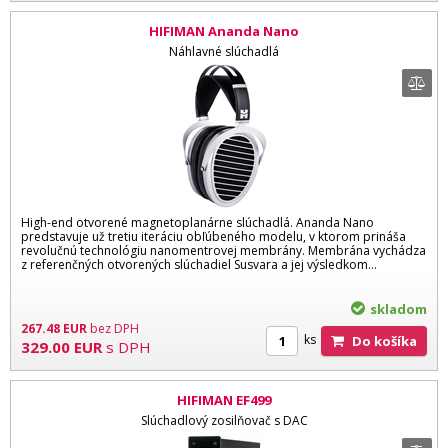
HIFIMAN Ananda Nano
Náhlavné slúchadlá
High-end otvorené magnetoplanárne slúchadlá. Ananda Nano
predstavuje už tretiu iteráciu obľúbeného modelu, v ktorom prináša
revolučnú technológiu nanomentrovej membrány. Membrána vychádza
z referenčných otvorených slúchadiel Susvara a jej výsledkom...
skladom
267.48
EUR
bez DPH
ks
Do košíka
329.00
EUR
s DPH
HIFIMAN EF499
Slúchadlový zosilňovač s DAC