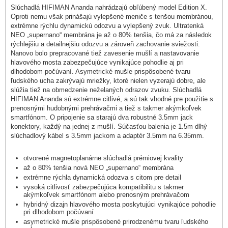
Slúchadlá HIFIMAN Ananda nahrádzajú obľúbený model Edition X.
Oproti nemu však prinášajú vylepšené meniče s tenšou membránou,
extrémne rýchlu dynamickú odozvu a vylepšený zvuk. Ultratenká
NEO „supernano“ membrána je až o 80% tenšia, čo má za následok
rýchlejšiu a detailnejšiu odozvu a zároveň zachovanie sviežosti.
Nanovo bolo prepracované tiež zavesenie mušlí a nastavovanie
hlavového mosta zabezpečujúce vynikajúce pohodlie aj pri
dlhodobom počúvaní. Asymetrické mušle prispôsobené tvaru
ľudského ucha zakrývajú mriežky, ktoré nielen vyzerajú dobre, ale
slúžia tiež na obmedzenie neželaných odrazov zvuku. Slúchadlá
HIFIMAN Ananda sú extrémne citlivé, a sú tak vhodné pre použitie s
prenosnými hudobnými prehrávačmi a tiež s takmer akýmkoľvek
smartfónom. O pripojenie sa starajú dva robustné 3.5mm jack
konektory, každý na jednej z mušlí. Súčasťou balenia je 1.5m dlhý
slúchadlový kábel s 3.5mm jackom a adaptér 3.5mm na 6.35mm.
otvorené magnetoplanárne slúchadlá prémiovej kvality
až o 80% tenšia nová NEO „supernano“ membrána
extrémne rýchla dynamická odozva s citom pre detail
vysoká citlivosť zabezpečujúca kompatibilitu s takmer
akýmkoľvek smartfónom alebo prenosným prehrávačom
hybridný dizajn hlavového mosta poskytujúci vynikajúce pohodlie
pri dlhodobom počúvaní
asymetrické mušle prispôsobené prirodzenému tvaru ľudského