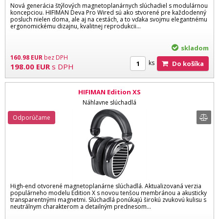
Nová generácia štýlových magnetoplanárnych slúchadiel s modulárnou
koncepciou. HIFIMAN Deva Pro Wired sú ako stvorené pre každodenný
posluch nielen doma, ale aj na cestách, a to vďaka svojmu elegantnému
ergonomickému dizajnu, kvalitnej reprodukcii...
skladom
160.98
EUR
bez DPH
ks
Do košíka
198.00
EUR
s DPH
HIFIMAN Edition XS
Náhlavne slúchadlá
Odporúčame
High-end otvorené magnetoplanárne slúchadlá. Aktualizovaná verzia
populárneho modelu Edition X s novou tenšou membránou a akusticky
transparentnými magnetmi. Slúchadlá ponúkajú širokú zvukovú kulisu s
neutrálnym charakterom a detailným prednesom...