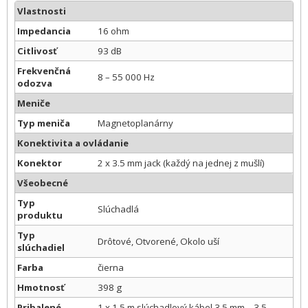
Vlastnosti
Impedancia
16 ohm
Citlivosť
93 dB
Frekvenčná
8 – 55 000 Hz
odozva
Meniče
Typ meniča
Magnetoplanárny
Konektivita a ovládanie
Konektor
2 x 3.5 mm jack (každý na jednej z mušlí)
Všeobecné
Typ
Slúchadlá
produktu
Typ
Drôtové, Otvorené, Okolo uší
slúchadiel
Farba
čierna
Hmotnosť
398 g
Pribalené
1 x 1.5 m slúchadlový kábel 3.5 mm – 3.5