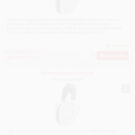
Otvorené magnetoplanárne slúchadlá HIFIMAN Edition XV s novou
generáciou ultratenkej membrány a zosilneným magnetickým
systémom pre maximálnu čistotu a detail. Nový kompozitný hlavový
mostík 2. generácie znižuje hmotnosť a zvyšuje pohodlie...
skladom
332.52
EUR
bez DPH
ks
Do košíka
409.00
EUR
s DPH
HIFIMAN Ananda Unveiled
Náhlavné slúchadlá
High-end otvorené magnetoplanárne slúchadlá HIFIMAN Ananda