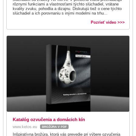
rôznymi funkciami a vlastnosťami týchto slúchadiel, vrátane
kvality zvuku, pohodlia a dizajnu. Diskutujú tiež o cene týchto
slúchadiel a ich porovnaniu s inými modelmi na trhu...
Pozrieť video >>>
Katalóg ozvučenia a domácich kín
www.ketos.eu
BROŽÚRA V PDF
Inšpiratívna brožúra, ktorá vás prevedie pri výbere ozvučenia