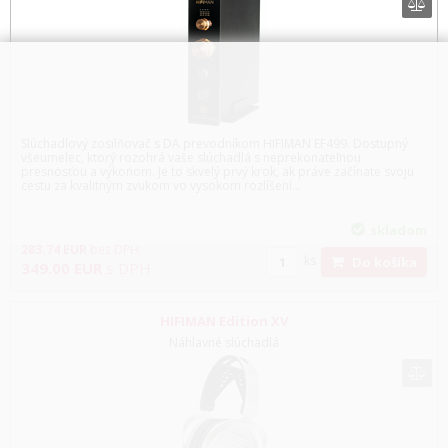
Slúchadlový zosilňovač s DA prevodníkom HIFIMAN EF499. Dostupný
všeumelec, ktorý rozohrá vaše slúchadlá s neprekonateľnou
presnosťou a výkonom. Je to skvelý prvý krok, ak práve začínate svoju
cestu za kvalitným zvukom vo vysokom rozlíšení...
skladom
283.74
EUR
bez DPH
ks
Do košíka
349.00
EUR
s DPH
HIFIMAN Edition XV
Náhlavné slúchadlá