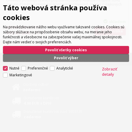
Unveiled posúvajú hranice populárnej rodiny Ananda na úplne novú
úroveň. Prinášajú revolučnú konštrukciu Unveiled, známu z vlajkových
Táto webová stránka používa
modelov Susvara a HE1000, ktorá kompletne odstraňuje...
cookies
skladom
Na prevádzkovanie nášho webu využívame takzvané cookies. Cookies sú
462.60
EUR
bez DPH
ks
Do košíka
súbory slúžiace na prispôsobenie obsahu webu, na meranie jeho
569.00
EUR
s DPH
funkčnosti a všeobecne na zabezpečenie vašej maximálnej spokojnosti.
Dajte nám vedieť o svojich preferenciách.
Povoliť všetky cookies
Povoliť výber
Obchod:
+421 907 574 291
Servis:
+421 903 704 700
Nutné
Preferenčné
Analytické
Zobraziť
detaily
Marketingové
Osobný odber
zadarmo
Doručenie kuriérom
4.80 EUR s DPH
Doručenie kuriérom nad 180 EUR
zadarmo