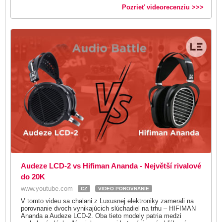
Pozrieť videorecenziu >>>
Audeze LCD-2 vs Hifiman Ananda - Největší rivalové
do 20K
www.youtube.com
CZ
VIDEO POROVNANIE
V tomto videu sa chalani z Luxusnej elektroniky zamerali na
porovnanie dvoch vynikajúcich slúchadiel na trhu – HIFIMAN
Ananda a Audeze LCD-2. Oba tieto modely patria medzi