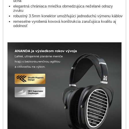
ucha
elegantná chrániaca mriežka obmedzujúca neželané odrazy
zvuku
robustný 3.5mm konektor umožňujúci jednoduchú výmenu káblov
remeselne vyrobená kovová konštrukcia zaručujúca kvalitu aj
odolnosť