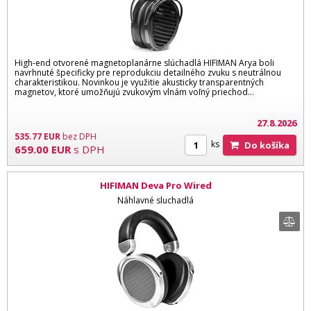
High-end otvorené magnetoplanárne slúchadlá HIFIMAN Arya boli
navrhnuté špecificky pre reprodukciu detailného zvuku s neutrálnou
charakteristikou. Novinkou je využitie akusticky transparentných
magnetov, ktoré umožňujú zvukovým vlnám voľný priechod...
27.8.2026
535.77
EUR
bez DPH
ks
Do košíka
659.00
EUR
s DPH
HIFIMAN Deva Pro Wired
Náhlavné sluchadlá