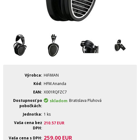
Výrobca
HiFiMAN
Kód
HFM.Ananda
EAN
X001RQFZC7
Dostupnosť po
skladom
Bratislava Pluhová
pobočkách
Jednotka
1 ks
Vaša cena bez
210.57
EUR
DPH
259.00
EUR
Vaša cena s DPH