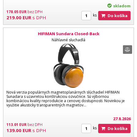
skladom
178.05
EUR
bez DPH
ks
Do košíka
219.00
EUR
s DPH
HIFIMAN Sundara Closed-Back
Náhlavné sluchadlá
Nová verzia populárnych magnetoplanárnych slúchadiel HIFIMAN
Sunadara s uzavretou konštrukciou ozvučnice. Sú výbornou
kombináciou kvality reprodukcie a cenovej dostupnosti. Novinkou je
využitie akusticky transparentných magnetov…
27.8.2026
113.01
EUR
bez DPH
ks
Do košíka
139.00
EUR
s DPH