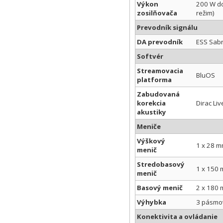
Výkon
200 W do
zosilňovača
režim)
Prevodník signálu
DA prevodník
ESS Sab
Softvér
Streamovacia
BluOS
platforma
Zabudovaná
korekcia
Dirac Li
akustiky
Meniče
Výškový
1 x 28 m
menič
Stredobasový
1 x 150
menič
Basový menič
2 x 180
Výhybka
3 pásmov
Konektivita a ovládanie