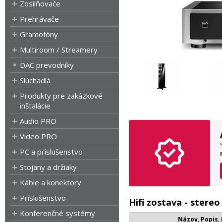
Zosilňovače
Prehrávače
Gramofóny
Multiroom / Streamery
DAC prevodníky
Slúchadlá
Produkty pre zakázkové
inštalácie
Audio PRO
Video PRO
PC a príslušenstvo
Stojany a držiaky
Káble a konektory
Príslušenstvo
Hifi zostava - ster
Konferenčné systémy
Názov, Popis,