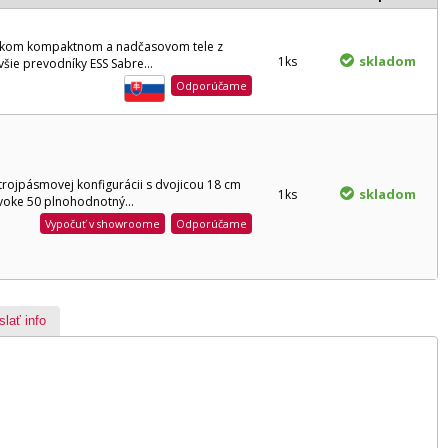
vnakom kompaktnom a nadčasovom tele z
skladom
1ks
šie prevodníky ESS Sabre...
Odporúčame
trojpásmovej konfigurácii s dvojicou 18 cm
skladom
1ks
oke 50 plnohodnotný...
Vypočuť v showroome
Odporúčame
slať info