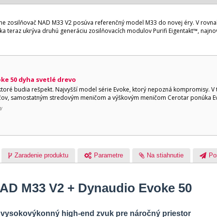
-one zosilňovač NAD M33 V2 posúva referenčný model M33 do novej éry. V ro
ka teraz ukrýva druhú generáciu zosilňovacích modulov Purifi Eigentakt™, najnov
ke 50 dyha svetlé drevo
toré budia rešpekt. Najvyšší model série Evoke, ktorý nepozná kompromisy. V 
ov, samostatným stredovým meničom a výškovým meničom Cerotar ponúka Ev
W
Zaradenie produktu
Parametre
Na stiahnutie
Po
NAD M33 V2 + Dynaudio Evoke 50
 vysokovýkonný high-end zvuk pre náročný priestor