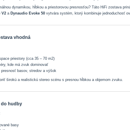
lnou dynamikou, hĺbkou a priestorovou presnosťou? Táto HiFi zostava prináša
 V2
a
Dynaudio Evoke 50
vytvára systém, ktorý kombinuje jednoduchosť o
zostava vhodná
space priestory (cca 35 – 70 m2)
iéry, kde má zvuk dominovať
tá presnosť basov, stredov a výšok
oriť širokú a realistickú stereo scénu s presnou hĺbkou a objemom zvuku.
e do hudby
:
lované basy