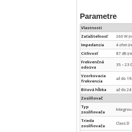
Parametre
Vlastnosti
Zaťažiteľnosť
260 W (r
Impedancia
4 ohm (r
Citlivosť
87 dB (r
Frekvenčná
35 – 23 
odozva
Vzorkovacia
až do 19
frekvencia
Bitová hĺbka
až do 24 
Zosilňovač
Typ
Integrov
zosilňovača
Trieda
Class D
zosilňovača