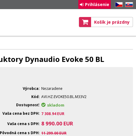
Prihlásenie
CZ
SK
Košík je prázdny
duktory Dynaudio Evoke 50 BL
Výrobca
Nezaradene
Kód
AVI.HZ.EVOKE50.BL.M33V2
Dostupnosť
skladom
Vaša cena bez DPH
7 308.94
EUR
8 990.00
EUR
Vaša cena s DPH
Pôvodná cena s DPH
11 299.00
EUR