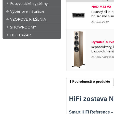
Fotovoltické systémy
NAD M33 V2
Výber pre inštalácie
Luxusný all-in
brúseného hliní
VZOROVÉ RIEŠENIA
Kód: NAD.M33V2
SHOWROOMY
HIFI BAZÁR
Dynaudio Evo
Reproduktory, k
basových menič
Kód: DYN.EVOKE50.B
Podrobnosti o produkte
HiFi zostava 
Smart HiFi Reference –