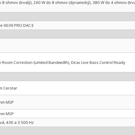
 8 ohmov (trvalý), 260 W do 8 ohmov (dynamický), 380 W do 4 ohmov (trv
re 9039 PRO DAC E
ve Room Correction (Limited Bandwidth), Dirac Live Bass Control Ready
m Cerotar
 mm MSP
 mm MSP
á, 430 a 3 500 Hz