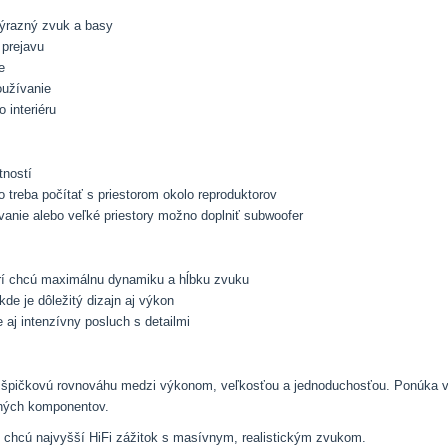
výrazný zvuk a basy
 prejavu
e
oužívanie
 interiéru
tností
o treba počítať s priestorom okolo reproduktorov
anie alebo veľké priestory možno doplniť subwoofer
orí chcú maximálnu dynamiku a hĺbku zvuku
de je dôležitý dizajn aj výkon
aj intenzívny posluch s detailmi
e špičkovú rovnováhu medzi výkonom, veľkosťou a jednoduchosťou. Ponúka vš
čných komponentov.
rí chcú najvyšší HiFi zážitok s masívnym, realistickým zvukom.