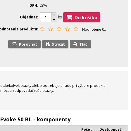
DPH
23%
Do košíka
Objednať
ks
odnotenie produktu
Hodnotené 0x
Porovnať
Strážiť
Tlač
e akékoľvek otázky alebo potrebujete radu pri výbere produktu,
pomôcť a zodpovedať vaše otázky.
o Evoke 50 BL - komponenty
Počet
Dostupnosť