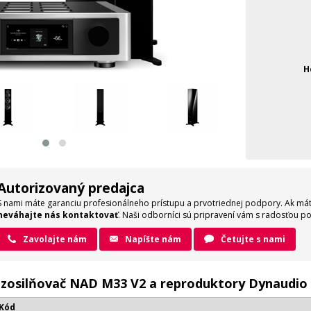
H
Autorizovaný predajca
S nami máte garanciu profesionálneho prístupu a prvotriednej podpory. Ak mát
neváhajte nás kontaktovať
. Naši odborníci sú pripravení vám s radosťou 
Zavolajte nám
Napíšte nám
Četujte s nami
eo zosilňovač NAD M33 V2 a reproduktory Dynaudi
 Kód