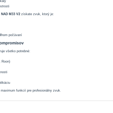
okály
strosti
m
NAD M33 V2
získate zvuk, ktorý je:
 dlhom počúvaní
 kompromisov
ruje všetko potrebné:
, Roon)
tnosti
plikáciu
 maximum funkcií pre profesionálny zvuk.