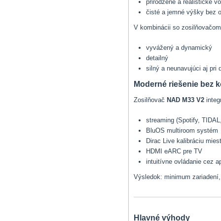
prirodzené a realistické v
čisté a jemné výšky bez o
V kombinácii so zosilňovačo
vyvážený a dynamický
detailný
silný a neunavujúci aj pri
Moderné riešenie bez
Zosilňovač
NAD M33 V2
integ
streaming (Spotify, TIDAL
BluOS multiroom systém
Dirac Live kalibráciu mies
HDMI eARC pre TV
intuitívne ovládanie cez a
Výsledok: minimum zariadení,
Hlavné výhody