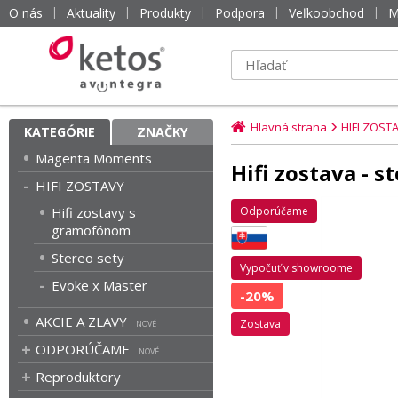
O nás
Aktuality
Produkty
Podpora
Veľkoobchod
M
Hlavná strana
HIFI ZOST
KATEGÓRIE
ZNAČKY
Magenta Moments
Hifi zostava - 
HIFI ZOSTAVY
Hifi zostavy s
Odporúčame
gramofónom
Stereo sety
Vypočuť v showroome
Evoke x Master
-20%
AKCIE A ZLAVY
zostava
ODPORÚČAME
Reproduktory