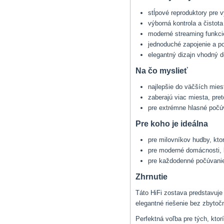
stĺpové reproduktory pre 
výborná kontrola a čistota
moderné streaming funkci
jednoduché zapojenie a p
elegantný dizajn vhodný do
Na čo myslieť
najlepšie do väčších mies
zaberajú viac miesta, pret
pre extrémne hlasné počúv
Pre koho je ideálna
pre milovníkov hudby, kt
pre moderné domácnosti, k
pre každodenné počúvanie 
Zhrnutie
Táto HiFi zostava predstavuj
elegantné riešenie bez zbyto
Perfektná voľba pre tých, kto