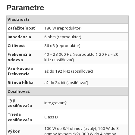
Parametre
Vlastnosti
Zaťažiteľnosť
180 W (reproduktor)
Impedancia
6 ohm (reproduktor)
Citlivosť
86 dB (reproduktor)
Frekvenčná
40 – 23 000 Hz (reproduktor), 20 Hz – 20
odozva
kHz (zosilňovač)
Vzorkovacia
až do 192 kHz (zosilňovač)
frekvencia
Bitová hĺbka
až do 24 bit (zosilňovač)
Zosilňovač
Typ
Integrovaný
zosilňovača
Trieda
Class D
zosilňovača
100 W do 8/4 ohmov (trvalý), 160 W do 8
Výkon
ohmov (dynamický), 300 W do 4 ohmov