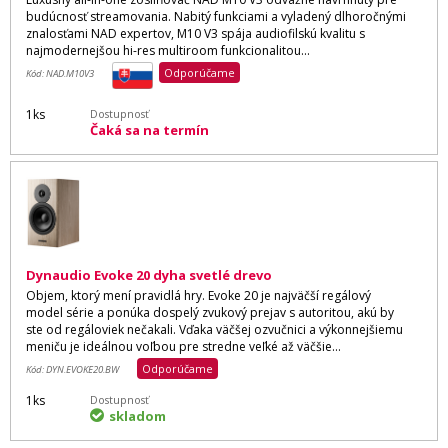
budúcnosť streamovania. Nabitý funkciami a vyladený dlhoročnými
znalosťami NAD expertov, M10 V3 spája audiofilskú kvalitu s
najmodernejšou hi-res multiroom funkcionalitou...
Odporúčame
Kód: NAD.M10V3
1ks
Dostupnosť
Čaká sa na termín
Dynaudio Evoke 20 dyha svetlé drevo
Objem, ktorý mení pravidlá hry. Evoke 20 je najväčší regálový
model série a ponúka dospelý zvukový prejav s autoritou, akú by
ste od regáloviek nečakali. Vďaka väčšej ozvučnici a výkonnejšiemu
meniču je ideálnou voľbou pre stredne veľké až väčšie...
Odporúčame
Kód: DYN.EVOKE20.BW
1ks
Dostupnosť
skladom