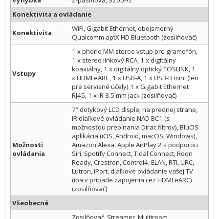
Výhybka
2-pásmová, 3200Hz
Konektivita a ovládanie
WiFi, Gigabit Ethernet, obojsmerný
Konektivita
Qualcomm aptX HD Bluetooth (zosilňovač)
1 x phono MM stereo vstup pre gramofón,
1 x stereo linkový RCA, 1 x digitálny
koaxiálny, 1 x digitálny optický TOSLINK, 1
Vstupy
x HDMI eARC, 1 x USB-A, 1 x USB-B mini (len
pre servisné účely) 1 x Gigabit Ethernet
RJ45, 1 x IR 3.5 mm jack (zosilňovač)
7” dotykový LCD displej na prednej strane,
IR diaľkové ovládanie NAD BC1 (s
možnosťou prepínania Dirac filtrov), BluOS
aplikácia (iOS, Android, macOS, Windows),
Možnosti
Amazon Alexa, Apple AirPlay 2 s podporou
ovládania
Siri, Spotify Connect, Tidal Connect, Roon
Ready, Crestron, Control4, ELAN, RTI, URC,
Lutron, iPort, diaľkové ovládanie vašej TV
(iba v prípade zapojenia cez HDMI eARC)
(zosilňovač)
Všeobecné
Zosilňovač, Streamer, Multiroom,