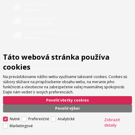
Osobný odber
zadarmo
Doručenie kuriérom
4.80 EUR s DPH
Doručenie kuriérom nad 180 EUR
zadarmo
Táto webová stránka používa
O spoločnosti
cookies
O nás
Na prevádzkovanie nášho webu využívame takzvané cookies. Cookies sú
súbory slúžiace na prispôsobenie obsahu webu, na meranie jeho
Kontakt
funkčnosti a všeobecne na zabezpečenie vašej maximálnej spokojnosti.
Dajte nám vedieť o svojich preferenciách.
Veľkoobchod
Povoliť všetky cookies
Servis
Povoliť výber
Nutné
Preferenčné
Analytické
Zobraziť
Ako nakupovať
detaily
Marketingové