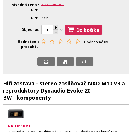
Pôvodná cena s
4 749.00
EUR
DPH
DPH
23%
Do košíka
Objednať
ks
Hodnotenie
Hodnotené 0x
produktu
Hifi zostava - stereo zosilňovač NAD M10 V3 a
reproduktory Dynaudio Evoke 20
BW - komponenty
NAD M10 V3
Luxusný all-in-one zosilňovač NAD M10 V3 odvážne navrhnutý pre