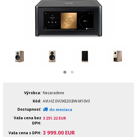
Výrobca
Nezaradene
Kód
AVI.HZ.EVOKE20.BW.M10V3
Dostupnosť
do mesiaca
Vaša cena bez
3 251.22
EUR
DPH
3 999.00
EUR
Vaša cena s DPH