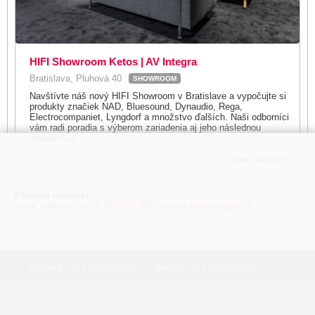
HIFI Showroom Ketos | AV Integra
Bratislava, Pluhová 40
SHOWROOM
Navštívte náš nový HIFI Showroom v Bratislave a vypočujte si
produkty značiek NAD, Bluesound, Dynaudio, Rega,
Electrocompaniet, Lyngdorf a množstvo ďalších. Naši odborníci
vám radi poradia s výberom zariadenia aj jeho následnou
inštaláciou.
Viac info >>>
Produkt manažér:
Peter Vodička,
+421 907 574 291
,
vodicka@avintegra.sk
Obchod:
+421 907 574 291
Servis:
+421 903 704 700