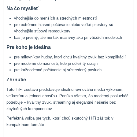
Na čo myslieť
vhodnejšia do menších a stredných miestností
pre extrémne hlasné počúvanie alebo veľké priestory sú
vhodnejšie stĺpové reproduktory
bas je presný, ale nie tak masívny ako pri väčších modeloch
Pre koho je ideálna
pre milovníkov hudby, ktorí chcú kvalitný zvuk bez komplikácií
pre moderné domácnosti, kde je dôležitý dizajn
pre každodenné počúvanie aj sústredený posluch
Zhrnutie
Táto HiFi zostava predstavuje ideálnu rovnováhu medzi výkonom,
veľkosťou a jednoduchosťou. Ponúka všetko, čo moderný poslucháč
potrebuje – kvalitný zvuk, streaming aj elegantné riešenie bez
zbytočných komponentov.
Perfektná voľba pre tých, ktorí chcú skutočný HiFi zážitok v
kompaktnom formáte.