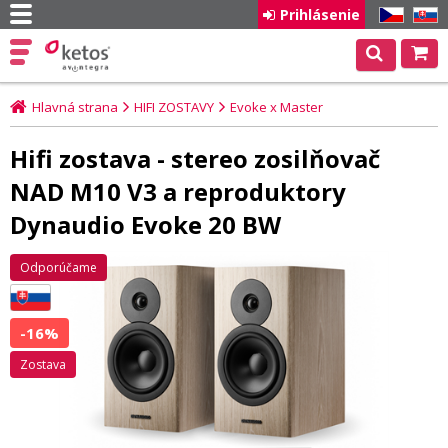
Prihlásenie
CZ
SK
Hlavná strana
HIFI ZOSTAVY
Evoke x Master
Hifi zostava - stereo zosilňovač
NAD M10 V3 a reproduktory
Dynaudio Evoke 20 BW
Odporúčame
-16%
zostava