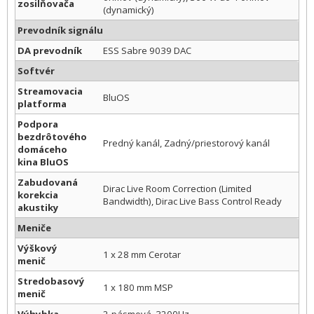
zosilňovača
(dynamický)
Prevodník signálu
DA prevodník
ESS Sabre 9039 DAC
Softvér
Streamovacia
BluOS
platforma
Podpora
bezdrôtového
Predný kanál, Zadný/priestorový kanál
domáceho
kina BluOS
Zabudovaná
Dirac Live Room Correction (Limited
korekcia
Bandwidth), Dirac Live Bass Control Ready
akustiky
Meniče
Výškový
1 x 28 mm Cerotar
menič
Stredobasový
1 x 180 mm MSP
menič