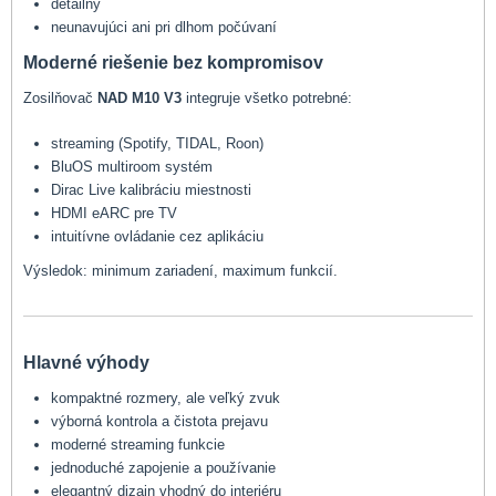
detailný
neunavujúci ani pri dlhom počúvaní
Moderné riešenie bez kompromisov
Zosilňovač
NAD M10 V3
integruje všetko potrebné:
streaming (Spotify, TIDAL, Roon)
BluOS multiroom systém
Dirac Live kalibráciu miestnosti
HDMI eARC pre TV
intuitívne ovládanie cez aplikáciu
Výsledok: minimum zariadení, maximum funkcií.
Hlavné výhody
kompaktné rozmery, ale veľký zvuk
výborná kontrola a čistota prejavu
moderné streaming funkcie
jednoduché zapojenie a používanie
elegantný dizajn vhodný do interiéru