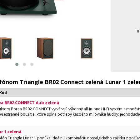
H
ofónom Triangle BR02 Connect zelená Lunar 1 zel
 Kód
ea BR02 CONNECT dub zelená
uktory Borea BR02 CONNECT vytvárajú výkonný all-in-one Hi-Fi systém s množs
všestranné použitie, ktoré spĺňa potreby každého milovníka hudby: jednoduch
r 1 zelená
n Triangle Lunar 1 ponúka ideálnu kombináciu nostalgického zážitku z počúva