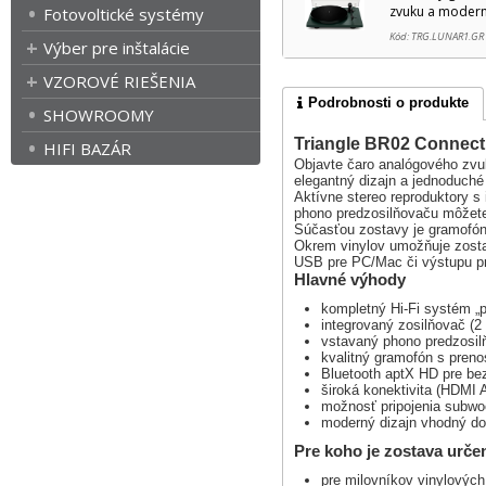
zvuku a moderné
Fotovoltické systémy
Kód: TRG.LUNAR1.GR
Výber pre inštalácie
VZOROVÉ RIEŠENIA
Podrobnosti o produkte
SHOWROOMY
Triangle BR02 Connect
HIFI BAZÁR
Objavte čaro analógového zv
elegantný dizajn a jednoduché
Aktívne stereo reproduktory s
phono predzosilňovaču môžete 
Súčasťou zostavy je gramofón
Okrem vinylov umožňuje zosta
USB pre PC/Mac či výstupu pr
Hlavné výhody
kompletný Hi-Fi systém „p
integrovaný zosilňovač (2
vstavaný phono predzosil
kvalitný gramofón s pren
Bluetooth aptX HD pre be
široká konektivita (HDMI 
možnosť pripojenia subwo
moderný dizajn vhodný do 
Pre koho je zostava urče
pre milovníkov vinylových 