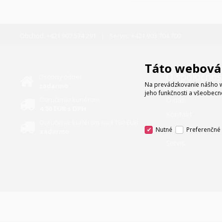
Obchod:
+421 907 574 291
Servis:
+421 903 704 700
Táto webová 
O spoločnos
Osobný odber
Na prevádzkovanie nášho w
zadarmo
jeho funkčnosti a všeobecn
Doručenie kuriérom
O nás
4.80 EUR s DPH
Kontakt
Doručenie kuriérom nad 180 EUR
Veľkoobchod
Nutné
Preferenčné
zadarmo
Servis