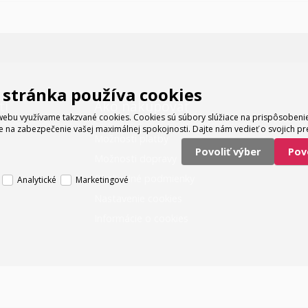
stránka používa cookies
ti
Ako nakupovať
ebu využívame takzvané cookies. Cookies sú súbory slúžiace na prispôsoben
e na zabezpečenie vašej maximálnej spokojnosti. Dajte nám vedieť o svojich pr
Možnosti platby
Povoliť výber
Po
Možnosti dopravy
Obchodné podmienky
Analytické
Marketingové
Nastavenie cookies
Informácie o cookies