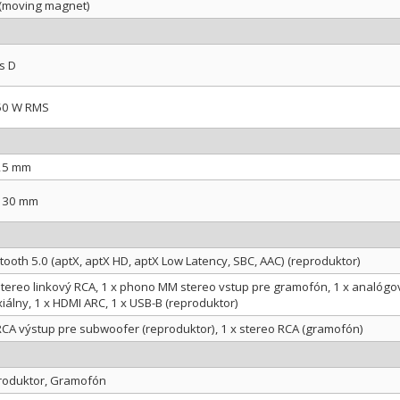
(moving magnet)
s D
 50 W RMS
 25 mm
 130 mm
tooth 5.0 (aptX, aptX HD, aptX Low Latency, SBC, AAC) (reproduktor)
stereo linkový RCA, 1 x phono MM stereo vstup pre gramofón, 1 x analógový 
iálny, 1 x HDMI ARC, 1 x USB-B (reproduktor)
RCA výstup pre subwoofer (reproduktor), 1 x stereo RCA (gramofón)
roduktor, Gramofón