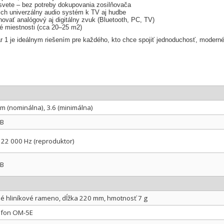
 svete – bez potreby dokupovania zosilňovača
ich univerzálny audio systém k TV aj hudbe
novať analógový aj digitálny zvuk (Bluetooth, PC, TV)
é miestnosti (cca 20–25 m2)
 1 je ideálnym riešením pre každého, kto chce spojiť jednoduchosť, moderné
m (nominálna), 3.6 (minimálna)
dB
 22 000 Hz (reproduktor)
dB
é hliníkové rameno, dĺžka 220 mm, hmotnosť 7 g
ofon OM-5E