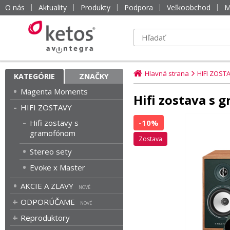
O nás
Aktuality
Produkty
Podpora
Veľkoobchod
M
Hlavná strana
HIFI ZOST
KATEGÓRIE
ZNAČKY
Magenta Moments
Hifi zostava s
HIFI ZOSTAVY
Hifi zostavy s
-10%
gramofónom
zostava
Stereo sety
Evoke x Master
AKCIE A ZLAVY
ODPORÚČAME
Reproduktory