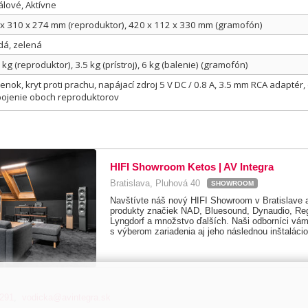
lové, Aktívne
x 310 x 274 mm (reproduktor), 420 x 112 x 330 mm (gramofón)
dá, zelená
 kg (reproduktor), 3.5 kg (prístroj), 6 kg (balenie) (gramofón)
enok, kryt proti prachu, napájací zdroj 5 V DC / 0.8 A, 3.5 mm RCA adaptér
ojenie oboch reproduktorov
HIFI Showroom Ketos | AV Integra
Bratislava, Pluhová 40
SHOWROOM
Navštívte náš nový HIFI Showroom v Bratislave a
produkty značiek NAD, Bluesound, Dynaudio, Reg
Lyngdorf a množstvo ďalších. Naši odborníci vám 
s výberom zariadenia aj jeho následnou inštalácio
 291
,
vodicka@avintegra.sk