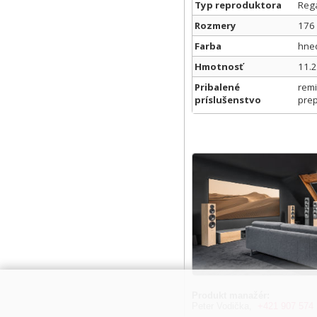
Typ reproduktora
Regá
Rozmery
176 
Farba
hne
Hmotnosť
11.2
Pribalené
remi
príslušenstvo
prep
Produkt manažér:
Peter Vodička,
+421 907 574