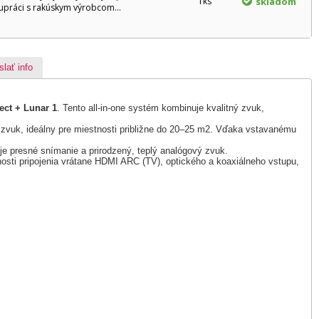
1ks
skladom
upráci s rakúskym výrobcom...
slať info
ect + Lunar 1
. Tento all-in-one systém kombinuje kvalitný zvuk,
 zvuk, ideálny pre miestnosti približne do 20–25 m2. Vďaka vstavanému
 presné snímanie a prirodzený, teplý analógový zvuk.
sti pripojenia vrátane HDMI ARC (TV), optického a koaxiálneho vstupu,