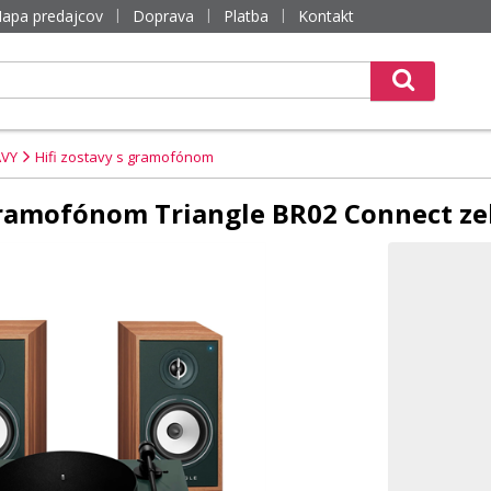
apa predajcov
Doprava
Platba
Kontakt
AVY
Hifi zostavy s gramofónom
 gramofónom Triangle BR02 Connect ze