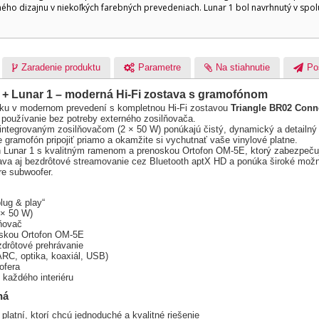
ho dizajnu v niekoľkých farebných prevedeniach. Lunar 1 bol navrhnutý v spol
Zaradenie produktu
Parametre
Na stiahnutie
Po
 + Lunar 1 – moderná Hi-Fi zostava s gramofónom
uku v modernom prevedení s kompletnou Hi-Fi zostavou
Triangle BR02 Conn
 používanie bez potreby externého zosilňovača.
 integrovaným zosilňovačom (2 × 50 W) ponúkajú čistý, dynamický a detailný
gramofón pripojiť priamo a okamžite si vychutnať vaše vinylové platne.
 Lunar 1 s kvalitným ramenom a prenoskou Ortofon OM-5E, ktorý zabezpečuje
va aj bezdrôtové streamovanie cez Bluetooth aptX HD a ponúka široké možno
e subwoofer.
lug & play“
 × 50 W)
ňovač
oskou Ortofon OM-5E
zdrôtové prehrávanie
ARC, optika, koaxiál, USB)
ofera
každého interiéru
ná
platní, ktorí chcú jednoduché a kvalitné riešenie