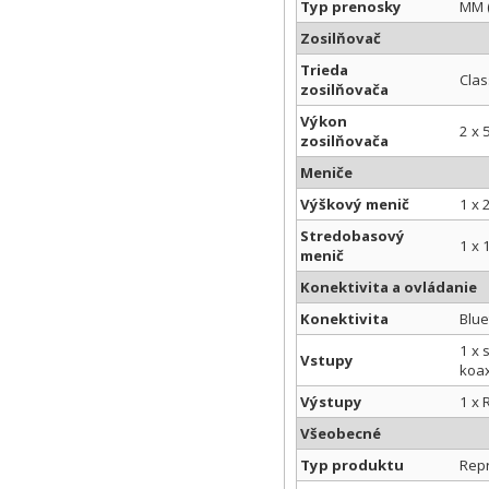
Typ prenosky
MM 
Zosilňovač
Trieda
Clas
zosilňovača
Výkon
2 x
zosilňovača
Meniče
Výškový menič
1 x
Stredobasový
1 x
menič
Konektivita a ovládanie
Konektivita
Blue
1 x 
Vstupy
koax
Výstupy
1 x 
Všeobecné
Typ produktu
Rep