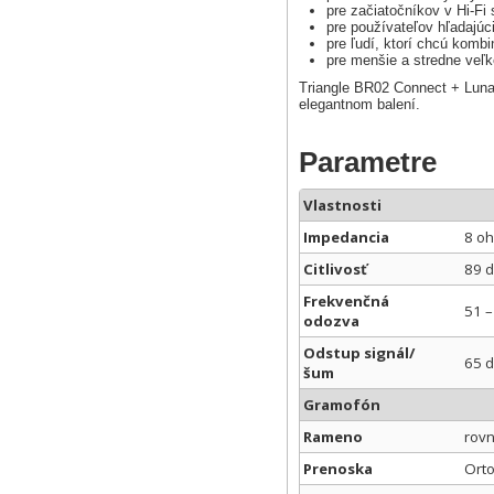
pre začiatočníkov v Hi-Fi
pre používateľov hľadajúc
pre ľudí, ktorí chcú kombi
pre menšie a stredne veľk
Triangle BR02 Connect + Lunar
elegantnom balení.
Parametre
Vlastnosti
Impedancia
8 oh
Citlivosť
89 
Frekvenčná
51 –
odozva
Odstup signál/
65 
šum
Gramofón
Rameno
rovn
Prenoska
Ort