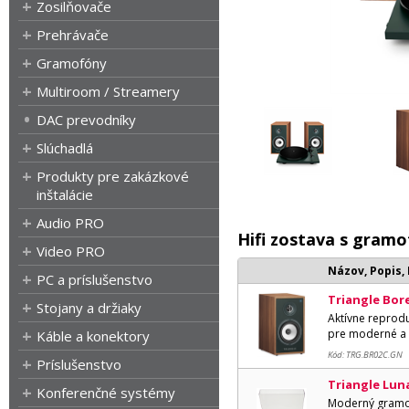
Zosilňovače
Prehrávače
Gramofóny
Multiroom / Streamery
DAC prevodníky
Slúchadlá
Produkty pre zakázkové
inštalácie
Audio PRO
Hifi zostava s gram
Video PRO
Názov, Popis,
PC a príslušenstvo
Triangle Bor
Stojany a držiaky
Aktívne reprod
pre moderné a 
Káble a konektory
Kód: TRG.BR02C.GN
Príslušenstvo
Triangle Luna
Konferenčné systémy
Moderný gramofó