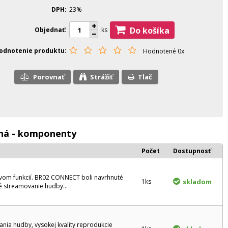
DPH
23%
Do košíka
Objednať
ks
odnotenie produktu
Hodnotené 0x
Porovnať
Strážiť
Tlač
ená - komponenty
Počet
Dostupnosť
tvom funkcií. BR02 CONNECT boli navrhnuté
1ks
skladom
é streamovanie hudby...
nia hudby, vysokej kvality reprodukcie