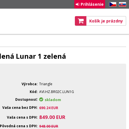
Prihlásenie
CZ
SK
Košík je prázdny
lená Lunar 1 zelená
Výrobca
Triangle
Kód
AVI.HZ.BR02C.LUN1G
Dostupnosť
skladom
Vaša cena bez DPH
690.24
EUR
849.00
EUR
Vaša cena s DPH
Pôvodná cena s DPH
948.00
EUR