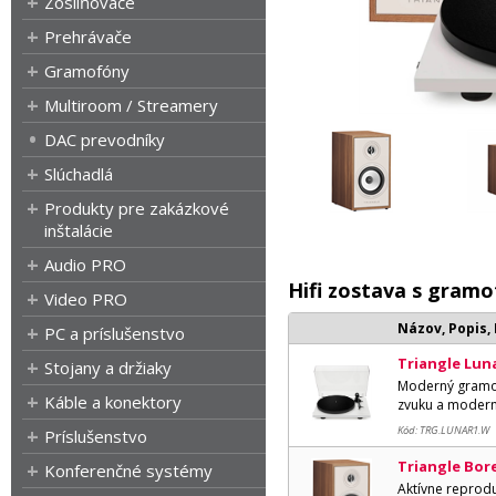
Zosilňovače
Prehrávače
Gramofóny
Multiroom / Streamery
DAC prevodníky
Slúchadlá
Produkty pre zakázkové
inštalácie
Audio PRO
Hifi zostava s gram
Video PRO
Názov, Popis,
PC a príslušenstvo
Triangle Luna
Stojany a držiaky
Moderný gramofó
Káble a konektory
zvuku a moderné
Kód: TRG.LUNAR1.W
Príslušenstvo
Triangle Bo
Konferenčné systémy
Aktívne reprod