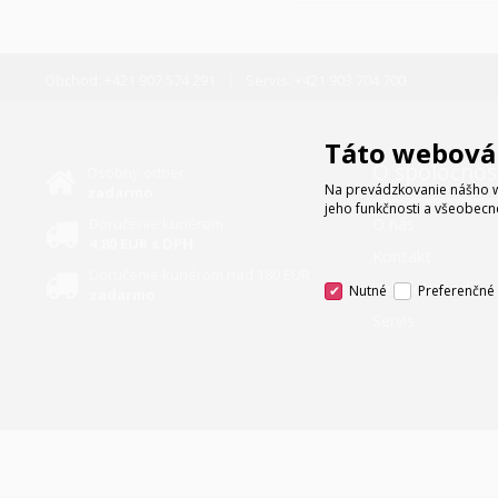
Obchod:
+421 907 574 291
Servis:
+421 903 704 700
Táto webová 
O spoločnos
Osobný odber
Na prevádzkovanie nášho w
zadarmo
jeho funkčnosti a všeobecn
Doručenie kuriérom
O nás
4.80 EUR s DPH
Kontakt
Doručenie kuriérom nad 180 EUR
Veľkoobchod
Nutné
Preferenčné
zadarmo
Servis