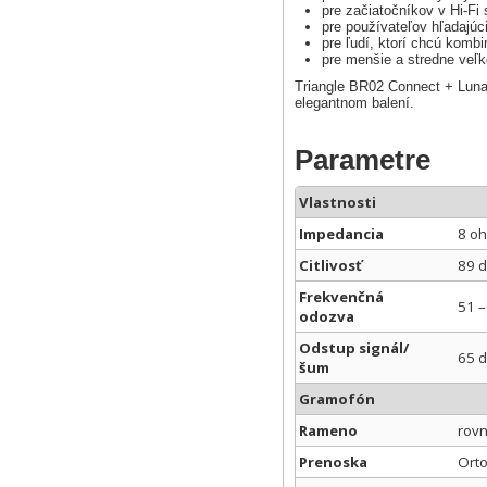
pre začiatočníkov v Hi-Fi
pre používateľov hľadajúc
pre ľudí, ktorí chcú kombi
pre menšie a stredne veľk
Triangle BR02 Connect + Lunar
elegantnom balení.
Parametre
Vlastnosti
Impedancia
8 oh
Citlivosť
89 
Frekvenčná
51 –
odozva
Odstup signál/
65 
šum
Gramofón
Rameno
rovn
Prenoska
Ort