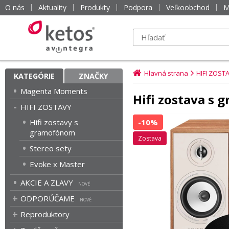
O nás
Aktuality
Produkty
Podpora
Veľkoobchod
M
Hlavná strana
HIFI ZOST
KATEGÓRIE
ZNAČKY
Magenta Moments
Hifi zostava s 
HIFI ZOSTAVY
Hifi zostavy s
-10%
gramofónom
zostava
Stereo sety
Evoke x Master
AKCIE A ZLAVY
ODPORÚČAME
Reproduktory