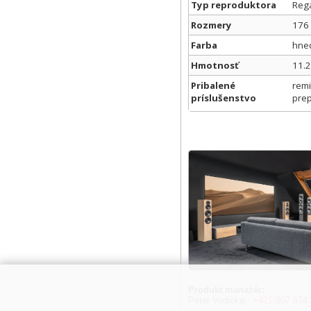
Typ reproduktora
Regá
Rozmery
176 
Farba
hne
Hmotnosť
11.2
Pribalené
remi
príslušenstvo
prep
Produkt manažér:
Peter Vodička,
+421 907 574