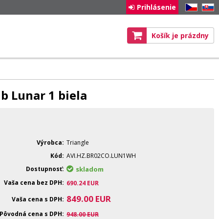
Prihlásenie
CZ
SK
Košík je prázdny
b Lunar 1 biela
Výrobca
Triangle
Kód
AVI.HZ.BR02CO.LUN1WH
Dostupnosť
skladom
Vaša cena bez DPH
690.24
EUR
849.00
EUR
Vaša cena s DPH
Pôvodná cena s DPH
948.00
EUR