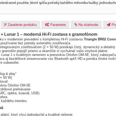
všestranné použitie, ktoré spĺňa potreby každého milovníka hudby: jednoduch
Zaradenie produktu
Parametre
Na stiahnutie
Po
 + Lunar 1 – moderná Hi-Fi zostava s gramofónom
uku v modernom prevedení s kompletnou Hi-Fi zostavou
Triangle BR02 Conn
 používanie bez potreby externého zosilňovača.
 integrovaným zosilňovačom (2 × 50 W) ponúkajú čistý, dynamický a detailný
gramofón pripojiť priamo a okamžite si vychutnať vaše vinylové platne.
 Lunar 1 s kvalitným ramenom a prenoskou Ortofon OM-5E, ktorý zabezpečuje
va aj bezdrôtové streamovanie cez Bluetooth aptX HD a ponúka široké možno
e subwoofer.
lug & play“
 × 50 W)
ňovač
oskou Ortofon OM-5E
zdrôtové prehrávanie
ARC, optika, koaxiál, USB)
ofera
každého interiéru
ná
platní, ktorí chcú jednoduché a kvalitné riešenie