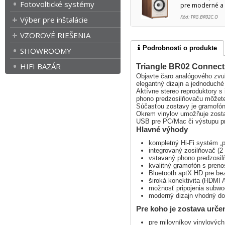
Fotovoltické systémy
pre moderné a 
Kód: TRG.BR02C.O
Výber pre inštalácie
VZOROVÉ RIEŠENIA
Podrobnosti o produkte
SHOWROOMY
HIFI BAZÁR
Triangle BR02 Connect
Objavte čaro analógového zv
elegantný dizajn a jednoduché
Aktívne stereo reproduktory s
phono predzosilňovaču môžete 
Súčasťou zostavy je gramofón
Okrem vinylov umožňuje zosta
USB pre PC/Mac či výstupu pr
Hlavné výhody
kompletný Hi-Fi systém „p
integrovaný zosilňovač (2
vstavaný phono predzosil
kvalitný gramofón s pren
Bluetooth aptX HD pre be
široká konektivita (HDMI 
možnosť pripojenia subwo
moderný dizajn vhodný do 
Pre koho je zostava urče
pre milovníkov vinylových 