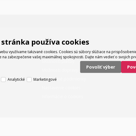
stránka používa cookies
ti
Ako nakupovať
ebu využívame takzvané cookies. Cookies sú súbory slúžiace na prispôsoben
e na zabezpečenie vašej maximálnej spokojnosti. Dajte nám vedieť o svojich pr
Možnosti platby
Povoliť výber
Po
Možnosti dopravy
Obchodné podmienky
Analytické
Marketingové
Nastavenie cookies
Informácie o cookies