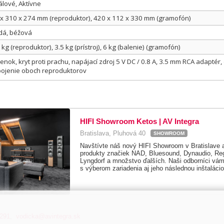
lové, Aktívne
x 310 x 274 mm (reproduktor), 420 x 112 x 330 mm (gramofón)
dá, béžová
 kg (reproduktor), 3.5 kg (prístroj), 6 kg (balenie) (gramofón)
enok, kryt proti prachu, napájací zdroj 5 V DC / 0.8 A, 3.5 mm RCA adaptér
ojenie oboch reproduktorov
HIFI Showroom Ketos | AV Integra
Bratislava, Pluhová 40
SHOWROOM
Navštívte náš nový HIFI Showroom v Bratislave a
produkty značiek NAD, Bluesound, Dynaudio, Reg
Lyngdorf a množstvo ďalších. Naši odborníci vám 
s výberom zariadenia aj jeho následnou inštalácio
 291
,
vodicka@avintegra.sk