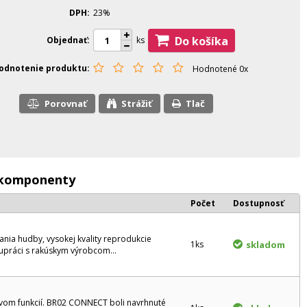
DPH
23%
Do košíka
Objednať
ks
odnotenie produktu
Hodnotené 0x
Porovnať
Strážiť
Tlač
- komponenty
Počet
Dostupnosť
nia hudby, vysokej kvality reprodukcie
1ks
skladom
upráci s rakúskym výrobcom...
tvom funkcií. BR02 CONNECT boli navrhnuté