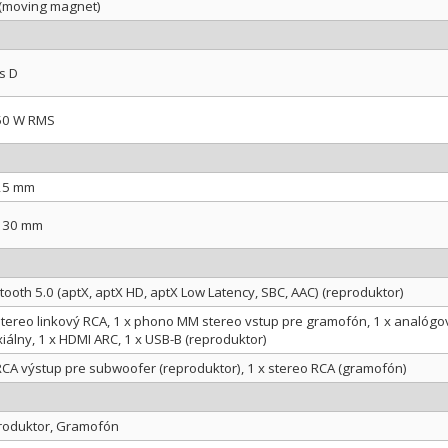
(moving magnet)
s D
 50 W RMS
 25 mm
 130 mm
tooth 5.0 (aptX, aptX HD, aptX Low Latency, SBC, AAC) (reproduktor)
stereo linkový RCA, 1 x phono MM stereo vstup pre gramofón, 1 x analógový 
iálny, 1 x HDMI ARC, 1 x USB-B (reproduktor)
RCA výstup pre subwoofer (reproduktor), 1 x stereo RCA (gramofón)
roduktor, Gramofón