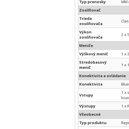
Typ prenosky
MM 
Zosilňovač
Trieda
Clas
zosilňovača
Výkon
2 x
zosilňovača
Meniče
Výškový menič
1 x
Stredobasový
1 x
menič
Konektivita a ovládanie
Konektivita
Blue
1 x 
Vstupy
koax
Výstupy
1 x 
Všeobecné
Typ produktu
Rep