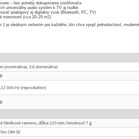
 svete – bez potreby dokupovania zosilňovača
ich univerzálny audio systém k TV aj hudbe
novať analógový aj digitálny zvuk (Bluetooth, PC, TV)
é miestnosti (cca 20–25 m2)
 1 je ideálnym riešením pre každého, kto chce spojiť jednoduchosť, moderné
m (nominálna), 3.6 (minimálna)
dB
 22 000 Hz (reproduktor)
dB
é hliníkové rameno, dĺžka 220 mm, hmotnosť 7 g
ofon OM-5E