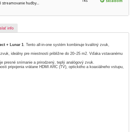
1ks
skladom
é streamovanie hudby...
slať info
ect + Lunar 1
. Tento all-in-one systém kombinuje kvalitný zvuk,
 zvuk, ideálny pre miestnosti približne do 20–25 m2. Vďaka vstavanému
 presné snímanie a prirodzený, teplý analógový zvuk.
sti pripojenia vrátane HDMI ARC (TV), optického a koaxiálneho vstupu,