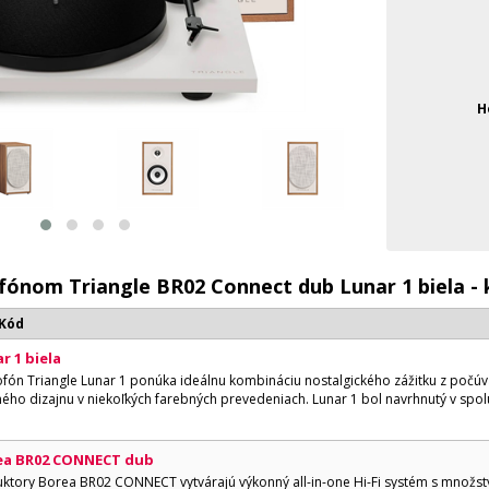
H
ofónom Triangle BR02 Connect dub Lunar 1 biela 
 Kód
r 1 biela
n Triangle Lunar 1 ponúka ideálnu kombináciu nostalgického zážitku z počúva
ho dizajnu v niekoľkých farebných prevedeniach. Lunar 1 bol navrhnutý v spol
rea BR02 CONNECT dub
uktory Borea BR02 CONNECT vytvárajú výkonný all-in-one Hi-Fi systém s množs