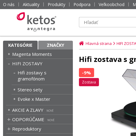
O nás
Aktuality
Produkty
Podpora
Veľkoobchod
M
Hlavná strana
HIFI ZOST
KATEGÓRIE
ZNAČKY
Magenta Moments
Hifi zostava s
HIFI ZOSTAVY
Hifi zostavy s
-9%
gramofónom
zostava
Stereo sety
Evoke x Master
AKCIE A ZLAVY
ODPORÚČAME
Reproduktory