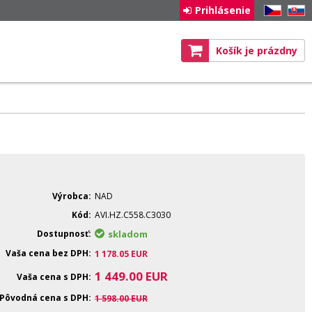
Prihlásenie
CZ
SK
Košík je prázdny
Výrobca
NAD
Kód
AVI.HZ.C558.C3030
Dostupnosť
skladom
Vaša cena bez DPH
1 178.05
EUR
1 449.00
EUR
Vaša cena s DPH
Pôvodná cena s DPH
1 598.00
EUR