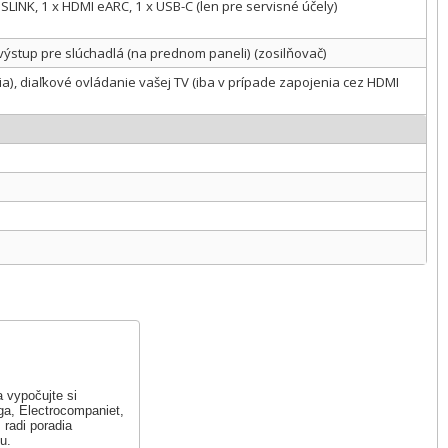
OSLINK, 1 x HDMI eARC, 1 x USB-C (len pre servisné účely)
výstup pre slúchadlá (na prednom paneli) (zosilňovač)
ia), diaľkové ovládanie vašej TV (iba v prípade zapojenia cez HDMI
 vypočujte si
a, Electrocompaniet,
radi poradia
u.