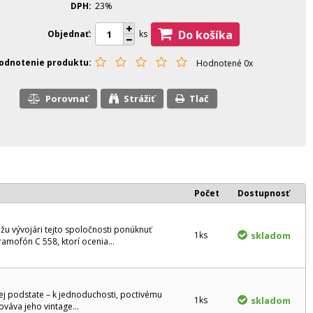
DPH
23%
Do košíka
Objednať
ks
odnotenie produktu
Hodnotené 0x
Porovnať
Strážiť
Tlač
Počet
Dostupnosť
u vývojári tejto spoločnosti ponúknuť
1ks
skladom
amofón C 558, ktorí ocenia...
ej podstate – k jednoduchosti, poctivému
1ks
skladom
áva jeho vintage...