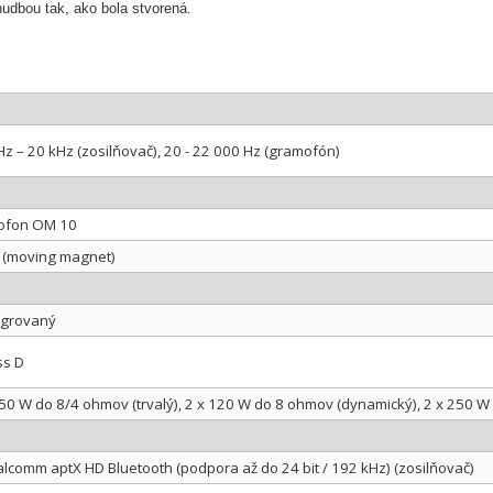
hudbou tak, ako bola stvorená.
Hz – 20 kHz (zosilňovač), 20 - 22 000 Hz (gramofón)
ofon OM 10
(moving magnet)
egrovaný
ss D
 50 W do 8/4 ohmov (trvalý), 2 x 120 W do 8 ohmov (dynamický), 2 x 250 
lcomm aptX HD Bluetooth (podpora až do 24 bit / 192 kHz) (zosilňovač)