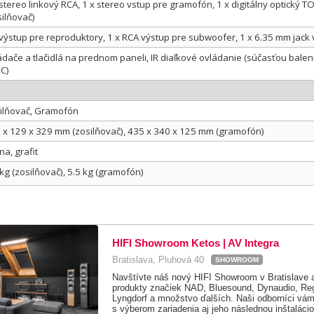
 stereo linkový RCA, 1 x stereo vstup pre gramofón, 1 x digitálny optický T
silňovač)
 výstup pre reproduktory, 1 x RCA výstup pre subwoofer, 1 x 6.35 mm jack 
ádače a tlačidlá na prednom paneli, IR diaľkové ovládanie (súčasťou balen
C)
ilňovač, Gramofón
 x 129 x 329 mm (zosilňovač), 435 x 340 x 125 mm (gramofón)
na, grafit
 kg (zosilňovač), 5.5 kg (gramofón)
HIFI Showroom Ketos | AV Integra
Bratislava, Pluhová 40
SHOWROOM
Navštívte náš nový HIFI Showroom v Bratislave a
produkty značiek NAD, Bluesound, Dynaudio, Reg
Lyngdorf a množstvo ďalších. Naši odborníci vám 
s výberom zariadenia aj jeho následnou inštalácio