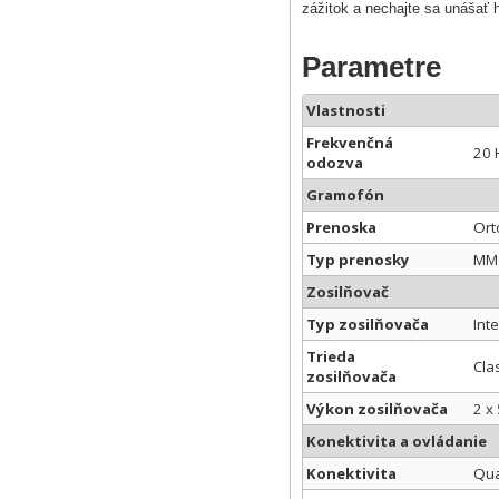
zážitok a nechajte sa unášať 
Parametre
Vlastnosti
Frekvenčná
20 
odozva
Gramofón
Prenoska
Ort
Typ prenosky
MM 
Zosilňovač
Typ zosilňovača
Int
Trieda
Cla
zosilňovača
Výkon zosilňovača
2 x
Konektivita a ovládanie
Konektivita
Qua