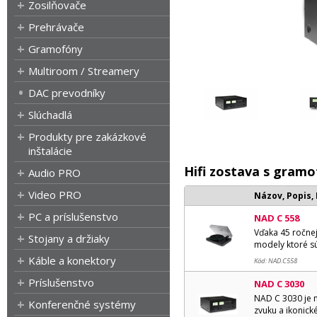
Zosilňovače
Prehrávače
Gramofóny
Multiroom / Streamery
DAC prevodníky
Slúchadlá
Produkty pre zakázkové
inštalácie
Hifi zostava s gra
Audio PRO
Video PRO
Názov, Popis,
PC a príslušenstvo
NAD C 558
Vďaka 45 ročnej
Stojany a držiaky
modely ktoré sú
Káble a konektory
Kód: NAD.C558
Príslušenstvo
NAD C 3030
NAD C 3030 je m
Konferenčné systémy
zvuku a ikonic