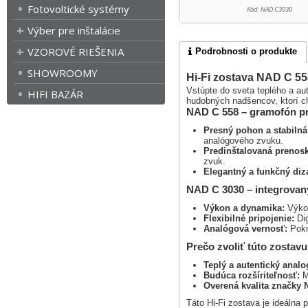
Fotovoltické systémy
Kód: NAD.C3030
Výber pre inštalácie
VZOROVÉ RIEŠENIA
Podrobnosti o produkte
SHOWROOMY
Hi-Fi zostava NAD C 55
Vstúpte do sveta teplého a au
HIFI BAZÁR
hudobných nadšencov, ktorí ch
NAD C 558 – gramofón p
Presný pohon a stabilná
analógového zvuku.
Predinštalovaná prenosk
zvuk.
Elegantný a funkčný diz
NAD C 3030 – integrovaný
Výkon a dynamika:
Výkon
Flexibilné pripojenie:
Dig
Analógová vernosť:
Pokro
Prečo zvoliť túto zostav
Teplý a autentický anal
Budúca rozšíriteľnosť:
M
Overená kvalita značky 
Táto Hi-Fi zostava je ideálna