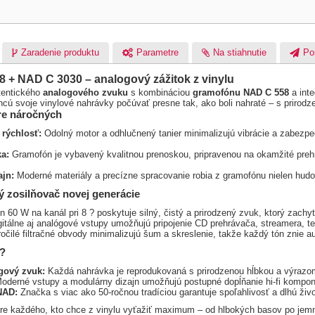
Zaradenie produktu
Parametre
Na stiahnutie
Po
8 + NAD C 3030 – analogový zážitok z vinylu
tentického
analogového zvuku
s kombináciou
gramofónu NAD C 558
a int
cú svoje vinylové nahrávky počúvať presne tak, ako boli nahraté – s prirod
re náročných
 rýchlosť:
Odolný motor a odhlučnený tanier minimalizujú vibrácie a zabezpe
a:
Gramofón je vybavený kvalitnou prenoskou, pripravenou na okamžité prehr
ajn:
Moderné materiály a precízne spracovanie robia z gramofónu nielen hudob
 zosilňovač novej generácie
 60 W na kanál pri 8 ? poskytuje silný, čistý a prirodzený zvuk, ktorý zachyt
itálne aj analógové vstupy umožňujú pripojenie CD prehrávača, streamera, tel
čilé filtračné obvody minimalizujú šum a skreslenie, takže každý tón znie au
u?
ogový zvuk:
Každá nahrávka je reprodukovaná s prirodzenou hĺbkou a výrazo
oderné vstupy a modulárny dizajn umožňujú postupné dopĺňanie hi-fi kompon
NAD:
Značka s viac ako 50-ročnou tradíciou garantuje spoľahlivosť a dlhú živ
 pre každého, kto chce z vinylu vyťažiť maximum – od hlbokých basov po jemn