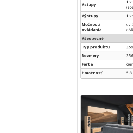
1 x
Vstupy
(zo
Výstupy
1 x
Možnosti
ovl
ovládania
eAR
Všeobecné
Typ produktu
Zos
Rozmery
356
Farba
čier
Hmotnosť
5.8