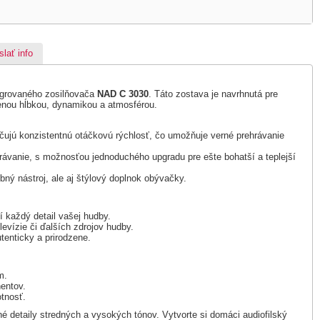
slať info
egrovaného zosilňovača
NAD C 3030
. Táto zostava je navrhnutá pre
zenou hĺbkou, dynamikou a atmosférou.
čujú konzistentnú otáčkovú rýchlosť, čo umožňuje verné prehrávanie
ávanie, s možnosťou jednoduchého upgradu pre ešte bohatší a teplejší
ný nástroj, ale aj štýlový doplnok obývačky.
í každý detail vašej hudby.
evízie či ďalších zdrojov hudby.
tenticky a prirodzene.
m.
entov.
otnosť.
é detaily stredných a vysokých tónov. Vytvorte si domáci audiofilský