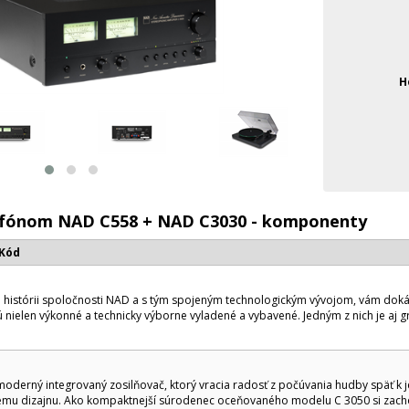
H
mofónom NAD C558 + NAD C3030 - komponenty
 Kód
 histórii spoločnosti NAD a s tým spojeným technologickým vývojom, vám dokáž
 nielen výkonné a technicky výborne vyladené a vybavené. Jedným z nich je aj gr
oderný integrovaný zosilňovač, ktorý vracia radosť z počúvania hudby späť k j
kému dizajnu. Ako kompaktnejší súrodenec oceňovaného modelu C 3050 si zachov