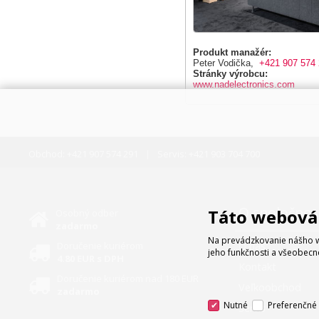
Produkt manažér:
Peter Vodička,
+421 907 574
Stránky výrobcu:
www.nadelectronics.com
Obchod:
+421 907 574 291
Servis:
+421 903 704 700
O spoločnos
Táto webová 
Osobný odber
zadarmo
Na prevádzkovanie nášho w
Doručenie kuriérom
O nás
jeho funkčnosti a všeobecn
4.80 EUR s DPH
Kontakt
Doručenie kuriérom nad 180 EUR
Veľkoobchod
zadarmo
Nutné
Preferenčné
Servis