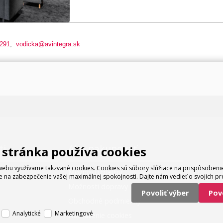
 291
,
vodicka@avintegra.sk
ti
Ako nakupovať
stránka používa cookies
ebu využívame takzvané cookies. Cookies sú súbory slúžiace na prispôsoben
Možnosti platby
e na zabezpečenie vašej maximálnej spokojnosti. Dajte nám vedieť o svojich pr
Možnosti dopravy
Povoliť výber
Po
Obchodné podmienky
Analytické
Marketingové
Nastavenie cookies