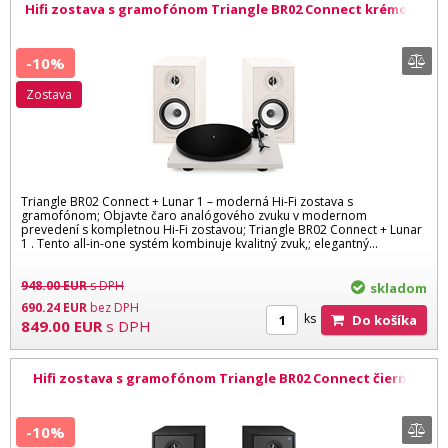
Hifi zostava s gramofónom Triangle BR02 Connect krémová
Lunar 1 krémová
-10%
zostava
Triangle BR02 Connect + Lunar 1 – moderná Hi-Fi zostava s
gramofónom; Objavte čaro analógového zvuku v modernom
prevedení s kompletnou Hi-Fi zostavou; Triangle BR02 Connect + Lunar
1 . Tento all-in-one systém kombinuje kvalitný zvuk,; elegantný...
948.00
EUR
s DPH
skladom
690.24
EUR
bez DPH
ks
Do košíka
849.00
EUR
s DPH
Hifi zostava s gramofónom Triangle BR02 Connect čierna
Lunar 1 čierna
-10%