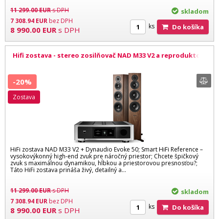
11 299.00
EUR
s DPH
skladom
7 308.94
EUR
bez DPH
ks
Do košíka
8 990.00
EUR
s DPH
Hifi zostava - stereo zosilňovač NAD M33 V2 a reproduktory
Dynaudio Evoke 50 WW
-20%
zostava
HiFi zostava NAD M33 V2 + Dynaudio Evoke 50; Smart HiFi Reference –
vysokovýkonný high-end zvuk pre náročný priestor; Chcete špičkový
zvuk s maximálnou dynamikou, hĺbkou a priestorovou presnosťou?;
Táto HiFi zostava prináša živý, detailný a...
11 299.00
EUR
s DPH
skladom
7 308.94
EUR
bez DPH
ks
Do košíka
8 990.00
EUR
s DPH