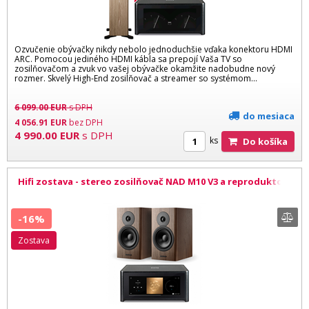
Ozvučenie obývačky nikdy nebolo jednoduchšie vďaka konektoru HDMI
ARC. Pomocou jediného HDMI kábla sa prepojí Vaša TV so
zosilňovačom a zvuk vo vašej obývačke okamžite nadobudne nový
rozmer. Skvelý High-End zosilňovač a streamer so systémom...
6 099.00
EUR
s DPH
do mesiaca
4 056.91
EUR
bez DPH
4 990.00
EUR
s DPH
ks
Do košíka
Hifi zostava - stereo zosilňovač NAD M10 V3 a reproduktory
Dynaudio Evoke 20 WW
-16%
zostava