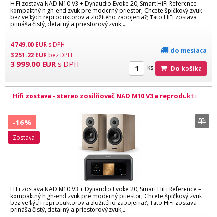
HiFi zostava NAD M10 V3 + Dynaudio Evoke 20; Smart HiFi Reference –
kompaktný high-end zvuk pre moderný priestor; Chcete špičkový zvuk
bez veľkých reproduktorov a zložitého zapojenia?; Táto HiFi zostava
prináša čistý, detailný a priestorový zvuk,...
4 749.00
EUR
s DPH
do mesiaca
3 251.22
EUR
bez DPH
3 999.00
EUR
s DPH
ks
Do košíka
Hifi zostava - stereo zosilňovač NAD M10 V3 a reproduktory
Dynaudio Evoke 20 BW
-16%
zostava
HiFi zostava NAD M10 V3 + Dynaudio Evoke 20; Smart HiFi Reference –
kompaktný high-end zvuk pre moderný priestor; Chcete špičkový zvuk
bez veľkých reproduktorov a zložitého zapojenia?; Táto HiFi zostava
prináša čistý, detailný a priestorový zvuk,...