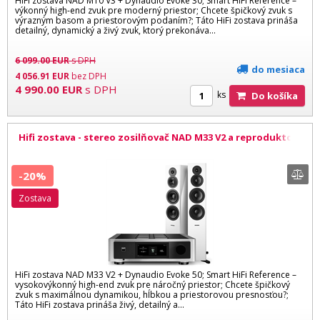
HiFi zostava NAD M10 V3 + Dynaudio Evoke 30; Smart HiFi Reference –
výkonný high-end zvuk pre moderný priestor; Chcete špičkový zvuk s
výrazným basom a priestorovým podaním?; Táto HiFi zostava prináša
detailný, dynamický a živý zvuk, ktorý prekonáva...
6 099.00
EUR
s DPH
do mesiaca
4 056.91
EUR
bez DPH
4 990.00
EUR
s DPH
ks
Do košíka
Hifi zostava - stereo zosilňovač NAD M33 V2 a reproduktory
Dynaudio Evoke 50 WH
-20%
zostava
HiFi zostava NAD M33 V2 + Dynaudio Evoke 50; Smart HiFi Reference –
vysokovýkonný high-end zvuk pre náročný priestor; Chcete špičkový
zvuk s maximálnou dynamikou, hĺbkou a priestorovou presnosťou?;
Táto HiFi zostava prináša živý, detailný a...