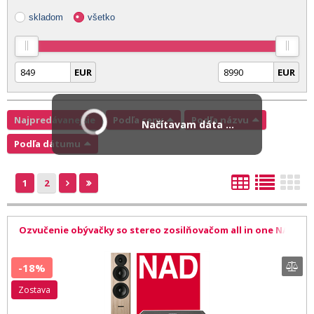
skladom
všetko
EUR
EUR
Najpredávanejšie
Podľa ceny
Podľa názvu
Načítavam dáta ...
Podľa dátumu
1
2
Ozvučenie obývačky so stereo zosilňovačom all in one NAD
M10 V3 a Dynaudio Evoke 30
-18%
zostava