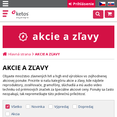
Prihlásenie
CZ
SK
Hlavná strana
AKCIE A ZĽAVY
AKCIE A ZĽAVY
Objavte množstvo zľavnených hifi a high end výrobkov vo zvýhodnenej
akciovej ponuke. Prezrite si našu kategóriu akcie a zľavy, kde nájdete
reproduktory, zosilňovače, gramofóny, slúchadlá a inú audio video
techniku od prémiových značiek za špeciálne akciové ceny. Ponuky sa často
neopakujú, tak nepremeškajte túto jedinečnú príležitosť.
Všetko
Novinka
Výpredaj
Dopredaj
Akcia