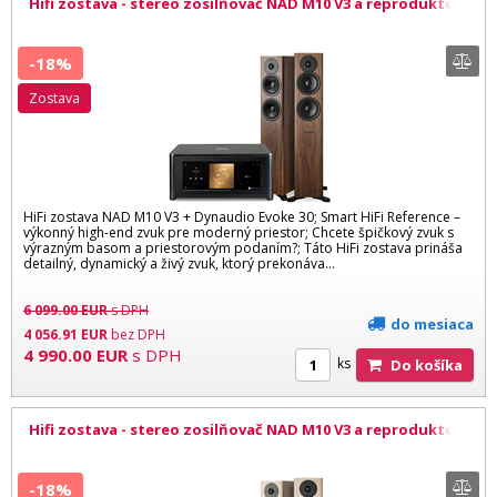
Hifi zostava - stereo zosilňovač NAD M10 V3 a reproduktory
Dynaudio Evoke 30 WW
-18%
zostava
HiFi zostava NAD M10 V3 + Dynaudio Evoke 30; Smart HiFi Reference –
výkonný high-end zvuk pre moderný priestor; Chcete špičkový zvuk s
výrazným basom a priestorovým podaním?; Táto HiFi zostava prináša
detailný, dynamický a živý zvuk, ktorý prekonáva...
6 099.00
EUR
s DPH
do mesiaca
4 056.91
EUR
bez DPH
4 990.00
EUR
s DPH
ks
Do košíka
Hifi zostava - stereo zosilňovač NAD M10 V3 a reproduktory
Dynaudio Evoke 30 BW
-18%