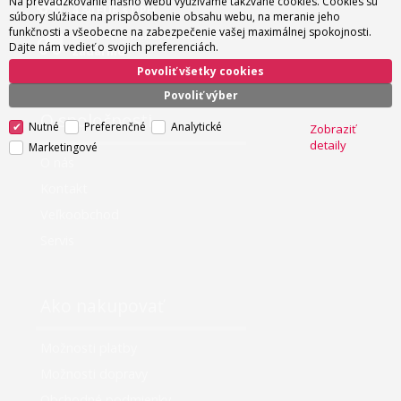
Na prevádzkovanie nášho webu využívame takzvané cookies. Cookies sú
4.80 EUR s DPH
súbory slúžiace na prispôsobenie obsahu webu, na meranie jeho
funkčnosti a všeobecne na zabezpečenie vašej maximálnej spokojnosti.
Doručenie kuriérom nad 180 EUR
Dajte nám vedieť o svojich preferenciách.
zadarmo
Povoliť všetky cookies
Povoliť výber
O spoločnosti
Nutné
Preferenčné
Analytické
Zobraziť
detaily
Marketingové
O nás
Kontakt
Veľkoobchod
Servis
Ako nakupovať
Možnosti platby
Možnosti dopravy
Obchodné podmienky