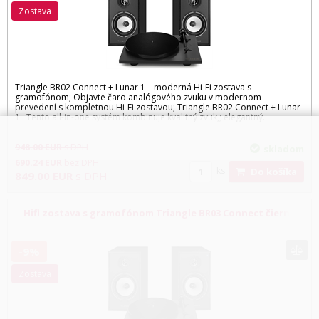
zostava
Triangle BR02 Connect + Lunar 1 – moderná Hi-Fi zostava s
gramofónom; Objavte čaro analógového zvuku v modernom
prevedení s kompletnou Hi-Fi zostavou; Triangle BR02 Connect + Lunar
1 . Tento all-in-one systém kombinuje kvalitný zvuk,; elegantný...
948.00
EUR
s DPH
skladom
690.24
EUR
bez DPH
ks
Do košíka
849.00
EUR
s DPH
Hifi zostava s gramofónom Triangle BR03 Connect čierna
Lunar 1 čierna
-9%
zostava