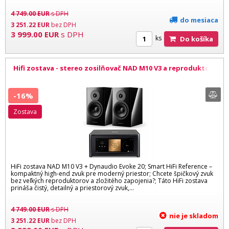
4 749.00
EUR
s DPH
do mesiaca
3 251.22
EUR
bez DPH
3 999.00
EUR
s DPH
ks
Do košíka
Hifi zostava - stereo zosilňovač NAD M10 V3 a reproduktory
Dynaudio Evoke 20 BL
-16%
zostava
HiFi zostava NAD M10 V3 + Dynaudio Evoke 20; Smart HiFi Reference –
kompaktný high-end zvuk pre moderný priestor; Chcete špičkový zvuk
bez veľkých reproduktorov a zložitého zapojenia?; Táto HiFi zostava
prináša čistý, detailný a priestorový zvuk,...
4 749.00
EUR
s DPH
nie je skladom
3 251.22
EUR
bez DPH