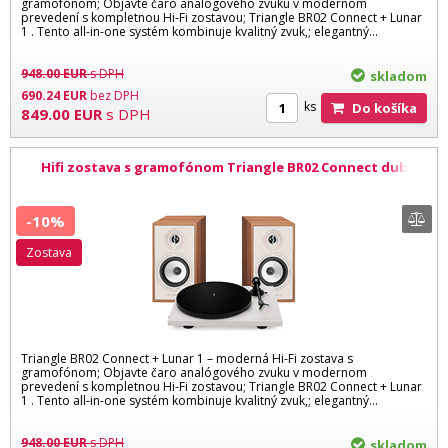
gramofónom; Objavte čaro analógového zvuku v modernom
prevedení s kompletnou Hi-Fi zostavou; Triangle BR02 Connect + Lunar
1 . Tento all-in-one systém kombinuje kvalitný zvuk,; elegantný...
948.00
EUR
s DPH
skladom
690.24
EUR
bez DPH
ks
Do košíka
849.00
EUR
s DPH
Hifi zostava s gramofónom Triangle BR02 Connect dub
Lunar 1 biela
-10%
zostava
Triangle BR02 Connect + Lunar 1 – moderná Hi-Fi zostava s
gramofónom; Objavte čaro analógového zvuku v modernom
prevedení s kompletnou Hi-Fi zostavou; Triangle BR02 Connect + Lunar
1 . Tento all-in-one systém kombinuje kvalitný zvuk,; elegantný...
948.00
EUR
s DPH
skladom