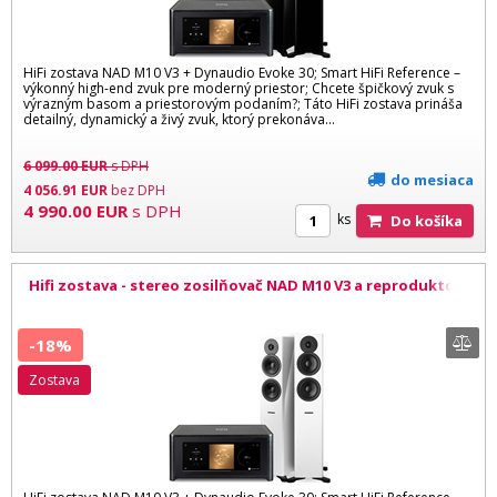
HiFi zostava NAD M10 V3 + Dynaudio Evoke 30; Smart HiFi Reference –
výkonný high-end zvuk pre moderný priestor; Chcete špičkový zvuk s
výrazným basom a priestorovým podaním?; Táto HiFi zostava prináša
detailný, dynamický a živý zvuk, ktorý prekonáva...
6 099.00
EUR
s DPH
do mesiaca
4 056.91
EUR
bez DPH
4 990.00
EUR
s DPH
ks
Do košíka
Hifi zostava - stereo zosilňovač NAD M10 V3 a reproduktory
Dynaudio Evoke 30 WH
-18%
zostava