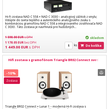
Hi-Fi zostava NAD C 558 + NAD C 3030 – analogový zážitok z vinylu;
Vstúpte do sveta teplého a autentického analogového zvuku s
kombináciou gramofónu NAD C 558 a integrovaného zosilňovača NAD
C 3030 . Táto zostava je navrhnutá pre hudobných...
1 598.00
EUR
s DPH
skladom
1 178.05
EUR
bez DPH
ks
Do košíka
1 449.00
EUR
s DPH
Hifi zostava s gramofónom Triangle BR02 Connect svetlý
dub Lunar 1 biela
-10%
zostava
Triangle BR02 Connect + Lunar 1 – moderná Hi-Fi zostava s