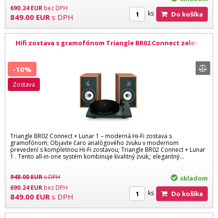
690.24
EUR
bez DPH
ks
Do košíka
849.00
EUR
s DPH
Hifi zostava s gramofónom Triangle BR02 Connect zelená
Lunar 1 zelená
-10%
zostava
Triangle BR02 Connect + Lunar 1 – moderná Hi-Fi zostava s
gramofónom; Objavte čaro analógového zvuku v modernom
prevedení s kompletnou Hi-Fi zostavou; Triangle BR02 Connect + Lunar
1 . Tento all-in-one systém kombinuje kvalitný zvuk,; elegantný...
948.00
EUR
s DPH
skladom
690.24
EUR
bez DPH
ks
Do košíka
849.00
EUR
s DPH