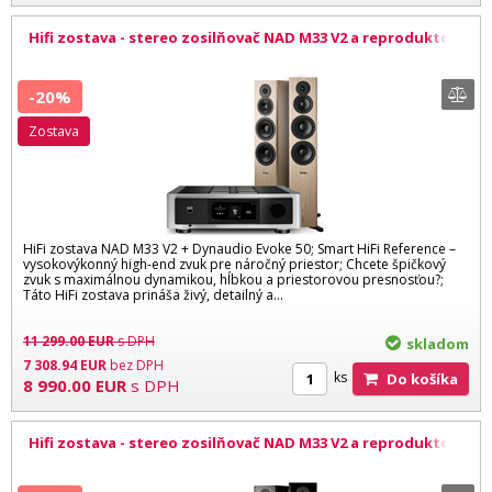
Hifi zostava - stereo zosilňovač NAD M33 V2 a reproduktory
Dynaudio Evoke 50 BW
-20%
zostava
HiFi zostava NAD M33 V2 + Dynaudio Evoke 50; Smart HiFi Reference –
vysokovýkonný high-end zvuk pre náročný priestor; Chcete špičkový
zvuk s maximálnou dynamikou, hĺbkou a priestorovou presnosťou?;
Táto HiFi zostava prináša živý, detailný a...
11 299.00
EUR
s DPH
skladom
7 308.94
EUR
bez DPH
ks
Do košíka
8 990.00
EUR
s DPH
Hifi zostava - stereo zosilňovač NAD M33 V2 a reproduktory
Dynaudio Evoke 50 BL