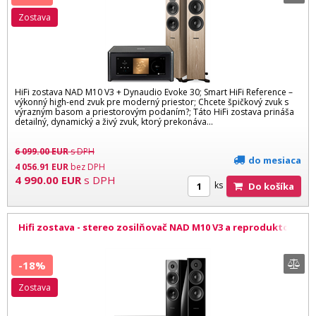
zostava
HiFi zostava NAD M10 V3 + Dynaudio Evoke 30; Smart HiFi Reference –
výkonný high-end zvuk pre moderný priestor; Chcete špičkový zvuk s
výrazným basom a priestorovým podaním?; Táto HiFi zostava prináša
detailný, dynamický a živý zvuk, ktorý prekonáva...
6 099.00
EUR
s DPH
do mesiaca
4 056.91
EUR
bez DPH
4 990.00
EUR
s DPH
ks
Do košíka
Hifi zostava - stereo zosilňovač NAD M10 V3 a reproduktory
Dynaudio Evoke 30 BL
-18%
zostava