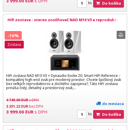
3 999.00
EUR
s DPH
ks
Do košíka
Hifi zostava - stereo zosilňovač NAD M10 V3 a reproduktory
Dynaudio Evoke 20 WH
-16%
zostava
HiFi zostava NAD M10 V3 + Dynaudio Evoke 20; Smart HiFi Reference –
kompaktný high-end zvuk pre moderný priestor; Chcete špičkový zvuk
bez veľkých reproduktorov a zložitého zapojenia?; Táto HiFi zostava
prináša čistý, detailný a priestorový zvuk,...
4 749.00
EUR
s DPH
do mesiaca
3 251.22
EUR
bez DPH
3 999.00
EUR
s DPH
ks
Do košíka