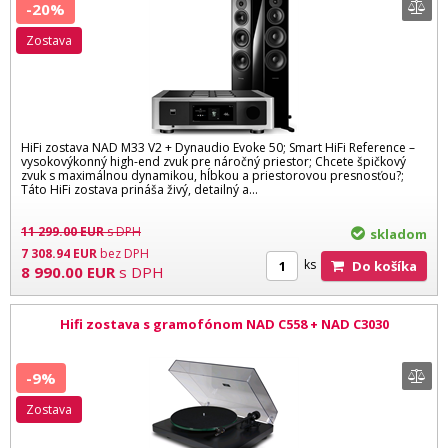
-20%
zostava
HiFi zostava NAD M33 V2 + Dynaudio Evoke 50; Smart HiFi Reference –
vysokovýkonný high-end zvuk pre náročný priestor; Chcete špičkový
zvuk s maximálnou dynamikou, hĺbkou a priestorovou presnosťou?;
Táto HiFi zostava prináša živý, detailný a...
11 299.00
EUR
s DPH
skladom
7 308.94
EUR
bez DPH
ks
Do košíka
8 990.00
EUR
s DPH
Hifi zostava s gramofónom NAD C558 + NAD C3030
-9%
zostava