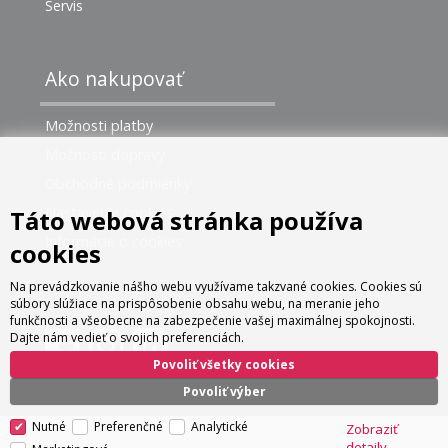
Servis
Ako nakupovať
Možnosti platby
Možnosti dopravy
Obchodné podmienky
Nastavenie cookies
Táto webová stránka používa
Informácie o cookies
cookies
Na prevádzkovanie nášho webu využívame takzvané cookies. Cookies sú
súbory slúžiace na prispôsobenie obsahu webu, na meranie jeho
funkčnosti a všeobecne na zabezpečenie vašej maximálnej spokojnosti.
Dajte nám vedieť o svojich preferenciách.
Povoliť všetky cookies
Povoliť výber
Nutné
Preferenčné
Analytické
Zobraziť
detaily