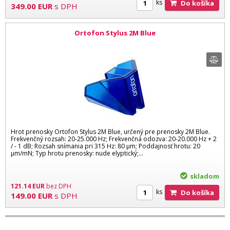
ks
Do košíka
349.00
EUR
s DPH
Ortofon Stylus 2M Blue
Hrot prenosky Ortofon Stylus 2M Blue, určený pre prenosky 2M Blue.
Frekvenčný rozsah: 20-25.000 Hz; Frekvenčná odozva: 20-20.000 Hz + 2
/ - 1 dB; Rozsah snímania pri 315 Hz: 80 µm; Poddajnosť hrotu: 20
µm/mN; Typ hrotu prenosky: nude elyptický;...
skladom
121.14
EUR
bez DPH
ks
Do košíka
149.00
EUR
s DPH