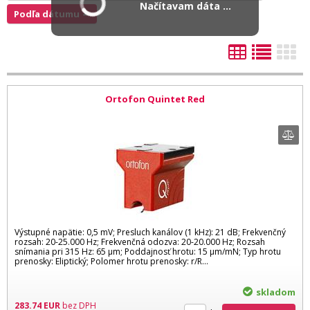
Načítavam dáta ...
Podľa dátumu
Ortofon Quintet Red
Výstupné napätie: 0,5 mV; Presluch kanálov (1 kHz): 21 dB; Frekvenčný
rozsah: 20-25.000 Hz; Frekvenčná odozva: 20-20.000 Hz; Rozsah
snímania pri 315 Hz: 65 µm; Poddajnosť hrotu: 15 µm/mN; Typ hrotu
prenosky: Eliptický; Polomer hrotu prenosky: r/R...
skladom
283.74
EUR
bez DPH