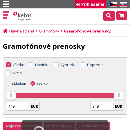
Prihlásenie
CZ
SK
Hlavná strana
Gramofóny
Gramofónové prenosky
Gramofónové prenosky
Všetko
Novinka
Výpredaj
Dopredaj
Akcia
skladom
všetko
EUR
EUR
Najpredávanejšie
Podľa ceny
Podľa názvu