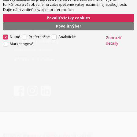
funkčnosti a všeobecne na zabezpečenie vašej maximálnej spokojnosti.
Ako nakupovať
Dajte nám vedieť o svojich preferenciách.
Povoliť všetky cookies
Možnosti platby
Povoliť výber
Možnosti dopravy
Nutné
Preferenčné
Analytické
Zobraziť
Obchodné podmienky
detaily
Marketingové
Nastavenie cookies
Informácie o cookies
© 2026 AV Integra s.r.o Všetky práva vyhradené