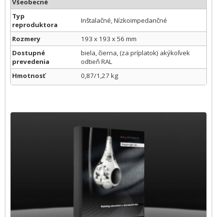
Všeobecné
Typ
Inštalačné, Nízkoimpedančné
reproduktora
Rozmery
193 x 193 x 56 mm
Dostupné
biela, čierna, (za príplatok) akýkoľvek
prevedenia
odtieň RAL
Hmotnosť
0,87/1,27 kg