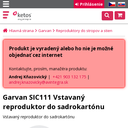
Prihlásenie
CZ
SK
Hlavná strana
Garvan
Reproduktory do stropov a stien
Produkt je vyradený alebo ho nie je možné
objednať cez internet
Kontaktujte, prosím, manažéra produktu:
Andrej Kňazovický
|
+421 903 132 175
|
andrej.knazovicky@avintegra.sk
Garvan SIC111 Vstavaný
reproduktor do sadrokartónu
Vstavaný reproduktor do sadrokartónu