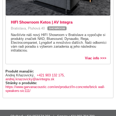
HIFI Showroom Ketos | AV Integra
Bratislava, Pluhová 40
SHOWROOM
Navštívte náš nový HIFI Showroom v Bratislave a vypočujte si
produkty značiek NAD, Bluesound, Dynaudio, Rega,
Electrocompaniet, Lyngdorf a množstvo ďalších. Naši odborníci
vám radi poradia s výberom zariadenia aj jeho následnou
inštaláciou.
Viac info >>>
Produkt manažér:
Andrej Kňazovický,
+421 903 132 175
,
andrej.knazovicky@avintegra.sk
Stránky o produkte:
https://www.garvanacoustic.com/en/product/In-concrete/brick wall-
speakers-sic111/