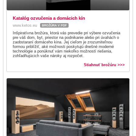
Katalóg ozvučenia a domácich kín
www.ketos.eu
BROŽÚRA V PDF
Inšpiratívna brožúra, ktorá vás prevedie pri výbere ozvučenia
pre váš dom, byt, priestor na podnikanie alebo pri úvahách o
zaobstaraní domáceho kina. Jej cieľom je zrozumiteľnou
formou priblížiť, aké možnosti poskytujú dnešné moderné
technológie a ponúknuť vám niekoľko možností riešenia,
zohľadňujúcich vaše nároky aj rozpočet.
Stiahnuť brožúru >>>