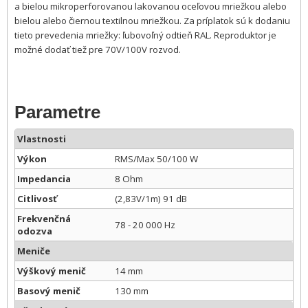
a bielou mikroperforovanou lakovanou oceľovou mriežkou alebo
bielou alebo čiernou textilnou mriežkou. Za príplatok sú k dodaniu
tieto prevedenia mriežky: ľubovoľný odtieň RAL. Reproduktor je
možné dodať tiež pre 70V/100V rozvod.
Parametre
Vlastnosti
Výkon
RMS/Max 50/100 W
Impedancia
8 Ohm
Citlivosť
(2,83V/1m) 91 dB
Frekvenčná
78 - 20 000 Hz
odozva
Meniče
Výškový menič
14 mm
Basový menič
130 mm