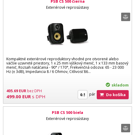
PSB CS 500 čierna
Exteriérové reprosústavy
Kompaktné exteriérové reproduktory vhodné pre otvorené alebo
väčšie uzavreté priestory, 1 x 25 mm výškový menič, 1 x 133 mm basový
menič, Rozsah natáčania - 90° / 170°, Frekvenčná odozva: 65 - 23 000
Hz (± 3dB), Impedancia 8 / 6 Ohmov, Citlivosť 86...
skladom
405.69
EUR
bez DPH
pár
Do košíka
499.00
EUR
s DPH
PSB CS 500 biela
Exteriérové reprosústavy