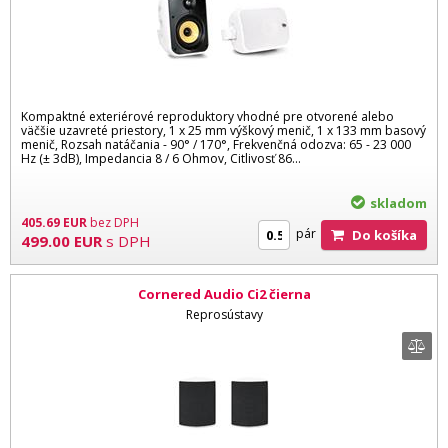
Kompaktné exteriérové reproduktory vhodné pre otvorené alebo
väčšie uzavreté priestory, 1 x 25 mm výškový menič, 1 x 133 mm basový
menič, Rozsah natáčania - 90° / 170°, Frekvenčná odozva: 65 - 23 000
Hz (± 3dB), Impedancia 8 / 6 Ohmov, Citlivosť 86...
skladom
405.69
EUR
bez DPH
pár
Do košíka
499.00
EUR
s DPH
Cornered Audio Ci2 čierna
Reprosústavy