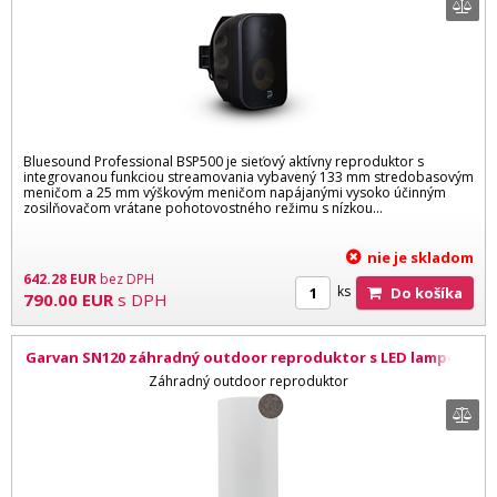
Bluesound Professional BSP500 je sieťový aktívny reproduktor s
integrovanou funkciou streamovania vybavený 133 mm stredobasovým
meničom a 25 mm výškovým meničom napájanými vysoko účinným
zosilňovačom vrátane pohotovostného režimu s nízkou...
nie je skladom
642.28
EUR
bez DPH
ks
Do košíka
790.00
EUR
s DPH
Garvan SN120 záhradný outdoor reproduktor s LED lampou,
Corten efekt
Záhradný outdoor reproduktor