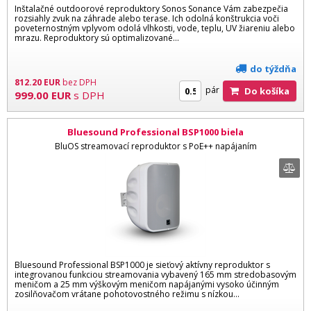
Inštalačné outdoorové reproduktory Sonos Sonance Vám zabezpečia
rozsiahly zvuk na záhrade alebo terase. Ich odolná konštrukcia voči
poveternostným vplyvom odolá vlhkosti, vode, teplu, UV žiareniu alebo
mrazu. Reproduktory sú optimalizované...
do týždňa
812.20
EUR
bez DPH
pár
Do košíka
999.00
EUR
s DPH
Bluesound Professional BSP1000 biela
BluOS streamovací reproduktor s PoE++ napájaním
Bluesound Professional BSP1000 je sieťový aktívny reproduktor s
integrovanou funkciou streamovania vybavený 165 mm stredobasovým
meničom a 25 mm výškovým meničom napájanými vysoko účinným
zosilňovačom vrátane pohotovostného režimu s nízkou...