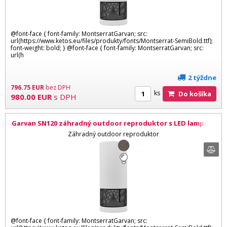
@font-face { font-family: MontserratGarvan; src:
url(https://www.ketos.eu/files/produkty/fonts/Montserrat-SemiBold.ttf);
font-weight: bold; } @font-face { font-family: MontserratGarvan; src:
url(h
2 týždne
796.75
EUR
bez DPH
ks
Do košíka
980.00
EUR
s DPH
Garvan SN120 záhradný outdoor reproduktor s LED lampou,
Corten efekt
Záhradný outdoor reproduktor
@font-face { font-family: MontserratGarvan; src: