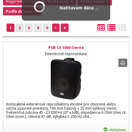
Najpredávanejšie
Podľa ceny
Podľa názvu
Načítavam dáta ...
Podľa dátumu
1
2
3
4
5
PSB CS 1000 čierna
Exteriérové reprosústavy
Kompaktné exteriérové reproduktory vhodné pre otvorené alebo
väčšie uzavreté priestory, 165 mm basový + 25 mm výškový menič,
frekvenčná odozva 45 - 23 000 Hz (0° ±3dB), impedancia 6 Ohm (min.) 8
Ohm (nom.), citlivosť 87 dB, Výhybka 2 200 Hz LR4,...
skladom