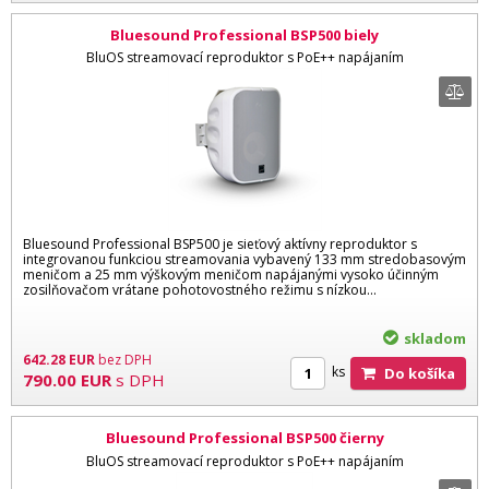
Bluesound Professional BSP500 biely
BluOS streamovací reproduktor s PoE++ napájaním
Bluesound Professional BSP500 je sieťový aktívny reproduktor s
integrovanou funkciou streamovania vybavený 133 mm stredobasovým
meničom a 25 mm výškovým meničom napájanými vysoko účinným
zosilňovačom vrátane pohotovostného režimu s nízkou...
skladom
642.28
EUR
bez DPH
ks
Do košíka
790.00
EUR
s DPH
Bluesound Professional BSP500 čierny
BluOS streamovací reproduktor s PoE++ napájaním