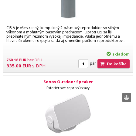
Ci5-V je všestranný, kompaktný 2-pásmový reproduktor so silným
výkonom a mohutným basovým prednesom. Oproti Ci5 sa líši
prepínateľným režimom vysokej impedancie. Vďaka jednotnému a
hlavne širokému rozptylu sa dá aj s menším počtom reproduktorov...
skladom
760.16
EUR
bez DPH
pár
Do košíka
935.00
EUR
s DPH
Sonos Outdoor Speaker
Exteriérové reprosústavy