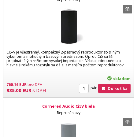
Ci5-V je všestranný, kompaktný 2-pásmový reproduktor so silným
výkonom a mohutným basovým prednesom. Oproti Ci5 sa líši
prepínateľným režimom vysokej impedancie. Vďaka jednotnému a
hlavne širokému rozptylu sa dá aj s menším počtom reproduktorov...
skladom
760.16
EUR
bez DPH
pár
Do košíka
935.00
EUR
s DPH
Cornered Audio Ci5V biela
Reprosústavy