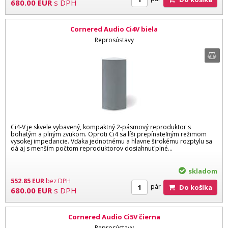
680.00
EUR
s DPH
Cornered Audio Ci4V biela
Reprosústavy
Ci4-V je skvele vybavený, kompaktný 2-pásmový reproduktor s
bohatým a plným zvukom. Oproti Ci4 sa líši prepínateľným režimom
vysokej impedancie. Vďaka jednotnému a hlavne širokému rozptylu sa
dá aj s menším počtom reproduktorov dosiahnuť plné...
skladom
552.85
EUR
bez DPH
pár
Do košíka
680.00
EUR
s DPH
Cornered Audio Ci5V čierna
Reprosústavy