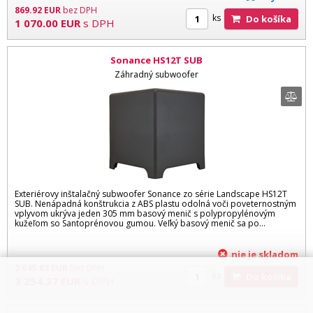
869.92
EUR
bez DPH
ks
Do košíka
1 070.00
EUR
s DPH
Sonance HS12T SUB
Záhradný subwoofer
Exteriérovy inštalačný subwoofer Sonance zo série Landscape HS12T
SUB. Nenápadná konštrukcia z ABS plastu odolná voči poveternostným
vplyvom ukrýva jeden 305 mm basový menič s polypropylénovým
kužeľom so Santoprénovou gumou. Veľký basový menič sa po...
nie je skladom
2 645.83
EUR
bez DPH
ks
Do košíka
3 254.37
EUR
s DPH