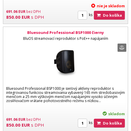
nie je skladom
691.06
EUR
bez DPH
ks
Do košíka
850.00
EUR
s DPH
Bluesound Professional BSP1000 čierny
BluOS streamovací reproduktor s PoE++ napájaním
Bluesound Professional BSP1000 je sieťový aktívny reproduktor s
integrovanou funkciou streamovania vybavený 165 mm stredobasovým
meničom a 25 mm výškovým meničom napájanými vysoko účinným
zosilňovačom vrátane pohotovostného režimu s nízkou...
skladom
691.06
EUR
bez DPH
ks
Do košíka
850.00
EUR
s DPH