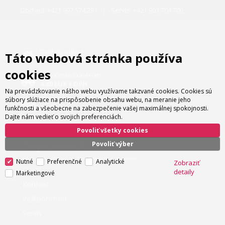
Obchod:
+421 907 574 291
Servis:
+421 903 704 700
Osobný odber
Táto webová stránka používa
zadarmo
cookies
Doručenie kuriérom
4.80 EUR s DPH
Na prevádzkovanie nášho webu využívame takzvané cookies. Cookies sú
Doručenie kuriérom nad 180 EUR
súbory slúžiace na prispôsobenie obsahu webu, na meranie jeho
zadarmo
funkčnosti a všeobecne na zabezpečenie vašej maximálnej spokojnosti.
Dajte nám vedieť o svojich preferenciách.
Povoliť všetky cookies
O spoločnosti
Povoliť výber
Nutné
Preferenčné
Analytické
Zobraziť
O nás
detaily
Marketingové
Kontakt
Veľkoobchod
Servis