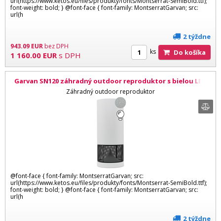
url(https://www.ketos.eu/files/produkty/fonts/Montserrat-SemiBold.ttf);
font-weight: bold; } @font-face { font-family: MontserratGarvan; src:
url(h
2 týždne
943.09
EUR
bez DPH
ks
Do košíka
1 160.00
EUR
s DPH
Garvan SN120 záhradný outdoor reproduktor s bielou LED
lampou, šedá
Záhradný outdoor reproduktor
@font-face { font-family: MontserratGarvan; src:
url(https://www.ketos.eu/files/produkty/fonts/Montserrat-SemiBold.ttf);
font-weight: bold; } @font-face { font-family: MontserratGarvan; src:
url(h
2 týždne