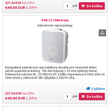
527.64
EUR
bez DPH
pár
Do košíka
649.00
EUR
s DPH
PSB CS 1000 biela
Exteriérové reprosústavy
Kompaktné exteriérové reproduktory vhodné pre otvorené alebo
väčšie uzavreté priestory, 165 mm basový + 25 mm výškový menič,
frekvenčná odozva 45 - 23 000 Hz (0° ±3dB), impedancia 6 Ohm (min.) 8
Ohm (nom.), citlivosť 87 dB, Výhybka 2 200 Hz LR4,...
2 týždne
527.64
EUR
bez DPH
pár
Do košíka
649.00
EUR
s DPH