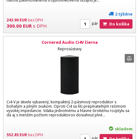
nášmu patentovanému trojuholníkovému dizajnu je...
2 týždne
243.90
EUR
bez DPH
pár
Do košíka
300.00
EUR
s DPH
Cornered Audio Ci4V čierna
Reprosústavy
Ci4-V je skvele vybavený, kompaktný 2-pásmový reproduktor s
bohatým a plným zvukom. Oproti Ci4 sa líši prepínateľným režimom
vysokej impedancie. Vďaka jednotnému a hlavne širokému rozptylu sa
dá aj s menším počtom reproduktorov dosiahnuť plné...
skladom
552.85
EUR
bez DPH
pár
Do košíka