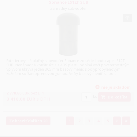
Sonance LS12T SUB
Záhradný subwoofer
Exteriérovy inštalačný subwoofer Sonance zo série Landscape LS12T
SUB. Nenápadná konštrukcia z ABS plastu odolná voči poveternostným
vplyvom ukrýva jeden 305 mm basový menič s polypropylénovým
kužeľom so Santoprénovou gumou. Veľký basový menič sa po...
nie je skladom
2 778.86
EUR
bez DPH
ks
Do košíka
3 418.00
EUR
s DPH
Zobraziť ďalších 20
1
2
3
4
5