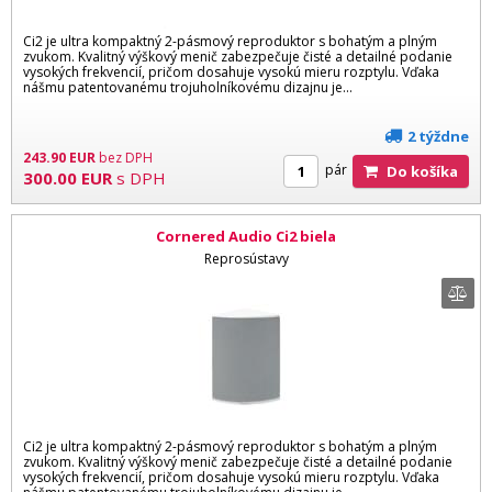
Ci2 je ultra kompaktný 2-pásmový reproduktor s bohatým a plným
zvukom. Kvalitný výškový menič zabezpečuje čisté a detailné podanie
vysokých frekvencií, pričom dosahuje vysokú mieru rozptylu. Vďaka
nášmu patentovanému trojuholníkovému dizajnu je...
2 týždne
243.90
EUR
bez DPH
pár
Do košíka
300.00
EUR
s DPH
Cornered Audio Ci2 biela
Reprosústavy
Ci2 je ultra kompaktný 2-pásmový reproduktor s bohatým a plným
zvukom. Kvalitný výškový menič zabezpečuje čisté a detailné podanie
vysokých frekvencií, pričom dosahuje vysokú mieru rozptylu. Vďaka