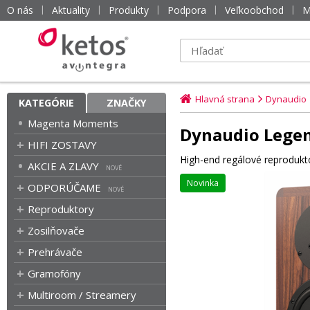
O nás
Aktuality
Produkty
Podpora
Veľkoobchod
M
Hlavná strana
Dynaudio
KATEGÓRIE
ZNAČKY
Magenta Moments
Dynaudio Lege
HIFI ZOSTAVY
High-end regálové reprodukt
AKCIE A ZLAVY
Novinka
ODPORÚČAME
Reproduktory
Zosilňovače
Prehrávače
Gramofóny
Multiroom / Streamery