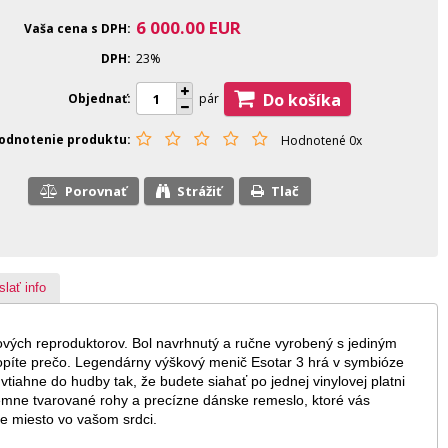
6 000.00
EUR
Vaša cena s DPH
DPH
23%
Do košíka
Objednať
pár
odnotenie produktu
Hodnotené 0x
Porovnať
Strážiť
Tlač
slať info
vých reproduktorov. Bol navrhnutý a ručne vyrobený s jediným
chopíte prečo. Legendárny výškový menič Esotar 3 hrá v symbióze
iahne do hudby tak, že budete siahať po jednej vinylovej platni
jemne tvarované rohy a precízne dánske remeslo, ktoré vás
jde miesto vo vašom srdci.