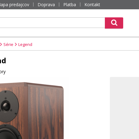
apa predajcov
Doprava
Platba
Kontakt
Série
Legend
nd
ory