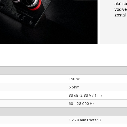
aké sú
vodivé
zostal
150 W
6 ohm
83 dB (2.83 V / 1 m)
60 – 28 000 Hz
1 x 28 mm Esotar 3