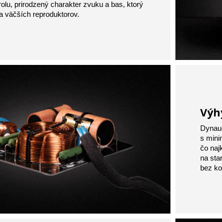
olu, prirodzený charakter zvuku a bas, ktorý
a väčších reproduktorov.
Výh
Dynau
s mini
čo naj
na sta
bez ko