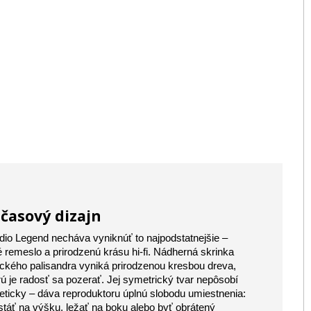
časový dizajn
io Legend necháva vyniknúť to najpodstatnejšie –
é remeslo a prirodzenú krásu hi‑fi. Nádherná skrinka
ického palisandra vyniká prirodzenou kresbou dreva,
rú je radosť sa pozerať. Jej symetrický tvar nepôsobí
teticky – dáva reproduktoru úplnú slobodu umiestnenia:
táť na výšku, ležať na boku alebo byť obrátený