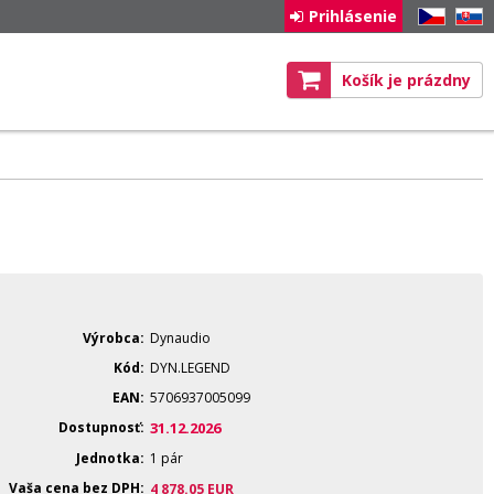
Prihlásenie
CZ
SK
Košík je prázdny
Výrobca
Dynaudio
Kód
DYN.LEGEND
EAN
5706937005099
Dostupnosť
31.12.2026
Jednotka
1 pár
Vaša cena bez DPH
4 878.05
EUR