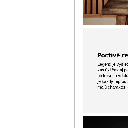
Poctivé r
Legend je výsled
zaslúži čas aj p
po kuse, a vďak
je každý reprodu
majú charakter –