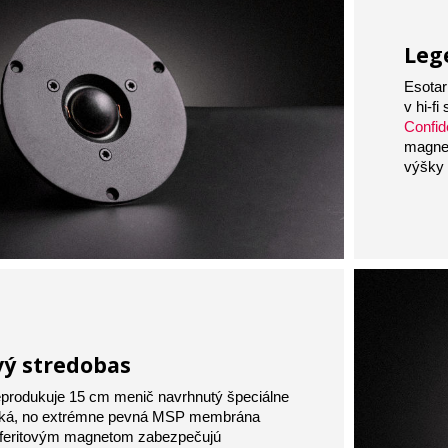
Leg
Esotar
v hi‑f
Confi
magnet
výšky 
vý stredobas
eprodukuje 15 cm menič navrhnutý špeciálne
hká, no extrémne pevná MSP membrána
m feritovým magnetom zabezpečujú