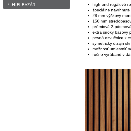
HIFI BAZÁR
high-end regálové r
špeciálne navrhnuté
28 mm výškový menič
150 mm stredobasov
prémiová 2-pásmová
extra široký basový
pevná ozvučnica z e
symetrický dizajn sk
možnosť umiestniť n
ručne vyrábané v d