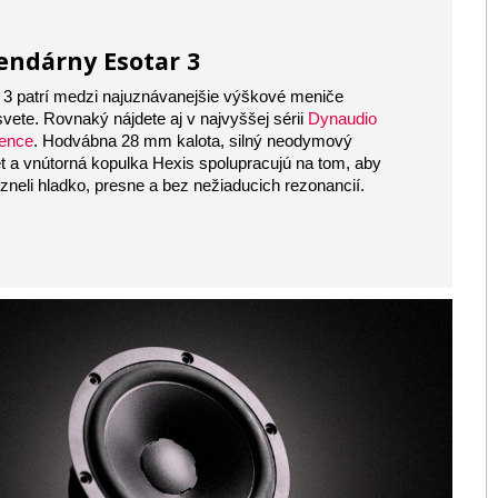
endárny Esotar 3
 3 patrí medzi najuznávanejšie výškové meniče
i svete. Rovnaký nájdete aj v najvyššej sérii
Dynaudio
dence
. Hodvábna 28 mm kalota, silný neodymový
 a vnútorná kopulka Hexis spolupracujú na tom, aby
zneli hladko, presne a bez nežiaducich rezonancií.