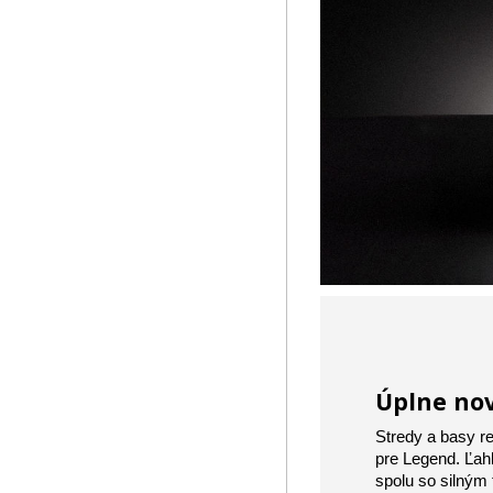
Úplne no
Stredy a basy r
pre Legend. Ľa
spolu so silný