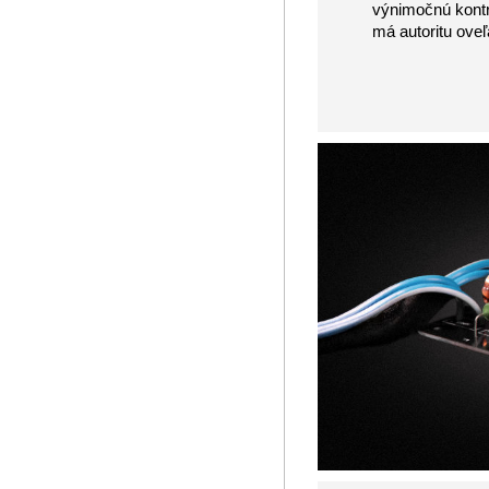
výnimočnú kontr
má autoritu oveľ