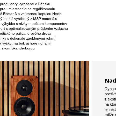
eproduktory vyrobené v Dánsku
 pre umiestnenie na regál/komodu
 Esotar 3 s vnútornou kopulou Hexis
ý menič vyrobený z MSP materiálu
 výhybka s nízkym počtom komponentov
 port s optimalizovaným prúdením vzduchu
xotického palisandrového dreva
rinky s dokonale zaoblenými rohmi
a výšku, na bok aj hore nohami
ánskom Skanderborgu
Nad
Dynaud
poctiv
z exot
na kto
len es
môže s