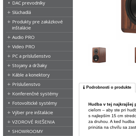
DAC prevodníky
Slúchadlá
Produkty pre zakázkové
inštalácie
Audio PRO
Video PRO
PC a príslušenstvo
Stojany a držiaky
Káble a konektory
Príslušenstvo
Podrobnosti o produkte
Konferenčné systémy
Fotovoltické systémy
Hudba v tej najkrajšej
cieľom – aby ste pri hud
Výber pre inštalácie
s najlepším 15 cm stredo
VZOROVÉ RIEŠENIA
za druhou. A keď hudba 
prinútia na chvíľu sa zas
SHOWROOMY