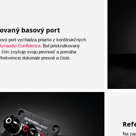
ovaný basový port
sový port vychádza priamo z konštrukčných
Dynaudio Confidence
. Bol priskrutkovaný
i, čím zvyšuje svoju pevnosť a pomáha
 frekvencie dokonale presné a čisté.
Ref
Na zad