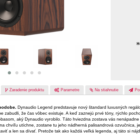
H
Zaradenie produktu
Parametre
Na stiahnutie
Po
 podobe.
Dynaudio Legend predstavuje nový štandard luxusných regálo
be zabudli, že čas vôbec existuje. A keď zaznejú prvé tóny, rýchlo po
basom, aký Dynaudio vyrobilo. Táto hviezdna zostava vás nenápadne vt
na chvíľu utíchne, zostane tu jeho nádherná palisandrová ozvučnica, 
taviť a len sa dívať. Pretože tak ako každá veľká legenda, aj táto si ná