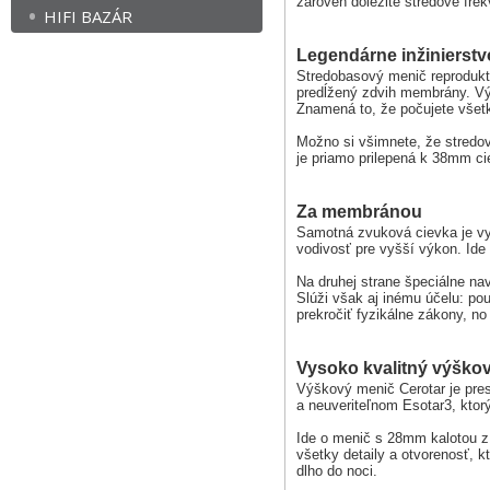
zároveň dôležité stredové frek
HIFI BAZÁR
Legendárne inžinierstv
Stredobasový menič reproduk
predĺžený zdvih membrány. Vý
Znamená to, že počujete všetko
Možno si všimnete, že stredov
je priamo prilepená k 38mm ci
Za membránou
Samotná zvuková cievka je vyr
vodivosť pre vyšší výkon. Ide 
Na druhej strane špeciálne na
Slúži však aj inému účelu: p
prekročiť fyzikálne zákony, no
Vysoko kvalitný výško
Výškový menič Cerotar je pres
a neuveriteľnom Esotar3, ktor
Ide o menič s 28mm kalotou z
všetky detaily a otvorenosť, 
dlho do noci.