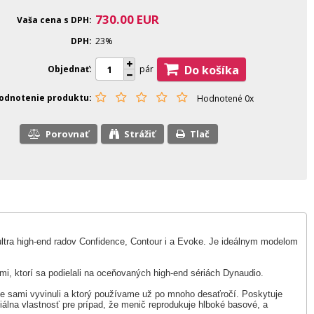
730.00
EUR
Vaša cena s DPH
DPH
23%
Do košíka
Objednať
pár
odnotenie produktu
Hodnotené 0x
Porovnať
Strážiť
Tlač
ltra high-end radov Confidence, Contour i a Evoke. Je ideálnym modelom
mi, ktorí sa podielali na oceňovaných high-end sériách Dynaudio.
e sami vyvinuli a ktorý používame už po mnoho desaťročí. Poskytuje
iálna vlastnosť pre prípad, že menič reprodukuje hlboké basové, a