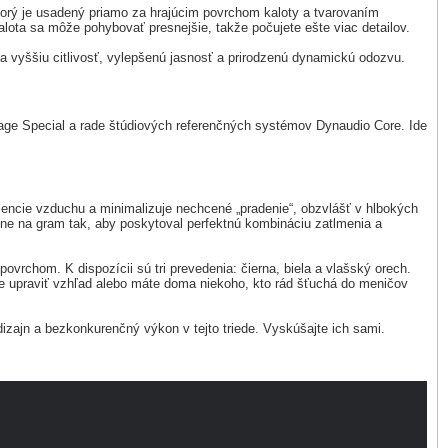
ktorý je usadený priamo za hrajúcim povrchom kaloty a tvarovaním
ta sa môže pohybovať presnejšie, takže počujete ešte viac detailov.
ša vyššiu citlivosť, vylepšenú jasnosť a prirodzenú dynamickú odozvu.
itage Special a rade štúdiových referenčných systémov Dynaudio Core. Ide
ulencie vzduchu a minimalizuje nechcené „pradenie“, obzvlášť v hlbokých
esne na gram tak, aby poskytoval perfektnú kombináciu zatlmenia a
chom. K dispozícii sú tri prevedenia: čierna, biela a vlašský orech.
 upraviť vzhľad alebo máte doma niekoho, kto rád šťuchá do meničov
izajn a bezkonkurenčný výkon v tejto triede. Vyskúšajte ich sami.