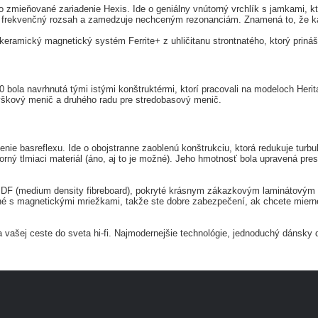
o zmieňované zariadenie Hexis. Ide o geniálny vnútorný vrchlík s jamkami, 
e frekvenčný rozsah a zamedzuje nechceným rezonanciám. Znamená to, že kalo
keramický magnetický systém Ferrite+ z uhličitanu strontnatého, ktorý priná
 bola navrhnutá tými istými konštruktérmi, ktorí pracovali na modeloch Her
výškový menič a druhého radu pre stredobasový menič.
enie basreflexu. Ide o obojstranne zaoblenú konštrukciu, ktorá redukuje turb
torný tlmiaci materiál (áno, aj to je možné). Jeho hmotnosť bola upravená pr
 (medium density fibreboard), pokryté krásnym zákazkovým laminátovým povr
é s magnetickými mriežkami, takže ste dobre zabezpečení, ak chcete mierne
 vašej ceste do sveta hi-fi. Najmodernejšie technológie, jednoduchý dánsky d