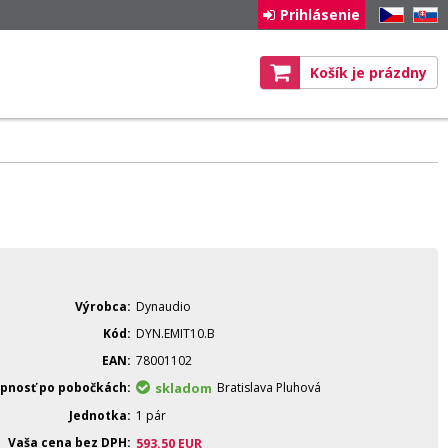
Prihlásenie
CZ
SK
Košík je prázdny
Výrobca
Dynaudio
Kód
DYN.EMIT10.B
EAN
78001102
pnosť po pobočkách
skladom
Bratislava Pluhová
Jednotka
1 pár
Vaša cena bez DPH
593.50
EUR