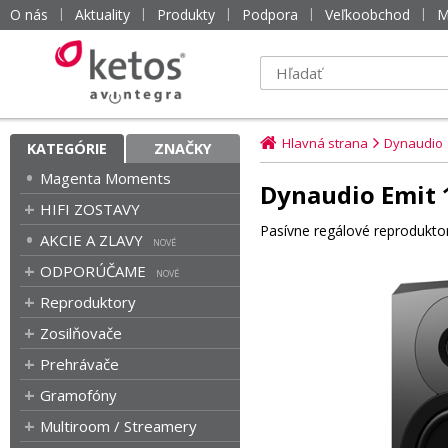
O nás
Aktuality
Produkty
Podpora
Veľkoobchod
M
Hlavná strana
Dynaudio
KATEGÓRIE
ZNAČKY
Magenta Moments
Dynaudio Emit 
HIFI ZOSTAVY
Pasívne regálové reprodukto
AKCIE A ZLAVY
ODPORÚČAME
Reproduktory
Zosilňovače
Prehrávače
Gramofóny
Multiroom / Streamery