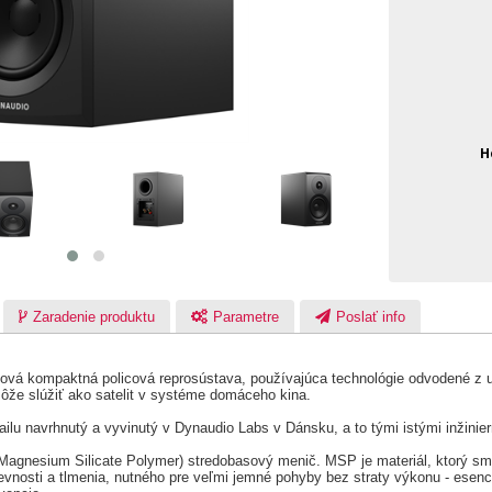
H
Zaradenie produktu
Parametre
Poslať info
ová kompaktná policová reprosústava, používajúca technológie odvodené z u
ôže slúžiť ako satelit v systéme domáceho kina.
ilu navrhnutý a vyvinutý v Dynaudio Labs v Dánsku, a to tými istými inžinier
Magnesium Silicate Polymer) stredobasový menič. MSP je materiál, ktorý sm
evnosti a tlmenia, nutného pre veľmi jemné pohyby bez straty výkonu - esenc