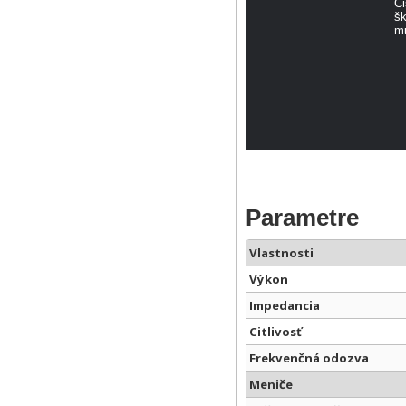
Či
šk
mu
Parametre
Vlastnosti
Výkon
Impedancia
Citlivosť
Frekvenčná odozva
Meniče