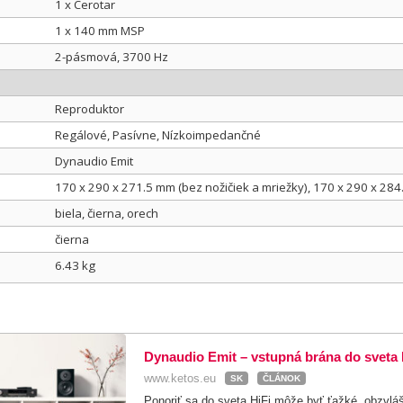
1 x Cerotar
1 x 140 mm MSP
2-pásmová, 3700 Hz
Reproduktor
Regálové, Pasívne, Nízkoimpedančné
Dynaudio Emit
170 x 290 x 271.5 mm (bez nožičiek a mriežky), 170 x 290 x 284
biela, čierna, orech
čierna
6.43 kg
Dynaudio Emit – vstupná brána do sveta 
www.ketos.eu
SK
ČLÁNOK
Ponoriť sa do sveta HiFi môže byť ťažké, obzvlá