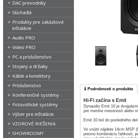
DAC prevodníky
Slúchadlá
Produkty pre zakázkové
inštalácie
Audio PRO
Video PRO
PC a príslušenstvo
Stojany a držiaky
Káble a konektory
Príslušenstvo
Podrobnosti o produkte
Konferenčné systémy
Hi-Fi začína s Emit
Fotovoltické systémy
Dynaudio Emit 10 je dvojpásm
pre menšie miestnosti alebo m
Výber pre inštalácie
Emit 10 bol do posledného deta
VZOROVÉ RIEŠENIA
Vo vnútri nájdete 14cm MSP (
SHOWROOMY
presnú kombináciu ľahkosti, p