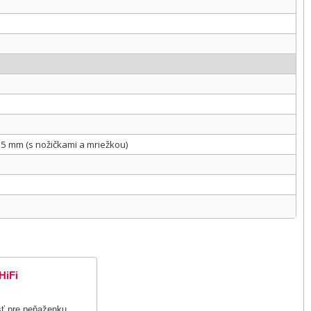
.5 mm (s nožičkami a mriežkou)
HiFi
šť pre peňaženku.