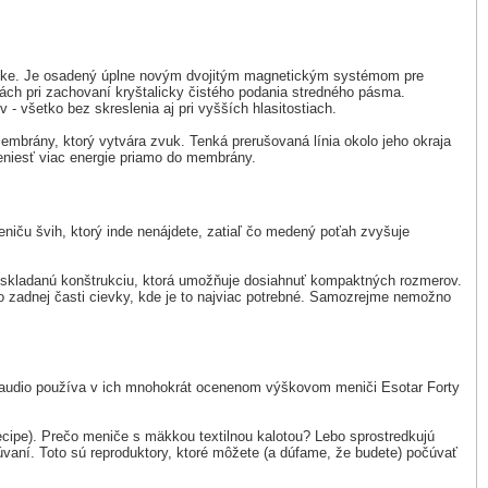
voke. Je osadený úplne novým dvojitým magnetickým systémom pre
ch pri zachovaní kryštalicky čistého podania stredného pásma.
 - všetko bez skreslenia aj pri vyšších hlasitostiach.
embrány, ktorý vytvára zvuk. Tenká prerušovaná línia okolo jeho okraja
reniesť viac energie priamo do membrány.
niču švih, ktorý inde nenájdete, zatiaľ čo medený poťah zvyšuje
o skladanú konštrukciu, ktorá umožňuje dosiahnuť kompaktných rozmerov.
 zadnej časti cievky, kde je to najviac potrebné. Samozrejme nemožno
Dynaudio používa v ich mnohokrát ocenenom výškovom meniči Esotar Forty
ipe). Prečo meniče s mäkkou textilnou kalotou? Lebo sprostredkujú
úvaní. Toto sú reproduktory, ktoré môžete (a dúfame, že budete) počúvať