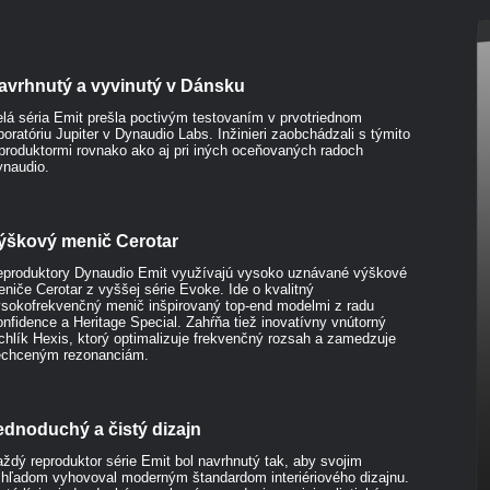
avrhnutý a vyvinutý v Dánsku
lá séria Emit prešla poctivým testovaním v prvotriednom
boratóriu Jupiter v Dynaudio Labs. Inžinieri zaobchádzali s týmito
produktormi rovnako ako aj pri iných oceňovaných radoch
naudio.
ýškový menič Cerotar
produktory Dynaudio Emit využívajú vysoko uznávané výškové
niče Cerotar z vyššej série Evoke. Ide o kvalitný
sokofrekvenčný menič inšpirovaný top-end modelmi z radu
nfidence a Heritage Special. Zahŕňa tiež inovatívny vnútorný
chlík Hexis, ktorý optimalizuje frekvenčný rozsah a zamedzuje
echceným rezonanciám.
ednoduchý a čistý dizajn
ždý reproduktor série Emit bol navrhnutý tak, aby svojim
hľadom vyhovoval moderným štandardom interiériového dizajnu.