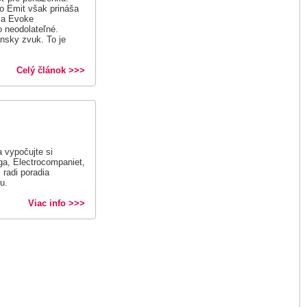
o Emit však prináša
i a Evoke
o neodolateľné.
nsky zvuk. To je
Celý článok >>>
 vypočujte si
a, Electrocompaniet,
radi poradia
u.
Viac info >>>