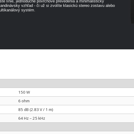
sté línie, jednoduché povrchové prevedenia a minimalistický
andinávsky vzhľad - či už si zvolíte klasickú stereo zostavu alebo
ltikanálový systém.
150 W
6 ohm
85 dB (2.83 V / 1 m)
64 Hz – 25 kHz