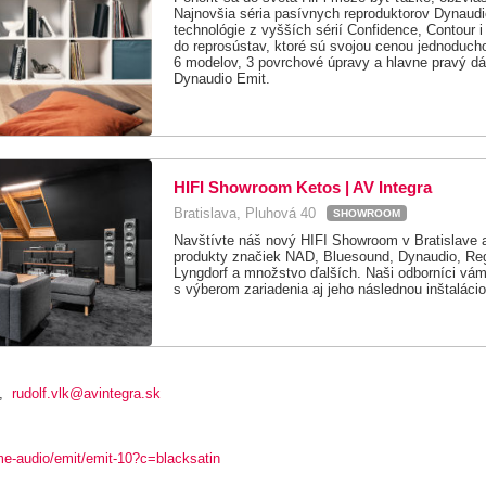
Najnovšia séria pasívnych reproduktorov Dynaudi
technológie z vyšších sérií Confidence, Contour 
do reprosústav, ktoré sú svojou cenou jednoduch
6 modelov, 3 povrchové úpravy a hlavne pravý dá
Dynaudio Emit.
HIFI Showroom Ketos | AV Integra
Bratislava, Pluhová 40
SHOWROOM
Navštívte náš nový HIFI Showroom v Bratislave a
produkty značiek NAD, Bluesound, Dynaudio, Reg
Lyngdorf a množstvo ďalších. Naši odborníci vám 
s výberom zariadenia aj jeho následnou inštalácio
,
rudolf.vlk@avintegra.sk
e-audio/emit/emit-10?c=blacksatin