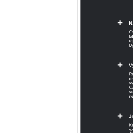
+
N
Ce
la
re
Dy
+
V
Re
me
vy
Co
vr
n
+
J
Ka
vz