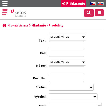
Prihlásenie
CZ
SK
Hlavná strana
Hľadanie - Produkty
Text
Kód
Názov
Part No.
Status
Výrobci