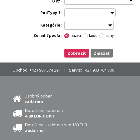
Typy
PodTypy 1
Kategórie
Zoradiť podľa
názvu
kódu
ceny
Zobraziť
zmazať
Obchod:
+421 907 574 291
Servis:
+421 903 704 700
Osobný odber
zadarmo
Doručenie kuriérom
4.80 EUR s DPH
Doručenie kuriérom nad 180 EUR
zadarmo