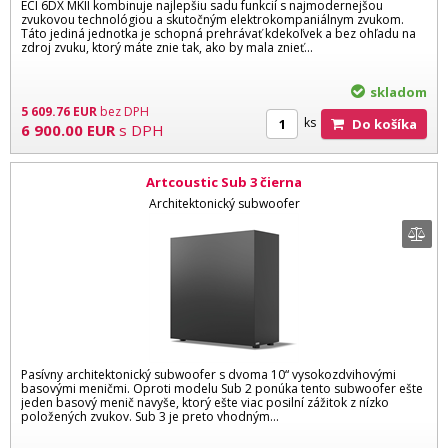
ECI 6DX MKII kombinuje najlepšiu sadu funkcií s najmodernejšou
zvukovou technológiou a skutočným elektrokompaniálnym zvukom.
Táto jediná jednotka je schopná prehrávať kdekoľvek a bez ohľadu na
zdroj zvuku, ktorý máte znie tak, ako by mala znieť...
skladom
5 609.76
EUR
bez DPH
ks
Do košíka
6 900.00
EUR
s DPH
Artcoustic Sub 3 čierna
Architektonický subwoofer
Pasívny architektonický subwoofer s dvoma 10“ vysokozdvihovými
basovými meničmi. Oproti modelu Sub 2 ponúka tento subwoofer ešte
jeden basový menič navyše, ktorý ešte viac posilní zážitok z nízko
položených zvukov. Sub 3 je preto vhodným...