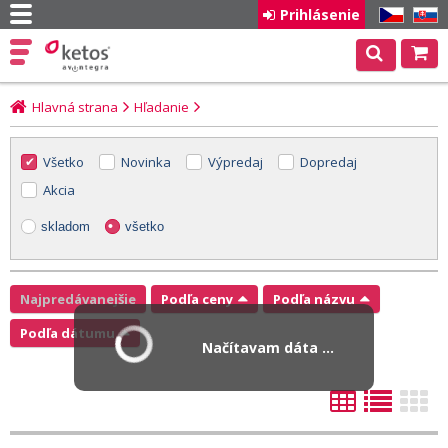
Prihlásenie
CZ
SK
Hlavná strana
Hľadanie
Všetko
Novinka
Výpredaj
Dopredaj
Akcia
skladom
všetko
Najpredávanejšie
Podľa ceny
Podľa názvu
Podľa dátumu
Načítavam dáta ...