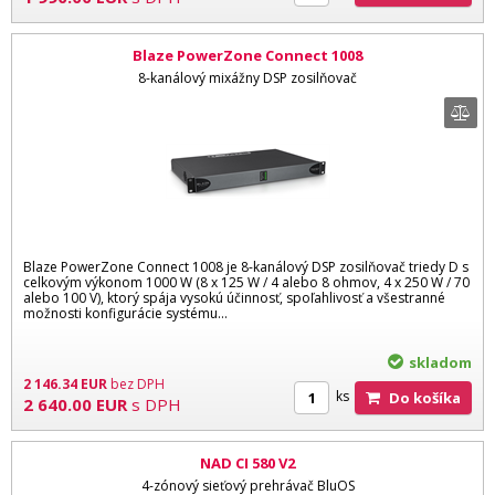
Blaze PowerZone Connect 1008
8-kanálový mixážny DSP zosilňovač
Blaze PowerZone Connect 1008 je 8-kanálový DSP zosilňovač triedy D s
celkovým výkonom 1000 W (8 x 125 W / 4 alebo 8 ohmov, 4 x 250 W / 70
alebo 100 V), ktorý spája vysokú účinnosť, spoľahlivosť a všestranné
možnosti konfigurácie systému…
skladom
2 146.34
EUR
bez DPH
ks
Do košíka
2 640.00
EUR
s DPH
NAD CI 580 V2
4-zónový sieťový prehrávač BluOS