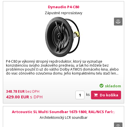
Dynaudio P4-C80
Zápustné reprosústavy
P4-C80 je výkonný stropný repdroduktor, ktorý sa vyznačuje
konzistenciou svojho zvukového prednesu, a tak ho môžete bez
problémov použiť či už do vášho Dolby ATMOS domáceho kina, alebo
do viac-zónového ozvučenia domu. Jeho kompaktnému telu stačí len...
skladom
348.78
EUR
bez DPH
ks
Do košíka
429.00
EUR
s DPH
Artcoustic SL Multi Soundbar 1673-1800, RAL/NCS farby
Architektonický LCR soundbar