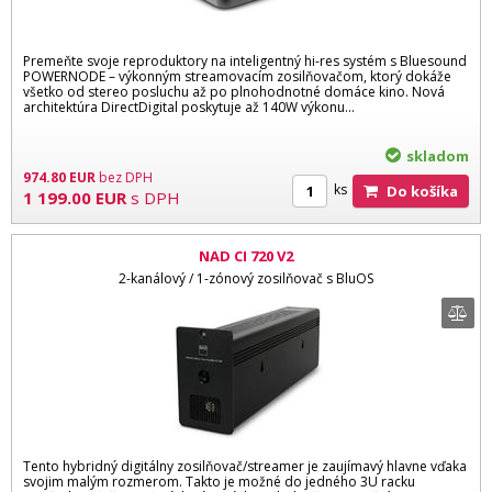
Premeňte svoje reproduktory na inteligentný hi-res systém s Bluesound
POWERNODE – výkonným streamovacím zosilňovačom, ktorý dokáže
všetko od stereo posluchu až po plnohodnotné domáce kino. Nová
architektúra DirectDigital poskytuje až 140W výkonu...
skladom
974.80
EUR
bez DPH
ks
Do košíka
1 199.00
EUR
s DPH
NAD CI 720 V2
2-kanálový / 1-zónový zosilňovač s BluOS
Tento hybridný digitálny zosilňovač/streamer je zaujímavý hlavne vďaka
svojim malým rozmerom. Takto je možné do jedného 3U racku