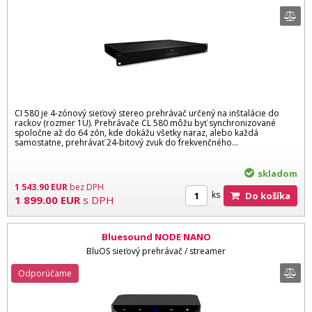
CI 580 je 4-zónový sieťový stereo prehrávač určený na inštalácie do
rackov (rozmer 1U). Prehrávače CL 580 môžu byť synchronizované
spoločne až do 64 zón, kde dokážu všetky naraz, alebo každá
samostatne, prehrávať 24-bitový zvuk do frekvenčného...
skladom
1 543.90
EUR
bez DPH
ks
Do košíka
1 899.00
EUR
s DPH
Bluesound NODE NANO
BluOS sieťový prehrávač / streamer
Odporúčame