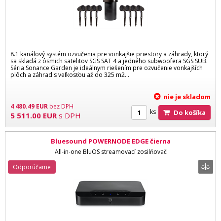
8.1 kanálový systém ozvučenia pre vonkajšie priestory a záhrady, ktorý
sa skladá z ôsmich satelitov SGS SAT 4 a jedného subwoofera SGS SUB.
Séria Sonance Garden je ideálnym riešením pre ozvučenie vonkajších
plôch a záhrad s veľkosťou až do 325 m2...
nie je skladom
4 480.49
EUR
bez DPH
ks
Do košíka
5 511.00
EUR
s DPH
Bluesound POWERNODE EDGE čierna
All-in-one BluOS streamovací zosilňovač
Odporúčame