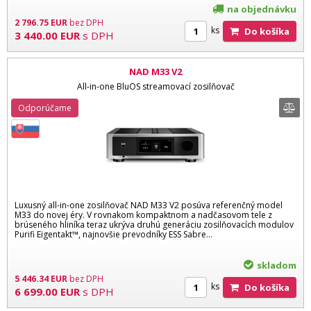
na objednávku
2 796.75
EUR
bez DPH
ks
Do košíka
3 440.00
EUR
s DPH
NAD M33 V2
All-in-one BluOS streamovací zosilňovač
Odporúčame
Luxusný all-in-one zosilňovač NAD M33 V2 posúva referenčný model
M33 do novej éry. V rovnakom kompaktnom a nadčasovom tele z
brúseného hliníka teraz ukrýva druhú generáciu zosilňovacích modulov
Purifi Eigentakt™, najnovšie prevodníky ESS Sabre...
skladom
5 446.34
EUR
bez DPH
ks
Do košíka
6 699.00
EUR
s DPH