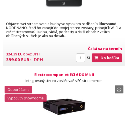
Objavte svet streamovania hudby vo vysokom rozlíšení s Bluesound
NODE NANO. Stačí ho zapojiť do svojej stereo zostavy, pripojiť k Wi-Fi a
začať streamovať. Hudba, rádiá, podcasty a ďalší obsah z vašich
obľúbených služieb je ako na dosah…
Čaká sa na termín
324.39
EUR
bez DPH
ks
Do košíka
399.00
EUR
s DPH
Electrocompaniet ECI 6 DX Mk II
Integrovaný stereo zosilňovač s EC streamerom
Odporúčame
Vypočuť v showroome