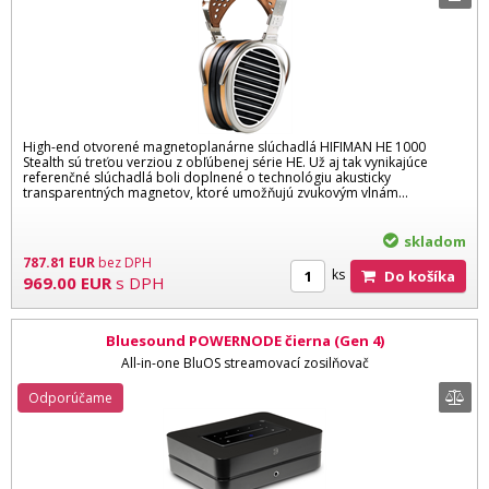
High-end otvorené magnetoplanárne slúchadlá HIFIMAN HE 1000
Stealth sú treťou verziou z obľúbenej série HE. Už aj tak vynikajúce
referenčné slúchadlá boli doplnené o technológiu akusticky
transparentných magnetov, ktoré umožňujú zvukovým vlnám...
skladom
787.81
EUR
bez DPH
ks
Do košíka
969.00
EUR
s DPH
Bluesound POWERNODE čierna (Gen 4)
All-in-one BluOS streamovací zosilňovač
Odporúčame