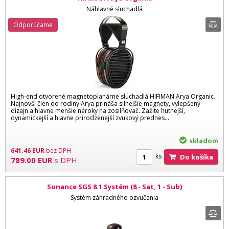
Náhlavné sluchadlá
Odporúčame
High-end otvorené magnetoplanárne slúchadlá HIFIMAN Arya Organic.
Najnovší člen do rodiny Arya prináša silnejšie magnety, vylepšený
dizajn a hlavne menšie nároky na zosilňovač. Zažite hutnejší,
dynamickejší a hlavne prirodzenejší zvukový prednes...
skladom
641.46
EUR
bez DPH
ks
Do košíka
789.00
EUR
s DPH
Sonance SGS 8.1 Systém (8 - Sat, 1 - Sub)
Systém záhradného ozvučenia