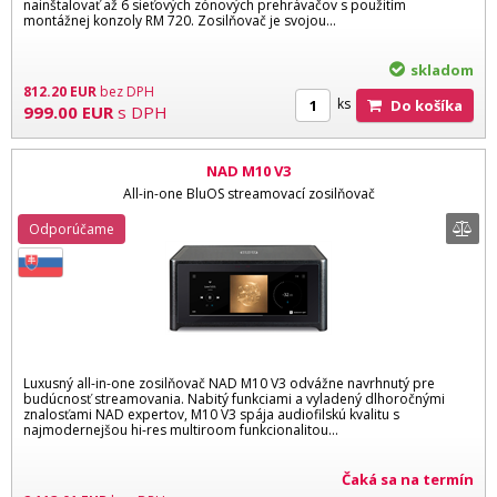
nainštalovať až 6 sieťových zónových prehrávačov s použitím
montážnej konzoly RM 720. Zosilňovač je svojou...
skladom
812.20
EUR
bez DPH
ks
Do košíka
999.00
EUR
s DPH
NAD M10 V3
All-in-one BluOS streamovací zosilňovač
Odporúčame
Luxusný all-in-one zosilňovač NAD M10 V3 odvážne navrhnutý pre
budúcnosť streamovania. Nabitý funkciami a vyladený dlhoročnými
znalosťami NAD expertov, M10 V3 spája audiofilskú kvalitu s
najmodernejšou hi-res multiroom funkcionalitou...
Čaká sa na termín