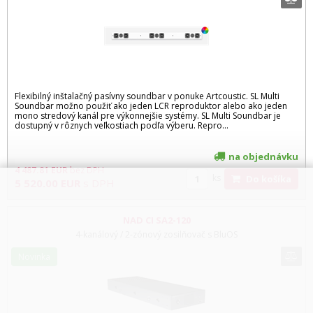
Flexibilný inštalačný pasívny soundbar v ponuke Artcoustic. SL Multi
Soundbar možno použiť ako jeden LCR reproduktor alebo ako jeden
mono stredový kanál pre výkonnejšie systémy. SL Multi Soundbar je
dostupný v rôznych veľkostiach podľa výberu. Repro...
na objednávku
4 487.81
EUR
bez DPH
ks
Do košíka
5 520.00
EUR
s DPH
NAD CI SA2-120
4-kanálový / 2-zónový zosilňovač s BluOS
Novinka