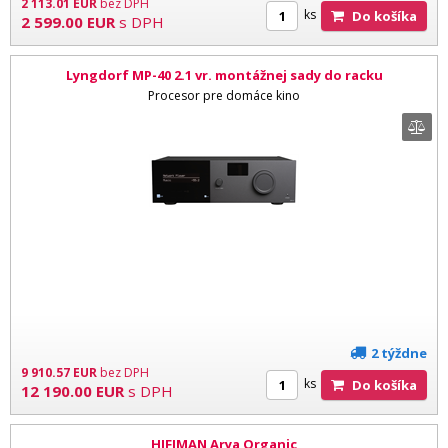
2 113.01
EUR
bez DPH
ks
Do košíka
2 599.00
EUR
s DPH
Lyngdorf MP-40 2.1 vr. montážnej sady do racku
Procesor pre domáce kino
2 týždne
9 910.57
EUR
bez DPH
ks
Do košíka
12 190.00
EUR
s DPH
HIFIMAN Arya Organic