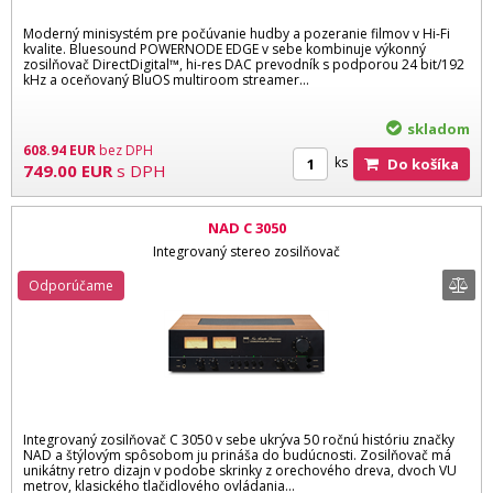
Moderný minisystém pre počúvanie hudby a pozeranie filmov v Hi-Fi
kvalite. Bluesound POWERNODE EDGE v sebe kombinuje výkonný
zosilňovač DirectDigital™, hi-res DAC prevodník s podporou 24 bit/192
kHz a oceňovaný BluOS multiroom streamer...
skladom
608.94
EUR
bez DPH
ks
Do košíka
749.00
EUR
s DPH
NAD C 3050
Integrovaný stereo zosilňovač
Odporúčame
Integrovaný zosilňovač C 3050 v sebe ukrýva 50 ročnú históriu značky
NAD a štýlovým spôsobom ju prináša do budúcnosti. Zosilňovač má
unikátny retro dizajn v podobe skrinky z orechového dreva, dvoch VU
metrov, klasického tlačidlového ovládania...