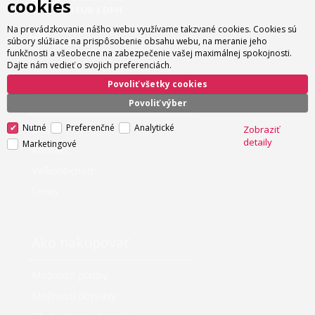
cookies
4.80 EUR s DPH
Doručenie kuriérom nad 180 EUR
Na prevádzkovanie nášho webu využívame takzvané cookies. Cookies sú
súbory slúžiace na prispôsobenie obsahu webu, na meranie jeho
zadarmo
funkčnosti a všeobecne na zabezpečenie vašej maximálnej spokojnosti.
Dajte nám vedieť o svojich preferenciách.
Povoliť všetky cookies
O spoločnosti
Povoliť výber
Nutné
Preferenčné
Analytické
O nás
Zobraziť
detaily
Marketingové
Kontakt
Veľkoobchod
Servis
Ako nakupovať
Možnosti platby
Možnosti dopravy