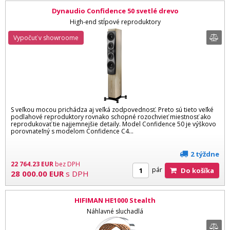
Dynaudio Confidence 50 svetlé drevo
High-end stĺpové reproduktory
Vypočuť v showroome
S veľkou mocou prichádza aj veľká zodpovednosť. Preto sú tieto veľké
podlahové reproduktory rovnako schopné rozochvieť miestnosť ako
reprodukovať tie najjemnejšie detaily. Model Confidence 50 je výškovo
porovnateľný s modelom Confidence C4...
2 týždne
22 764.23
EUR
bez DPH
pár
Do košíka
28 000.00
EUR
s DPH
HIFIMAN HE1000 Stealth
Náhlavné sluchadlá