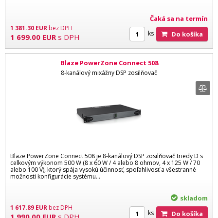
Čaká sa na termín
1 381.30
EUR
bez DPH
ks
Do košíka
1 699.00
EUR
s DPH
Blaze PowerZone Connect 508
8-kanálový mixážny DSP zosilňovač
Blaze PowerZone Connect 508 je 8-kanálový DSP zosilňovač triedy D s
celkovým výkonom 500 W (8 x 60 W / 4 alebo 8 ohmov, 4 x 125 W / 70
alebo 100 V), ktorý spája vysokú účinnosť, spoľahlivosť a všestranné
možnosti konfigurácie systému…
skladom
1 617.89
EUR
bez DPH
ks
Do košíka
1 990.00
EUR
s DPH