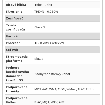
Bitová hĺbka
16bit – 24bit
Skreslenie
THD+N – 0.030%
Zosilňovač
Trieda
Class D
zosilňovača
Hardvér
Procesor
1GHz ARM Cortex A9
Softvér
Streamovacia
BluOS
platforma
Podpora
bezdrôtového
Zadný/priestorový kanál
domáceho
kina BluOS
Podporované
MP3, AAC, WMA, OGG, WMA-L, ALAC, OPUS
formáty
Podporované
Hi-Res
FLAC, MQA, WAV, AIFF