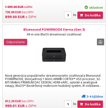
1 099.00
EUR
s DPH
skladom
730.89
EUR
bez DPH
ks
Do košíka
899.00
EUR
s DPH
Bluesound POWERNODE čierna (Gen 3)
All-in-one BluOS streamovací zosilňovač
Odporúčame
Nová generácia populárneho streamovacieho zosilňovača Bluesound
POWERNODE, štvorjadrový 1.8GHz ARM® CORTEX™ A53 procesor, 32-
BIT/384kHz PREMIUM DAC DESIGN, HDMI eARC, optické a analógové
vstupy, BluOS™ Bezdrôtový multiroom hudobný systém, IR ovládanie...
3-4 týždne
812.20
EUR
bez DPH
ks
Do košíka
999.01
EUR
s DPH