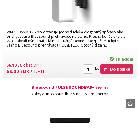
WM 100/WM 125 predstavuje jednoduchý a elegantný spôsob ako
prichytiť vaše Bluesound prehrávače na stenu. Presná konštrukcia s
vysokokvalitnými materiálmi zaručujú pevné a bezpečné uchytenie
vášho Bluesound prehrávača PULSE FLEX. Otočný dizajn...
skladom
56.10
EUR
bez DPH
ks
Do košíka
69.00
EUR
s DPH
Bluesound PULSE SOUNDBAR+ čierna
Dolby Atmos soundbar s BluOS streamerom