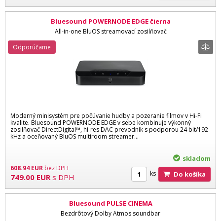
Bluesound POWERNODE EDGE čierna
All-in-one BluOS streamovací zosilňovač
Odporúčame
Moderný minisystém pre počúvanie hudby a pozeranie filmov v Hi-Fi
kvalite. Bluesound POWERNODE EDGE v sebe kombinuje výkonný
zosilňovač DirectDigital™, hi-res DAC prevodník s podporou 24 bit/192
kHz a oceňovaný BluOS multiroom streamer...
skladom
608.94
EUR
bez DPH
ks
Do košíka
749.00
EUR
s DPH
Bluesound PULSE CINEMA
Bezdrôtový Dolby Atmos soundbar