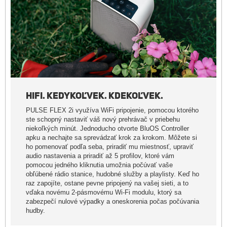
HIFI. KEDYKOĽVEK. KDEKOĽVEK.
PULSE FLEX 2i využíva WiFi pripojenie, pomocou ktorého
ste schopný nastaviť váš nový prehrávač v priebehu
niekoľkých minút. Jednoducho otvorte BluOS Controller
apku a nechajte sa sprevádzať krok za krokom. Môžete si
ho pomenovať podľa seba, priradiť mu miestnosť, upraviť
audio nastavenia a priradiť až 5 profilov, ktoré vám
pomocou jedného kliknutia umožnia počúvať vaše
obľúbené rádio stanice, hudobné služby a playlisty. Keď ho
raz zapojíte, ostane pevne pripojený na vašej sieti, a to
vďaka novému 2-pásmovému Wi-Fi modulu, ktorý sa
zabezpečí nulové výpadky a oneskorenia počas počúvania
hudby.