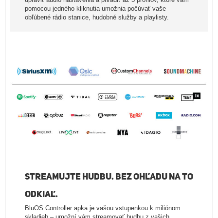
pomocou jedného kliknutia umožnia počúvať vaše
obľúbené rádio stanice, hudobné služby a playlisty.
STREAMUJTE HUDBU. BEZ OHĽADU NA TO
ODKIAĽ.
BluOS Controller apka je vašou vstupenkou k miliónom
skladieb – umožní vám streamovať hudbu z vašich