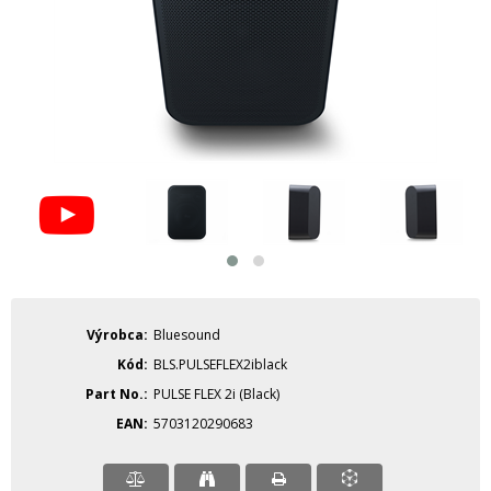
Výrobca
Bluesound
Kód
BLS.PULSEFLEX2iblack
Part No.
PULSE FLEX 2i (Black)
EAN
5703120290683