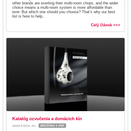
other brands are exerting their multi-room chops, and the wider
choice means a multi-room system is more affordable than
ever. But which one should you choose? That’s why our best
list is here to help...
Celý článok >>>
Katalóg ozvučenia a domácich kín
www.ketos.eu
BROŽÚRA V PDF