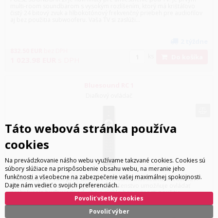
multi-room soundbarom s vysokým rozlíšením, ktorý má krištáľovo
čistý 24 bitový zvuk a hlbokotónový frekvenčný priebeh pre audiofilov
aj bez použitia subwooferu. Vaša TV si zaslúži...
2 týždne
832.50
EUR
bez DPH
ks
Do košíka
1 023.98
EUR
s DPH
Bluesound RC 1
Diaľkový ovládač
Táto webová stránka používa
cookies
Na prevádzkovanie nášho webu využívame takzvané cookies. Cookies sú
súbory slúžiace na prispôsobenie obsahu webu, na meranie jeho
funkčnosti a všeobecne na zabezpečenie vašej maximálnej spokojnosti.
Predstavujeme vám prvé diaľkové ovládanie Bluesound, model RC1.
Dajte nám vedieť o svojich preferenciách.
Toto vysoko funkčné a elegantné príslušenstvo umožňuje ovládať
prehrávanie hudby jednoducho a rýchlo bez nutnosti použitia
Povoliť všetky cookies
smartfónu alebo tabletu. Zákazníci si tak môžu teraz spárovať...
Povoliť výber