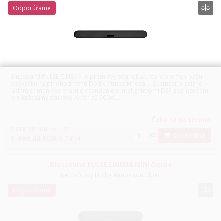
Odporúčame
Bluesound PULSE CINEMA je prémiový soundbar, ktorý premení vašu
obývačku na plnohodnotnú Dolby Atmos kinosálu. Šestnásť precízne
ladených meničov pracuje v tandeme s inteligentnými DSP zosilňovačmi
pre kolosálny zvukový výkon až 500W...
Čaká sa na termín
1 218.70
EUR
bez DPH
ks
Do košíka
1 499.00
EUR
s DPH
Bluesound PULSE CINEMA MINI čierna
Bezdrôtový Dolby Atmos soundbar
Odporúčame