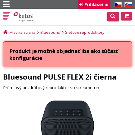
Prihlásenie
CZ
SK
Hlavná strana
Bluesound
Sieťové reproduktory
Produkt je možné objednať iba ako súčasť
konfigurácie
Bluesound PULSE FLEX 2i čierna
Prémiový bezdrôtový reproduktor so streamerom