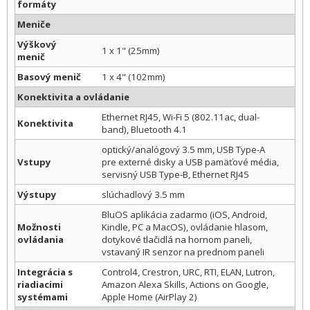
formáty
Meniče
Výškový
1 x 1" (25mm)
menič
Basový menič
1 x 4" (102mm)
Konektivita a ovládanie
Ethernet RJ45, Wi-Fi 5 (802.11ac, dual-
Konektivita
band), Bluetooth 4.1
optický/analógový 3.5 mm, USB Type-A
Vstupy
pre externé disky a USB pamäťové média,
servisný USB Type-B, Ethernet RJ45
Výstupy
slúchadlový 3.5 mm
BluOS aplikácia zadarmo (iOS, Android,
Možnosti
Kindle, PC a MacOS), ovládanie hlasom,
ovládania
dotykové tlačidlá na hornom paneli,
vstavaný IR senzor na prednom paneli
Integrácia s
Control4, Crestron, URC, RTI, ELAN, Lutron,
riadiacimi
Amazon Alexa Skills, Actions on Google,
systémami
Apple Home (AirPlay 2)