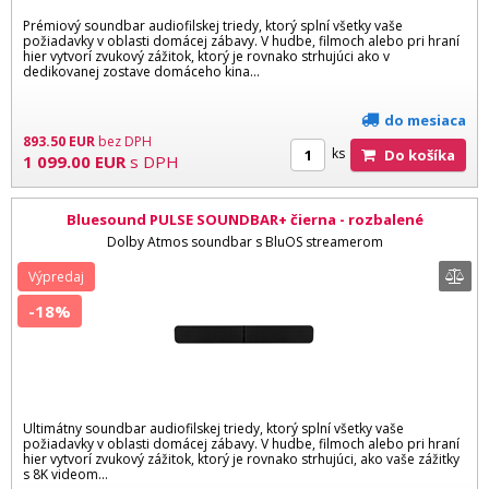
Prémiový soundbar audiofilskej triedy, ktorý splní všetky vaše
požiadavky v oblasti domácej zábavy. V hudbe, filmoch alebo pri hraní
hier vytvorí zvukový zážitok, ktorý je rovnako strhujúci ako v
dedikovanej zostave domáceho kina...
do mesiaca
893.50
EUR
bez DPH
ks
Do košíka
1 099.00
EUR
s DPH
Bluesound PULSE SOUNDBAR+ čierna - rozbalené
Dolby Atmos soundbar s BluOS streamerom
Výpredaj
-18%
Ultimátny soundbar audiofilskej triedy, ktorý splní všetky vaše
požiadavky v oblasti domácej zábavy. V hudbe, filmoch alebo pri hraní
hier vytvorí zvukový zážitok, ktorý je rovnako strhujúci, ako vaše zážitky
s 8K videom...