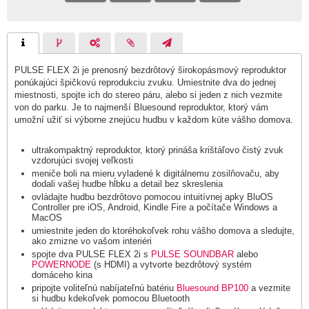
PULSE FLEX 2i je prenosný bezdrôtový širokopásmový reproduktor
ponúkajúci špičkovú reprodukciu zvuku. Umiestnite dva do jednej
miestnosti, spojte ich do stereo páru, alebo si jeden z nich vezmite
von do parku. Je to najmenší Bluesound reproduktor, ktorý vám
umožní užiť si výborne znejúcu hudbu v každom kúte vášho domova.
ultrakompaktný reproduktor, ktorý prináša krištáľovo čistý zvuk
vzdorujúci svojej veľkosti
meniče boli na mieru vyladené k digitálnemu zosilňovaču, aby
dodali vašej hudbe hĺbku a detail bez skreslenia
ovládajte hudbu bezdrôtovo pomocou intuitívnej apky BluOS
Controller pre iOS, Android, Kindle Fire a počítače Windows a
MacOS
umiestnite jeden do ktoréhokoľvek rohu vášho domova a sledujte,
ako zmizne vo vašom interiéri
spojte dva PULSE FLEX 2i s
PULSE SOUNDBAR
alebo
POWERNODE
(s HDMI) a vytvorte bezdrôtový systém
domáceho kina
pripojte voliteľnú nabíjateľnú batériu
Bluesound BP100
a vezmite
si hudbu kdekoľvek pomocou Bluetooth