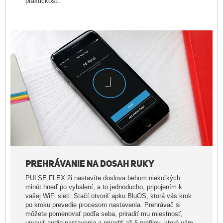
praktickosti.
PREHRÁVANIE NA DOSAH RUKY
PULSE FLEX 2i nastavíte doslova behom niekoľkých
minút hneď po vybalení, a to jednoducho, pripojením k
vašej WiFi sieti. Stačí otvoriť apku BluOS, ktorá vás krok
po kroku prevedie procesom nastavenia. Prehrávač si
môžete pomenovať podľa seba, priradiť mu miestnosť,
upraviť audio nastavenia a priradiť až 5 profilov, ktoré vám