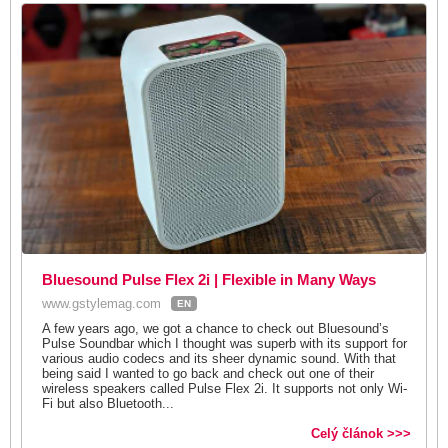
Bluesound Pulse Flex 2i | Flexible in Many Ways
www.gstylemag.com
EN
A few years ago, we got a chance to check out Bluesound’s
Pulse Soundbar which I thought was superb with its support for
various audio codecs and its sheer dynamic sound. With that
being said I wanted to go back and check out one of their
wireless speakers called Pulse Flex 2i. It supports not only Wi-
Fi but also Bluetooth...
Celý článok >>>