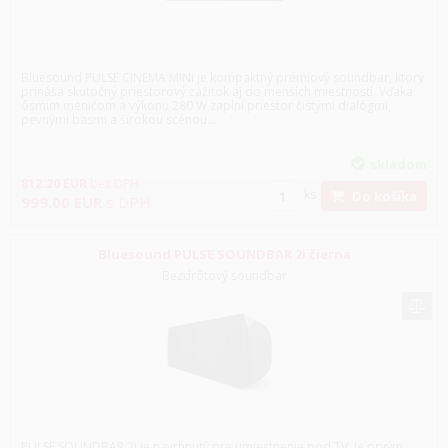
Bluesound PULSE CINEMA MINI je kompaktný prémiový soundbar, ktorý
prináša skutočný priestorový zážitok aj do menších miestností. Vďaka
ôsmim meničom a výkonu 280 W zaplní priestor čistými dialógmi,
pevnými basmi a širokou scénou...
skladom
812.20
EUR
bez DPH
ks
Do košíka
999.00
EUR
s DPH
Bluesound PULSE SOUNDBAR 2i čierna
Bezdrôtový soundbar
PULSE SOUNDBAR 2i je navrhnutý pre umiestnenie pod TV. Je prvým