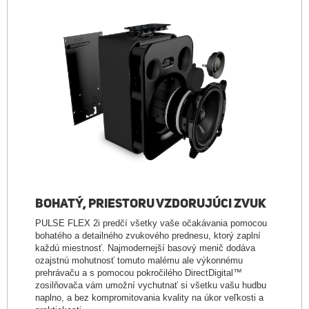
BOHATÝ, PRIESTORU VZDORUJÚCI ZVUK
PULSE FLEX 2i predčí všetky vaše očakávania pomocou
bohatého a detailného zvukového prednesu, ktorý zaplní
každú miestnosť. Najmodernejší basový menič dodáva
ozajstnú mohutnosť tomuto malému ale výkonnému
prehrávaču a s pomocou pokročilého DirectDigital™
zosilňovača vám umožní vychutnať si všetku vašu hudbu
naplno, a bez kompromitovania kvality na úkor veľkosti a