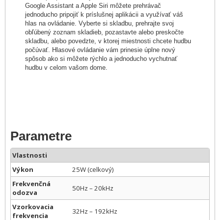
Google Assistant a Apple Siri môžete prehrávač
jednoducho pripojiť k príslušnej aplikácii a využívať váš
hlas na ovládanie. Vyberte si skladbu, prehrajte svoj
obľúbený zoznam skladieb, pozastavte alebo preskočte
skladbu, alebo povedzte, v ktorej miestnosti chcete hudbu
počúvať. Hlasové ovládanie vám prinesie úplne nový
spôsob ako si môžete rýchlo a jednoducho vychutnať
hudbu v celom vašom dome.
Parametre
Vlastnosti
Výkon
25W (celkový)
Frekvenčná
50Hz – 20kHz
odozva
Vzorkovacia
32Hz – 192kHz
frekvencia