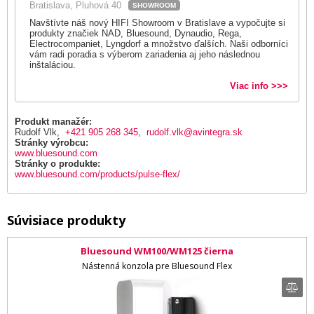
Bratislava, Pluhová 40
SHOWROOM
Navštívte náš nový HIFI Showroom v Bratislave a vypočujte si
produkty značiek NAD, Bluesound, Dynaudio, Rega,
Electrocompaniet, Lyngdorf a množstvo ďalších. Naši odborníci
vám radi poradia s výberom zariadenia aj jeho následnou
inštaláciou.
Viac info >>>
Produkt manažér:
Rudolf Vlk,
+421 905 268 345
,
rudolf.vlk@avintegra.sk
Stránky výrobcu:
www.bluesound.com
Stránky o produkte:
www.bluesound.com/products/pulse-flex/
Súvisiace produkty
Bluesound WM100/WM125 čierna
Nástenná konzola pre Bluesound Flex