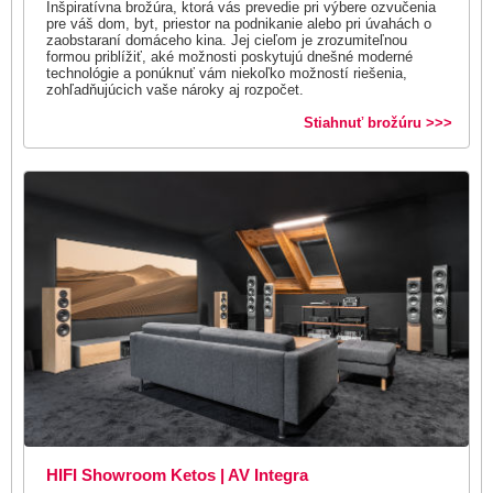
Inšpiratívna brožúra, ktorá vás prevedie pri výbere ozvučenia
pre váš dom, byt, priestor na podnikanie alebo pri úvahách o
zaobstaraní domáceho kina. Jej cieľom je zrozumiteľnou
formou priblížiť, aké možnosti poskytujú dnešné moderné
technológie a ponúknuť vám niekoľko možností riešenia,
zohľadňujúcich vaše nároky aj rozpočet.
Stiahnuť brožúru >>>
HIFI Showroom Ketos | AV Integra