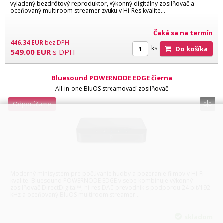
vyladený bezdrôtový reproduktor, výkonný digitálny zosilňovač a
oceňovaný multiroom streamer zvuku v Hi-Res kvalite...
Čaká sa na termín
446.34
EUR
bez DPH
ks
Do košíka
549.00
EUR
s DPH
Bluesound POWERNODE EDGE čierna
All-in-one BluOS streamovací zosilňovač
Odporúčame
Moderný minisystém pre počúvanie hudby a pozeranie filmov v Hi-Fi
kvalite. Bluesound POWERNODE EDGE v sebe kombinuje výkonný
zosilňovač DirectDigital™, hi-res DAC prevodník s podporou 24 bit/192
kHz a oceňovaný BluOS multiroom streamer...
skladom