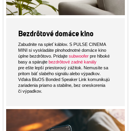
Bezdrôtové domáce kino
Zabudnite na spleť káblov. S PULSE CINEMA
MINI si vyskladáte plnohodnotné domáce kino
subwoofer
úplne bezdrôtovo. Pridajte
pre hlboké
bezdrôtové zadné kanály
basy a spárujte
pre ešte lepší priestorový zážitok. Nemusíte sa
pritom báť slabého signálu alebo výpadkov.
Vďaka BluOS Bonded Speaker Link komunikujú
zariadenia priamo a stabilne, bez oneskorenia
či výpadkov.