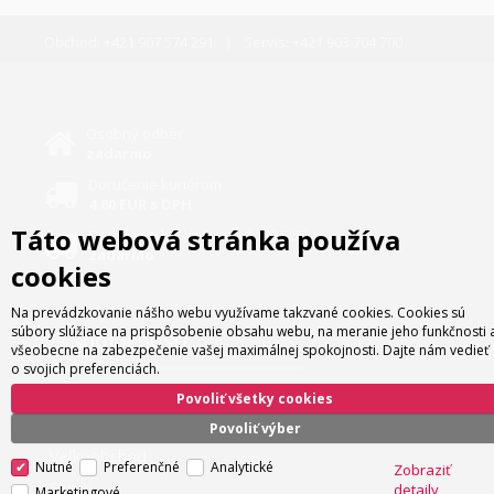
Obchod:
+421 907 574 291
Servis:
+421 903 704 700
Osobný odber
zadarmo
Doručenie kuriérom
4.80 EUR s DPH
Táto webová stránka používa
Doručenie kuriérom nad 180 EUR
zadarmo
cookies
Na prevádzkovanie nášho webu využívame takzvané cookies. Cookies sú
súbory slúžiace na prispôsobenie obsahu webu, na meranie jeho funkčnosti 
O spoločnosti
všeobecne na zabezpečenie vašej maximálnej spokojnosti. Dajte nám vedieť
o svojich preferenciách.
O nás
Povoliť všetky cookies
Kontakt
Povoliť výber
Veľkoobchod
Nutné
Preferenčné
Analytické
Zobraziť
Servis
detaily
Marketingové