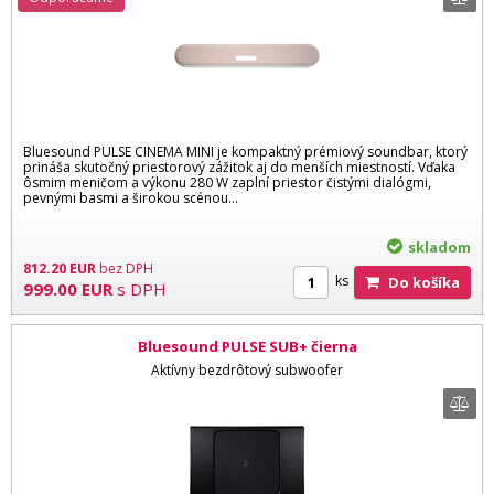
Bluesound PULSE CINEMA MINI je kompaktný prémiový soundbar, ktorý
prináša skutočný priestorový zážitok aj do menších miestností. Vďaka
ôsmim meničom a výkonu 280 W zaplní priestor čistými dialógmi,
pevnými basmi a širokou scénou...
skladom
812.20
EUR
bez DPH
ks
Do košíka
999.00
EUR
s DPH
Bluesound PULSE SUB+ čierna
Aktívny bezdrôtový subwoofer