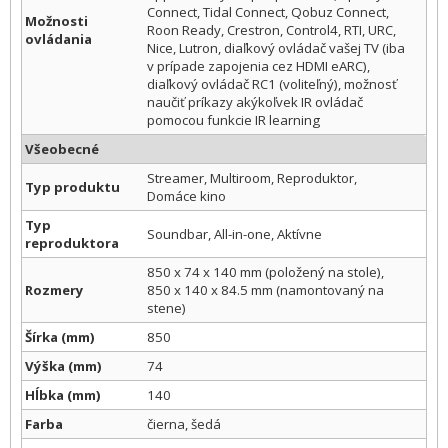
Connect, Tidal Connect, Qobuz Connect,
Možnosti
Roon Ready, Crestron, Control4, RTI, URC,
ovládania
Nice, Lutron, diaľkový ovládač vašej TV (iba
v prípade zapojenia cez HDMI eARC),
diaľkový ovládač RC1 (voliteľný), možnosť
naučiť príkazy akýkoľvek IR ovládač
pomocou funkcie IR learning
Všeobecné
Streamer, Multiroom, Reproduktor,
Typ produktu
Domáce kino
Typ
Soundbar, All-in-one, Aktívne
reproduktora
850 x 74 x 140 mm (položený na stole),
Rozmery
850 x 140 x 84.5 mm (namontovaný na
stene)
Šírka (mm)
850
Výška (mm)
74
Hĺbka (mm)
140
Farba
čierna, šedá