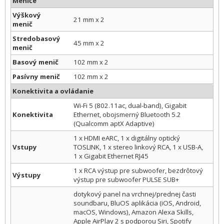
Meniče
Výškový
21 mm x 2
menič
Stredobasový
45 mm x 2
menič
Basový menič
102 mm x 2
Pasívny menič
102 mm x 2
Konektivita a ovládanie
Wi-Fi 5 (802.11ac, dual-band), Gigabit
Konektivita
Ethernet, obojsmerný Bluetooth 5.2
(Qualcomm aptX Adaptive)
1 x HDMI eARC, 1 x digitálny optický
Vstupy
TOSLINK, 1 x stereo linkový RCA, 1 x USB-A,
1 x Gigabit Ethernet RJ45
1 x RCA výstup pre subwoofer, bezdrôtový
Výstupy
výstup pre subwoofer PULSE SUB+
dotykový panel na vrchnej/prednej časti
soundbaru, BluOS aplikácia (iOS, Android,
macOS, Windows), Amazon Alexa Skills,
Apple AirPlay 2 s podporou Siri, Spotify