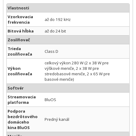
Vlastnosti
Vzorkovacia
až do 192 kHz
frekvencia
Bitová hĺbka
až do 24 bit
Zosilňovač
Trieda
Class D
zosilňovača
celkový výkon 280 W (2 x 38 W pre
Výkon
výškové meniče, 2 x 38 W pre
zosilňovača
stredobasové meniče, 2 x 65 W pre
basové meniče)
Softvér
Streamovacia
BluOS
platforma
Podpora
bezdrôtového
Predný kanál
domáceho
kina BluOS