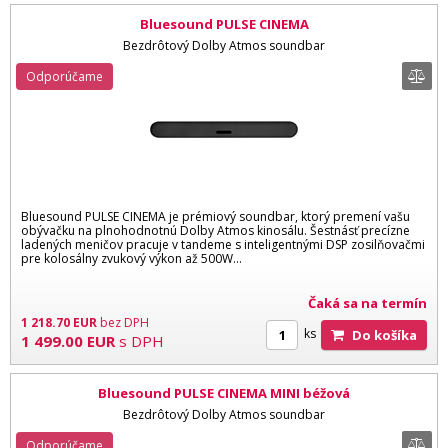
Bluesound PULSE CINEMA
Bezdrôtový Dolby Atmos soundbar
Odporúčame
Bluesound PULSE CINEMA je prémiový soundbar, ktorý premení vašu
obývačku na plnohodnotnú Dolby Atmos kinosálu. Šestnásť precízne
ladených meničov pracuje v tandeme s inteligentnými DSP zosilňovačmi
pre kolosálny zvukový výkon až 500W...
Čaká sa na termín
1 218.70
EUR
bez DPH
ks
Do košíka
1 499.00
EUR
s DPH
Bluesound PULSE CINEMA MINI béžová
Bezdrôtový Dolby Atmos soundbar
Odporúčame