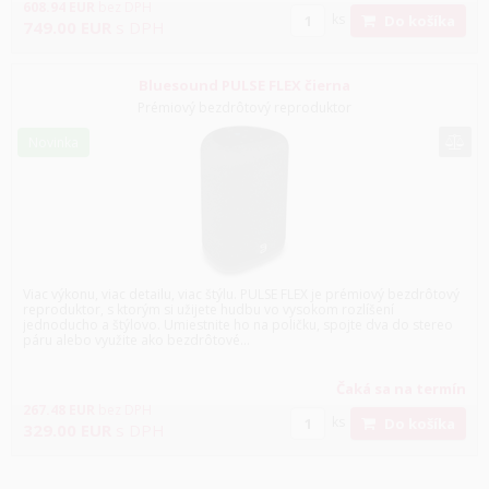
608.94
EUR
bez DPH
ks
Do košíka
749.00
EUR
s DPH
Bluesound PULSE FLEX čierna
Prémiový bezdrôtový reproduktor
Novinka
Viac výkonu, viac detailu, viac štýlu. PULSE FLEX je prémiový bezdrôtový
reproduktor, s ktorým si užijete hudbu vo vysokom rozlíšení
jednoducho a štýlovo. Umiestnite ho na poličku, spojte dva do stereo
páru alebo využite ako bezdrôtové...
Čaká sa na termín
267.48
EUR
bez DPH
ks
Do košíka
329.00
EUR
s DPH