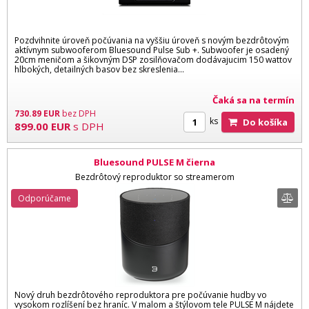
Pozdvihnite úroveň počúvania na vyššiu úroveň s novým bezdrôtovým
aktívnym subwooferom Bluesound Pulse Sub +. Subwoofer je osadený
20cm meničom a šikovným DSP zosilňovačom dodávajucim 150 wattov
hlbokých, detailných basov bez skreslenia...
Čaká sa na termín
730.89
EUR
bez DPH
ks
Do košíka
899.00
EUR
s DPH
Bluesound PULSE M čierna
Bezdrôtový reproduktor so streamerom
Odporúčame
Nový druh bezdrôtového reproduktora pre počúvanie hudby vo
vysokom rozlíšení bez hraníc. V malom a štýlovom tele PULSE M nájdete