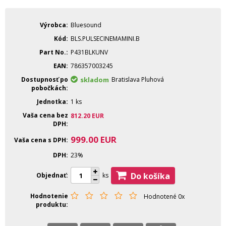
Výrobca
Bluesound
Kód
BLS.PULSECINEMAMINI.B
Part No.
P431BLKUNV
EAN
786357003245
Dostupnosť po
skladom
Bratislava Pluhová
pobočkách
Jednotka
1 ks
Vaša cena bez
812.20
EUR
DPH
999.00
EUR
Vaša cena s DPH
DPH
23%
Do košíka
Objednať
ks
Hodnotenie
Hodnotené 0x
produktu