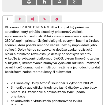
Bluesound PULSE CINEMA MINI je kompaktný prémiový
soundbar, ktorý prináša skutočný priestorový zážitok
aj do menších miestností. Vďaka ôsmim meničom a výkonu
280 W zaplní priestor čistými dialógmi, pevnými basmi a širokou
scénou, ktorá pôsobí omnoho väčšie, než by napovedala jeho
veľkosť. Dolby Atmos spracovanie dodáva zvuku realistickú
hĺbku a efektívne rozmiestňuje detaily do všetkých smerov.
A keďže je vybavený platformou BluOS, okrem filmového zvuku
si užijete aj streamovanie hudby vo vysokom rozlíšení, možnosť
ozvučiť celú domácnosť v multiroom režime a jednoducho pridať
bezdrôtové zadné reproduktory či subwoofer.
®
2.1 kanálový Dolby Atmos
soundbar s výkonom 280 W
8 meničov audiofilskej triedy pre jasné dialógy a plné basy
Smart DSP zosilnenie a optimalizácia zvuku podľa
orientácie
dekódovanie a virtualizácia priestorového zvuku